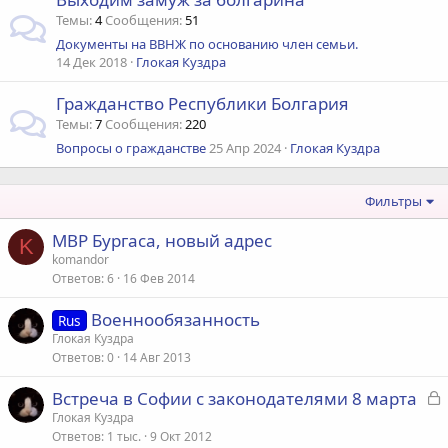
Темы
4
Сообщения
51
Документы на ВВНЖ по основанию член семьи.
14 Дек 2018
Глокая Куздра
Гражданство Республики Болгария
Темы
7
Сообщения
220
Вопросы о гражданстве
25 Апр 2024
Глокая Куздра
Фильтры
МВР Бургаса, новый адрес
K
komandor
Ответов
6
16 Фев 2014
Военнообязанность
Rus
Глокая Куздра
Ответов
0
14 Авг 2013
З
Встреча в Софии с законодателями 8 марта
а
Глокая Куздра
Ответов
1 тыс.
9 Окт 2012
к