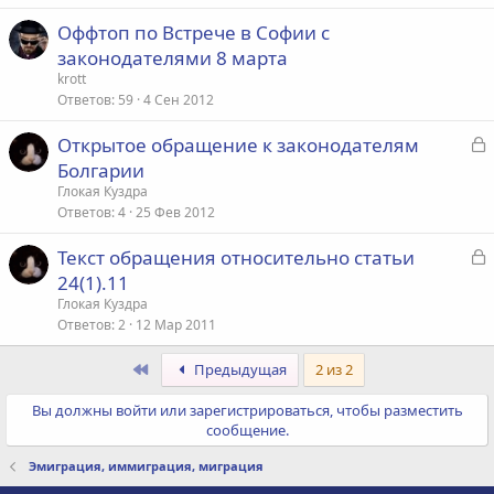
р
Оффтоп по Встрече в Софии с
законодателями 8 марта
т
krott
а
Ответов
59
4 Сен 2012
я
З
Открытое обращение к законодателям
а
Болгарии
к
Глокая Куздра
р
Ответов
4
25 Фев 2012
З
Текст обращения относительно статьи
т
а
24(1).11
а
к
я
Глокая Куздра
р
Ответов
2
12 Мар 2011
Первый
Предыдущая
2 из 2
т
а
Вы должны войти или зарегистрироваться, чтобы разместить
я
сообщение.
Эмиграция, иммиграция, миграция