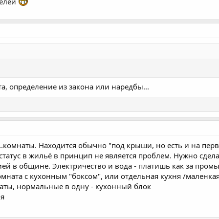
целей
та, определение из закона или наредбы...
..комнаты. Находится обычно "под крыши, но есть и на перво
татус в жильё в принцип не является проблем. Нужно сделат
ией в общине. Электричество и вода - платишь как за про
комната с кухонным "боксом", или отдельная кухня /маленкая
наты, нормальные в одну - кухонный блок
ня