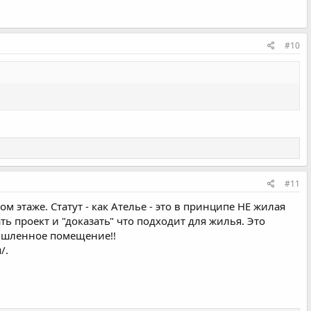
#10
#11
м этаже. Статут - как Ателье - это в принципе НЕ жилая
ь проект и "доказать" что подходит для жилья. Это
мышленное помещение!!
/.