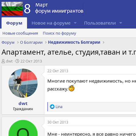
Форум
Новое на форуме
Пользователи
Новые сообщения
Поиск по форуму
Форум
О Болгарии
Недвижимость Болгарии
Апартамент, ателье, студия,таван и т.п
А
Д
dwt
22 Окт 2013
в
а
22 Окт 2013
т
т
о
а
Многие покупают недвижимость, но не 
р
с
т
о
расскажу.
е
з
м
д
dwt
ы
а
Р
Lina
Гражданин
н
е
и
а
к
я
30 Окт 2013
ц
O
и
Мне - неинтересно, я все равно ничего
и