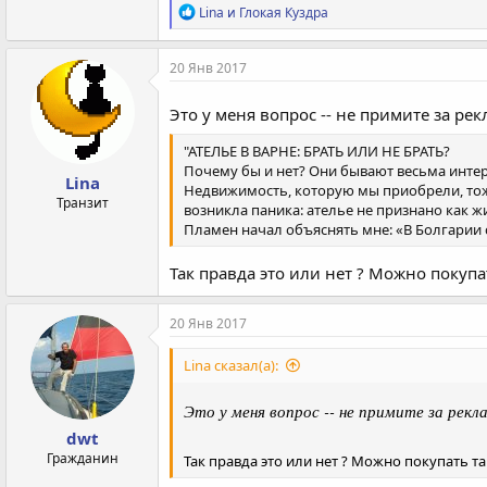
Р
Lina
и
Глокая Куздра
е
а
к
20 Янв 2017
ц
и
Это у меня вопрос -- не примите за ре
и
:
"АТЕЛЬЕ В ВАРНЕ: БРАТЬ ИЛИ НЕ БРАТЬ?
Почему бы и нет? Они бывают весьма интер
Lina
Недвижимость, которую мы приобрели, тоже 
Транзит
возникла паника: ателье не признано как ж
Пламен начал объяснять мне: «В Болгарии с
Так правда это или нет ? Можно покупа
20 Янв 2017
Lina сказал(а):
Это у меня вопрос -- не примите за рек
dwt
Гражданин
Так правда это или нет ? Можно покупать т