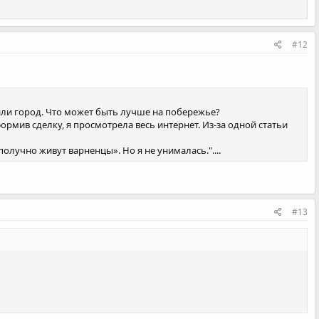
#12
или город. Что может быть лучше на побережье?
рмив сделку, я просмотрела весь интернет. Из-за одной статьи
лучно живут варненцы». Но я не унималась."....
#13