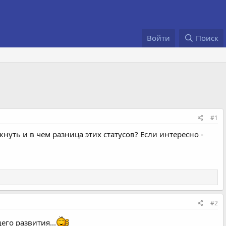
Войти
Поиск
#1
уть и в чем разница этих статусов? Если интересно -
#2
его развития...