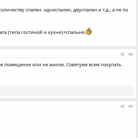
личеству спален: односпален, двуспален и т.д., а не по
та (типа гостиной и кухни)+спальня.
#8
лое помещение или не жилое. Советуем всем покупать
#9