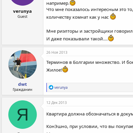
например.
Что мне показалось интересным это то,
verunya
Guest
количеству комнат как у нас
Мне риэлторы и застройщики говорили 
И даже показывали такой....
26 Ноя 2013
Терминов в Болгарии множество. И бок
Жилое!
dwt
Р
verunya
Гражданин
е
а
к
12 Дек 2013
ц
Я
и
Квартира должна обозначаться в докум
и
:
КонЭшно, при условии, что вы покупае