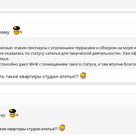
кламу
есные: этакие пентхаусы с огромными террасами и обзором на море 
оказалась по статусу «ателье для творческой деятельности». Уже офо
илье.
покойно дают ВНЖ с помещением такого статуса, и там вполне благопо
ть такие квартиры-студии-ателье??
ламу
акие квартиры-студии-ателье??