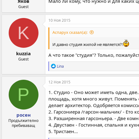
Мало ли кому, что нужно и для каких 
Яков
Guest
10 Ноя 2015
K
Аспарух сказал(а):
И давно студия жилой не является?!
kuzzia
А что такое "студия"? Только, пожалуйс
Guest
Р
Lina
е
а
к
12 Ноя 2015
ц
Р
и
1. Студио - Оно может иметь одна, две.
и
площадь, хотя много живут. Поменять с
:
делает архитектор. Одобряется комисс
2. Гарсониера /гарсон-мальчик/ - Ето 
росен
3. Разширенная гарсоньера. - Две ком
Продължително
4. Двустаен - Гостинная, спальня и кух
пребиваващ
5. Тристаен...