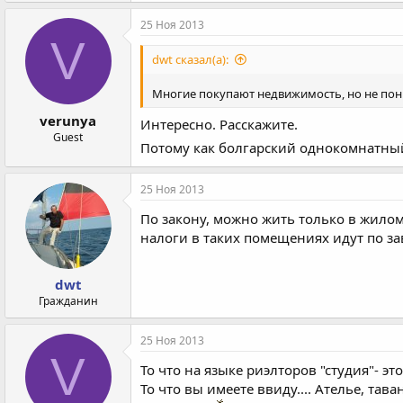
25 Ноя 2013
V
dwt сказал(а):
Многие покупают недвижимость, но не поним
verunya
Интересно. Расскажите.
Guest
Потому как болгарский однокомнатный
25 Ноя 2013
По закону, можно жить только в жилом
налоги в таких помещениях идут по з
dwt
Гражданин
25 Ноя 2013
V
То что на языке риэлторов "студия"- э
То что вы имеете ввиду.... Ателье, тава