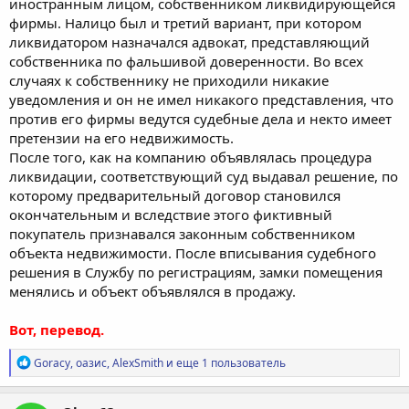
иностранным лицом, собственником ликвидирующейся
фирмы. Налицо был и третий вариант, при котором
ликвидатором назначался адвокат, представляющий
собственника по фальшивой доверенности. Во всех
случаях к собственнику не приходили никакие
уведомления и он не имел никакого представления, что
против его фирмы ведутся судебные дела и некто имеет
претензии на его недвижимость.
После того, как на компанию объявлялась процедура
ликвидации, соответствующий суд выдавал решение, по
которому предварительный договор становился
окончательным и вследствие этого фиктивный
покупатель признавался законным собственником
объекта недвижимости. После вписывания судебного
решения в Службу по регистрациям, замки помещения
менялись и объект объявлялся в продажу.
Вот, перевод.
Р
Goracy
,
оазис
,
AlexSmith
и еще 1 пользователь
е
а
к