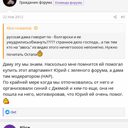
Гражданин форума
Команда форума
и
и
:
22 Ноя 2012
#5
Alice сказал(а):
русская дама говорит по - болгарски и ее
умудрилисьобмануть????? странное дело господа... а так тем
кто на "авось" из видео этого ничеггооооо непонятно. Нужно
почитать Остапа
Даму эту мы знаем. Насколько мне помнится ей помогал
купить этот апартамент Юрий с зеленого форума, а дама
там модератором (НАР).
По крайней мере когда мы отпочковались от него и
организовали синий с Джемой и кем-то еще, она не
пошла на него, мотивировав, что Юрий ей очень помог.
Р
dwt
е
а
к
Alice