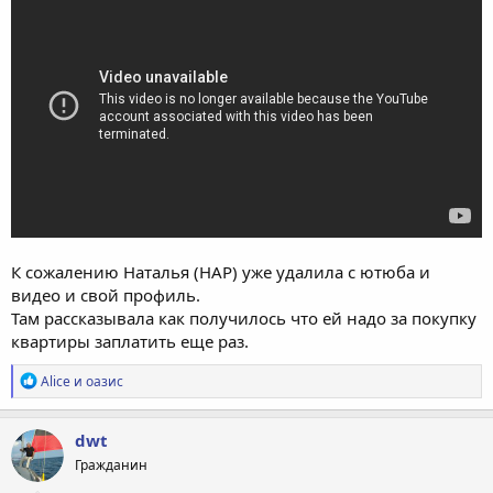
К сожалению Наталья (НАР) уже удалила с ютюба и
видео и свой профиль.
Там рассказывала как получилось что ей надо за покупку
квартиры заплатить еще раз.
Р
Alice
и
оазис
е
а
к
dwt
ц
Гражданин
и
и