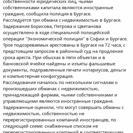
собственности юридических лиц, чьими
собственниками капитала являются иностранные
граждане, сообщила полиция в Бургасе.
Расследуется три обмана с недвижимостью в Бургасе.
Задержание Борисова, Петрова и Цветанова
осуществлено в ходе специальной полицейской
операции "Экономической полиции" в Софии и Бургасе.
Трое подозреваемых арестованы в Бургасе на 72 часа, с
предстоящим запросом в районный суд на продление
срока ареста. При обысках в пяти объектах и в
банковской ячейке найдены и изъяты фальшивые
документы, подправленные печати нотариусов, деньги
и компьютерная конфигурация.
Расследование началось по нескольким сигналам о
произошедших обманах с недвижимостью,
принадлежащей фирмам, чьими собственниками и
управляющими являются иностранные граждане.
Задержанные оценили, что могут совершать обманы с
недвижимостью, собственностью не
перерегистрированных компаний иностранцев, по
следующей схеме: снабженные списком не
перерегистрированных компаний в соответствующем