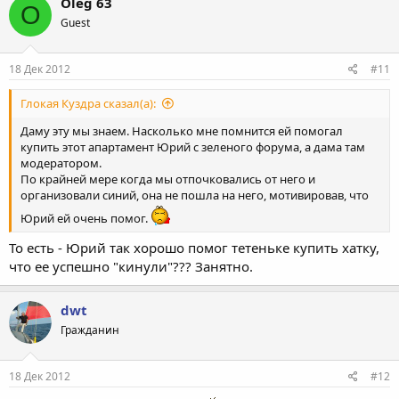
Oleg 63
O
ц
Guest
и
и
:
18 Дек 2012
#11
Глокая Куздра сказал(а):
Даму эту мы знаем. Насколько мне помнится ей помогал
купить этот апартамент Юрий с зеленого форума, а дама там
модератором.
По крайней мере когда мы отпочковались от него и
организовали синий, она не пошла на него, мотивировав, что
Юрий ей очень помог.
То есть - Юрий так хорошо помог тетеньке купить хатку,
что ее успешно "кинули"??? Занятно.
dwt
Гражданин
18 Дек 2012
#12