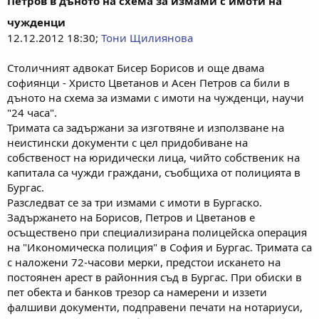
Петров в дъното на схема за измами с имоти на
чужденци
12.12.2012 18:30;
Тони Щилиянова
Столичният адвокат Бисер Борисов и още двама
софиянци - Христо Цветанов и Асен Петров са били в
дъното на схема за измами с имоти на чужденци, научи
"24 часа".
Тримата са задържани за изготвяне и използване на
неистински документи с цел придобиване на
собственост на юридически лица, чийто собственик на
капитала са чужди граждани, съобщиха от полицията в
Бургас.
Разследват се за три измами с имоти в Бургаско.
Задържането на Борисов, Петров и Цветанов е
осъществено при специализирана полицейска операция
на "Икономическа полиция" в София и Бургас. Тримата са
с наложени 72-часови мерки, предстои искането на
постоянен арест в районния съд в Бургас. При обиски в
пет обекта и банков трезор са намерени и иззети
фалшиви документи, подправени печати на нотариуси,