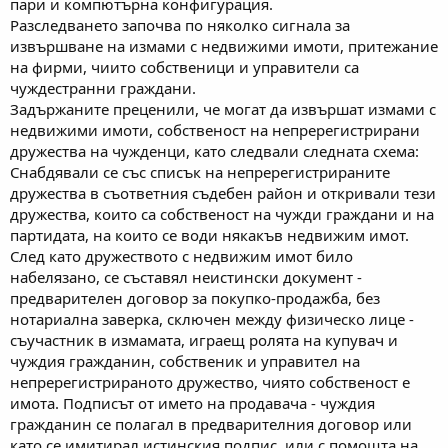
пари и компютърна конфигурация.
Разследването започва по няколко сигнала за
извършване на измами с недвижими имоти, притежание
на фирми, чиито собственици и управители са
чуждестранни граждани.
Задържаните преценили, че могат да извършат измами с
недвижими имоти, собственост на непререгистрирани
дружества на чужденци, като следвали следната схема:
Снабдявали се със списък на непререгистрираните
дружества в съответния съдебен район и откривали тези
дружества, които са собственост на чужди граждани и на
партидата, на които се води някакъв недвижим имот.
След като дружеството с недвижим имот било
набелязано, се съставял неистински документ -
предварителен договор за покупко-продажба, без
нотариална заверка, сключен между физическо лице -
съучастник в измамата, играещ ролята на купувач и
чуждия гражданин, собственик и управител на
непререгистрираното дружество, чиято собственост е
имота. Подписът от името на продавача - чуждия
гражданин се полагал в предварителния договор или
като се имитирал истинския подпис, или с помощта на