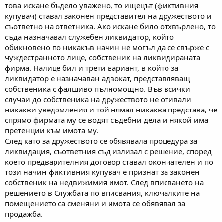
това искане бъдело уважено, то ищецът (фиктивния
купувач) ставал законен представител на дружеството и
съответно на ответника. Ако искане било отхвърлено, то
съда назначавал служебен ликвидатор, който
обикновено по никакъв начин не могъл да се свърже с
чуждестранното лице, собственик на ликвидираната
фирма. Налице бил и трети вариант, в който за
ликвидатор е назначаван адвокат, представляващ
собственика с фалшиво пълномощно. Във всички
случаи до собственика на дружеството не отивали
никакви уведомления и той нямал никаква представа, че
спрямо фирмата му се водят съдебни дела и някой има
претенции към имота му.
След като за дружеството се обявявала процедура за
ликвидация, съответния съд излизал с решение, според
което предварителния договор ставал окончателен и по
този начин фиктивния купувач е признат за законен
собственик на недвижимия имот. След вписването на
решението в Службата по вписвания, ключалките на
помещението са сменяни и имота се обявявал за
продажба.