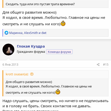
Сходить туда или это пустая трата времени?
Для общего развития можно)
Я ходил, в своё время. Любопытно. Главное на цены не
смотреть и не слушать ни кого)
Р
Маринка
,
AlexSmith
и
dwt
е
а
к
Глокая Куздра
ц
Гражданин форума
Команда форума
и
и
:
6 Янв 2013
#15
krott сказал(а):
Для общего развития можно)
Я ходил, в своё время. Любопытно. Главное на цены не
смотреть и не слушать ни кого)
Надо слушать, цены смотреть, но ничего не подписывать
и в голову не брать. Своих контактов не давать.