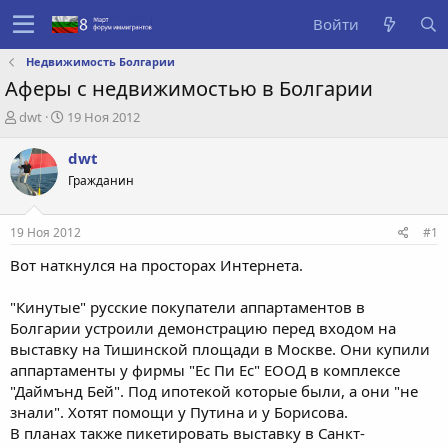
Войти
Недвижимость Болгарии
Аферы с недвижимостью в Болгарии
А
Д
dwt
19 Ноя 2012
в
а
т
т
dwt
о
а
Гражданин
р
с
т
о
е
з
19 Ноя 2012
#1
м
д
ы
а
Вот наткнулся на просторах Интернета.
н
и
"Кинутые" русские покупатели аппартаментов в
я
Болгарии устроили демонстрацию перед входом на
выставку на Тишинской площади в Москве. Они купили
аппартаменты у фирмы "Ес Пи Ес" ЕООД в комплексе
"Даймънд Бей". Под ипотекой которые были, а они "не
знали". Хотят помощи у Путина и у Борисова.
В планах также пикетировать выставку в Санкт-