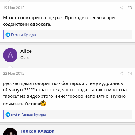
:
19 Ноя 2012
#3
Можно повторить еще раз! Проводите сделку при
содействии адвоката.
Р
Глокая Куздра
е
а
к
Alice
A
ц
Guest
и
и
:
22 Ноя 2012
#4
русская дама говорит по - болгарски и ее умудрились
обмануть????? странное дело господа... а так тем кто на
"авось" из видео этого ничеггооооо непонятно. Нужно
почитать Остапа
Р
dwt
и
Глокая Куздра
е
а
к
Глокая Куздра
ц