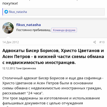
покупки!
Р
fikus_natasha
е
а
к
fikus_natasha
ц
Постоянно пребиваващ
Команда форума
и
и
:
14 Дек 2012
#10
Адвокаты Бисер Борисов, Христо Цветанов и
Асен Петров - в нижней части схемы обмана
с недвижимостью иностранцев.
12.12.2012 Тони Щилиянова
Столичный адвокат Бисер Борисов и еще два софиянца -
Христо Цветанов и Асен Петров были в основании
схемы обмана с недвижимостью иностранных граждан,
рассказывает "24 часа".
Эти трое задержаны за изготовление и использование
фальшивых документов с целью отчуждения