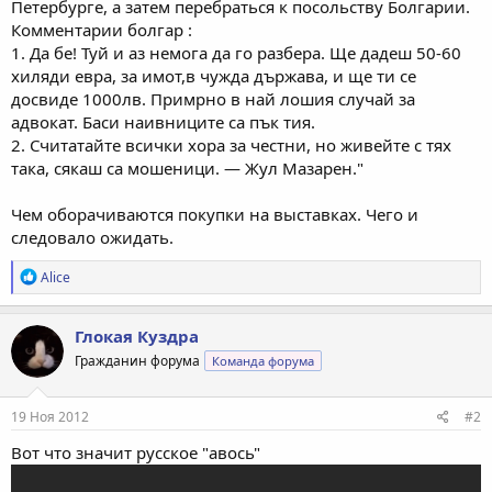
Петербурге, а затем перебраться к посольству Болгарии.
Комментарии болгар :
1. Да бе! Туй и аз немога да го разбера. Ще дадеш 50-60
хиляди евра, за имот,в чужда държава, и ще ти се
досвиде 1000лв. Примрно в най лошия случай за
адвокат. Баси наивниците са пък тия.
2. Считатайте всички хора за честни, но живейте с тях
така, сякаш са мошеници. — Жул Мазарен."
Чем оборачиваются покупки на выставках. Чего и
следовало ожидать.
Р
Alice
е
а
к
Глокая Куздра
ц
Гражданин форума
Команда форума
и
и
:
19 Ноя 2012
#2
Вот что значит русское "авось"