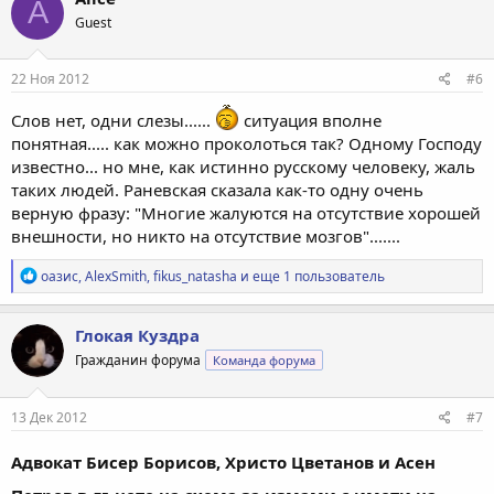
A
ц
Guest
и
и
:
22 Ноя 2012
#6
Слов нет, одни слезы......
ситуация вполне
понятная..... как можно проколоться так? Одному Господу
известно... но мне, как истинно русскому человеку, жаль
таких людей. Раневская сказала как-то одну очень
верную фразу: "Многие жалуются на отсутствие хорошей
внешности, но никто на отсутствие мозгов".......
Р
оазис
,
AlexSmith
,
fikus_natasha
и еще 1 пользователь
е
а
к
Глокая Куздра
ц
Гражданин форума
Команда форума
и
и
:
13 Дек 2012
#7
Адвокат Бисер Борисов, Христо Цветанов и Асен