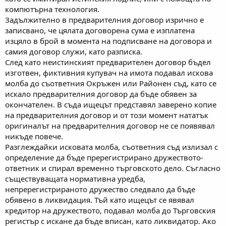
компютърна технология.
Задължително в предварителния договор изрично е
записвано, че цялата договорена сума е изплатена
изцяло в брой в момента на подписване на договора и
самия договор служи, като разписка.
След като неистинският предварителен договор бъдел
изготвен, фиктивния купувач на имота подавал искова
молба до съответния Окръжен или Районен съд, като се
искало предварителния договор да бъде обявен за
окончателен. В съда ищецът представял заверено копие
на предварителния договор и от този момент нататък
оригиналът на предварителния договор не се появявал
никъде повече.
Разглеждайки исковата молба, съответния съд излизал с
определение да бъде пререгистрирано дружеството-
ответник и спирал временно търговското дело. Съгласно
съществуващата нормативна уредба,
непререгистрираното дружество следвало да бъде
обявено в ликвидация. Тъй като ищецът се явявал
кредитор на дружеството, подавал молба до Търговския
регистър с искане да бъде вписан, като ликвидатор. Ако