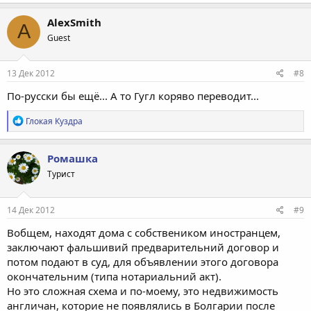
AlexSmith
A
Guest
13 Дек 2012
#8
По-русски бы ещё... А то Гугл коряво переводит...
Р
Глокая Куздра
е
а
к
Ромашка
ц
Турист
и
и
:
14 Дек 2012
#9
Вобщем, находят дома с собствеником иностранцем,
заключают фальшивий предварительний договор и
потом подают в суд, для объявлении этого договора
окончательним (типа нотариальний акт).
Но это сложная схема и по-моему, это недвижимость
англичан, которие не появлялись в Болгарии после