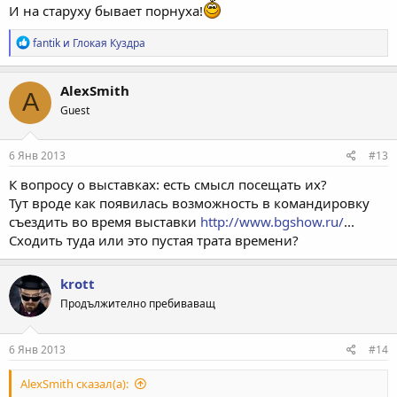
И на старуху бывает порнуха!
Р
fantik
и
Глокая Куздра
е
а
к
AlexSmith
A
ц
Guest
и
и
:
6 Янв 2013
#13
К вопросу о выставках: есть смысл посещать их?
Тут вроде как появилась возможность в командировку
съездить во время выставки
http://www.bgshow.ru/
...
Сходить туда или это пустая трата времени?
krott
Продължително пребиваващ
6 Янв 2013
#14
AlexSmith сказал(а):