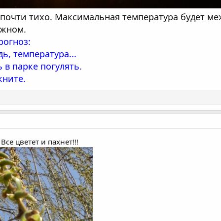
почти тихо. Максимальная температура будет межд
южном.
рогноз:
ь, температура...
ь в парке погулять.
кните.
Все цветет и пахнет!!!