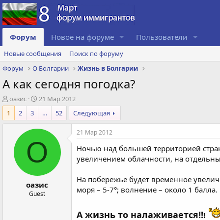
Форум
Новое на форуме
Пользователи
Новые сообщения
Поиск по форуму
Форум
О Болгарии
Жизнь в Болгарии
А как сегодня погодка?
А
Д
оазис
21 Мар 2012
в
а
1
2
3
…
52
Следующая
т
т
о
а
21 Мар 2012
р
с
О
т
о
Ночью над большей территорией стран
е
з
увеличением облачности, на отдельных
м
д
ы
а
н
На побережье будет временное увеличе
оазис
и
моря – 5-7°; волнение – около 1 балла.
Guest
я
А жизнь то налаживается!!
!