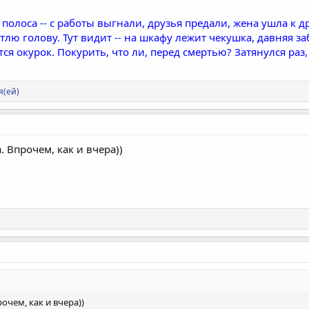
олоса -- с работы выгнали, друзья предали, жена ушла к дру
етлю голову. Тут видит -- на шкафу лежит чекушка, давняя з
тся окурок. Покурить, что ли, перед смертью? Затянулся раз
я(ей)
. Впрочем, как и вчера))
рочем, как и вчера))