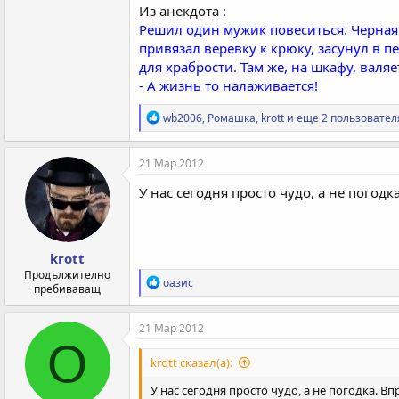
Из анекдота :
Решил один мужик повеситься. Черная п
привязал веревку к крюку, засунул в п
для храбрости. Там же, на шкафу, валяе
- А жизнь то налаживается!
Р
wb2006
,
Ромашка
,
krott
и еще 2 пользовател
е
а
к
21 Мар 2012
ц
и
У нас сегодня просто чудо, а не погодка
и
:
krott
Продължително
Р
оазис
пребиваващ
е
а
к
21 Мар 2012
ц
О
и
krott сказал(а):
и
:
У нас сегодня просто чудо, а не погодка. Вп