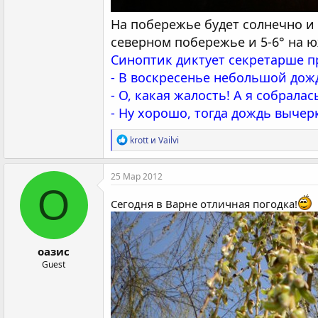
На побережье будет солнечно и 
северном побережье и 5-6° на 
Синоптик диктует секретарше п
- В воскресенье небольшой дожд
- О, какая жалость! А я собралас
- Ну хорошо, тогда дождь вычер
Р
krott
и
Vailvi
е
а
к
25 Мар 2012
ц
О
и
Сегодня в Варне отличная погодка!
и
:
оазис
Guest