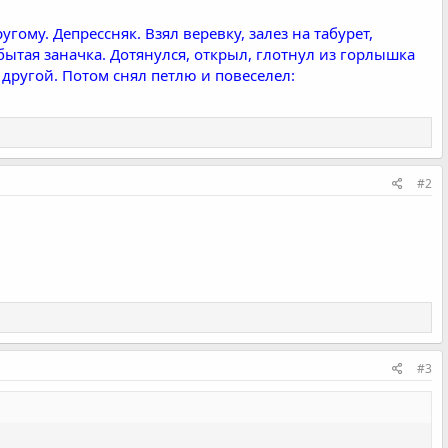
гому. Депрессняк. Взял веревку, залез на табурет,
абытая заначка. Дотянулся, открыл, глотнул из горлышка
, другой. Потом снял петлю и повеселел:
#2
#3