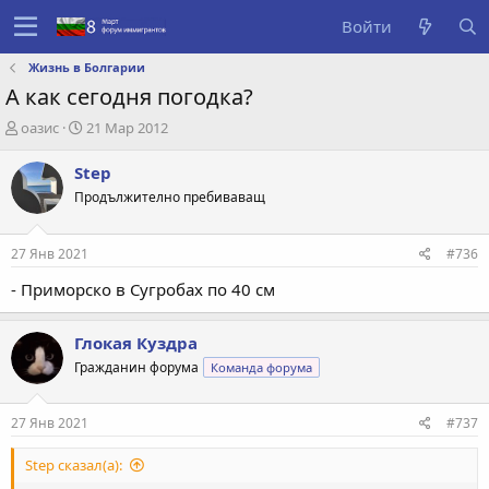
Войти
Жизнь в Болгарии
А как сегодня погодка?
А
Д
оазис
21 Мар 2012
в
а
т
т
Step
о
а
Продължително пребиваващ
р
с
т
о
е
з
27 Янв 2021
#736
м
д
ы
а
- Приморско в Сугробах по 40 см
н
и
Глокая Куздра
я
Гражданин форума
Команда форума
27 Янв 2021
#737
Step сказал(а):