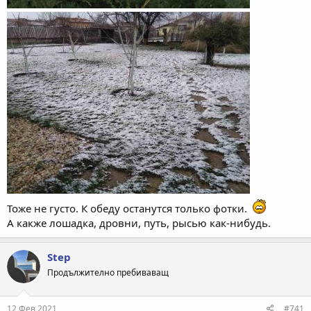
Тоже не густо. К обеду останутся только фотки.
А какже лошадка, дровни, путь, рысью как-нибудь.
Step
Продължително пребиваващ
12 Фев 2021
#741