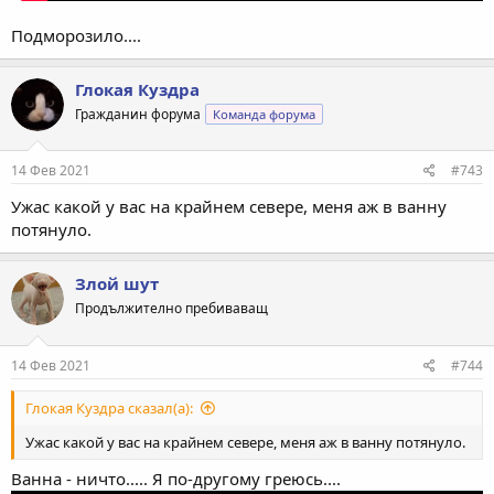
Подморозило....
Глокая Куздра
Гражданин форума
Команда форума
14 Фев 2021
#743
Ужас какой у вас на крайнем севере, меня аж в ванну
потянуло.
Злой шут
Продължително пребиваващ
14 Фев 2021
#744
Глокая Куздра сказал(а):
Ужас какой у вас на крайнем севере, меня аж в ванну потянуло.
Ванна - ничто..... Я по-другому греюсь....