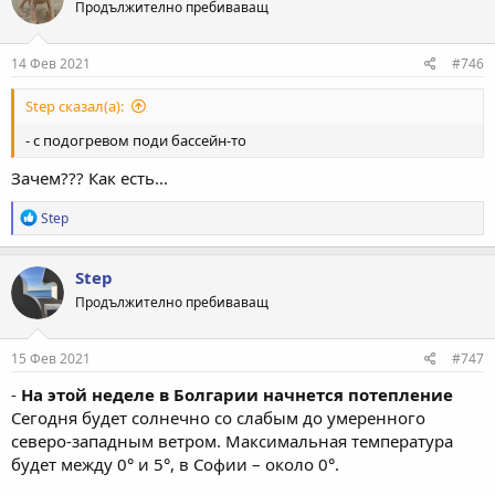
Продължително пребиваващ
14 Фев 2021
#746
Step сказал(а):
- с подогревом поди бассейн-то
Зачем??? Как есть...
Р
Step
е
а
к
Step
ц
Продължително пребиваващ
и
и
:
15 Фев 2021
#747
-
На этой неделе в Болгарии начнется потепление
Сегодня будет солнечно со слабым до умеренного
северо-западным ветром. Максимальная температура
будет между 0° и 5°, в Софии – около 0°.