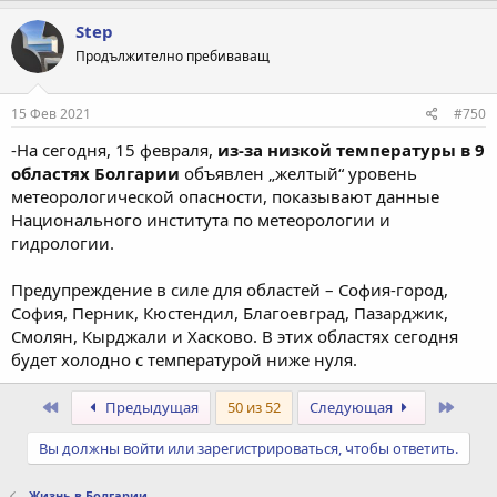
Step
Продължително пребиваващ
15 Фев 2021
#750
-На сегодня, 15 февраля,
из-за низкой температуры в 9
областях Болгарии
объявлен „желтый“ уровень
метеорологической опасности, показывают данные
Национального института по метеорологии и
гидрологии.
Предупреждение в силе для областей – София-город,
София, Перник, Кюстендил, Благоевград, Пазарджик,
Смолян, Кырджали и Хасково. В этих областях сегодня
будет холодно с температурой ниже нуля.
Первый
Посл
Предыдущая
50 из 52
Следующая
Вы должны войти или зарегистрироваться, чтобы ответить.
Жизнь в Болгарии