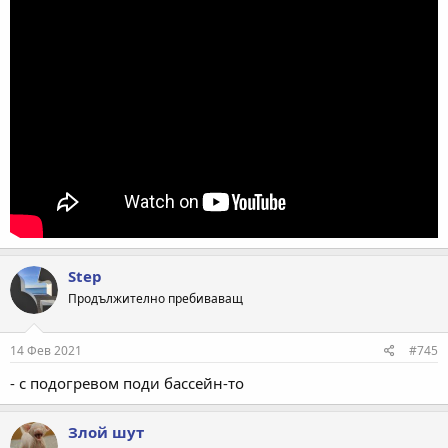
Step
Продължително пребиваващ
14 Фев 2021
#745
- с подогревом поди бассейн-то
Злой шут