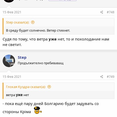
15 Фев 2021
#748
Step сказал(а):
В среду будет солнечно. Ветер стихнет.
Судя по тому, что ветра
уже
нет, то и похолодание нам
не светит.
Step
Продължително пребиваващ
15 Фев 2021
#749
Глокая Куздра сказал(а):
ветра
уже
нет
- пока ещё пару дней Болгарию будет задувать со
стороны Крiма