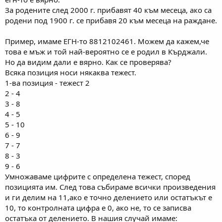
За родените след 2000 г. прибавят 40 към месеца, ако са
родени под 1900 г. се прибавя 20 към месеца на раждане.
Пример, имаме ЕГН-то 8812102461. Можем да кажем,че
това е мъж и той най-вероятно се е родил в Кърджали.
Но да видим дали е вярно. Как се проверява?
Всяка позиция носи някаква тежест.
1-ва позиция - тежест 2
2 - 4
3 - 8
4 - 5
5 - 10
6 - 9
7 - 7
8 - 3
9 - 6
Умножаваме цифрите с определена тежест, според
позицията им. След това събираме всички произведения
и ги делим на 11,ако е точно делението или остатъкът е
10, то контролната цифра е 0, ако не, то се записва
остатъка от делението. В нашия случай имаме: