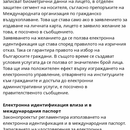
записват биометрични данни на лицето, в отделен
защитен сегмент на носителя, съгласно препоръките на
Международната организация по гражданско
въздухоплаване. Това ще става само ако в заявлението за
издаване на личната карта, лицето е заявило желание за
това, е посочено в съобщението.
Заявяването на желанието да се ползва електронна
идентификация ще става според правилото на изричния
отказ. Така се гарантира правото на избор на
българските граждани. В същото време се създават
условия услугата да се ползва от значителен брой лица.
Това ще има положителен ефект върху изграждането на
електронното управление, отварянето на институциите
към гражданите и достъпа до електронни
административни услуги, е посочено в
правителственото съобщение.
Електронна идентификация влиза и в
международния паспорт
Законопроектът регламентира използването на
електронна идентификация и в международния паспорт.
Записването на удостоверения за електронна