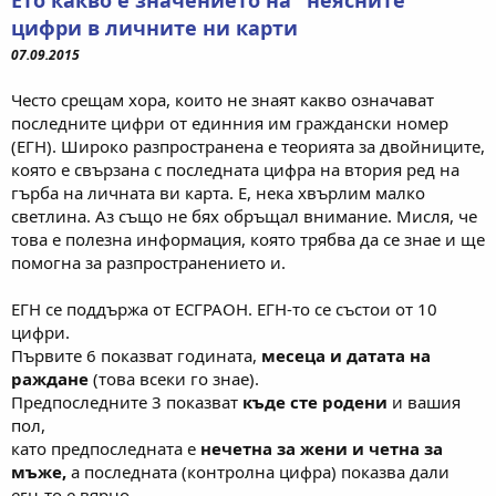
Ето какво е значението на "неясните"
цифри в личните ни карти
07.09.2015
Често срещам хора, които не знаят какво означават
последните цифри от единния им граждански номер
(ЕГН). Широко разпространена е теорията за двойниците,
която е свързана с последната цифра на втория ред на
гърба на личната ви карта. Е, нека хвърлим малко
светлина. Аз също не бях обръщал внимание. Мисля, че
това е полезна информация, която трябва да се знае и ще
помогна за разпространението и.
ЕГН се поддържа от ЕСГРАОН. ЕГН-то се състои от 10
цифри.
Първите 6 показват годината,
месеца и датата на
раждане
(това всеки го знае).
Предпоследните 3 показват
къде сте родени
и вашия
пол,
като предпоследната е
нечетна за жени и четна за
мъже,
а последната (контролна цифра) показва дали
егн-то е вярно.