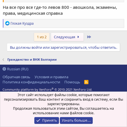
На все про все где-то левов 800 - авошкола, экзамены,
права, медицинская справка
Р
Глокая Куздра
е
а
к
Последний
1 из 2
Следующая
ц
и
Вы должны войти или зарегистрироваться, чтобы ответить.
и
:
Гражданство и ВНЖ Болгарии
Russian (RU)
Обратная связь
Условия и правила
Политика конфиденциальности
Помощь
R
S
®
Community platform by XenForo
© 2010-2021 XenForo Ltd.
S
Перевод:
xen-foro.com.ua
Этот сайт использует файлы cookie, которые помогают
персонализировать Ваш контент и сохранить вход в систему, если Вы
зарегистрированы.
Продолжая пользоваться этим сайтом, Вы соглашаетесь на
использование нами файлов cookie.
Принять
Узнать больше.…