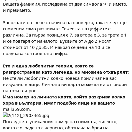
Вашата фамилия, последвана от два символа '<' и името,
и презимето.
Запознати сте вече с начина на проверка, така че тук ще
споменем само разликите. Тежестта на цифрите е
различна. За първа позиция е 7, за втора е 3, за трета е 1
и се повтаря от началото. Буквите от A до Z носят
стойност от 10 до 35. И накрая се дели на 10 и се
получава контролната цифра.
Ето и една любопитна теория, която се
разпространява като легенда, но мнозина отхвърлят:
Не сте ли любопитни колко човека приличат на вас
визуално в лице. Личната ви карта може да ви отговори
на този въпрос.
Има номер на личната карта, който разкрива колко
хора в България, имат подобно лице на вашето
mall359.com.
Погледнете уникалния номер на снимката, числото,
което е оградено с червено, обозначава броя на