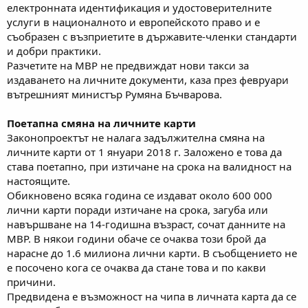
електронната идентификация и удостоверителните
услуги в националното и европейското право и е
съобразен с възприетите в държавите-членки стандарти
и добри практики.
Разчетите на МВР не предвиждат нови такси за
издаването на личните документи, каза през февруари
вътрешният министър Румяна Бъчварова.
Поетапна смяна на личните карти
Законопроектът не налага задължителна смяна на
личните карти от 1 януари 2018 г. Заложено е това да
става поетапно, при изтичане на срока на валидност на
настоящите.
Обикновено всяка година се издават около 600 000
лични карти поради изтичане на срока, загуба или
навършване на 14-годишна възраст, сочат данните на
МВР. В някои години обаче се очаква този брой да
нарасне до 1.6 милиона лични карти. В съобщението не
е посочено кога се очаква да стане това и по какви
причини.
Предвидена е възможност на чипа в личната карта да се