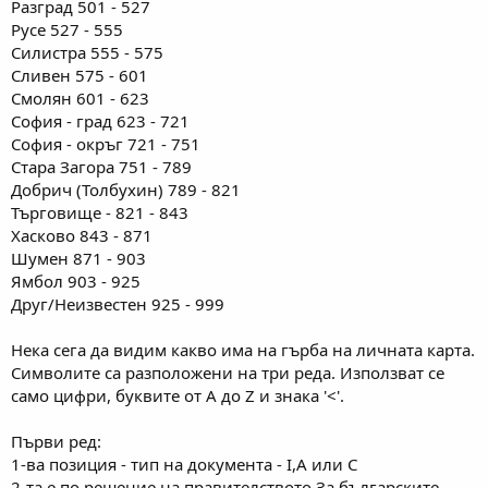
Разград 501 - 527
Русе 527 - 555
Силистра 555 - 575
Сливен 575 - 601
Смолян 601 - 623
София - град 623 - 721
София - окръг 721 - 751
Стара Загора 751 - 789
Добрич (Толбухин) 789 - 821
Търговище - 821 - 843
Хасково 843 - 871
Шумен 871 - 903
Ямбол 903 - 925
Друг/Неизвестен 925 - 999
Нека сега да видим какво има на гърба на личната карта.
Символите са разположени на три реда. Използват се
само цифри, буквите от A до Z и знака '<'.
Първи ред:
1-ва позиция - тип на документа - I,A или C
2-та е по решение на правителството.За българските