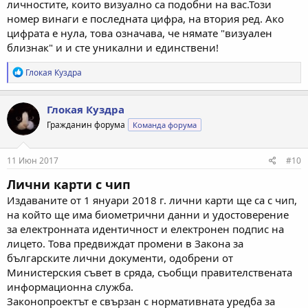
личностите, които визуално са подобни на вас.Този
номер винаги е последната цифра, на втория ред. Ако
цифрата е нула, това означава, че нямате "визуален
близнак" и и сте уникални и единствени!
Р
Глокая Куздра
е
а
к
Глокая Куздра
ц
Гражданин форума
Команда форума
и
и
:
11 Июн 2017
#10
Лични карти с чип
Издаваните от 1 януари 2018 г. лични карти ще са с чип,
на който ще има биометрични данни и удостоверение
за електронната идентичност и електронен подпис на
лицето. Това предвиждат промени в Закона за
българските лични документи, одобрени от
Министерския съвет в сряда, съобщи правителствената
информационна служба.
Законопроектът е свързан с нормативната уредба за