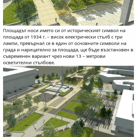
Площадът носи името си от историческият символ на
площада от 1934 г. – висок електрически стълб с три
лампи, превърнал се в един от основните символи на
града и нарицателно за площада, ще бъде възстановен в
съвременен вариант чрез нови 13 – метрови
осветителни стълбове.