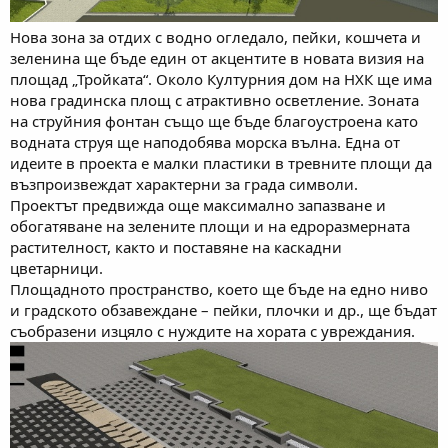
Нова зона за отдих с водно огледало, пейки, кошчета и
зеленина ще бъде един от акцентите в новата визия на
площад „Тройката“. Около Културния дом на НХК ще има
нова градинска площ с атрактивно осветление. Зоната
на струйния фонтан също ще бъде благоустроена като
водната струя ще наподобява морска вълна. Една от
идеите в проекта е малки пластики в тревните площи да
възпроизвеждат характерни за града символи.
Проектът предвижда още максимално запазване и
обогатяване на зелените площи и на едроразмерната
растителност, както и поставяне на каскадни
цветарници.
Площадното пространство, което ще бъде на едно ниво
и градското обзавеждане – пейки, плочки и др., ще бъдат
съобразени изцяло с нуждите на хората с увреждания.