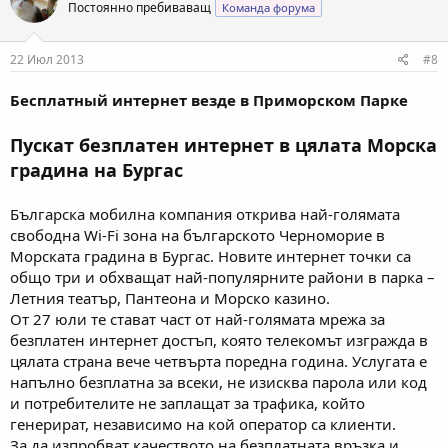
Постоянно пребиваващ
Команда форума
22 Июл 2013
#8
Бесплатный интернет везде в Приморском Парке
Пускат безплатен интернет в цялата Морска
градина на Бургас
Българска мобилна компания открива най-голямата
свободна Wi-Fi зона на българското Черноморие в
Морската градина в Бургас. Новите интернет точки са
общо три и обхващат най-популярните райони в парка –
Летния театър, Пантеона и Морско казино.
От 27 юли те стават част от най-голямата мрежа за
безплатен интернет достъп, която телекомът изгражда в
цялата страна вече четвърта поредна година. Услугата е
напълно безплатна за всеки, не изисква парола или код
и потребителите не заплащат за трафика, който
генерират, независимо на кой оператор са клиенти.
За да изпробват качеството на безплатната връзка и