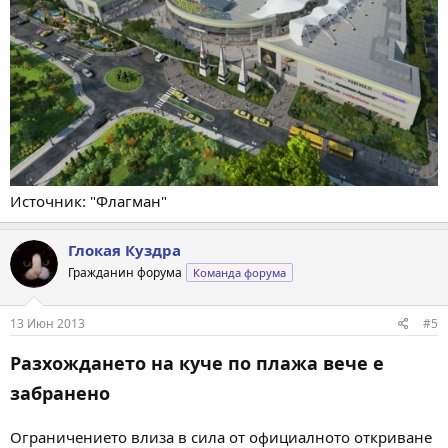
Источник: "Флагман"
Глокая Куздра
Гражданин форума
Команда форума
13 Июн 2013
#5
Разхождането на куче по плажа вече е
забранено
Ограничението влиза в сила от официалното откриване