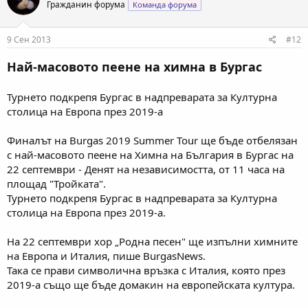
Гражданин форума
Команда форума
и
и
:
9 Сен 2013
#12
Най-масовото пеене на химна в Бургас
Турнето подкрепя Бургас в надпреварата за Културна
столица на Европа през 2019-а
Финалът на Burgas 2019 Summer Tour ще бъде отбелязан
с най-масовото пеене на Химна на България в Бургас на
22 септември - Денят на независимостта, от 11 часа на
площад "Тройката".
Турнето подкрепя Бургас в надпреварата за Културна
столица на Европа през 2019-а.
На 22 септември хор „Родна песен" ще изпълни химните
на Европа и Италия, пише BurgasNews.
Така се прави символична връзка с Италия, която през
2019-а също ще бъде домакин на европейската култура.