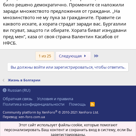
било решено демократично. Промените се наложили
заради множеството предложения от граждани. „На
мнозинството не му пука за гражданите. Правите си
каквото искате, а хората страдат заради вас. Бургазлии
ви псуват, защото ги обирате. Хората биват изнудвани
пред мен”, каза от своя страна Валентин Касабов от
НФСБ.
Последний
1 из 25
Следующая
Вы должны войти или зарегистрироваться, чтобы ответить.
Жизнь в Болгарии
Russian (RU)
Обратная связь
Условия и правила
Политика конфиденциальности
Помощь
R
S
®
Community platform by XenForo
© 2010-2021 XenForo Ltd.
S
Перевод:
xen-foro.com.ua
Этот сайт использует файлы cookie, которые помогают
персонализировать Ваш контент и сохранить вход в систему, если Вы
зарегистрированы.