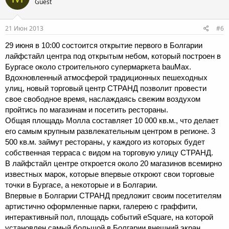
Guest
и
и
:
21 Июн 2013
#6
29 июня в 10:00 состоится открытие первого в Болгарии
лайфстайл центра под открытым небом, который построен в
Бургасе около строительного супермаркета bauMax.
Вдохновленный атмосферой традиционных пешеходных
улиц, новый торговый центр СТРАНД позволит провести
свое свободное время, наслаждаясь свежим воздухом
пройтись по магазинам и посетить рестораны.
Общая площадь Молла составляет 10 000 кв.м., что делает
его самым крупным развлекательным центром в регионе. 3
500 кв.м. займут рестораны, у каждого из которых будет
собственная терраса с видом на торговую улицу СТРАНД.
В лайфстайл центре откроется около 20 магазинов всемирно
известных марок, которые впервые откроют свои торговые
точки в Бургасе, а некоторые и в Болгарии.
Впервые в Болгарии СТРАНД предложит своим посетителям
артистично оформленные парки, галерею с граффити,
интерактивный пол, площадь событий eSquare, на которой
установлен самый большой в Болгарии внешний экран.