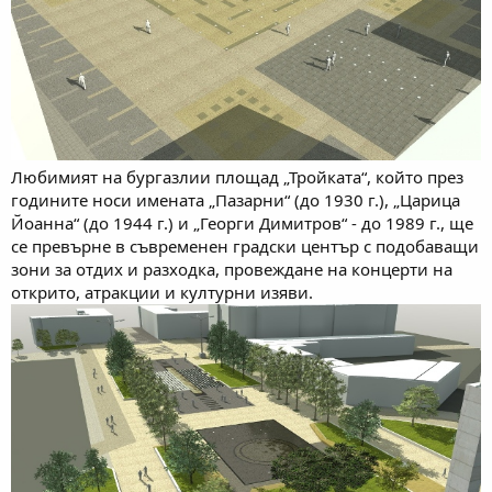
Любимият на бургазлии площад „Тройката“, който през
годините носи имената „Пазарни“ (до 1930 г.), „Царица
Йоанна“ (до 1944 г.) и „Георги Димитров“ - до 1989 г., ще
се превърне в съвременен градски център с подобаващи
зони за отдих и разходка, провеждане на концерти на
открито, атракции и културни изяви.