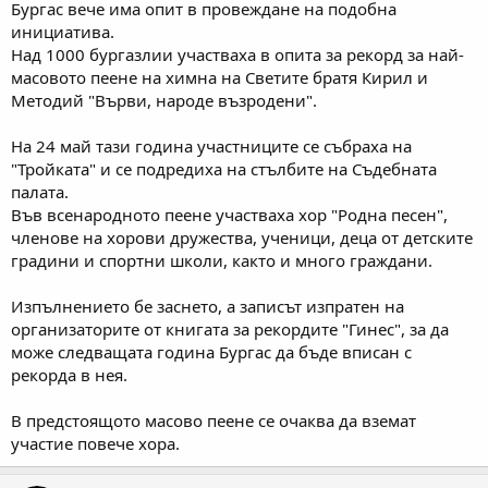
Бургас вече има опит в провеждане на подобна
инициатива.
Над 1000 бургазлии участваха в опита за рекорд за най-
масовото пеене на химна на Светите братя Кирил и
Методий "Върви, народе възродени".
На 24 май тази година участниците се събраха на
"Тройката" и се подредиха на стълбите на Съдебната
палата.
Във всенародното пеене участваха хор "Родна песен",
членове на хорови дружества, ученици, деца от детските
градини и спортни школи, както и много граждани.
Изпълнението бе заснето, а записът изпратен на
организаторите от книгата за рекордите "Гинес", за да
може следващата година Бургас да бъде вписан с
рекорда в нея.
В предстоящото масово пеене се очаква да вземат
участие повече хора.