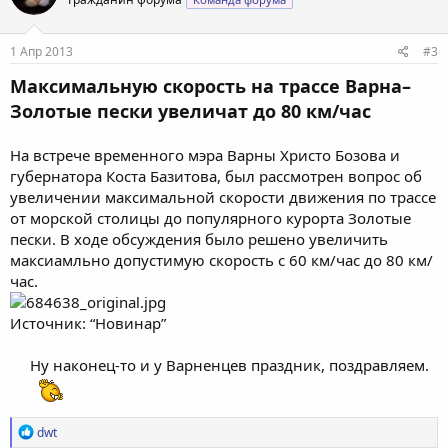
и
и
:
1 Апр 2013
#3
Максимальную скорость на трассе Варна–
Золотые пески увеличат до 80 км/час
На встрече временного мэра Варны Христо Бозова и
губернатора Коста Базитова, был рассмотрен вопрос об
увеличении максимальной скорости движения по трассе
от морской столицы до популярного курорта Золотые
пески. В ходе обсуждения было решено увеличить
максиамльно допустимую скорость с 60 км/час до 80 км/
час.​
Источник: “Новинар”​
Ну наконец-то и у Варненцев праздник, поздравляем.
Р
dwt
е