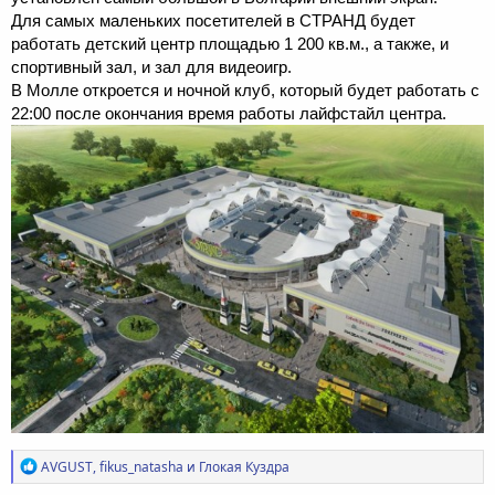
Для самых маленьких посетителей в СТРАНД будет
работать детский центр площадью 1 200 кв.м., а также, и
спортивный зал, и зал для видеоигр.
В Молле откроется и ночной клуб, который будет работать с
22:00 после окончания время работы лайфстайл центра.
Р
AVGUST
,
fikus_natasha
и
Глокая Куздра
е