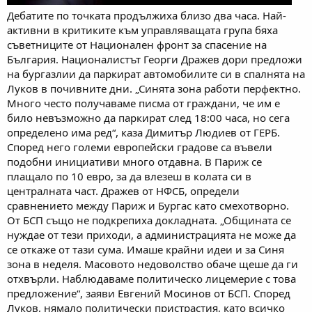
Дебатите по точката продължиха близо два часа. Най-
активни в критиките към управляващата група бяха
съветниците от Национален фронт за спасение на
България. Националистът Георги Дражев дори предложи
на бургазлии да паркират автомобилите си в спалнята на
Луков в почивните дни. „Синята зона работи перфектно.
Много често получаваме писма от граждани, че им е
било невъзможно да паркират след 18:00 часа, но сега
определено има ред“, каза Димитър Людиев от ГЕРБ.
Според него големи европейски градове са въвели
подобни инициативи много отдавна. В Париж се
плащало по 10 евро, за да влезеш в колата си в
централната част. Дражев от НФСБ, определи
сравнението между Париж и Бургас като смехотворно.
От БСП също не подкрепиха докладната. „Общината се
нуждае от тези приходи, а администрацията не може да
се откаже от тази сума. Имаше крайни идеи и за Синя
зона в неделя. Масовото недоволство обаче щеше да ги
отхвърли. Наблюдаваме политическо лицемерие с това
предложение“, заяви Евгений Мосинов от БСП. Според
Луков, нямало политически пристрастия, като всичко