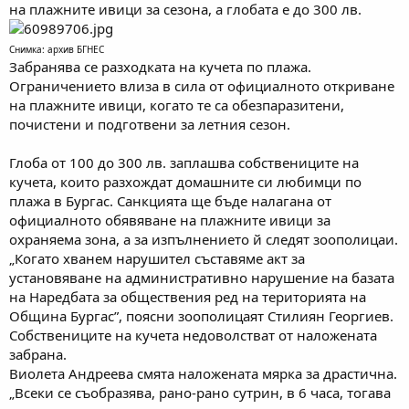
на плажните ивици за сезона, а глобата е до 300 лв.
Снимка: архив БГНЕС
Забранява се разходката на кучета по плажа.
Ограничението влиза в сила от официалното откриване
на плажните ивици, когато те са обезпаразитени,
почистени и подготвени за летния сезон.
Глоба от 100 до 300 лв. заплашва собствениците на
кучета, които разхождат домашните си любимци по
плажа в Бургас. Санкцията ще бъде налагана от
официалното обявяване на плажните ивици за
охраняема зона, а за изпълнението й следят зоополицаи.
„Когато хванем нарушител съставяме акт за
установяване на административно нарушение на базата
на Наредбата за обществения ред на територията на
Община Бургас”, поясни зоополицаят Стилиян Георгиев.
Собствениците на кучета недоволстват от наложената
забрана.
Виолета Андреева смята наложената мярка за драстична.
„Всеки се съобразява, рано-рано сутрин, в 6 часа, тогава