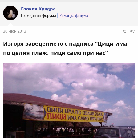
а
к
Глокая Куздра
ц
Гражданин форума
Команда форума
и
и
:
30 Июн 2013
#7
Изгоря заведението с надписа “Цици има
по целия плаж, пици само при нас”