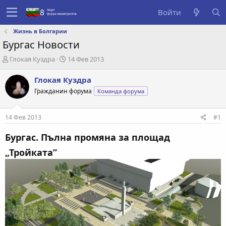
Войти
Жизнь в Болгарии
Бургас Новости
А
Д
Глокая Куздра
14 Фев 2013
в
а
т
т
Глокая Куздра
о
а
Гражданин форума
Команда форума
р
с
т
о
е
з
14 Фев 2013
#1
м
д
ы
а
Бургас. Пълна промяна за площад
н
и
„Тройката”
я