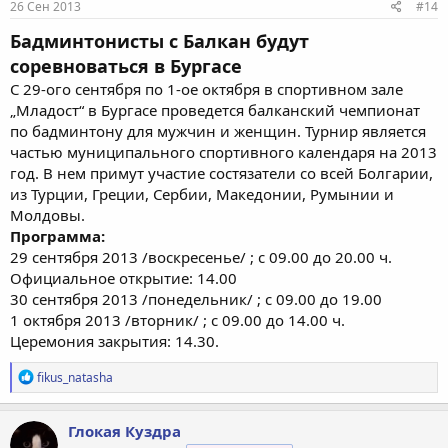
26 Сен 2013
#14
Бадминтонисты с Балкан будут
соревноваться в Бургасе
С 29-ого сентября по 1-ое октября в спортивном зале
„Младост“ в Бургасе проведется балканский чемпионат
по бадминтону для мужчин и женщин. Турнир является
частью муниципального спортивного календаря на 2013
год. В нем примут участие состязатели со всей Болгарии,
из Турции, Греции, Сербии, Македонии, Румынии и
Молдовы.
Программа:
29 сентября 2013 /воскресенье/ ; с 09.00 до 20.00 ч.
Официальное открытие: 14.00
30 сентября 2013 /понедельник/ ; с 09.00 до 19.00
1 октября 2013 /вторник/ ; с 09.00 до 14.00 ч.
Церемония закрытия: 14.30.
Р
fikus_natasha
е
а
к
Глокая Куздра
ц