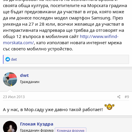
своята обща култура, посетителите на Морската градина
ще бъдат предизвикани да участват в игра, която може
да им донесе последен модел смартфон Samsung. През
уикенда на 27 и 28 юли, всички желаещи да участват в
интерактивната надпревара ще трябва да отговорят на
общо 12 въпроса в мобилния сайт
http://www.wifind-
morskata.com/
, като използват новата интернет мрежа
със своето мобилно устройство.
Р
dwt
е
а
к
dwt
ц
Гражданин
и
и
:
23 Июл 2013
#9
А у нас, в Мор.саду уже давно такой работает!
Глокая Куздра
Гражданин форума
Команда форума