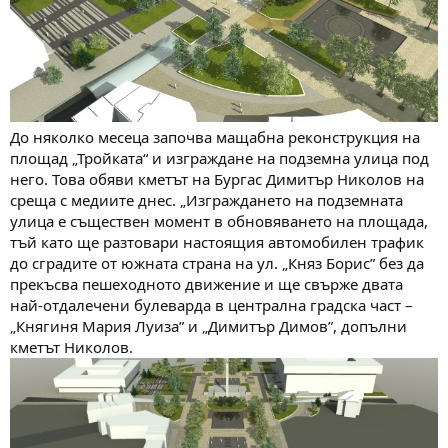
До няколко месеца започва мащабна реконструкция на
площад „Тройката“ и изграждане на подземна улица под
него. Това обяви кметът на Бургас Димитър Николов на
среща с медиите днес. „Изграждането на подземната
улица е съществен момент в обновяването на площада,
тъй като ще разтовари настоящия автомобилен трафик
до сградите от южната страна на ул. „Княз Борис” без да
прекъсва пешеходното движение и ще свърже двата
най-отдалечени булеварда в централна градска част –
„Княгиня Мария Луиза” и „Димитър Димов”, допълни
кметът Николов.