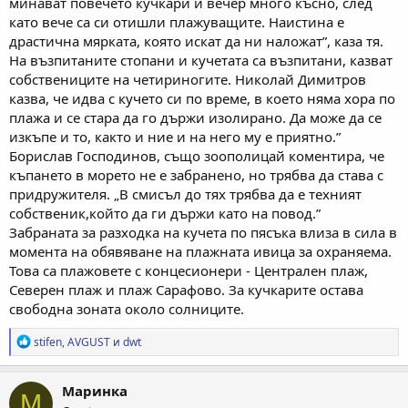
минават повечето кучкари и вечер много късно, след
като вече са си отишли плажуващите. Наистина е
драстична мярката, която искат да ни наложат”, каза тя.
На възпитаните стопани и кучетата са възпитани, казват
собствениците на четириногите. Николай Димитров
казва, че идва с кучето си по време, в което няма хора по
плажа и се стара да го държи изолирано. Да може да се
изкъпе и то, както и ние и на него му е приятно.”
Борислав Господинов, също зоополицай коментира, че
къпането в морето не е забранено, но трябва да става с
придружителя. „В смисъл до тях трябва да е техният
собственик,който да ги държи като на повод.”
Забраната за разходка на кучета по пясъка влиза в сила в
момента на обявяване на плажната ивица за охраняема.
Това са плажовете с концесионери - Централен плаж,
Северен плаж и плаж Сарафово. За кучкарите остава
свободна зоната около солниците.
Р
stifen
,
AVGUST
и
dwt
е
а
к
Маринка
М
ц