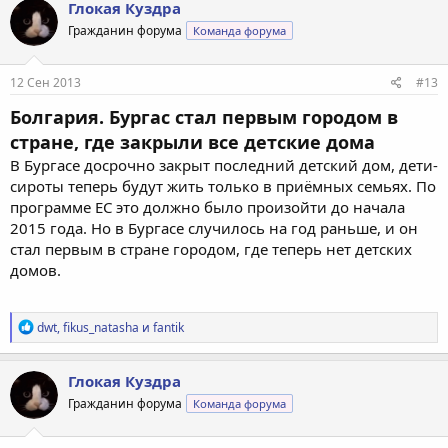
Глокая Куздра
Гражданин форума
Команда форума
12 Сен 2013
#13
Болгария. Бургас стал первым городом в
стране, где закрыли все детские дома
В Бургасе досрочно закрыт последний детский дом, дети-
сироты теперь будут жить только в приёмных семьях. По
программе ЕС это должно было произойти до начала
2015 года. Но в Бургасе случилось на год раньше, и он
стал первым в стране городом, где теперь нет детских
домов.
Р
dwt
,
fikus_natasha
и
fantik
е
а
к
Глокая Куздра
ц
Гражданин форума
Команда форума
и
и
: