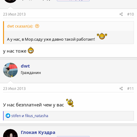
23 Июл 2013
#10
dwt сказал(а):
А у нас, в Мор.саду уже давно такой работает!
у нас тоже
dwt
Гражданин
23 Июл 2013
#11
У нас безплатней чем у вас
Р
stifen
и
fikus_natasha
е
а
к
Глокая Куздра
ц