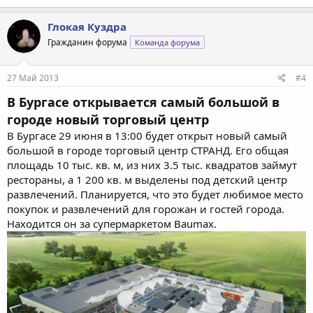
а
к
Глокая Куздра
ц
Гражданин форума
Команда форума
и
и
:
27 Май 2013
#4
В Бургасе открывается самый большой в
городе новый торговый центр
В Бургасе 29 июня в 13:00 будет открыт новый самый
большой в городе торговый центр СТРАНД. Его общая
площадь 10 тыс. кв. м, из них 3.5 тыс. квадратов займут
рестораны, а 1 200 кв. м выделены под детский центр
развлечений. Планируется, что это будет любимое место
покупок и развлечений для горожан и гостей города.
Находится он за супермаркетом Baumax.