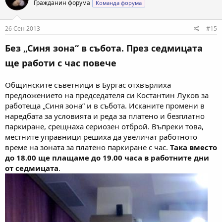
Гражданин форума
Команда форума
и
и
:
26 Сен 2013
#15
Без „Синя зона“ в събота. През седмицата
ще работи с час повече
Общинските съветници в Бургас отхвърлиха
предложението на председателя си Костантин Луков за
работеща „Синя зона” и в събота. Исканите промени в
наредбата за условията и реда за платено и безплатно
паркиране, срещнаха сериозен отброй. Въпреки това,
местните управници решиха да увеличат работното
време на зоната за платено паркиране с час.
Така вместо
до 18.00 ще плащаме до 19.00 часа в работните дни
от седмицата
.