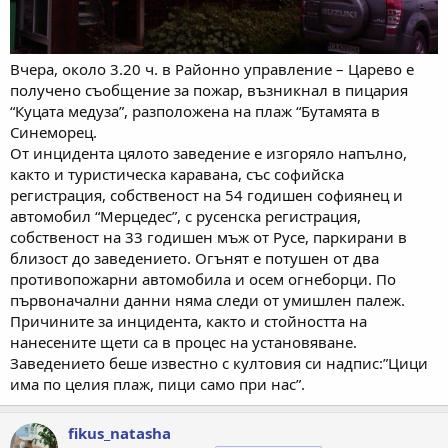
Вчера, около 3.20 ч. в Районно управление – Царево е
получено съобщение за пожар, възникнал в пицария
“Куцата медуза”, разположена на плаж “Бутамята в
Синеморец.
От инцидента цялото заведение е изгоряло напълно,
както и туристическа каравана, със софийска
регистрация, собственост на 54 годишен софиянец и
автомобил “Мерцедес”, с русенска регистрация,
собственост на 33 годишен мъж от Русе, паркирани в
близост до заведението. Огънят е потушен от два
противопожарни автомобила и осем огнеборци. По
първоначални данни няма следи от умишлен палеж.
Причините за инцидента, както и стойността на
нанесените щети са в процес на установяване.
Заведението беше известно с култовия си надпис:”Цици
има по целия плаж, пици само при нас”.
fikus_natasha