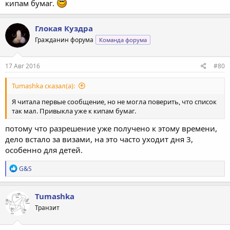
кипам бумаг.
Глокая Куздра
Гражданин форума
Команда форума
17 Авг 2016
#80
Tumashka сказал(а):
Я читала первые сообщение, но не могла поверить, что список
так мал. Привыкла уже к кипам бумаг.
потому что разрешение уже получено к этому времени,
дело встало за визами, на это часто уходит дня 3,
особенно для детей.
Р
G&S
е
а
к
Tumashka
ц
Транзит
и
и
: