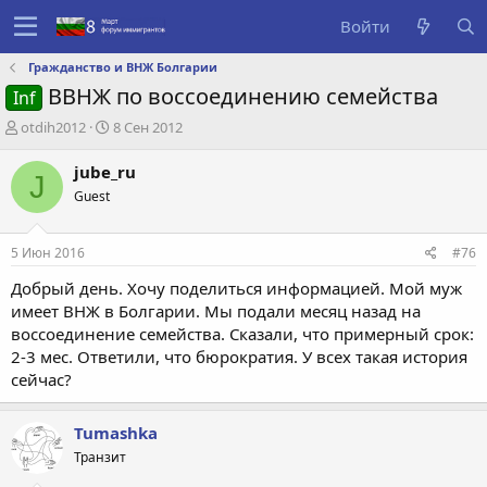
Войти
Гражданство и ВНЖ Болгарии
ВВНЖ по воссоединению семейства
Inf
А
Д
otdih2012
8 Сен 2012
в
а
т
т
jube_ru
J
о
а
Guest
р
с
т
о
е
з
5 Июн 2016
#76
м
д
ы
а
Добрый день. Хочу поделиться информацией. Мой муж
н
имеет ВНЖ в Болгарии. Мы подали месяц назад на
и
воссоединение семейства. Сказали, что примерный срок:
я
2-3 мес. Ответили, что бюрократия. У всех такая история
сейчас?
Tumashka
Транзит