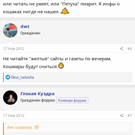
или читать не умеет, или "Петуха" пиарит. Я инфы о
кошаках нигде не нашел.
dwt
Гражданин
17 Ноя 2012
#6
Не читайте "желтые" сайты и газеты по вечерам.
Кошмары будут сниться.
Р
fikus_natasha
е
а
к
Глокая Куздра
ц
Гражданин форума
Команда форума
и
и
:
17 Ноя 2012
#7
dwt сказал(а):