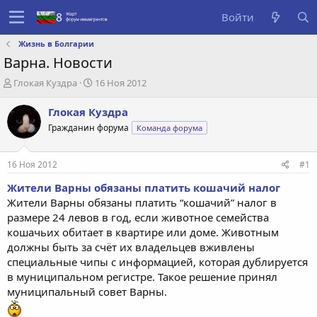
Войти
Жизнь в Болгарии
Варна. Новости
А
Д
Глокая Куздра
16 Ноя 2012
в
а
т
т
Глокая Куздра
о
а
Гражданин форума
Команда форума
р
с
т
о
е
з
16 Ноя 2012
#1
м
д
ы
а
Жители Варны обязаны платить кошачий налог
н
Жители Варны обязаны платить “кошачий” налог в
и
размере 24 левов в год, если животное семейства
я
кошачьих обитает в квартире или доме. Животным
должны быть за счёт их владельцев вживлены
специальные чипы с информацией, которая дублируется
в муниципальном регистре. Такое решение принял
муниципальный совет Варны.