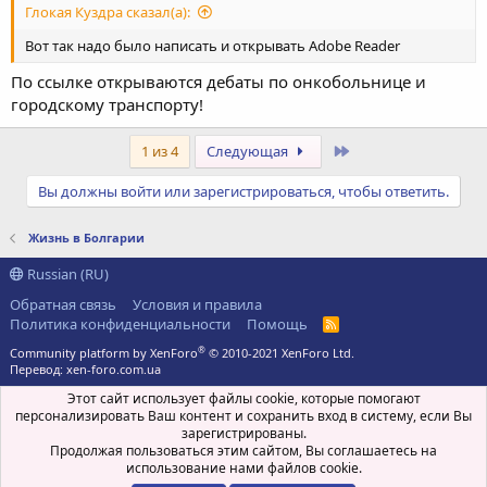
Глокая Куздра сказал(а):
Вот так надо было написать и открывать Adobe Reader
По ссылке открываются дебаты по онкобольнице и
городскому транспорту!
Последний
1 из 4
Следующая
Вы должны войти или зарегистрироваться, чтобы ответить.
Жизнь в Болгарии
Russian (RU)
Обратная связь
Условия и правила
Политика конфиденциальности
Помощь
R
S
®
Community platform by XenForo
© 2010-2021 XenForo Ltd.
S
Перевод:
xen-foro.com.ua
Этот сайт использует файлы cookie, которые помогают
персонализировать Ваш контент и сохранить вход в систему, если Вы
зарегистрированы.
Продолжая пользоваться этим сайтом, Вы соглашаетесь на
использование нами файлов cookie.