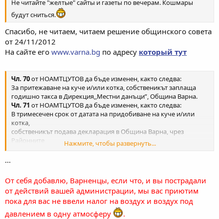
Не читайте "желтые" сайты и газеты по вечерам. Кошмары
будут сниться.
Спасибо, не читаем, читаем решение общинского совета
от 24/11/2012
На сайте его
www.varna.bg
по адресу
который тут
Чл. 70
от НОАМТЦУТОВ да бъде изменен, както следва:
За притежаване на куче и/или котка, собственикът заплаща
годишно такса в Дирекция,,Местни данъци”, Община Варна.
Чл. 71
от НОАМТЦУТОВ да бъде изменен, както следва:
В тримесечен срок от датата на придобиване на куче и/или
котка,
собственикът подава декларация в Община Варна, чрез
Районните
Нажмите, чтобы развернуть...
администрации. Декларацията се подава в два екземпляра по
образец,
...
одобрен със Заповед на Кмета на Община Варна в
Дирекция,,Местни
От себя добавлю, Варненцы, если что, и вы пострадали
данъци”. Първият се предава в 7 дневен срок от Районните
от действий вашей администрации, мы вас приютим
администрации/кметствата на Дирекция „Местни данъци”,
пока для вас не ввели налог на воздух и воздух под
Община Варна.
В чл. 73
от НОАМТЦУТОВ да бъде добавена т. 7 с текст:
давлением в одну атмосферу
.