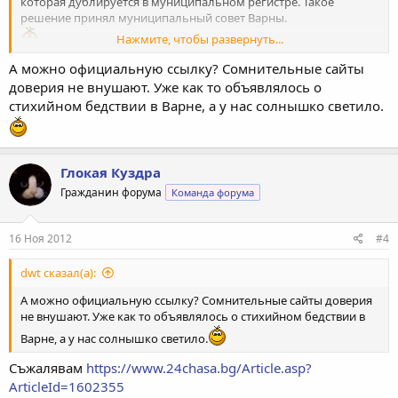
которая дублируется в муниципальном регистре. Такое
решение принял муниципальный совет Варны.
Нажмите, чтобы развернуть...
А можно официальную ссылку? Сомнительные сайты
доверия не внушают. Уже как то объявлялось о
стихийном бедствии в Варне, а у нас солнышко светило.
Глокая Куздра
Гражданин форума
Команда форума
16 Ноя 2012
#4
dwt сказал(а):
А можно официальную ссылку? Сомнительные сайты доверия
не внушают. Уже как то объявлялось о стихийном бедствии в
Варне, а у нас солнышко светило.
Съжалявам
https://www.24chasa.bg/Article.asp?
ArticleId=1602355