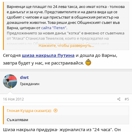
Варненци ще плащат по 24 лева такса, ако имат котка - толкова
е данъкът и за куче. Представителите и на двата вида ще се
сдобият с чипове и ще присъстват в общинския регистър на
домашните животни. Това реши днес Общинският съвет във
Варна, цитиран от
сайта "Петел".
Предложението за новия данък "котка" е внесено от съветника
от "Атака" Станислав Темелков, които е председател на
комисията по Обществен ред и сигурност. Според него
Нажмите, чтобы развернуть...
стопаните на кучета не трябва да се третират различно от тези
на котки.
Сегодня
шиза накрыла Путина
и дошла до Варны,
„Котката има два периода за размножаване в годината, при
завтра будет у нас, не расстраивайся.
което се раждат по 6 котета, тоест за една година те стават 12",
заяви съветникът и така мотивира предложението си.
Според Темелков, „ако се намали популацията на уличните
dwt
кучета, значително ще се увеличи тази на уличните котки".
Гражданин
Общинската съветничка от групата на Веселин Марешки
Цветелина Тънмазова предложи таксата за котка да бъде
двойно по-ниска - 12 лева, но идеята беше отхвърлена. За
16 Ноя 2012
#5
кастрираните животни няма да се заплаща такса, стана ясно
след вота на местния парламент.
Глокая Куздра сказал(а):
Съжалявам
Шиза накрыла придурка- журналиста из "24 часа". Он