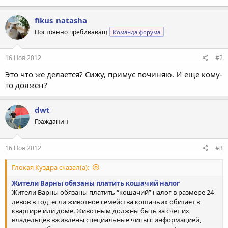
fikus_natasha
Постоянно пребиваващ
Команда форума
16 Ноя 2012
#2
Это что же делается? Сижу, примус починяю. И еще кому-
то должен?
dwt
Гражданин
16 Ноя 2012
#3
Глокая Куздра сказал(а):
Жители Варны обязаны платить кошачий налог
Жители Варны обязаны платить “кошачий” налог в размере 24
левов в год, если животное семейства кошачьих обитает в
квартире или доме. Животным должны быть за счёт их
владельцев вживлены специальные чипы с информацией,