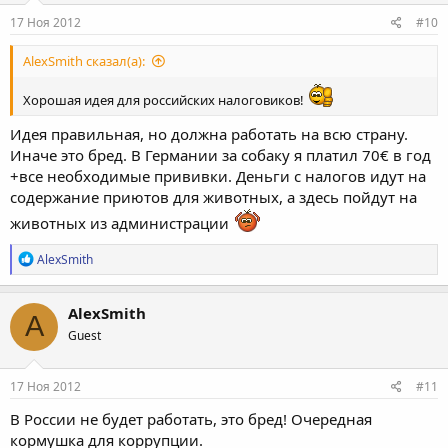
17 Ноя 2012
#10
AlexSmith сказал(а):
Хорошая идея для российских налоговиков!
Идея правильная, но должна работать на всю страну.
Иначе это бред. В Германии за собаку я платил 70€ в год
+все необходимые прививки. Деньги с налогов идут на
содержание приютов для животных, а здесь пойдут на
животных из администрации
Р
AlexSmith
е
а
к
AlexSmith
A
ц
Guest
и
и
:
17 Ноя 2012
#11
В России не будет работать, это бред! Очередная
кормушка для коррупции.