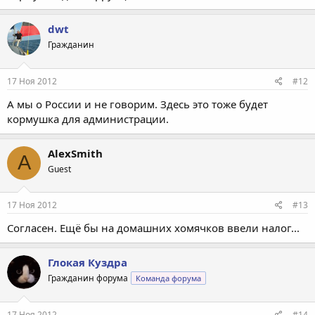
dwt
Гражданин
17 Ноя 2012
#12
А мы о России и не говорим. Здесь это тоже будет
кормушка для администрации.
AlexSmith
A
Guest
17 Ноя 2012
#13
Согласен. Ещё бы на домашних хомячков ввели налог...
Глокая Куздра
Гражданин форума
Команда форума
17 Ноя 2012
#14