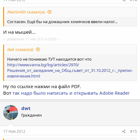
AlexSmith сказал(а):
Согласен. Ещё бы на домашних хомячков ввели налог...
И на мышей...
--- добавлено: 17 ноя 2012 в 23:02 ---
dwt сказал(а):
Ничего не понимаю ТУТ находится вот что
http://www.varna.bg/bg/articles/2970/
Решения_от_заседание_на_Общ.съвет_от_31.10.2012_г.-_препис-
извлечение.html
Ну по ссылке нажми на файл PDF.
Вот
так надо было написать и открывать Adobe Reader
dwt
Гражданин
17 Ноя 2012
#15