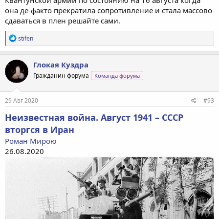
она де-факто прекратила сопротивление и стала массово
сдаваться в плен решайте сами.
Р
stifen
е
а
к
Глокая Куздра
ц
Гражданин форума
Команда форума
и
и
:
29 Авг 2020
#93
Неизвестная война. Август 1941 – CCCР
вторгся в Иран
Роман Мирою
26.08.2020