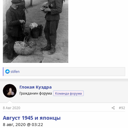
Р
stifen
е
а
к
Глокая Куздра
ц
Гражданин форума
Команда форума
и
и
:
8 Авг 2020
#92
Август 1945 и японцы
8 авг, 2020 @ 03:22