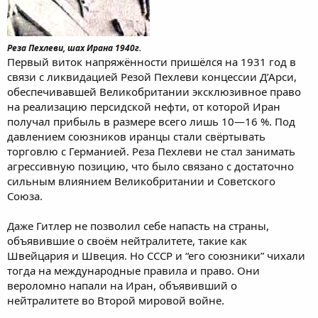
Реза Пехлеви, шах Ирана 1940г.
Первый виток напряжённости пришёлся на 1931 год в
связи с ликвидацией Резой Пехлеви концессии Д’Арси,
обеспечивавшей Великобритании эксклюзивное право
на реализацию персидской нефти, от которой Иран
получал прибыль в размере всего лишь 10—16 %. Под
давлением союзников иранцы стали свёртывать
торговлю с Германией. Реза Пехлеви не стал занимать
агрессивную позицию, что было связано с достаточно
сильным влиянием Великобритании и Советского
Союза.
Даже Гитлер не позволил себе напасть на страны,
объявившие о своём нейтралитете, такие как
Швейцария и Швеция. Но СССР и “его союзники” чихали
тогда на международные правила и право. Они
вероломно напали на Иран, объявивший о
нейтралитете во Второй мировой войне.