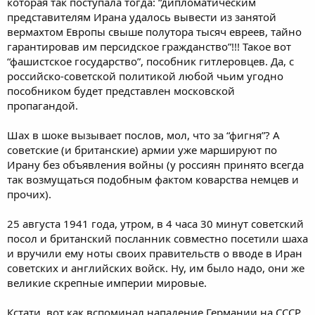
которая так поступала тогда: “дипломатическим
представителям Ирана удалось вывести из занятой
вермахтом Европы свыше полутора тысяч евреев, тайно
гарантировав им персидское гражданство”!!! Такое вот
“фашистское государство”, пособник гитлеровцев. Да, с
российско-советской политикой любой чьим угодно
пособником будет представлен московской
пропагандой.
Шах в шоке вызывает послов, мол, что за “фигня”? А
советские (и британские) армии уже маршируют по
Ирану без объявления войны (у россиян принято всегда
так возмущаться подобным фактом коварства немцев и
прочих).
25 августа 1941 года, утром, в 4 часа 30 минут советский
посол и британский посланник совместно посетили шаха
и вручили ему ноты своих правительств о вводе в Иран
советских и английских войск. Ну, им было надо, они же
великие скрепные империи мировые.
Кстати, вот как вспоминал нападение Германии на СССР