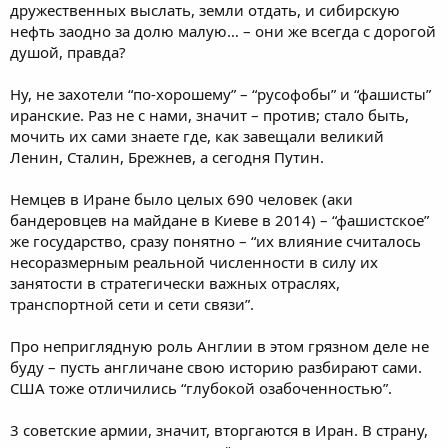
дружественных выслать, земли отдать, и сибирскую
нефть заодно за долю малую… – они же всегда с дорогой
душой, правда?
Ну, не захотели “по-хорошему” – “русофобы” и “фашисты”
иранские. Раз не с нами, значит – против; стало быть,
мочить их сами знаете где, как завещали великий
Ленин, Сталин, Брежнев, а сегодня Путин.
Немцев в Иране было целых 690 человек (аки
бандеровцев на майдане в Киеве в 2014) – “фашистское”
же государство, сразу понятно – “их влияние считалось
несоразмерным реальной численности в силу их
занятости в стратегически важных отраслях,
транспортной сети и сети связи”.
Про неприглядную роль Англии в этом грязном деле не
буду – пусть англичане свою историю разбирают сами.
США тоже отличились “глубокой озабоченностью”.
3 советские армии, значит, вторгаются в Иран. В страну,