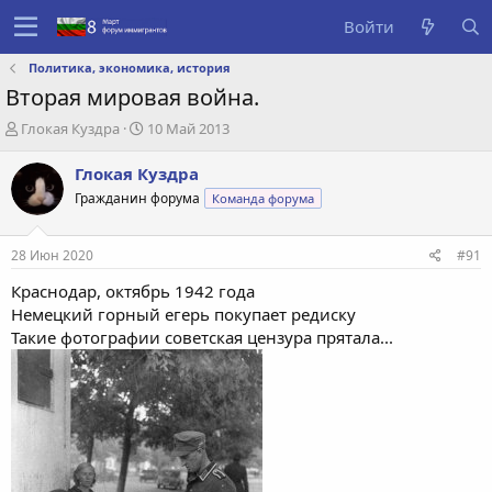
Войти
Политика, экономика, история
Вторая мировая война.
А
Д
Глокая Куздра
10 Май 2013
в
а
т
т
Глокая Куздра
о
а
Гражданин форума
Команда форума
р
с
т
о
е
з
28 Июн 2020
#91
м
д
ы
а
Краснодар, октябрь 1942 года
н
Немецкий горный егерь покупает редиску
и
Такие фотографии советская цензура прятала...
я