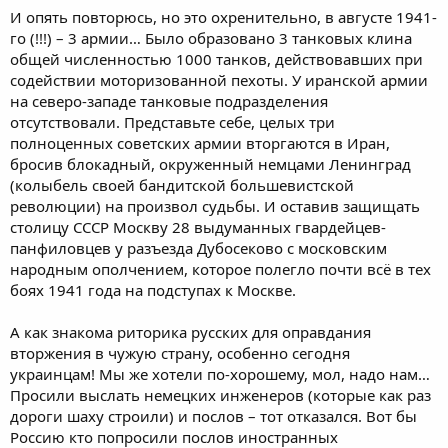
И опять повторюсь, но это охренительно, в августе 1941-
го (!!!) – 3 армии… Было образовано 3 танковых клина
общей численностью 1000 танков, действовавших при
содействии моторизованной пехоты. У иранской армии
на северо-западе танковые подразделения
отсутствовали. Представьте себе, целых три
полноценных советских армии вторгаются в Иран,
бросив блокадный, окруженный немцами Ленинград
(колыбель своей бандитской большевистской
революции) на произвол судьбы. И оставив защищать
столицу СССР Москву 28 выдуманных гвардейцев-
панфиловцев у разъезда Дубосеково с московским
народным ополчением, которое полегло почти всё в тех
боях 1941 года на подступах к Москве.
А как знакома риторика русских для оправдания
вторжения в чужую страну, особенно сегодня
украинцам! Мы же хотели по-хорошему, мол, надо нам…
Просили выслать немецких инженеров (которые как раз
дороги шаху строили) и послов – тот отказался. Вот бы
Россию кто попросили послов иностранных