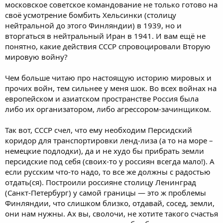
московское советское командование не только готово на
своё усмотрение бомбить Хельсинки (столицу
нейтральной до этого Финляндии) в 1939, но и
вторгаться в нейтральный Иран в 1941. И вам ещё не
понятно, какие действия СССР спровоцировали Вторую
мировую войну?
Чем больше читаю про настоящую историю мировых и
прочих войн, тем сильнее у меня шок. Во всех войнах на
европейском и азиатском пространстве Россия была
либо их организатором, либо агрессором-зачинщиком.
Так вот, СССР счел, что ему необходим Персидский
коридор для транспортировки ленд-лиза (а то на море –
немецкие подлодки), да и не худо бы прибрать земли
персидские под себя (своих-то у россиян всегда мало!). А
если русским что-то надо, то все же должны с радостью
отдать(ся). Построили россияне столицу Ленинград
(Санкт-Петербург) у самой границы — это ж проблемы
Финляндии, что слишком близко, отдавай, сосед, земли,
они нам нужны. Ах вы, сволочи, не хотите такого счастья