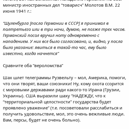
министр иностранных дел “товарисч” Молотов В.М. 22
июня 1941 г.:
“Шуленбурга [посла Германии в СССР] я принимал в
полтретьего или в три ночи, думаю, не позже трех часов.
Германский посол вручил ноту одновременно с
нападением. У них все было согласовано, и, видно, у посла
было указание: явиться в такой-то час, ему было
известно, когда начнется”
Сравните оба “вероломства”
Шах шлет телеграммы Рузвельту – мол, Америка, помоги,
что они творят, ваши союзники! Ну, кому охота ссорится
с мировыми державами ради какого-то Ирана (Грузии,
Украины). США выразили шаху “НАДЕЖДУ, что к
“территориальной целостности” государства будет
проявлено уважение” (т.е. посоветовали расслабиться и
получить удовольствие, мол, это очень вежливые люди.
Вам, персы, будет не очень больно).