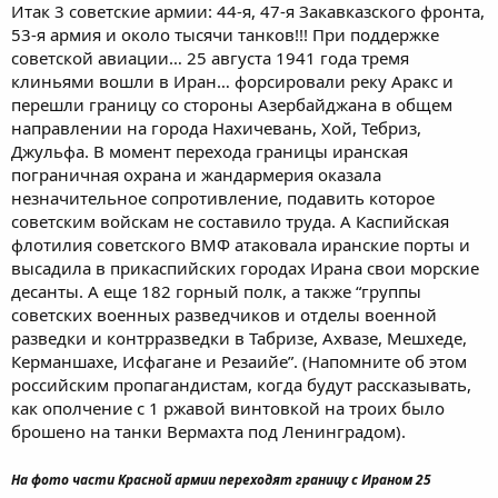
Итак 3 советские армии: 44-я, 47-я Закавказского фронта,
53-я армия и около тысячи танков!!! При поддержке
советской авиации… 25 августа 1941 года тремя
клиньями вошли в Иран… форсировали реку Аракс и
перешли границу со стороны Азербайджана в общем
направлении на города Нахичевань, Хой, Тебриз,
Джульфа. В момент перехода границы иранская
пограничная охрана и жандармерия оказала
незначительное сопротивление, подавить которое
советским войскам не составило труда. А Каспийская
флотилия советского ВМФ атаковала иранские порты и
высадила в прикаспийских городах Ирана свои морские
десанты. А еще 182 горный полк, а также “группы
советских военных разведчиков и отделы военной
разведки и контрразведки в Табризе, Ахвазе, Мешхеде,
Керманшахе, Исфагане и Резаийе”. (Напомните об этом
российским пропагандистам, когда будут рассказывать,
как ополчение с 1 ржавой винтовкой на троих было
брошено на танки Вермахта под Ленинградом).
На фото части Красной армии переходят границу с Ираном 25