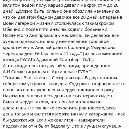
залитом водой полу. Карцер давали на срок от 4 до 20
дней. Должно быть, сильно она обозлила начальника,
что он дал этой бедной девочке все 20 дней. Впервые в
моей лагерной жизни я столкнулась с таким сроком.
Обычно и после пяти дней выходили больными.
После этого Аня прожила у нас месяц. Ей делалось всё
хуже, и однажды ночью у неё началось горловое
кровотечение. Аню забрали в больницу. Умерла она
через два дня. Ей был всего 21 год…” (из воспоминаний
узницы ГУЛАГа Адамовой-Слиозберг О.Л.).
А это свидетельство другой узницы, приведённое
А.И.Солженицыным в “Архипелаге ГУЛАГ”:
“Секирка. Это значит – Секирная гора. В двухэтажном
соборе там устроены карцеры. Содержат в карцере так: от
стены до стены укреплены жерди толщиною в руку.
Наказанным велят весь день на этих жердях сидеть.
Высота жерди такова, что ногами до земли не
достанешь. Не так легко сохранить равновесие, весь
день только и силится каторжанин или каторжанка – как
бы удержаться. Если же свалится – надзиратели
подскакивают и бьют бедолагу. Это в лучшем случае. А