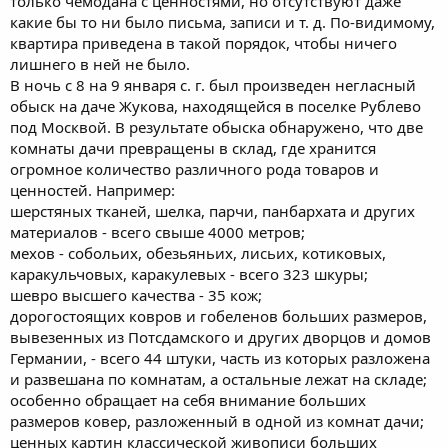
только чемодана с ценностями, но отсутствуют даже
какие бы то ни было письма, записи и т. д. По-видимому,
квартира приведена в такой порядок, чтобы ничего
лишнего в ней не было.
В ночь с 8 на 9 января с. г. был произведен негласный
обыск на даче Жукова, находящейся в поселке Рублево
под Москвой. В результате обыска обнаружено, что две
комнаты дачи превращены в склад, где хранится
огромное количество различного рода товаров и
ценностей. Например:
шерстяных тканей, шелка, парчи, панбархата и других
материалов - всего свыше 4000 метров;
мехов - собольих, обезьяньих, лисьих, котиковых,
каракульчовых, каракулевых - всего 323 шкуры;
шевро высшего качества - 35 кож;
дорогостоящих ковров и гобеленов больших размеров,
вывезенных из Потсдамского и других дворцов и домов
Германии, - всего 44 штуки, часть из которых разложена
и развешана по комнатам, а остальные лежат на складе;
особенно обращает на себя внимание больших
размеров ковер, разложенный в одной из комнат дачи;
ценных картин классической живописи больших