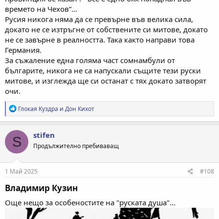
времето на Чехов”…
Русия никога няма да се превърне във велика сила,
докато не се изтръгне от собствените си митове, докато
не се завърне в реалността. Така както направи това
Германия.
За съжаление една голяма част сомнамбули от
българите, никога не са напускали същите тези руски
митове, и изглежда ще си останат с тях докато затворят
очи.
Р
Глокая Куздра
и
Дон Кихот
е
а
к
stifen
S
ц
Продължително пребиваващ
и
и
:
1 Май 2025
#108
Владимир Кузин​
Още нещо за особеностите на "руската душа"...