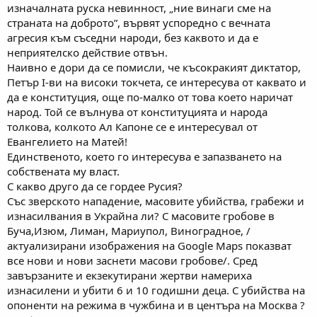
изначалната руска невинност, „ние винаги сме на
страната на доброто”, вървят успоредно с вечната
агресия към съседни народи, без каквото и да е
неприятелско действие отвън.
Наивно е дори да се помисли, че късокракият диктатор,
Петър I-ви на високи токчета, се интересува от каквато и
да е конституция, още по-малко от това което наричат
народ. Той се вълнува от конституцията и народа
толкова, колкото Ал Капоне се е интересувал от
Евангелието на Матей!
Единственото, което го интересува е запазването на
собствената му власт.
С какво друго да се гордее Русия?
Със зверското нападение, масовите убийства, грабежи и
изнасилвания в Украйна ли? С масовите гробове в
Буча,Изюм, Лиман, Мариупол, Виноградное, /
актуализирани изображения на Google Maps показват
все нови и нови заснети масови гробове/. Сред
завързаните и екзекутирани жертви намериха
изнасилени и убити 6 и 10 годишни деца. С убийства на
опоненти на режима в чужбина и в центъра на Москва ?