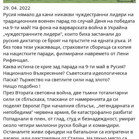
29. 04. 2022
Русия нямало да кани никакви чуждестранни лидери на
традиционния военен парад по случай Деня на победата
на 9-ти май! На фона на варварската война в Украйна
„чуждестранните лидери”, които биха застанали до
руския диктатор се броят на пръстите на едната ръка. И
без това тези ужасяващи, страховити сборища са копия
на нацистките паради, филмирани навремето от Лени
Рифенщал.
Каква истина се крие зад парада на 9-ти май в Русия?
Национално Възкресение? Съветската идеологическа
Пасха? Тържество на светлите сили над злото?
Нищо подобно !
През Втората световна война, две тъмни тоталитарни
сили се сблъскаха, тласкани от намеренията да си
поделят Европа! При началния сблъсък, „легендарната и
непобедима” червена армия, бе катастрофално разбита!
Попаднали в плен, от глад, студ и безнадеждност, умират
около четири милиони руски бойци и командири.
Останалите живи офицери на батальони са изпратени в
лагери, или разстреляни от Сталин. На тяхно място са