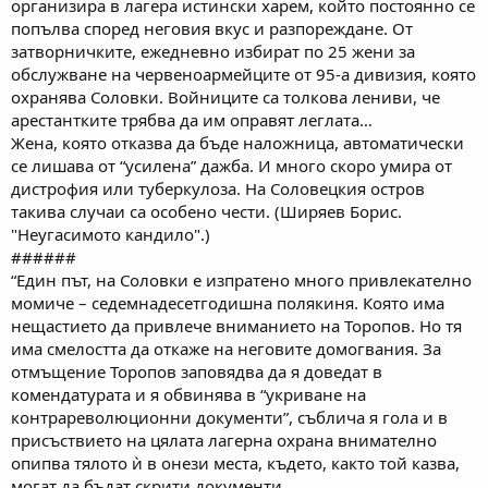
организира в лагера истински харем, който постоянно се
попълва според неговия вкус и разпореждане. От
затворничките, ежедневно избират по 25 жени за
обслужване на червеноармейците от 95-а дивизия, която
охранява Соловки. Войниците са толкова лениви, че
арестантките трябва да им оправят леглата…
Жена, която отказва да бъде наложница, автоматически
се лишава от “усилена” дажба. И много скоро умира от
дистрофия или туберкулоза. На Соловецкия остров
такива случаи са особено чести. (Ширяев Борис.
"Неугасимото кандило".)
######
“Един път, на Соловки е изпратено много привлекателно
момиче – седемнадесетгодишна полякиня. Която има
нещастието да привлече вниманието на Торопов. Но тя
има смелостта да откаже на неговите домогвания. За
отмъщение Торопов заповядва да я доведат в
комендатурата и я обвинява в “укриване на
контрареволюционни документи”, съблича я гола и в
присъствието на цялата лагерна охрана внимателно
опипва тялото ѝ в онези места, където, както той казва,
могат да бъдат скрити документи…