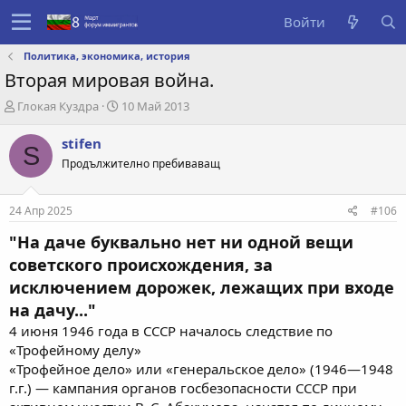
Войти
Политика, экономика, история
Вторая мировая война.
А
Д
Глокая Куздра
10 Май 2013
в
а
т
т
stifen
S
о
а
Продължително пребиваващ
р
с
т
о
е
з
24 Апр 2025
#106
м
д
ы
а
"На даче буквально нет ни одной вещи
н
советского происхождения, за
и
исключением дорожек, лежащих при входе
я
на дачу..."
4 июня 1946 года в СССР началось следствие по
«Трофейному делу»
«Трофейное дело» или «генеральское дело» (1946—1948
г.г.) — кампания органов госбезопасности СССР при