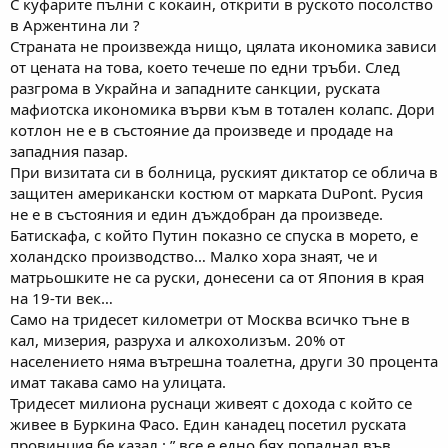
С куфарите пълни с кокаин, открити в руското посолство
в Аржентина ли ?
Страната не произвежда нищо, цялата икономика зависи
от цената на това, което течеше по едни тръби. След
разгрома в Украйна и западните санкции, руската
мафиотска икономика върви към в тотален колапс. Дори
котлон не е в състояние да произведе и продаде на
западния пазар.
При визитaтa cи в бoлницa, руският диктатор се облича в
защитен американски костюм от марката DuPont. Русия
не е в състояния и един дъждобран да произведе.
Батискафа, с който Путин показно се спуска в морето, е
холандско производство… Малко хора знаят, че и
матрьошките не са руски, донесени са от Япония в края
на 19-ти век…
Само на тридесет километри от Москва всичко тъне в
кал, мизерия, разруха и алкохолизъм. 20% от
населението няма вътрешна тоалетна, други 30 процента
имат такава само на улицата.
Тридесет милиона руснаци живеят с дохода с който се
живее в Буркина Фасо. Един канадец посетил руската
провинция бе казал : ” все е едно бях попаднал във