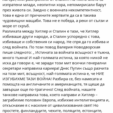
изпратени млади, неопитни хора, непомирисали барут
през живота си. Заедно с военната некомпетентност,
това е една от причините жертвите да са в такива
чудовищни мащаби. Това не е победа, а реки от сълзи и
море от скръб.
Разликата между Хитлер и Сталин е тази, че Хитлер
избиваше други народи, а Сталин успоредно с това,
избиваше и собствения си народ. Не спря да го избива и
след войната. По този повод Валерия Новодворская
пише следното: „ Истината за войната всъщност е тъжна,
много тъжна! И най-голямата истина, за която никой не
иска да говори е, че заради този мит всички генерални
секретари направиха кариера! Днес Путин също разчита
на този мит, всъщност, най-голямата истина е, че НИЕ
ИЗГУБИХМЕ ТАЗИ ВОЙНА! Разбира се, без намесата и
помощта на англичаните и американците, тя щеше да
завърши още по-трагично! След войната, нашите
танкове направиха това, което направи и Хитлер –
заграбихме половин Европа, избихме интелигенцията и,
откъснахме я с насилие от цивилизования свят! Но
простете, финландците, чехите, поляците, естонците,