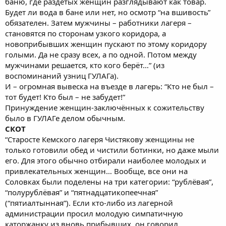
баню, где раздетых женщин разглядывают как товар.
Будет ли вода в бане или нет, но осмотр “на вшивость”
обязателен. Затем мужчины – работники лагеря –
становятся по сторонам узкого коридора, а
новоприбывших женщин пускают по этому коридору
голыми. Да не сразу всех, а по одной. Потом между
мужчинами решается, кто кого берёт…” (из
воспоминаний узниц ГУЛАГа).
И – огромная вывеска на въезде в лагерь: “Кто не был –
тот будет! Кто был – не забудет!”
Принуждение женщин-заключённых к сожительству
было в ГУЛАГе делом обычным.
СКОТ
“Старосте Кемского лагеря Чистякову женщины не
только готовили обед и чистили ботинки, но даже мыли
его. Для этого обычно отбирали наиболее молодых и
привлекательных женщин… Вообще, все они на
Соловках были поделены на три категории: “рублёвая”,
“полурублёвая” и “пятнадцатикопеечная”
(“пятиалтынная”). Если кто-либо из лагерной
администрации просил молодую симпатичную
каторжанку из вновь прибывших, он говорил