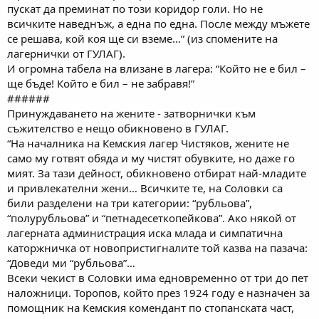
пускат да преминат по този коридор голи. Но не
всичките наведнъж, а една по една. После между мъжете
се решава, кой коя ще си вземе…” (из спомените на
лагернички от ГУЛАГ).
И огромна табела на влизане в лагера: “Който не е бил –
ще бъде! Който е бил – не забравя!”
######
Принуждаването на жените - затворнички към
съжителство е нещо обикновено в ГУЛАГ.
“На началника на Кемския лагер Чистяков, жените не
само му готвят обяда и му чистят обувките, но даже го
мият. За тази дейност, обикновено отбират най-младите
и привлекателни жени… Всичките те, на Соловки са
били разделени на три категории: “рубльова”,
“полурубльова” и “петнадесеткопейкова”. Ако някой от
лагерната администрация иска млада и симпатична
каторжничка от новопристигналите той казва на пазача:
“Доведи ми “рубльова”…
Всеки чекист в Соловки има едновременно от три до пет
наложници. Торопов, който през 1924 году е назначен за
помощник на Кемския комендант по стопанската част,