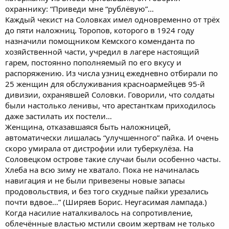
охраннику: “Приведи мне “рублёвую”…
Каждый чекист на Соловках имел одновременно от трёх
до пяти наложниц. Торопов, которого в 1924 году
назначили помощником Кемского коменданта по
хозяйственной части, учредил в лагере настоящий
гарем, постоянно пополняемый по его вкусу и
распоряжению. Из числа узниц ежедневно отбирали по
25 женщин для обслуживания красноармейцев 95-й
дивизии, охранявшей Соловки. Говорили, что солдаты
были настолько ленивы, что арестанткам приходилось
даже застилать их постели…
Женщина, отказавшаяся быть наложницей,
автоматически лишалась “улучшенного” пайка. И очень
скоро умирала от дистрофии или туберкулёза. На
Соловецком острове такие случаи были особенно часты.
Хлеба на всю зиму не хватало. Пока не начиналась
навигация и не были привезены новые запасы
продовольствия, и без того скудные пайки урезались
почти вдвое…” (Ширяев Борис. Неугасимая лампада.)
Когда насилие наталкивалось на сопротивление,
облечённые властью мстили своим жертвам не только