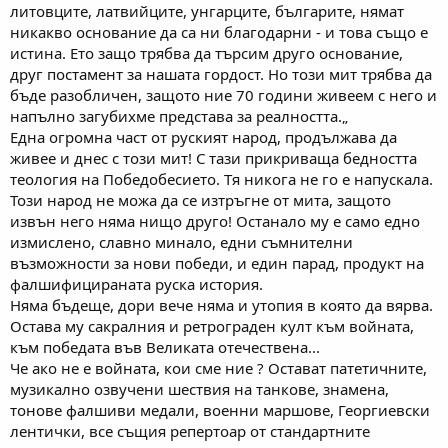
литовците, латвийците, унгарците, българите, нямат
никакво основание да са ни благодарни - и това също е
истина. Ето защо трябва да търсим друго основание,
друг постамент за нашата гордост. Но този мит трябва да
бъде разобличен, защото ние 70 години живеем с него и
напълно загубихме представа за реалността.„
Една огромна част от руският народ, продължава да
живее и днес с този мит! С тази прикриваща бедността
теология на Победобесието. Тя никога не го е напускала.
Този народ не можа да се изтръгне от мита, защото
извън него няма нищо друго! Останало му е само едно
измислено, славно минало, едни съмнителни
възможности за нови победи, и един парад, продукт на
фалшифицираната руска история.
Няма бъдеще, дори вече няма и утопия в която да вярва.
Остава му сакралния и ретрограден култ към войната,
към победата във Великата отечествена...
Че ако не е войната, кои сме ние ? Остават патетичните,
музикално озвучени шествия на танкове, знамена,
тонове фалшиви медали, военни маршове, Георгиевски
лентички, все същия репертоар от стандартните