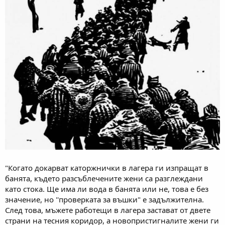
"Когато докарват каторжнички в лагера ги изпращат в
банята, където разсъблечените жени са разглеждани
като стока. Ще има ли вода в банята или не, това е без
значение, но ''проверката за въшки" е задължителна.
След това, мъжете работещи в лагера застават от двете
страни на тесния коридор, а новопристигналите жени ги