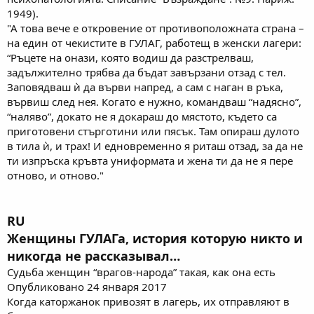
1949).
"А това вече е откровение от противоположната страна –
на един от чекистите в ГУЛАГ, работещ в женски лагери:
“Ръцете на онази, която водиш да разстрелваш,
задължително трябва да бъдат завързани отзад с тел.
Заповядваш ѝ да върви напред, а сам с наган в ръка,
вървиш след нея. Когато е нужно, командваш “надясно”,
“наляво”, докато не я докараш до мястото, където са
приготовени стърготини или пясък. Там опираш дулото
в тила ѝ, и трах! И едновременно я риташ отзад, за да не
ти изпръска кръвта униформата и жена ти да не я пере
отново, и отново."
RU
Женщины ГУЛАГа, история которую никто и
никогда не рассказывал…
Судьба женщин “врагов-народа” такая, как она есть
Опубликовано 24 января 2017
Когда каторжанок привозят в лагерь, их отправляют в