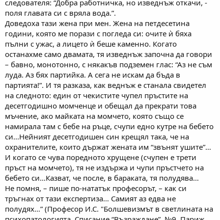
следователя: “Добра работничка, но изведнъж откачи, -
поля главата си с вряла вода.”.
Доведоха тази жена при мен. Жена на петдесетина
години, която ме порази с погледа си: очите ѝ бяха
пълни с ужас, а лицето ѝ беше каменно. Когато
останахме само двамата, тя изведнъж започна да говори
– бавно, монотонно, с някакъв подземен глас: “Аз не съм
луда. Аз бях партийка. А сега не искам да бъда в
партията!”. И тя разказа, как веднъж е станала свидетел
на следното: един от чекистите чупел пръстите на
десетгодишно момченце и обещал да прекрати това
мъчение, ако майката на момчето, която също се
намирала там с бебе на ръце, счупи едно кутре на бебето
си...Нейният десетгодишен син крещял така, че на
охранителите, които държат жената им “звънят ушите”…
И когато се чува поредното хрущене (счупен е трети
пръст на момчето), тя не издържа и чупи пръстчето на
бебето си…Казват, че после, в бараката, тя полудява…
Не помня, – пише по-нататък професорът, – как си
тръгнах от тази експертиза… Самият аз едва не
полудях…” (Професор И.С. "Болшевизмът в светлината на
психопатологията. Списание “Възраждане”. №9. Париж.