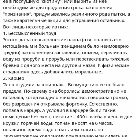
её в послушную “скотину”, или выбить из неё
необходимые для продления срока заключения
“признания”, придумывались различного рода пытки, а
также карательные акции для устрашения остальных.
Вот лишь некоторые из них:
1. Бессмысленный труд
Это когда за невыполнение плана (а выполнить его
истощённым и больным женщинам было неимоверно
трудно) заключённую заставляли, скажем, переливать
воду из проруби в прорубь или перетаскивать тяжёлые
брёвна с одного места на другое и назад. К физическим
страданиям здесь добавлялись моральные…
2. Карцер
“Аню осудили за шпионаж… Возмущению её не было
предела. По-своему она боролась: демонстративно не
вставала, когда входило начальство, говорила громко,
без разрешения открывала форточку. Естественно,
попала в карцер. А условия в карцере были такие:
помещение без окон; питание – 400 г хлеба в день и две
кружки горячей воды; топчан вносят на 6 часов,
остальное время надо стоять или ходить по
двухметровому холодному помещению или сидеть на