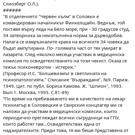
Слиозберг О.Л.).
######
"В отделението "Червен хълм" в Соловки е
командирован началникът Финкелщайн. Веднъж, той
поставя върху леда на Бяло море, при - 30 градусов студ,
34 затворника за неизпълнена норма за дърводобив.
Налага се измръзналите крака на всичките 34 човека да
бъдат ампутирани. По- голямата част от тях умират в
лазарета. След няколко месеца участвах в медицинска
комисия по освидетелстването на този чекист. Оказа се
тежък психоневротик - истерик."
(Професор И.С. "Болшевизмът в светлината на
психопатологията." Списание "Възраждане". №9. Париж.
1949. Цит. по публ. Бориса Камова. Ж. "Шпион", 1993.
Вып.1. Москва, 1993. С.81-89)
“По време на пребиваването ми в качеството на лекар-
психиатър в Соловецкия и Свирския концлагер ми се
наложи да участвам в медицински комисии, които
периодично преглеждат всички сътрудници на ГПУ,
които работят там…Освидетелствах една от
надзирателките. Преди това, тя ми беше представена от