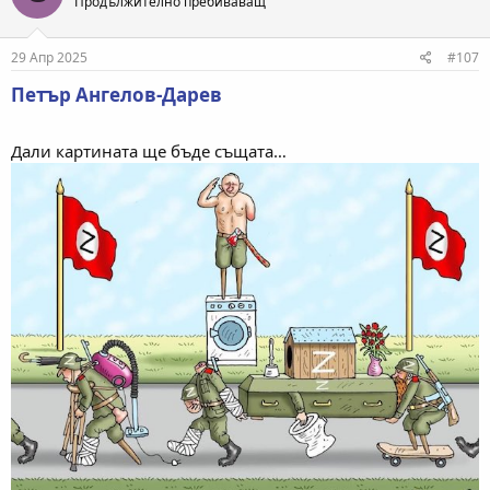
Продължително пребиваващ
и
и
:
29 Апр 2025
#107
Петър Ангелов-Дарев
Дали картината ще бъде същата…