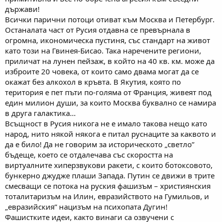
държави!
Всички парични потоци отиват към Москва и Петербург.
Останалата част от Русия отдавна се превърнала в
огромна, икономическа пустиня, със стандарт на живот
като този на Гвинея-Бисао. Така наречените региони,
приличат на лунен пейзаж, в който на 40 кв. км. може да
изброите 20 човека, от които само двама могат да се
окажат без алкохол в кръвта. В Якутия, която по
територия е пет пъти по-голяма от Франция, живеят под
един милион души, за които Москва буквално се намира
в друга галактика…
Всъщност в Русия никога не е имало такова нещо като
народ, нито някой някога е питал руснаците за каквото и
да е било! Да не говорим за историческото „светло”
бъдеще, което се отдалечава със скоростта на
виртуалните хиперзвукови ракети, с които ботоксовото,
бункерно джудже плаши Запада. Путин се движи в трите
смесващи се потока на руския фашизъм – християнския
тоталитаризъм на Илин, евразийството на Гумильов, и
„евразийския” нацизъм на психопата Дугин!
Фашистките идеи, както винаги са озвучени с