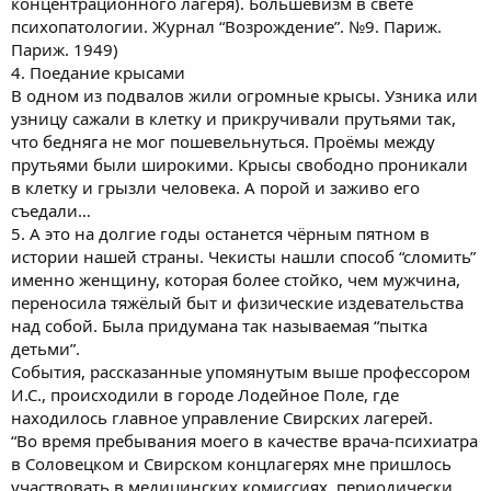
концентрационного лагеря). Большевизм в свете
психопатологии. Журнал “Возрождение”. №9. Париж.
Париж. 1949)
4. Поедание крысами
В одном из подвалов жили огромные крысы. Узника или
узницу сажали в клетку и прикручивали прутьями так,
что бедняга не мог пошевельнуться. Проёмы между
прутьями были широкими. Крысы свободно проникали
в клетку и грызли человека. А порой и заживо его
съедали…
5. А это на долгие годы останется чёрным пятном в
истории нашей страны. Чекисты нашли способ “сломить”
именно женщину, которая более стойко, чем мужчина,
переносила тяжёлый быт и физические издевательства
над собой. Была придумана так называемая “пытка
детьми”.
События, рассказанные упомянутым выше профессором
И.С., происходили в городе Лодейное Поле, где
находилось главное управление Свирских лагерей.
“Во время пребывания моего в качестве врача-психиатра
в Соловецком и Свирском концлагерях мне пришлось
участвовать в медицинских комиссиях, периодически