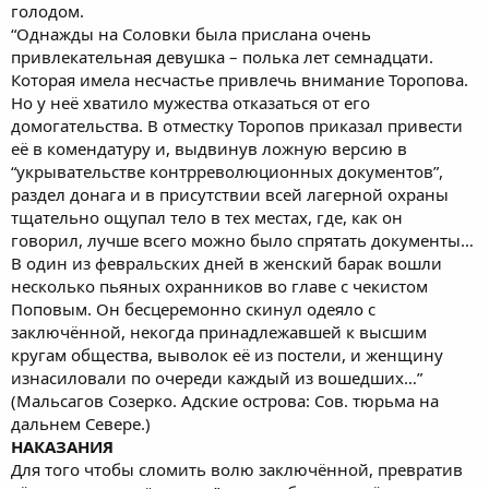
голодом.
“Однажды на Соловки была прислана очень
привлекательная девушка – полька лет семнадцати.
Которая имела несчастье привлечь внимание Торопова.
Но у неё хватило мужества отказаться от его
домогательства. В отместку Торопов приказал привести
её в комендатуру и, выдвинув ложную версию в
“укрывательстве контрреволюционных документов”,
раздел донага и в присутствии всей лагерной охраны
тщательно ощупал тело в тех местах, где, как он
говорил, лучше всего можно было спрятать документы…
В один из февральских дней в женский барак вошли
несколько пьяных охранников во главе с чекистом
Поповым. Он бесцеремонно скинул одеяло с
заключённой, некогда принадлежавшей к высшим
кругам общества, выволок её из постели, и женщину
изнасиловали по очереди каждый из вошедших…”
(Мальсагов Созерко. Адские острова: Сов. тюрьма на
дальнем Севере.)
НАКАЗАНИЯ
Для того чтобы сломить волю заключённой, превратив