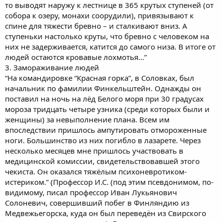
то выводят наружу к лестнице в 365 крутых ступеней (от
собора к озеру, монахи соорудили), привязывают к
спине для тяжести бревно – и сталкивают вниз. А
ступеньки настолько круты, что бревно с человеком на
них не задерживается, катится до самого низа. В итоге от
людей остаются кровавые лохмотья…”
3. Замораживание людей
“На командировке “Красная горка”, в Соловках, был
начальник по фамилии Финкельштейн. Однажды он
поставил на ночь на лёд Белого моря при 30 градусах
мороза тридцать четыре узника (среди которых были и
женщины) за невыполнение плана. Всем им
впоследствии пришлось ампутировать отмороженные
ноги. Большинство из них погибло в лазарете. Через
несколько месяцев мне пришлось участвовать в
медицинской комиссии, свидетельствовавшей этого
чекиста. Он оказался тяжёлым психоневротиком-
истериком.” (Профессор И.С. (под этим псевдонимом, по-
видимому, писал профессор Иван Лукьянович
Солоневич, совершивший побег в Финляндию из
Медвежьегорска, куда он был переведён из Свирского