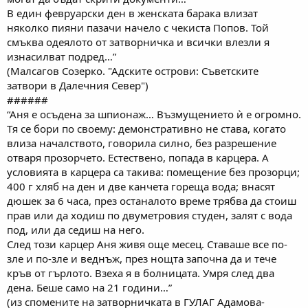
В един февруарски ден в женската барака влизат
няколко пияни пазачи начело с чекиста Попов. Той
смъква одеялото от затворничка и всички влезли я
изнасилват подред…”
(Малсагов Созерко. "Адските острови: Съветските
затвори в Далечния Север")
######
“Аня е осъдена за шпионаж… Възмущението ѝ е огромно.
Тя се бори по своему: демонстративно не става, когато
влиза началството, говорила силно, без разрешение
отваря прозорчето. Естествено, попада в карцера. А
условията в карцера са такива: помещение без прозорци;
400 г хляб на ден и две канчета гореща вода; внасят
дюшек за 6 часа, през останалото време трябва да стоиш
прав или да ходиш по двуметровия студен, залят с вода
под, или да седиш на него.
След този карцер Аня живя още месец. Ставаше все по-
зле и по-зле и веднъж, през нощта започна да и тече
кръв от гърлото. Взеха я в болницата. Умря след два
дена. Беше само на 21 години…”
(из спомените на затворничката в ГУЛАГ Адамова-