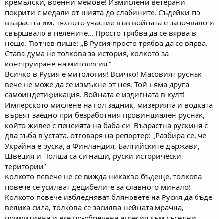
кремълски, военни мемове! Измислени ветерани
покрити с медали от шията до слабините. Съдейки по
възрастта им, тяхното участие във войната е започвало и
свършвало в пелените… Просто трябва да се вярва в
нещо. Тютчев пише: „В Русия просто трябва да се вярва.
Става дума не толкова за история, колкото за
конструиране на митология.”
Всичко в Русия е митология! Всичко! Масовият руснак
вече не може да се измъкне от нея. Той няма друга
самоиндетификация. Войната е издигната в култ!
Имперското мислене на гол задник, мизерията и водката
вървят заедно при безработния провинциален руснак,
който живее с пенсията на баба си. Възрастна рускиня с
два зъба в устата, отговаря на репортер: „Разбира се, че
Украйна е руска, а Финландия, Балтийските държави,
Швеция и Полша са си наши, руски исторически
територии”
Колкото повече не се вижда никакво бъдеще, толкова
повече се усилват децибелите за славното минало!
Колкото повече избледняват бляновете на Русия да бъде
велика сила, толкова се засилва нейната мрачна,
примитивна и все по-обречена агресия към съседни