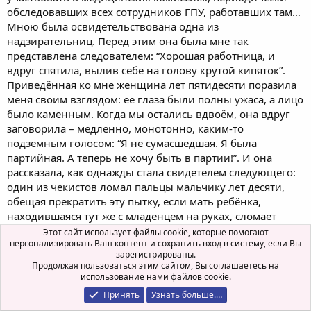
обследовавших всех сотрудников ГПУ, работавших там…
Мною была освидетельствована одна из
надзирательниц. Перед этим она была мне так
представлена следователем: “Хорошая работница, и
вдруг спятила, вылив себе на голову крутой кипяток”.
Приведённая ко мне женщина лет пятидесяти поразила
меня своим взглядом: её глаза были полны ужаса, а лицо
было каменным. Когда мы остались вдвоём, она вдруг
заговорила – медленно, монотонно, каким-то
подземным голосом: “Я не сумасшедшая. Я была
партийная. А теперь не хочу быть в партии!”. И она
рассказала, как однажды стала свидетелем следующего:
один из чекистов ломал пальцы мальчику лет десяти,
обещая прекратить эту пытку, если мать ребёнка,
находившаяся тут же с младенцем на руках, сломает
только один мизинчик своему крошке… Её десятилетний
Этот сайт использует файлы cookie, которые помогают
персонализировать Ваш контент и сохранить вход в систему, если Вы
сын кричал так, что у охранников, державших женщину,
зарегистрированы.
“звенело в ушах”… И когда послышался очередной хруст
Продолжая пользоваться этим сайтом, Вы соглашаетесь на
(был сломан уже третий палец), она не выдержала и
использование нами файлов cookie.
сломала пальчик своему младенцу… Говорили, что после,
Принять
Узнать больше.…
в бараке, она сошла с ума…