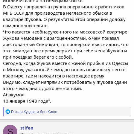
исключительно на немецком языке.
В Одессу направлена группа оперативных работников
МГБ СССР для производства негласного обыска в
квартире Жукова. О результатах этой операции доложу
вам дополнительно.
Что касается необнаруженного на московской квартире
Жукова чемодана с драгоценностями, о чем показал
арестованный Семочкин, то проверкой выяснилось, что
этот чемодан все время держит при себе жена Жукова и
при поездках берет его с собой.
Сегодня, когда Жуков вместе с женой прибыл из Одессы
в Москву, указанный чемодан вновь появился у него в
квартире, где и находится в настоящее время.
Видимо, следует напрямик потребовать у Жукова сдачи
этого чемодана с драгоценностями.
Абакумов.
10 января 1948 года".
Р
Глокая Куздра
и
Дон Кихот
е
а
к
stifen
S
ц