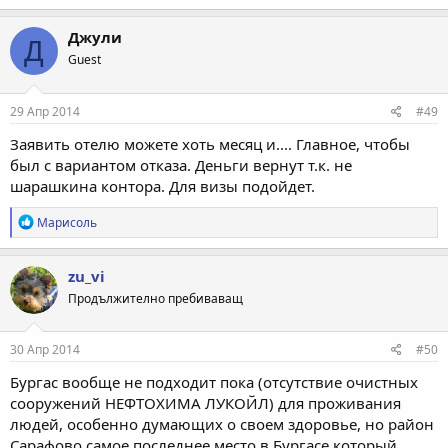
а
к
Джули
Д
ц
Guest
и
и
:
29 Апр 2014
#49
Заявить отелю можете хоть месяц и.... Главное, чтобы
был с вариантом отказа. Деньги вернут т.к. не
шарашкина контора. Для визы подойдет.
Р
Марисоль
е
а
к
zu_vi
ц
Продължително пребиваващ
и
и
:
30 Апр 2014
#50
Бургас вообще не подходит пока (отсутствие очистных
сооружений НЕФТОХИМА ЛУКОЙЛ) для проживания
людей, особенно думающих о своем здоровье, но район
Сарафово самое последнее место в Бургасе который