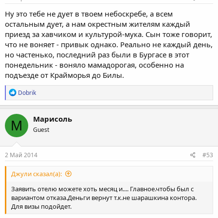
Ну это тебе не дует в твоем небоскребе, а всем
остальным дует, а нам окрестным жителям каждый
приезд за хавчиком и культурой-мука. Сын тоже говорит,
что не воняет - привык однако. Реально не каждый день,
но частенько, последний раз были в Бургасе в этот
понедельник - воняло мамадорогая, особенно на
подъезде от Крайморья до Билы.
Р
Dobrik
е
а
к
Марисоль
М
ц
Guest
и
и
:
2 Май 2014
#53
Джули сказал(а):
Заявить отелю можете хоть месяц и.... Главное.чтобы был с
вариантом отказа.Деньги вернут т.к.не шарашкина контора.
Для визы подойдет.