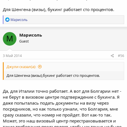
Для Шенгена (визы), букинг работает сто процентов.
Р
Марисоль
е
а
к
Марисоль
М
ц
Guest
и
и
:
3 Май 2014
#56
Джули сказал(а):
Для Шенгена (визы),букинг работает сто процентов.
Да, для Италии точно работает. А вот для Болгарии нет -
не берут в визовом центре подтверждение с букинга. Я
даже попыталась подать документы на визу через
посредников, но как только узнали, что Болгария, мне
сразу сказали, что номер не пройдет. Вот как-то так.
Может, это наш визовый центр перестраховывается и
такие требования предъявляет, чтобы уж точно не было