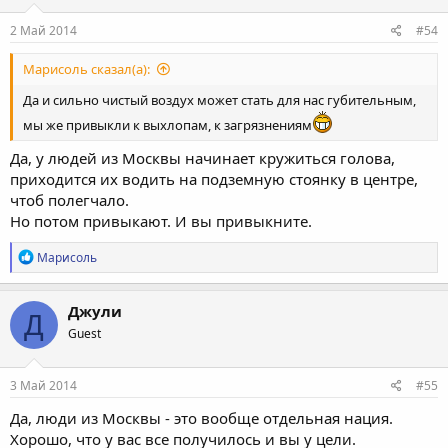
2 Май 2014
#54
Марисоль сказал(а):
Да и сильно чистый воздух может стать для нас губительным,
мы же привыкли к выхлопам, к загрязнениям
Да, у людей из Москвы начинает кружиться голова,
приходится их водить на подземную стоянку в центре,
чтоб полегчало.
Но потом привыкают. И вы привыкните.
Р
Марисоль
е
а
к
Джули
Д
ц
Guest
и
и
:
3 Май 2014
#55
Да, люди из Москвы - это вообще отдельная нация.
Хорошо, что у вас все получилось и вы у цели.