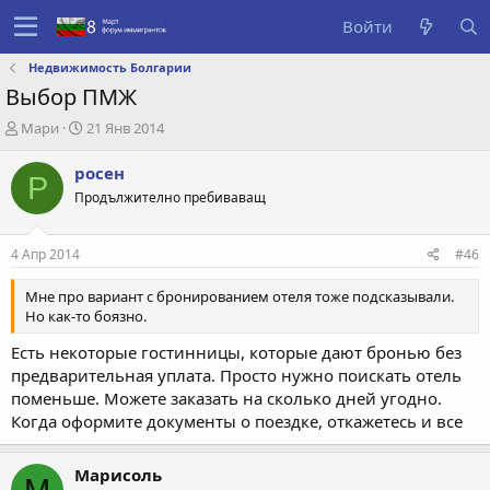
Войти
Недвижимость Болгарии
Выбор ПМЖ
А
Д
Мари
21 Янв 2014
в
а
т
т
росен
Р
о
а
Продължително пребиваващ
р
с
т
о
е
з
4 Апр 2014
#46
м
д
ы
а
Мне про вариант с бронированием отеля тоже подсказывали.
н
Но как-то боязно.
и
я
Есть некоторые гостинницы, которые дают бронью без
предварительная уплата. Просто нужно поискать отель
поменьше. Можете заказать на сколько дней угодно.
Когда оформите документы о поездке, откажетесь и все
Марисоль
М