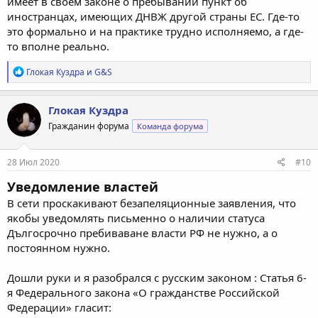
имеет в своем законе о пребывании пункт об
иностранцах, имеющих ДНВЖ другой страны ЕС. Где-то
это формально и на практике трудно исполняемо, а где-
то вполне реально.
Р
Глокая Куздра
и
G&S
е
а
к
Глокая Куздра
ц
Гражданин форума
Команда форума
и
и
:
28 Июл 2020
#10
Уведомление властей
В сети проскакивают безапеляционные заявления, что
якобы уведомлять письменно о наличии статуса
Дългосрочно пребиваване власти РФ не нужно, а о
постоянном нужно.
Дошли руки и я разобрался с русским законом : Статья 6-
я Федерального закона «О гражданстве Российской
Федерации» гласит: