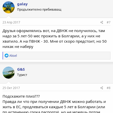
galay
Продължително пребиваващ
23 Апр 2017
#7
Друзья оформлялись вот, на ДВНЖ не получилось, там
надо за 5 лет-50 мес прожить в Болгарии, а у них не
хватило. А на ПВНЖ - 30. Мне от скоро предстоит, но 50
никак не наберу
Р
Aksel
е
а
к
G&S
ц
Турист
и
и
:
25 Окт 2017
#8
Подскажите плиз???
Правда ли что при получении ДВНЖ можно работать и
жить в ЕС, продлеваться каждые 5 лет в Болгарии (или
по истечению срока паспорта), но не можешь потом