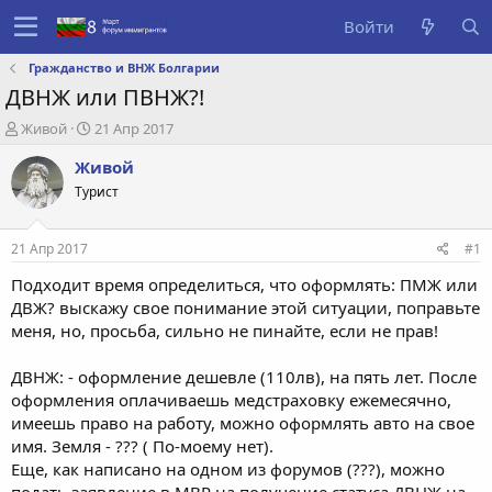
Войти
Гражданство и ВНЖ Болгарии
ДВНЖ или ПВНЖ?!
А
Д
Живой
21 Апр 2017
в
а
Живой
т
т
о
а
Турист
р
с
т
о
е
з
21 Апр 2017
#1
м
д
Подходит время определиться, что оформлять: ПМЖ или
ы
а
н
ДВЖ? выскажу свое понимание этой ситуации, поправьте
и
меня, но, просьба, сильно не пинайте, если не прав!
я
ДВНЖ: - оформление дешевле (110лв), на пять лет. После
оформления оплачиваешь медстраховку ежемесячно,
имеешь право на работу, можно оформлять авто на свое
имя. Земля - ??? ( По-моему нет).
Еще, как написано на одном из форумов (???), можно
подать заявление в МВР на получение статуса ДВНЖ на