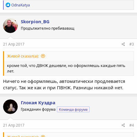
Р
OdnaKatya
е
а
к
Skorpion_BG
ц
Продължително пребиваващ
и
и
:
21 Апр 2017
#3
Живой сказал(а):
кроме той, что ДВНЖ дешевле, но оформляешь каждые пять
лет.
Ничего не оформляешь, автоматически продлевается
статус. Так же как и при ПВНЖ. Разницы никакой нет.
Глокая Куздра
Гражданин форума
Команда форума
21 Апр 2017
#4
Живой сказал(а):