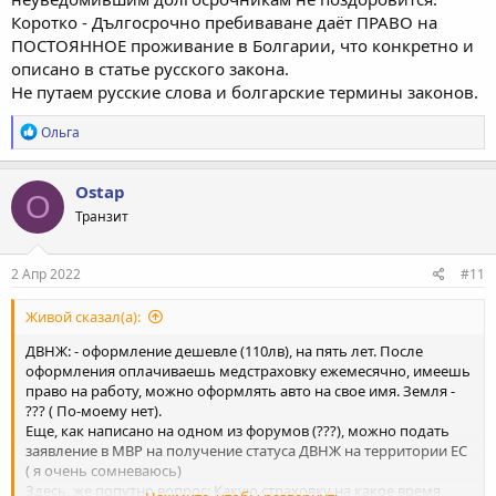
Коротко - Дългосрочно пребиваване даёт ПРАВО на
ПОСТОЯННОЕ проживание в Болгарии, что конкретно и
описано в статье русского закона.
Не путаем русские слова и болгарские термины законов.
Р
Ольга
е
а
к
Ostap
O
ц
Транзит
и
и
:
2 Апр 2022
#11
Живой сказал(а):
ДВНЖ: - оформление дешевле (110лв), на пять лет. После
оформления оплачиваешь медстраховку ежемесячно, имеешь
право на работу, можно оформлять авто на свое имя. Земля -
??? ( По-моему нет).
Еще, как написано на одном из форумов (???), можно подать
заявление в МВР на получение статуса ДВНЖ на территории ЕС
( я очень сомневаюсь)
Здесь, же попутно вопрос: Какую страховку на какое время