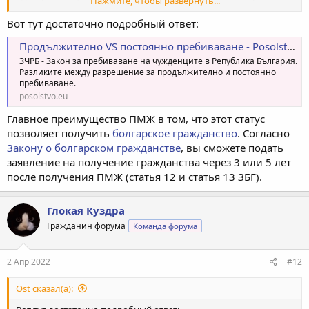
Нажмите, чтобы развернуть...
требуют при подаче на ДВНЖ, и какое финансовое
обеспечение?
Вот тут достаточно подробный ответ:
Продължително VS постоянно пребиваване - Posolstvo.eu
ПВНЖ: - оформление 1000 лв. Решение о поаве ПВНЖ -
пожизненно. Карта выдается на пять лет. После оформления
ЗЧРБ - Закон за пребиваване на чужденците в Република България.
также обязан платить ежемесячную страховку, те же права по
Разликите между разрешение за продължително и постоянно
официальному устройству на работу, оформлению авто.
пребиваване.
posolstvo.eu
В итоге, особой разницы не вижу, кроме той, что ДВНЖ
Главное преимущество ПМЖ в том, что этот статус
дешевле, но оформляешь каждые пять лет. Поправьте!
позволяет получить
болгарское гражданство
. Согласно
Закону о болгарском гражданстве
, вы сможете подать
заявление на получение гражданства через 3 или 5 лет
после получения ПМЖ (статья 12 и статья 13 ЗБГ).
Глокая Куздра
Гражданин форума
Команда форума
2 Апр 2022
#12
Ost сказал(а):