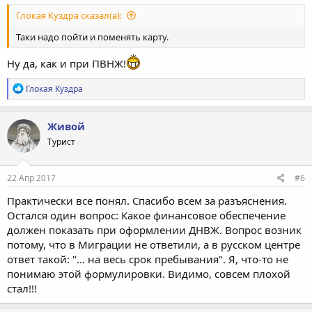
Глокая Куздра сказал(а):
Таки надо пойти и поменять карту.
Ну да, как и при ПВНЖ!
Р
Глокая Куздра
е
а
к
Живой
ц
Турист
и
и
:
22 Апр 2017
#6
Практически все понял. Спасибо всем за разъяснения.
Остался один вопрос: Какое финансовое обеспечение
должен показать при оформлении ДНВЖ. Вопрос возник
потому, что в Миграции не ответили, а в русском центре
ответ такой: "... на весь срок пребывания". Я, что-то не
понимаю этой формулировки. Видимо, совсем плохой
стал!!!