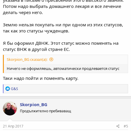
указана в письме о присвоении этого высокого звания.
Потом надо выбрать домашнего лекаря и все лечение
делать через него.
Землю нельзя покупать ни при одном из этих статусов,
так как это статусы чужденцев.
Я бы оформил ДВНЖ. Этот статус можно поменять на
статус ВНЖ в другой стране ЕС.
Skorpion_BG сказал(а):
Ничего не оформляешь, автоматически продлевается статус
Таки надо пойти и поменять карту.
Р
G&S
е
а
к
Skorpion_BG
ц
Продължително пребиваващ
и
и
:
21 Апр 2017
#5