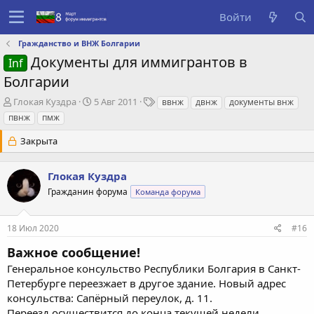
Войти
Гражданство и ВНЖ Болгарии
Документы для иммигрантов в
Inf
Болгарии
А
Д
Т
Глокая Куздра
5 Авг 2011
ввнж
двнж
документы внж
в
а
е
пвнж
пмж
т
т
г
о
а
и
Закрыта
р
с
т
о
Глокая Куздра
е
з
м
д
Гражданин форума
Команда форума
ы
а
н
и
18 Июл 2020
#16
я
Важное сообщение!
Генеральное консульство Республики Болгария в Санкт-
Петербурге переезжает в другое здание. Новый адрес
консульства: Сапёрный переулок, д. 11.
Переезд осуществится до конца текущей недели.