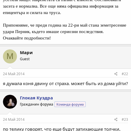
засега е нормална. Все още няма официална информация за
епицентъра и силата на труса.
Припомняме, че преди година на 22-ри май стана земетресение
удари Перник, където имаше сериозни последствия.
Очаквайте подробности!
Мари
М
Guest
24 Май 2014
#22
я думала коня двину от страха. может быть из дома уйти?
Глокая Куздра
Гражданин форума
Команда форума
24 Май 2014
#23
по телику говорят, что еще будут затихающие толчки,