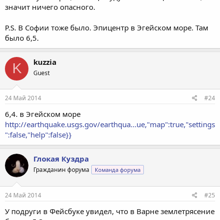
значит ничего опасного.
P.S. В Софии тоже было. Эпицентр в Эгейском море. Там
было 6,5.
kuzzia
K
Guest
24 Май 2014
#24
6,4. в Эгейском море
http://earthquake.usgs.gov/earthqua...ue,"map":true,"settings
":false,"help":false}}
Глокая Куздра
Гражданин форума
Команда форума
24 Май 2014
#25
У подруги в Фейсбуке увидел, что в Варне землетрясение