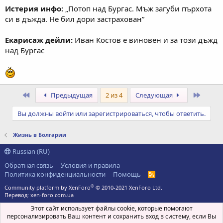
Истерия инфо:
„Потоп над Бургас. Мъж загуби пърхота
си в дъжда. Не бил дори застрахован”
Екарисаж дейли:
Иван Костов е виновен и за този дъжд
над Бургас
Первый
После
Предыдущая
2 из 4
Следующая
Вы должны войти или зарегистрироваться, чтобы ответить.
Жизнь в Болгарии
Russian (RU)
Обратная связь
Условия и правила
Политика конфиденциальности
Помощь
R
S
®
Community platform by XenForo
© 2010-2021 XenForo Ltd.
S
Перевод:
xen-foro.com.ua
Этот сайт использует файлы cookie, которые помогают
персонализировать Ваш контент и сохранить вход в систему, если Вы