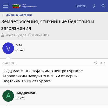
Войти
Жизнь в Болгарии
Землетрясения, стихийные бедствия и
загрязнения
А
Д
Глокая Куздра
8 Июн 2012
в
а
т
т
ver
V
о
а
Guest
р
с
т
о
е
з
2 Окт 2013
#16
м
д
ы
а
вы думаете, что Нефтохим в центре Бургаса?
н
Агрополихим находится в 30 км от Варны
и
Нефтохим 15 км от Бургаса
я
Андрей58
А
Guest