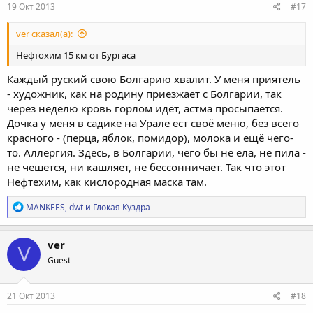
19 Окт 2013
#17
ver сказал(а):
Нефтохим 15 км от Бургаса
Каждый руский свою Болгарию хвалит. У меня приятель
- художник, как на родину приезжает с Болгарии, так
через неделю кровь горлом идёт, астма просыпается.
Дочка у меня в садике на Урале ест своё меню, без всего
красного - (перца, яблок, помидор), молока и ещё чего-
то. Аллергия. Здесь, в Болгарии, чего бы не ела, не пила -
не чешется, ни кашляет, не бессонничает. Так что этот
Нефтехим, как кислородная маска там.
Р
MANKEES
,
dwt
и
Глокая Куздра
е
а
к
ver
V
ц
Guest
и
и
:
21 Окт 2013
#18