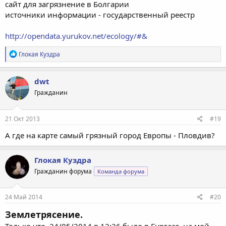
сайт для загрязнение в Болгарии
источники информации - государственный реестр
http://opendata.yurukov.net/ecology/#&
Р
Глокая Куздра
е
а
к
dwt
ц
Гражданин
и
и
:
21 Окт 2013
#19
А где на карте самый грязный город Европы - Пловдив?
Глокая Куздра
Гражданин форума
Команда форума
24 Май 2014
#20
Землетрясение.