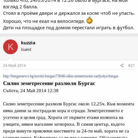
Только что, 24/05/2014 в 12:26 было в Бургасе, на мой
взгляд 2 балла.
Стоял в проёме двери и держался за косяк чтоб не упасть.
Хорошо, что не ехал на велосипеде.
Дети на площадке под домом перестали играть в футбол.
kuzzia
K
Guest
24 Май 2014
#21
http://burgasnews.bg/novini-burgas/73046-silno-zemetresenie-razlyulya-burgas
Силно земетресение разлюля Бургас
Събота, 24 Май 2014 12:38
Силно земетресение разлюля Бургас около 12,25ч. Към момента
няма данни за пострадали хора и сгради. Земетресението е
усетено в целия град. Хората от първите етажи излязоха на
улиците, някои магазини затвориха. В самия център, където
преди минути приключи шествието за 24-ти май, хората не са
усетили нищо. Кафенетата са пълни с клиенти. Обстановката