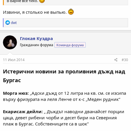
В Варне все тихо.
Извини, я столько не выпью.
Р
dwt
е
а
к
Глокая Куздра
ц
Гражданин форума
Команда форума
и
и
:
11 Июл 2014
#30
Истерични новини за проливния дъжд над
Бургас
Морга нюз:
„Адски дъжд от 12 литра на кв. см. се изсипа
върху фризурата на леля Ленче от к-с „Меден рудник”
Екарисаж дейли:
„ Дъждът наводни дванайсет порции
цаца, девет рибени чорби и десет бири на Северния
плаж в Бургас. Собствениците са в шок”