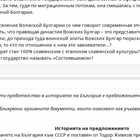
. За тем, судя по миграционным потокам, она смешалась с 
ной Болгарии.
аселение Волжской Булгарии (о чем говорит современная этн
ть, что правящая династия Вожских Булгар – это представ
ии, до прихода туда воинской элиты Вожских Булгар тюркск
, то кто по отношении к ним эти завоеватели…?
ерат стал 100% славянским с эталоном славянской культуры?
е государство называть «Состоявшимся»?
ото предателство в историята на България е предложение
ликувани архивните документи, които показват как ръково
Историята на предложението
ането на България към СССР е поставен от Тодор Живков пре