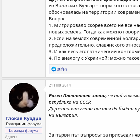
из Волжских Булгар – тюркского этноса
обосновалась на территории современ
Вопрос:
1. Мигрировало скорее всего не все н
новых земель. Тогда как можно говори
2. Если на землях современной Болгар
предположительно, славянского этноса
3. И как весь этот этнический конглом
4. По аналогу с Украиной: можно тако
Р
stifen
е
а
к
21 Ноя 2014
ц
и
Росен Плевнелиев заяви,
че най-голям
и
република на СССР.
:
Държавният глава настоя да бъдат пуб
на България.
Глокая Куздра
Гражданин форума
Команда форума
За първи път въпросът за присъединяв
Адрес