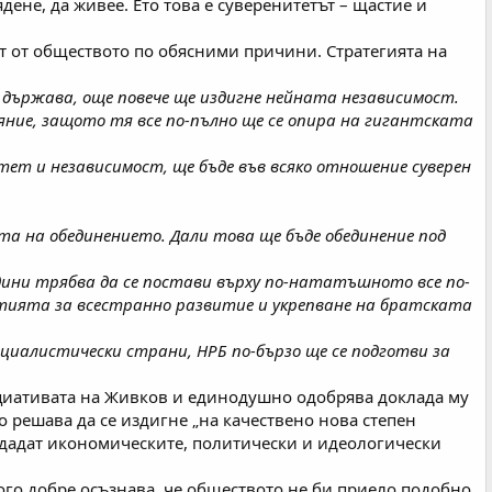
дене, да живее. Ето това е суверенитетът – щастие и
ит от обществото по обясними причини. Стратегията на
 държава, още повече ще издигне нейната независимост.
яние, защото тя все по-пълно ще се опира на гигантската
итет и независимост, ще бъде във всяко отношение суверен
а на обединението. Дали това ще бъде обединение под
ини трябва да се постави върху по-нататъшното все по-
иятията за всестранно развитие и укрепване на братската
оциалистически страни, НРБ по-бързо ще се подготви за
циативата на Живков и единодушно одобрява доклада му
о решава да се издигне „на качествено нова степен
ъздадат икономическите, политически и идеологически
ного добре осъзнава, че обществото не би приело подобно