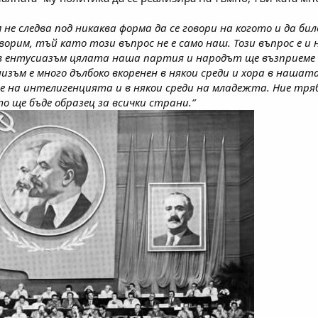
не следва под никаква форма да се говори на когото и да било
ворим, тъй като този въпрос не е само наш. Този въпрос е и 
ъв ентусиазъм цялата наша партия и народът ще възприеме т
изъм е много дълбоко вкоренен в някои среди и хора в нашат
е на интелигенцията и в някои среди на младежта. Ние тряб
то ще бъде образец за всички страни.”