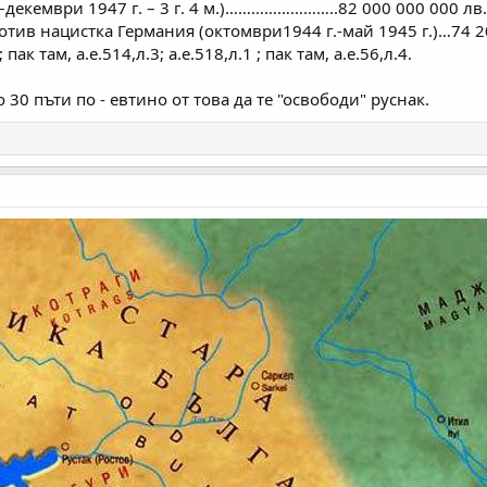
 –декември 1947 г. – 3 г. 4 м.)……………………..82 000 000 000 лв.
тив нацистка Германия (октомври1944 г.-май 1945 г.)…74 2
пак там, а.е.514,л.3; а.е.518,л.1 ; пак там, а.е.56,л.4.
 30 пъти по - евтино от това да те "освободи" руснак.