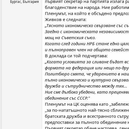
първият секретар на партията излага ра
Бургас, България
благоденствие на народа. Ние работим 
Пленумът, на който е обсъдено предло
Живков е следната:
„Тясното икономическо свързване със 
Заедно с икономическата независимост
мощ на Съветския съюз.
Когато след години НРБ стане едно цял
и пълноправен член на общото семейст
В доклада си той подчертава:
„Когато условията за сливане бъдат в
формата на федерация или нещо по-друг
Политбюро смята, че ударението в наш
пълно икономическо и културно свързв
дружба и сътрудничество между тях...
Ние сме дълбоко убедени, като преценя
обединение със СССР.”
Пленумът на ЦК оценява като „забеле
„за по-нататъшното най-тясно сближени
братската дружба и всестранното сътр
предпоставки за пълното обединение н
Първият секретар обаче настоява „ген