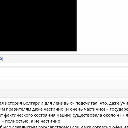
й)
ая история Болгарии для ленивых» подсчитал, что, даже у
м правителям даже частично (и очень частично) – государс
т фактического состояния нации) существовала около 417 л
 – полностью, а не частично.
о было славянским государством? Если даже согласно офици