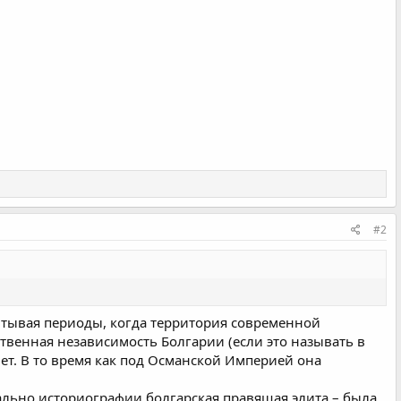
#2
читывая периоды, когда территория современной
твенная независимость Болгарии (если это называть в
ет. В то время как под Османской Империей она
ально историографии болгарская правящая элита – была