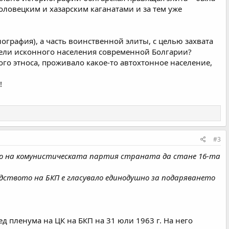
половецким и хазарским каганатами и за тем уже
ография), а часть воинственной элиты, с целью захвата
ители исконного населения современной Болгарии?
ого этноса, проживало какое-то автохтонное население,
!
#3
то на комунистическата партия страната да стане 16-та
дството на БКП е гласувало единодушно за подаряването
д пленума на ЦК на БКП на 31 юли 1963 г. На него