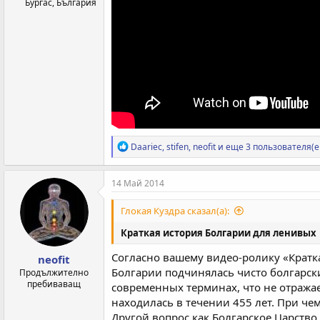
Бургас, България
Р
Daariec
,
stifen
,
neofit
и еще 3 пользователя(е
е
а
к
14 Май 2014
ц
и
Глокая Куздра сказал(а):
и
:
Краткая история Болгарии для ленивых
Согласно вашему видео-ролику «Кратк
neofit
Болгарии подчинялась чисто болгарски
Продължително
пребиваващ
современных терминах, что не отражае
находилась в течении 455 лет. При чем
Другой вопрос как Болгарское Царств