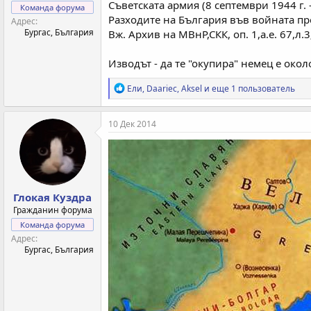
Съветската армия (8 септември 1944 г.
Команда форума
Разходите на България във войната про
Адрес
Бургас, България
Вж. Архив на МВнР,СКК, оп. 1,а.е. 67,л.3; 
Изводът - да те "окупира" немец е около
Р
Ели
,
Daariec
,
Aksel
и еще 1 пользователь
е
а
к
10 Дек 2014
ц
и
и
:
Глокая Куздра
Гражданин форума
Команда форума
Адрес
Бургас, България