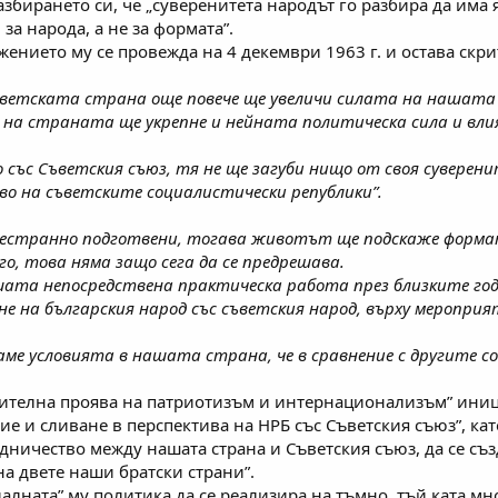
збирането си, че „суверенитета народът го разбира да има я
за народа, а не за формата”.
жението му се провежда на 4 декември 1963 г. и остава скр
съветската страна още повече ще увеличи силата на нашата
 на страната ще укрепне и нейната политическа сила и вли
о със Съветския съюз, тя не ще загуби нищо от своя суверен
во на съветските социалистически републики”.
сестранно подготвени, тогава животът ще подскаже формат
о, това няма защо сега да се предрешава.
ата непосредствена практическа работа през близките год
ане на българския народ със съветския народ, върху меропр
ваме условията в нашата страна, че в сравнение с другите с
жителна проява на патриотизъм и интернационализъм” ини
е и сливане в перспектива на НРБ със Съветския съюз”, кат
удничество между нашата страна и Съветския съюз, да се с
а двете наши братски страни”.
иалната” му политика да се реализира на тъмно, тъй ката м