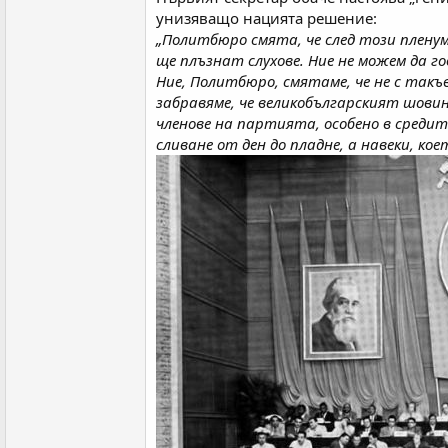
унизяващо нацията решение:
„Политбюро смята, че след този пленум 
ще плъзнат слухове. Ние не можем да го
Ние, Политбюро, смятаме, че не с так
забравяме, че великобългарският шовин
членове на партията, особено в средит
сливане от ден до пладне, а навеки, кое