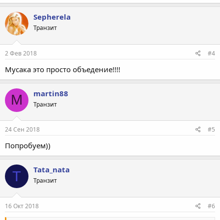
Sepherela
Транзит
2 Фев 2018
#4
Мусака это просто объедение!!!!
martin88
M
Транзит
24 Сен 2018
#5
Попробуем))
Tata_nata
T
Транзит
16 Окт 2018
#6