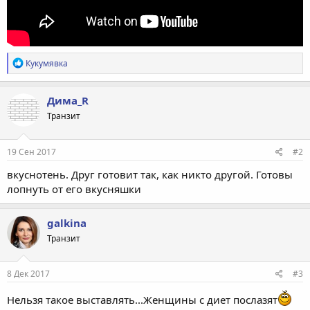
Р
Кукумявка
е
а
к
Дима_R
ц
Транзит
и
и
:
19 Сен 2017
#2
вкуснотень. Друг готовит так, как никто другой. Готовы
лопнуть от его вкусняшки
galkina
Транзит
8 Дек 2017
#3
Нельзя такое выставлять...Женщины с диет послазят