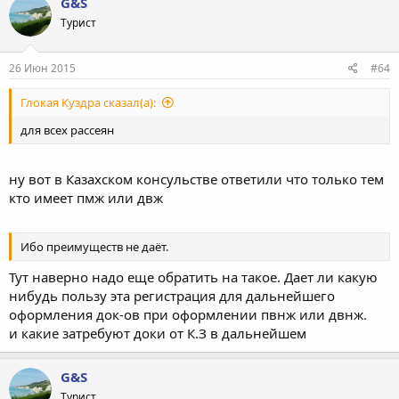
G&S
Турист
26 Июн 2015
#64
Глокая Куздра сказал(а):
для всех рассеян
ну вот в Казахском консульстве ответили что только тем
кто имеет пмж или двж
Ибо преимуществ не даёт.
Тут наверно надо еще обратить на такое. Дает ли какую
нибудь пользу эта регистрация для дальнейшего
оформления док-ов при оформлении пвнж или двнж.
и какие затребуют доки от К.З в дальнейшем
G&S
Турист