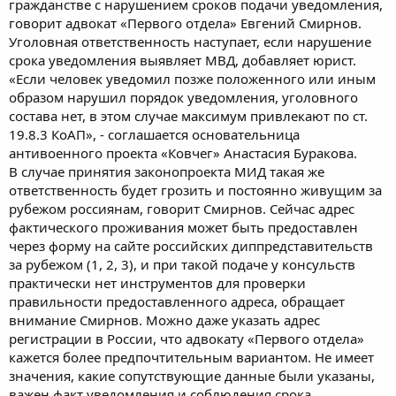
гражданстве с нарушением сроков подачи уведомления,
говорит адвокат «Первого отдела» Евгений Смирнов.
Уголовная ответственность наступает, если нарушение
срока уведомления выявляет МВД, добавляет юрист.
«Если человек уведомил позже положенного или иным
образом нарушил порядок уведомления, уголовного
состава нет, в этом случае максимум привлекают по ст.
19.8.3 КоАП», - соглашается основательница
антивоенного проекта «Ковчег» Анастасия Буракова.
В случае принятия законопроекта МИД такая же
ответственность будет грозить и постоянно живущим за
рубежом россиянам, говорит Смирнов. Сейчас адрес
фактического проживания может быть предоставлен
через форму на сайте российских диппредставительств
за рубежом (1, 2, 3), и при такой подаче у консульств
практически нет инструментов для проверки
правильности предоставленного адреса, обращает
внимание Смирнов. Можно даже указать адрес
регистрации в России, что адвокату «Первого отдела»
кажется более предпочтительным вариантом. Не имеет
значения, какие сопутствующие данные были указаны,
важен факт уведомления и соблюдения срока,