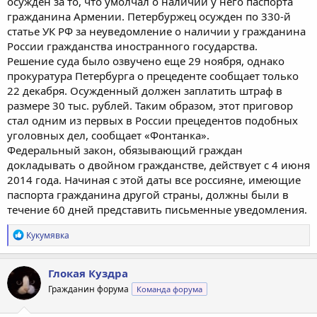
осужден за то, что умолчал о наличии у него паспорта
гражданина Армении. Петербуржец осужден по 330-й
статье УК РФ за неуведомление о наличии у гражданина
России гражданства иностранного государства.
Решение суда было озвучено еще 29 ноября, однако
прокуратура Петербурга о прецеденте сообщает только
22 декабря. Осужденный должен заплатить штраф в
размере 30 тыс. рублей. Таким образом, этот приговор
стал одним из первых в России прецедентов подобных
уголовных дел, сообщает «Фонтанка».
Федеральный закон, обязывающий граждан
докладывать о двойном гражданстве, действует с 4 июня
2014 года. Начиная с этой даты все россияне, имеющие
паспорта гражданина другой страны, должны были в
течение 60 дней представить письменные уведомления.
Р
Кукумявка
е
а
к
Глокая Куздра
ц
Гражданин форума
Команда форума
и
и
: