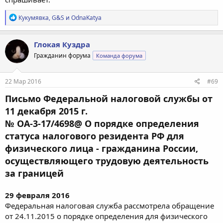
Р
Кукумявка
,
G&S
и
OdnaKatya
е
а
к
Глокая Куздра
ц
Гражданин форума
Команда форума
и
и
:
22 Мар 2016
#69
Письмо Федеральной налоговой службы от
11 декабря 2015 г.
№ ОА-3-17/4698@ О порядке определения
статуса налогового резидента РФ для
физического лица - гражданина России,
осуществляющего трудовую деятельность
за границей
29 февраля 2016
Федеральная налоговая служба рассмотрела обращение
от 24.11.2015 о порядке определения для физического