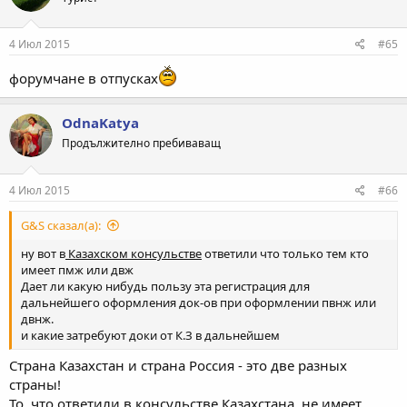
4 Июл 2015
#65
форумчане в отпусках
OdnaKatya
Продължително пребиваващ
4 Июл 2015
#66
G&S сказал(а):
ну вот в
Казахском консульстве
ответили что только тем кто
имеет пмж или двж
Дает ли какую нибудь пользу эта регистрация для
дальнейшего оформления док-ов при оформлении пвнж или
двнж.
и какие затребуют доки от К.З в дальнейшем
Страна Казахстан и страна Россия - это две разных
страны!
То, что ответили в консульстве Казахстана, не имеет