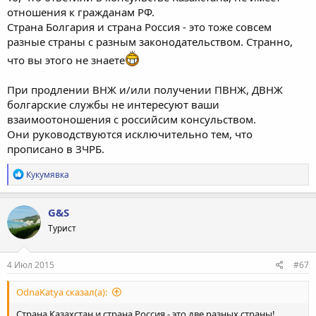
отношения к гражданам РФ.
Страна Болгария и страна Россия - это тоже совсем
разные страны с разным законодательством. Странно,
что вы этого не знаете
При продлении ВНЖ и/или получении ПВНЖ, ДВНЖ
болгарские службы не интересуют ваши
взаимоотоношения с российсим консульством.
Они руководствуются исключительно тем, что
прописано в ЗЧРБ.
Р
Кукумявка
е
а
к
G&S
ц
Турист
и
и
:
4 Июл 2015
#67
OdnaKatya сказал(а):
Страна Казахстан и страна Россия - это две разных страны!