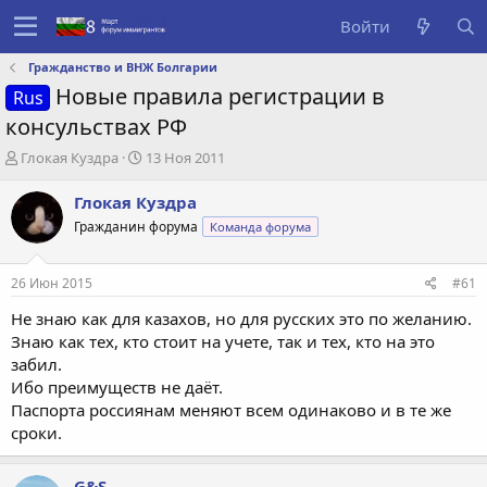
Войти
Гражданство и ВНЖ Болгарии
Новые правила регистрации в
Rus
консульствах РФ
А
Д
Глокая Куздра
13 Ноя 2011
в
а
т
т
Глокая Куздра
о
а
Гражданин форума
Команда форума
р
с
т
о
е
з
26 Июн 2015
#61
м
д
ы
а
Не знаю как для казахов, но для русских это по желанию.
н
Знаю как тех, кто стоит на учете, так и тех, кто на это
и
забил.
я
Ибо преимуществ не даёт.
Паспорта россиянам меняют всем одинаково и в те же
сроки.
G&S