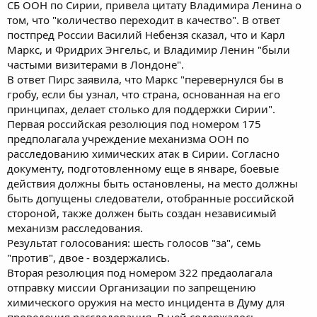
СБ ООН по Сирии, привела цитату Владимира Ленина о
том, что "количество переходит в качество". В ответ
постпред России Василий Небензя сказал, что и Карл
Маркс, и Фридрих Энгельс, и Владимир Ленин "были
частыми визитерами в Лондоне".
В ответ Пирс заявила, что Маркс "перевернулся бы в
гробу, если бы узнал, что страна, основанная на его
принципах, делает столько для поддержки Сирии".
Первая российская резолюция под номером 175
предполагала учреждение механизма ООН по
расследованию химических атак в Сирии. Согласно
документу, подготовленному еще в январе, боевые
действия должны быть остановлены, на место должны
быть допущены следователи, отобранные российской
стороной, также должен быть создан независимый
механизм расследования.
Результат голосования: шесть голосов "за", семь
"против", двое - воздержались.
Вторая резолюция под номером 322 предаолагала
отправку миссии Организации по запрещению
химического оружия на место инцидента в Думу для
проведения расследования. В ней содержалось