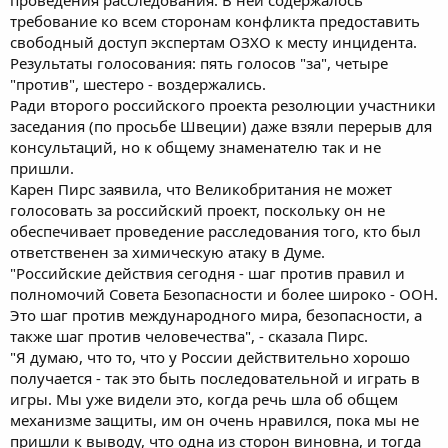
требование ко всем сторонам конфликта предоставить
свободный доступ экспертам ОЗХО к месту инцидента.
Результаты голосования: пять голосов "за", четыре
"против", шестеро - воздержались.
Ради второго российского проекта резолюции участники
заседания (по просьбе Швеции) даже взяли перерыв для
консультаций, но к общему знаменателю так и не
пришли.
Карен Пирс заявила, что Великобритания не может
голосовать за российский проект, поскольку он не
обеспечивает проведение расследования того, кто был
ответственен за химическую атаку в Думе.
"Российские действия сегодня - шаг против правил и
полномочий Совета Безопасности и более широко - ООН.
Это шаг против международного мира, безопасности, а
также шаг против человечества", - сказала Пирс.
"Я думаю, что то, что у России действительно хорошо
получается - так это быть последовательной и играть в
игры. Мы уже видели это, когда речь шла об общем
механизме защиты, им он очень нравился, пока мы не
пришли к выводу, что одна из сторон виновна, и тогда