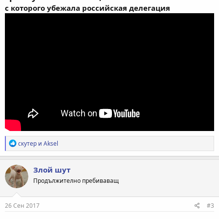
с которого убежала российская делегация
Р
скутер
и
Aksel
е
а
к
Злой шут
ц
Продължително пребиваващ
и
и
:
26 Сен 2017
#3