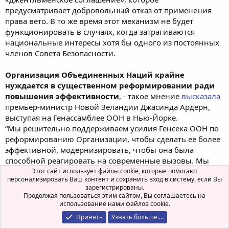
предусматривает добровольный отказ от применения
права вето. В то же время этот механизм не будет
функционировать в случаях, когда затрагиваются
национальные интересы хотя бы одного из постоянных
членов Совета Безопасности.
Организация Объединенных Наций крайне
нуждается в существенном реформировании ради
повышения эффективности
, - такое мнение
высказала
премьер-министр Новой Зеландии Джасинда Ардерн,
выступая на Генассамблее ООН в Нью-Йорке.
“Мы решительно поддерживаем усилия Генсека ООН по
реформированию Организации, чтобы сделать ее более
эффективной, модернизировать, чтобы она была
способной реагировать на современные вызовы. Мы
призываем его быть амбициозным и поддерживаем эти
Этот сайт использует файлы cookie, которые помогают
персонализировать Ваш контент и сохранить вход в систему, если Вы
амбиции”, - сказала Ардерн.
зарегистрированы.
Она обратила внимание на насущную необходимость
Продолжая пользоваться этим сайтом, Вы соглашаетесь на
реформировать механизм наложения вето постоянными
использование нами файлов cookie.
членами Совета Безопасности ООН. “В конце концов,
Принять
Узнать больше.…
именно нам - государствам-членам нужно продвигать