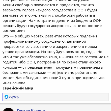
Акции свободно покупаются и продаются, так что
весомость голоса каждого государства в ООН будет
зависеть от его желания и способности работать в
организации. На что тратить деньги из бюджета ООН,
решать будут государства-акционеры, а не ооновские
чиновники».
Это — в общих чертах, развитие которых подлежит
профессиональному обсуждению, детальной
проработке, согласованию и закреплению в новом
уставе организации. На это уйдут, возможно, годы. Но
что и так уже абсолютно ясно, нынешнее ее состояние не
годится, ибо ООН, построенная по схеме сталинского
колхоза — с председателем, послушным правлением и
бесправными селянами — эффективно работать не
может. Для объединения наций нужна принципиально
иная основа.
Еврейский мир
Р
скутер
е
а
к
Глокая Куздра