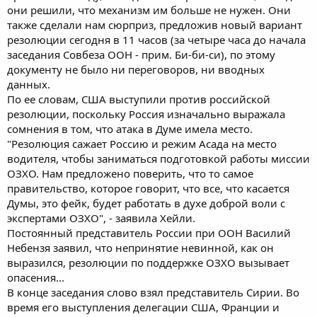
они решили, что механизм им больше не нужен. Они
также сделали нам сюрприз, предложив новый вариант
резолюции сегодня в 11 часов (за четыре часа до начала
заседания Совбеза ООН - прим. Би-би-си), по этому
документу не было ни переговоров, ни вводных
данных.
По ее словам, США выступили против российской
резолюции, поскольку Россия изначально выражала
сомнения в том, что атака в Думе имела место.
"Резолюция сажает Россию и режим Асада на место
водителя, чтобы заниматься подготовкой работы миссии
ОЗХО. Нам предложено поверить, что то самое
правительство, которое говорит, что все, что касается
Думы, это фейк, будет работать в духе доброй воли с
экспертами ОЗХО", - заявила Хейли.
Постоянный представитель России при ООН Василий
Небензя заявил, что непринятие невинной, как он
выразился, резолюции по поддержке ОЗХО вызывает
опасения...
В конце заседания слово взял представитель Сирии. Во
время его выступления делегации США, Франции и