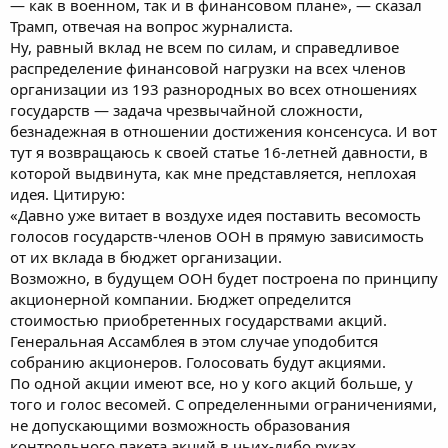
— как в военном, так и в финансовом плане», — сказал
Трамп, отвечая на вопрос журналиста.
Ну, равный вклад не всем по силам, и справедливое
распределение финансовой нагрузки на всех членов
организации из 193 разнородных во всех отношениях
государств — задача чрезвычайной сложности,
безнадежная в отношении достижения консенсуса. И вот
тут я возвращаюсь к своей статье 16-летней давности, в
которой выдвинута, как мне представляется, неплохая
идея. Цитирую:
«Давно уже витает в воздухе идея поставить весомость
голосов государств-членов ООН в прямую зависимость
от их вклада в бюджет организации.
Возможно, в будущем ООН будет построена по принципу
акционерной компании. Бюджет определится
стоимостью приобретенных государствами акций.
Генеральная Ассамблея в этом случае уподобится
собранию акционеров. Голосовать будут акциями.
По одной акции имеют все, но у кого акций больше, у
того и голос весомей. С определенными ограничениями,
не допускающими возможность образования
контрольного пакета акций в чьих-либо руках.