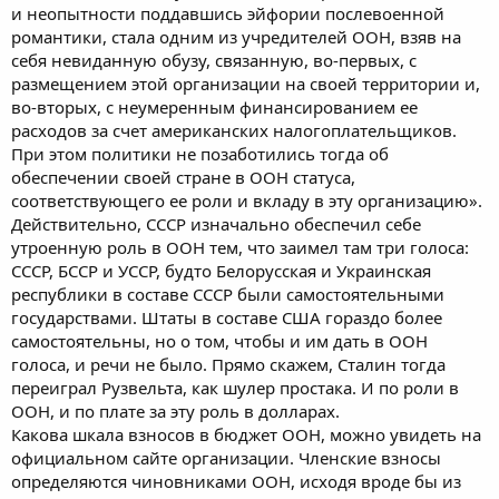
и неопытности поддавшись эйфории послевоенной
романтики, стала одним из учредителей ООН, взяв на
себя невиданную обузу, связанную, во-первых, с
размещением этой организации на своей территории и,
во-вторых, с неумеренным финансированием ее
расходов за счет американских налогоплательщиков.
При этом политики не позаботились тогда об
обеспечении своей стране в ООН статуса,
соответствующего ее роли и вкладу в эту организацию».
Действительно, СССР изначально обеспечил себе
утроенную роль в ООН тем, что заимел там три голоса:
СССР, БССР и УССР, будто Белорусская и Украинская
республики в составе СССР были самостоятельными
государствами. Штаты в составе США гораздо более
самостоятельны, но о том, чтобы и им дать в ООН
голоса, и речи не было. Прямо скажем, Сталин тогда
переиграл Рузвельта, как шулер простака. И по роли в
ООН, и по плате за эту роль в долларах.
Какова шкала взносов в бюджет ООН, можно увидеть на
официальном сайте организации. Членские взносы
определяются чиновниками ООН, исходя вроде бы из