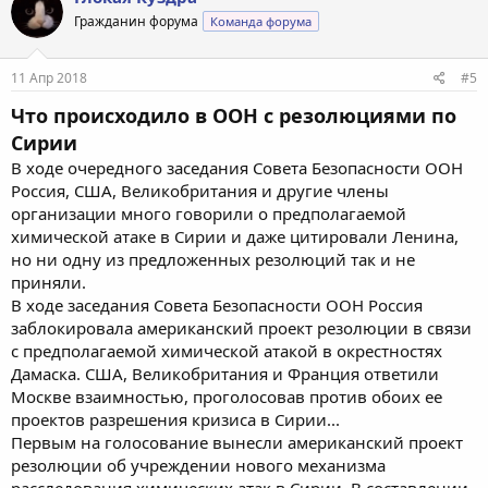
ц
Гражданин форума
Команда форума
и
и
:
11 Апр 2018
#5
Что происходило в ООН с резолюциями по
Сирии
В ходе очередного заседания Совета Безопасности ООН
Россия, США, Великобритания и другие члены
организации много говорили о предполагаемой
химической атаке в Сирии и даже цитировали Ленина,
но ни одну из предложенных резолюций так и не
приняли.
В ходе заседания Совета Безопасности ООН Россия
заблокировала американский проект резолюции в связи
с предполагаемой химической атакой в окрестностях
Дамаска. США, Великобритания и Франция ответили
Москве взаимностью, проголосовав против обоих ее
проектов разрешения кризиса в Сирии...
Первым на голосование вынесли американский проект
резолюции об учреждении нового механизма
расследования химических атак в Сирии. В составлении