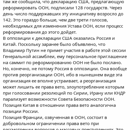
там же сообщила, что декларацию США, предлагающую
реформировать ООН, подписали 128 государств. Через
день число поддержавших эту инициативу возросло до
142. Это гораздо больше, чем две трети голосов,
необходимых для изменения Устава ООН, если процесс
реформирования до этого дойдет.
В оппозиции к декларации США оказались Россия и
Китай. Поскольку заранее было объявлено, что
Владимир Путин не примет участия в работе этой сессии
Генеральной ассамблеи, ему персональное приглашение
на саммит по реформированию ООН не было послано.
Но, конечно, не потому Россия в оппозиции. Она вообще
против реорганизации ООН, ибо в нынешнем виде эта
организация ее вполне устраивает, а реорганизация
может лишить ее права вето, злоупотребление которым
при голосовании резолюций по Сирии, Ирану или КНДР
парализует возможности Совета Безопасности ООН.
Позиция Китая в отношении права вето аналогична
позиции России.
Позиция Франции, озвученная в ООН, состоит в
добровольном ограничении права вето при
рассмотрении вопросов о массовых преступлениях. Это