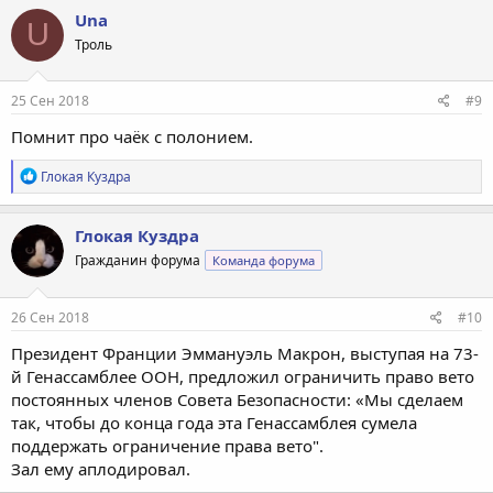
Una
U
Троль
25 Сен 2018
#9
Помнит про чаёк с полонием.
Р
Глокая Куздра
е
а
к
Глокая Куздра
ц
Гражданин форума
Команда форума
и
и
:
26 Сен 2018
#10
Президент Франции Эммануэль Макрон, выступая на 73-
й Генассамблее ООН, предложил ограничить право вето
постоянных членов Совета Безопасности: «Мы сделаем
так, чтобы до конца года эта Генассамблея сумела
поддержать ограничение права вето".
Зал ему аплодировал.