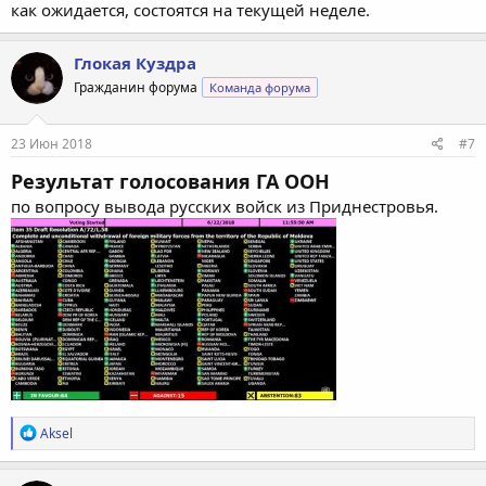
как ожидается, состоятся на текущей неделе.
Глокая Куздра
Гражданин форума
Команда форума
23 Июн 2018
#7
Результат голосования ГА ООН
по вопросу вывода русских войск из Приднестровья.
Р
Aksel
е
а
к