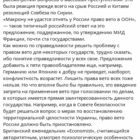
была реакция прежде всего на срыв Россией и Китаем
резолюций Совбеза по Сирии.
«Макрону не удастся отнять у России право вето в ООН»,
— таков типичный российский ответ на это
предложение, поддержанное, по утверждению МИД
Франции, почти ста государствами.
Как можно по справедливости решить проблему с
правом вето для некоторых государств, трудно сказать,
ибо понятие справедливости у всех свое. Предложения
добавить к пяти правообладателям еще, например,
Германию или Японию к добру не приведет, наоборот,
конфликтность возрастет. Лишить права вето всех тоже
нельзя. Но что вполне было бы правильно, это введение
запрета на применение вето при голосовании по делам,
в которых имеется прямая заинтересованность данного
государства. Например, когда в Совете безопасности
будет решаться вопрос о мерах по восстановлению
территориальной целостности Украины, право вето
России должно быть приостановлено.
Британский еженедельник «Economist», считающийся
авторитетным, усмотрел психологическую особенность