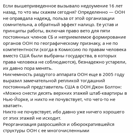
Если вышеприведенное вызывало недоумение 16 лет
назад, то что мы скажем сегодня? Определенно — ООН
не оправдала надежд, польза от этой организации
сомнительна, а обратный эффект налицо. Ее устав и
принципы работы, включая право вето для пяти
постоянных членов СБ и неприемлемое формирование
органов ООН по географическому признаку, а не по
компетентности (когда в Комиссию по правам человека
вместо США были выбраны государства, в которых
права человека не соблюдаются), безнадежно устарели,
их давно пора менять.
Никчемность раздутого аппарата ООН еще в 2005 году
выразил замечательной репликой тогдашний
постоянный представитель США в ООН Джон Болтон:
«Можно снести десять верхних этажей штаб-квартиры в
Нью-Йорке, и никто не почувствует, что чего-то не
хватает».
Никто не почувствует, ибо давно уже ничего хорошего
от этих этажей не исходит.
Реорганизация разросшейся и обюрократившейся
структуры ООН с ее многочисленными