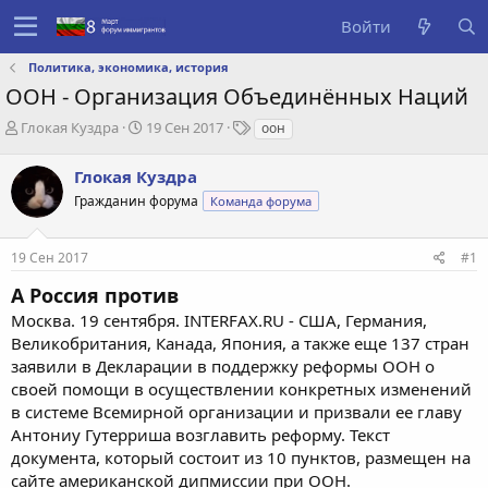
Войти
Политика, экономика, история
ООН - Организация Объединённых Наций
А
Д
Т
Глокая Куздра
19 Сен 2017
оон
в
а
е
т
т
г
Глокая Куздра
о
а
и
Гражданин форума
Команда форума
р
с
т
о
е
з
19 Сен 2017
#1
м
д
ы
а
А Россия против
н
Москва. 19 сентября. INTERFAX.RU - США, Германия,
и
Великобритания, Канада, Япония, а также еще 137 стран
я
заявили в Декларации в поддержку реформы ООН о
своей помощи в осуществлении конкретных изменений
в системе Всемирной организации и призвали ее главу
Антониу Гутерриша возглавить реформу. Текст
документа, который состоит из 10 пунктов, размещен на
сайте американской дипмиссии при ООН.