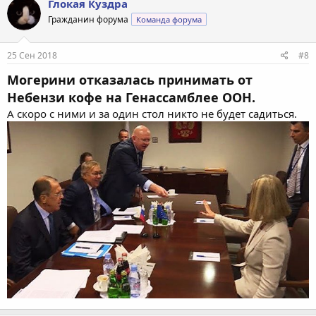
Глокая Куздра
ц
Гражданин форума
Команда форума
и
и
:
25 Сен 2018
#8
Могерини отказалась принимать от
Небензи кофе на Генассамблее ООН.
А скоро с ними и за один стол никто не будет садиться.