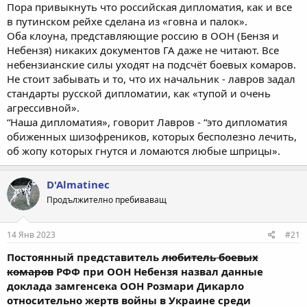
Пора привыкнуть что российская дипломатия, как и все
в путинском рейхе сделана из «говна и палок».
Оба клоуна, представляющие россию в ООН (Бензя и
Небензя) никаких документов ГА даже не читают. Все
небензианские силы уходят на подсчёт боевых комаров.
Не стоит забывать и то, что их начальник - лавров задал
стандарты русской дипломатии, как «тупой и очень
агрессивной».
“Наша дипломатия», говорит Лавров - “это дипломатия
обиженных шизофреников, которых бесполезно лечить,
об жопу которых гнутся и ломаются любые шприцы».
D'Almatinec
Продължително пребиваващ
14 Янв 2023
#21
Постоянный представитель
любитель боевых
комаров
РФФ при ООН Небензя назвал данные
доклада замгенсека
ООН Розмари Дикарло
относительно жертв войны в Украине среди