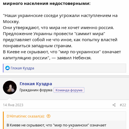
мирного населения недостоверными:
"Наши украинские соседи угрожали наступлением на
Москву.
Они утверждают, что мира не хочет именно россия.
Предложение Украины провести "саммит мира"
представляет собой не что иное, как попытку властей
понравиться западным странам.
В Киеве не скрывают, что "мир по-украински" означает
капитуляцию россии", — заявил Небензя.
Р
Глокая Куздра
е
а
к
Глокая Куздра
ц
Гражданин форума
Команда форума
и
и
:
14 Янв 2023
#22
D'Almatinec сказал(а):
В Киеве не скрывают, что "мир по-украински" означает