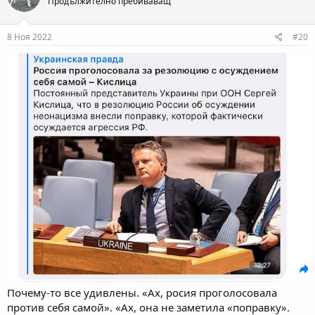
Продължително пребиваващ
8 Ноя 2022
#20
Почему-то все удивлены. «Ах, росия проголосовала
против себя самой». «Ах, она не заметила «поправку».