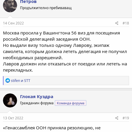
Петров
Продължително пребиваващ
14 Сен 2022
#18
Москва просила у Вашингтона 56 виз для посещения
российской делегацией заседания ООН.
Но выдали визу только одному Лаврову, экипаж
самолета, которым должна лететь делегация не получил
необходимых разрешений.
Лавров должен или отказаться от поездки или лететь на
перекладных.
Р
stifen
и
STT
е
а
к
Глокая Куздра
ц
Гражданин форума
Команда форума
и
и
:
13 Окт 2022
#19
«Генассамблея ООН приняла резолюцию, не