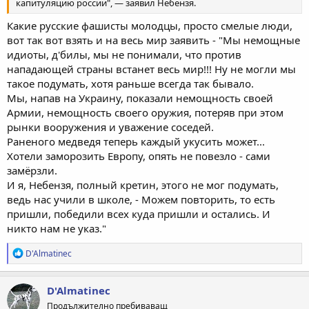
капитуляцию россии", — заявил Небензя.
Какие русские фашисты молодцы, просто смелые люди,
вот так вот взять и на весь мир заявить - "Мы немощные
идиоты, д'билы, мы не понимали, что против
нападающей страны встанет весь мир!!! Ну не могли мы
такое подумать, хотя раньше всегда так бывало.
Мы, напав на Украину, показали немощность своей
Армии, немощность своего оружия, потеряв при этом
рынки вооружения и уважение соседей.
Раненого медведя теперь каждый укусить может...
Хотели заморозить Европу, опять не повезло - сами
замёрзли.
И я, Небензя, полный кретин, этого не мог подумать,
ведь нас учили в школе, - Можем повторить, то есть
пришли, победили всех куда пришли и остались. И
никто нам не указ."
Р
D'Almatinec
е
а
к
D'Almatinec
ц
Продължително пребиваващ
и