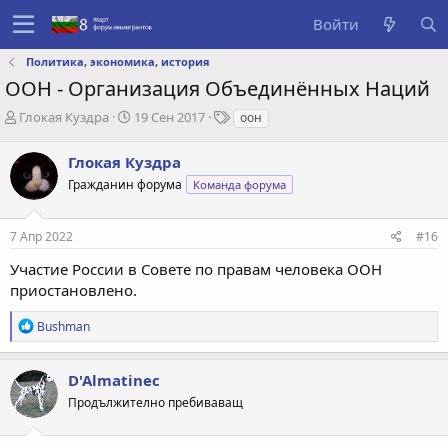
Войти
Политика, экономика, история
ООН - Организация Объединённых Наций
А
Д
Т
Глокая Куздра
19 Сен 2017
оон
в
а
е
т
т
г
Глокая Куздра
о
а
и
Гражданин форума
Команда форума
р
с
т
о
е
з
7 Апр 2022
#16
м
д
ы
а
Участие России в Совете по правам человека ООН
н
приостановлено.
и
я
Р
Bushman
е
а
к
D'Almatinec
ц
Продължително пребиваващ
и
и
: