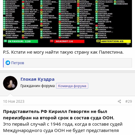
P.S. Кстати не могу найти такую страну как Палестина.
Р
Петров
е
а
к
Глокая Куздра
ц
Гражданин форума
Команда форума
и
и
:
10 Ноя 2023
#29
Представитель РФ Кирилл Геворгян не был
переизбран на второй срок в состав суда ООН.
Это первый случай с 1946 года, когда в составе судей
Международного суда ООН не будет представителя