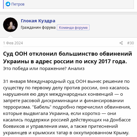
Р
Петров
е
а
к
Глокая Куздра
ц
Гражданин форума
Команда форума
и
и
:
1 Фев 2024
#30
Суд ООН отклонил большинство обвинений
Украины в адрес россии по иску 2017 года.
Это победа или поражение? Анализ
31 января Международный суд ООН вынес решение по
существу по первому делу против россии, оно касалось
нарушения ею двух международных конвенций — о
запрете расовой дискриминации и финансировании
терроризма. "Бабель" подробно перечислил обвинения,
которые выдвигала Украина, если коротко — они
касались поддержки россией действующих на Донбассе
боевиков и управления ими, а также притеснений
украинцев и крымских татар в оккупированном Крыму.