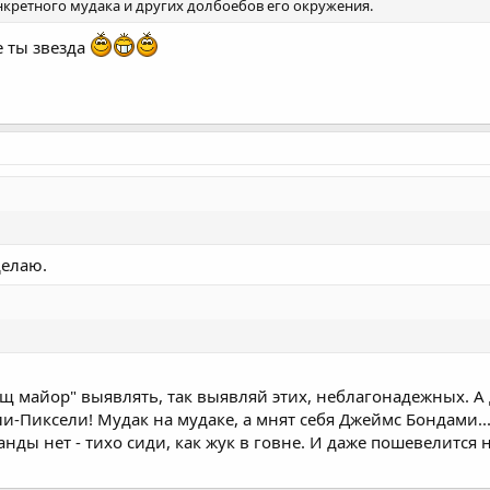
кретного мудака и других долбоебов его окружения.
е ты звезда
делаю.
ищ майор" выявлять, так выявляй этих, неблагонадежных. А да
Пиксели! Мудак на мудаке, а мнят себя Джеймс Бондами... 
манды нет - тихо сиди, как жук в говне. И даже пошевелится