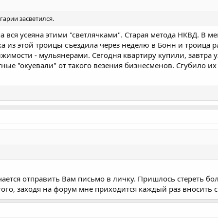
гарии засветился.
па вся усеяна этими "светлячками". Старая метода НКВД. В 
 из этой троицы съездила через неделю в Бонн и троица р
имости - мульянерами. Сегодня квартиру купили, завтра уже
тные "окуевали" от такого везения бизнесменов. Сгубило их
учается отправить Вам письмо в личку. Пришлось стереть боль
этого, заходя на форум мне приходится каждый раз вносить 