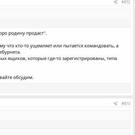
#872
коро родину продаст".
ому что кто-то ущемляет или пытается командовать, а
ебурнета.
вых ящиков, которые где-то зарегистрированы, типа
вайте обсудим.
#873