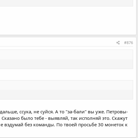
#876
льше, ссука, не суйся. А то "за-бали" вы уже. Петровы-
Сказано было тебе - выявляй, так исполняй это. Скажут
 не вздумай без команды. По твоей просьбе 30 монеток к