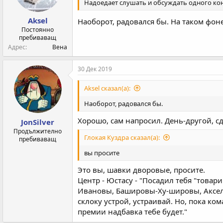
Надоедает слушать и обсуждать одного кон
Aksel
Наоборот, радовался бы. На таком фон
Постоянно
пребиваващ
Адрес
Вена
30 Дек 2019
Aksel сказал(а):
Наоборот, радовался бы.
Хорошо, сам напросил. День-другой, с
JonSilver
Продължително
Глокая Куздра сказал(а):
пребиваващ
вы просите
Это вы, шавки дворовые, просите.
Центр - Юстасу - "Посадил тебя "товар
Ивановы, Башировы-Ху-шировы, Аксели-
склоку устрой, устраивай. Но, пока ко
премии надбавка тебе будет."