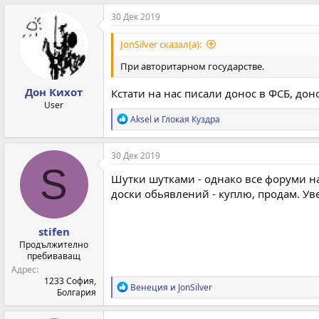
30 Дек 2019
JonSilver сказал(а):
При авторитарном государстве.
Дон Кихот
Кстати на нас писали донос в ФСБ, дон
User
Р
Aksel
и
Глокая Куздра
е
а
к
30 Дек 2019
ц
S
и
Шутки шутками - однако все форуми на
и
доски обьявлений - куплю, продам. Уве
:
stifen
Продължително
пребиваващ
Адрес
1233 София,
Р
Венеция
и
JonSilver
Болгария
е
а