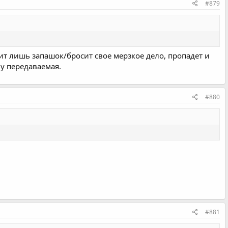
#879
ит лишь запашок/бросит свое мерзкое дело, пропадет и
ву передаваемая.
#880
#881