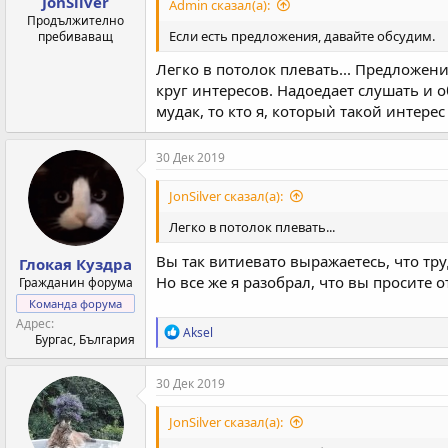
JonSilver
Admin сказал(а):
Продължително
Если есть предложения, давайте обсудим.
пребиваващ
Легко в потолок плевать... Предложен
круг интересов. Надоедает слушать и 
мудак, то кто я, которыѝ такой интере
30 Дек 2019
JonSilver сказал(а):
Легко в потолок плевать...
Вы так витиевато выражаетесь, что тр
Глокая Куздра
Но все же я разобрал, что вы просите 
Гражданин форума
Команда форума
Адрес
Р
Aksel
Бургас, България
е
а
к
30 Дек 2019
ц
и
JonSilver сказал(а):
и
: