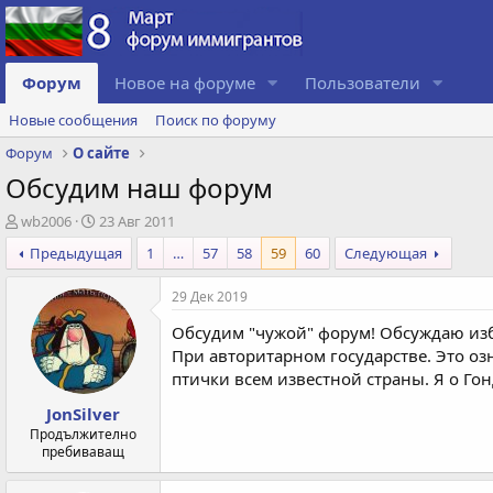
Форум
Новое на форуме
Пользователи
Новые сообщения
Поиск по форуму
Форум
О сайте
Обсудим наш форум
А
Д
wb2006
23 Авг 2011
в
а
Предыдущая
1
…
57
58
59
60
Следующая
т
т
о
а
29 Дек 2019
р
с
т
о
Обсудим "чужой" форум! Обсуждаю изб
е
з
При авторитарном государстве. Это оз
м
д
птички всем известной страны. Я о Гонд
ы
а
н
JonSilver
и
Продължително
я
пребиваващ