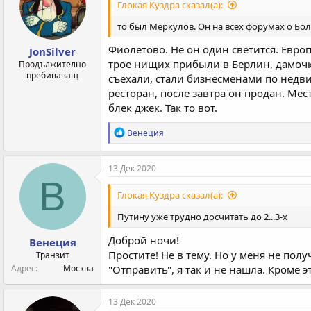
Глокая Куздра сказал(а):
то был Меркулов. Он на всех форумах о Бол
Фиолетово. Не он один светится. Евро
JonSilver
трое нищих прибыли в Берлин, дамочка
Продължително
пребиваващ
съехали, стали бизнесменами по недвиж
ресторан, после завтра он продан. Мес
блек джек. Так то вот.
Р
Венеция
е
а
к
13 Дек 2020
ц
В
и
Глокая Куздра сказал(а):
и
:
Путину уже трудно досчитать до 2...3-х
Доброй ночи!
Венеция
Простите! Не в тему. Но у меня не пол
Транзит
Адрес
Москва
"Отправить", я так и не нашла. Кроме 
13 Дек 2020