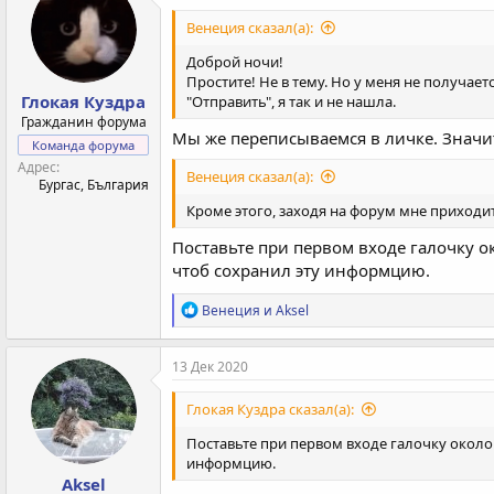
Венеция сказал(а):
Доброй ночи!
Простите! Не в тему. Но у меня не получает
Глокая Куздра
"Отправить", я так и не нашла.
Гражданин форума
Мы же переписываемся в личке. Значи
Команда форума
Адрес
Венеция сказал(а):
Бургас, България
Кроме этого, заходя на форум мне приходит
Поставьте при первом входе галочку 
чтоб сохранил эту информцию.
Р
Венеция
и
Aksel
е
а
к
13 Дек 2020
ц
и
Глокая Куздра сказал(а):
и
:
Поставьте при первом входе галочку окол
информцию.
Aksel