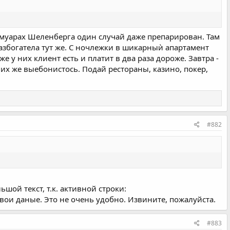
мемуарах Шеленберга один случай даже препарирован. Там
азбогатела тут же. С ночлежки в шикарныѝ апартамент
 у них клиент есть и платит в два раза дороже. Завтра -
 их же выебонистось. Подай рестораны, казино, покер,
#882
шой текст, т.к. активной строки:
свои даные. Это не очень удобно. Извините, пожалуйста.
#883