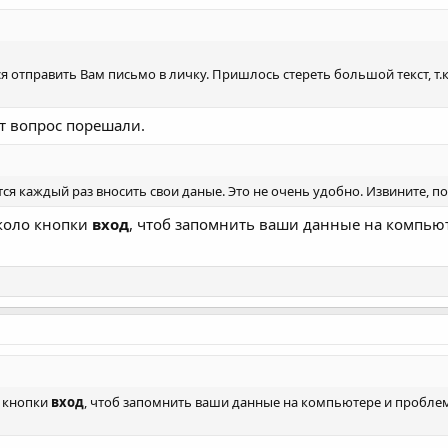
ся отправить Вам письмо в личку. Пришлось стереть большой текст, т.к
т вопрос порешали.
ся каждый раз вносить свои даные. Это не очень удобно. Извините, п
около кнопки
вход
, чтоб запомнить ваши данные на компьют
о кнопки
вход
, чтоб запомнить ваши данные на компьютере и проблема