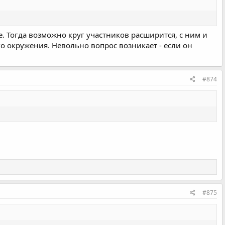
е. Тогда возможно круг участников расширится, с ним и
го окружения. Невольно вопрос возникает - если он
#874
#875