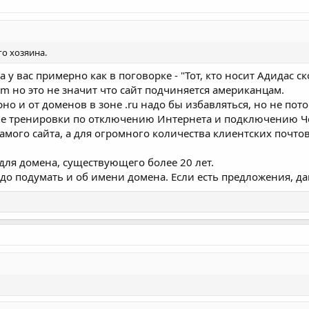
о хозяина.
 у вас примерно как в поговорке - "Тот, кто носит Адидас с
om но это не значит что сайт подчиняется американцам.
рно и от доменов в зоне .ru надо бы избавляться, но не пот
ые тренировки по отключению Интернета и подключению Ч
самого сайта, а для огромного количества клиентских почто
ля домена, существующего более 20 лет.
до подумать и об имени домена. Если есть предложения, да