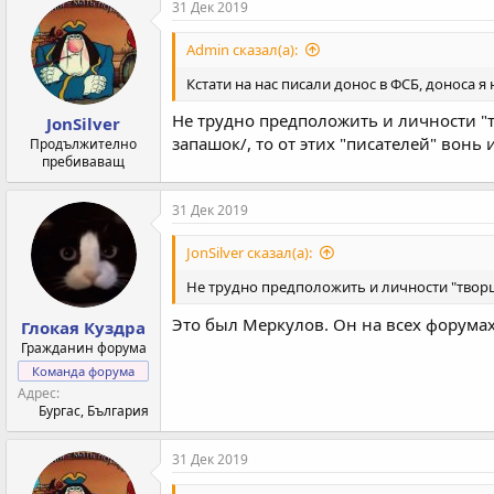
к
31 Дек 2019
ц
и
Admin сказал(а):
и
:
Кстати на нас писали донос в ФСБ, доноса я
Не трудно предположить и личности "т
JonSilver
запашок/, то от этих "писателей" вонь
Продължително
пребиваващ
31 Дек 2019
JonSilver сказал(а):
Не трудно предположить и личности "творц
Это был Меркулов. Он на всех форумах
Глокая Куздра
Гражданин форума
Команда форума
Адрес
Бургас, България
31 Дек 2019