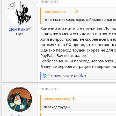
29 Дек 2019
JonSilver сказал(а):
Это означает лишь одно. работают на одног
Конечно это ничего не означает. Логика
Дон Кихот
Опять же у меня есть домен и в зоне.c
User
Хотя вопрос поставлен скорее всего ве
потому что в РФ проводятся постоянн
Однако переход труден скорее не для 
PayPal, eBay и так далее.
Безболезненный переход невозможен д
В случае перерегистрации наверное на
Р
Венеция
,
Aksel
и
JonSilver
е
а
к
30 Дек 2019
ц
и
Admin сказал(а):
и
:
переход труден