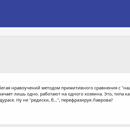
егая нравоучений методом примитивного сравнения с "наши
начает лишь одно. работают на одного хозяина. Это, типа к
урасе. Ну не "редиски, б...", перефразируя Лаврова?