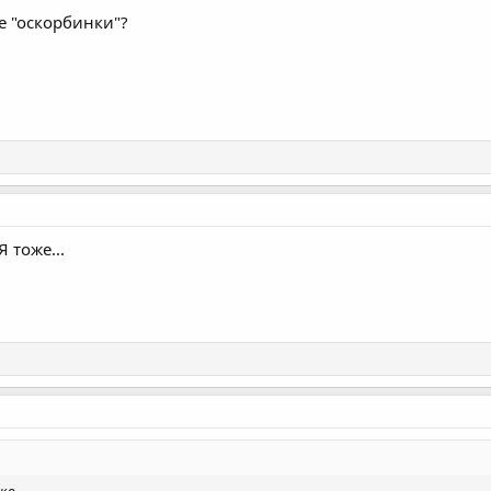
е "оскорбинки"?
 тоже...