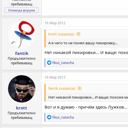
пребиваващ
Команда форума
16 Мар 2012
krott сказал(а):
А я чего то не понял вашу пикировку...
Нет никакой пикировки... И ваще: пох
fantik
Продължително
Р
fikus_natasha
пребиваващ
е
а
к
16 Мар 2012
ц
и
fantik сказал(а):
и
:
Нет никакой пикировки... И ваще: похоже м
Вот и я думаю - причём здесь Лужков...
krott
Продължително
Р
fikus_natasha
пребиваващ
е
а