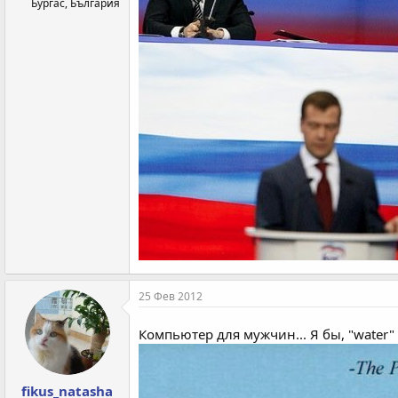
Бургас, България
25 Фев 2012
Компьютер для мужчин... Я бы, "water"
fikus_natasha