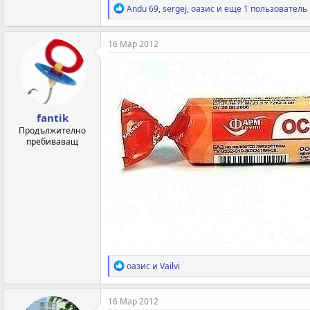
Р
Andu 69
,
sergej
,
оазис
и еще 1 пользователь
е
а
к
16 Мар 2012
ц
и
и
:
fantik
Продължително
пребиваващ
Р
оазис
и
Vailvi
е
а
к
16 Мар 2012
ц