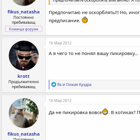
Предпочитаете оскорблять элегантно? Я тож
fikus_natasha
Предпочитаю не оскорблять!!! Но, иног
Постоянно
предписание.
пребиваващ
Команда форума
16 Мар 2012
А я чего то не понял вашу пикировку...
krott
Продължително
Р
fla
и
Глокая Куздра
пребиваващ
е
а
к
16 Мар 2012
ц
и
Да не пикировка вовсе
. В котиках? 
и
:
fikus_natasha
Постоянно