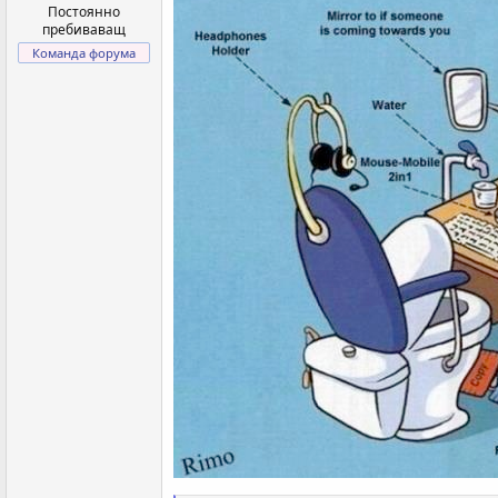
Постоянно
пребиваващ
Команда форума