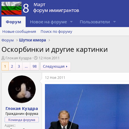
Форум
Новое на форуме
Пользователи
Новые сообщения
Поиск по форуму
Форум
Шутки юмора
Оскорбинки и другие картинки
А
Д
Глокая Куздра
12 Ноя 2011
в
а
1
2
3
…
98
Следующая
т
т
о
а
12 Ноя 2011
р
с
т
о
е
з
м
д
ы
а
н
Глокая Куздра
и
Гражданин форума
я
Команда форума
Адрес