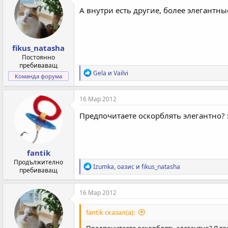
и
А внутри есть другие, более элегантны
и
:
fikus_natasha
Постоянно
пребиваващ
Р
Gela
и
Vailvi
Команда форума
е
а
к
16 Мар 2012
ц
и
Предпочитаете оскорблять элегантно? Я
и
:
fantik
Продължително
Р
Izumka
,
оазис
и
fikus_natasha
пребиваващ
е
а
к
16 Мар 2012
ц
и
fantik сказал(а):
и
: