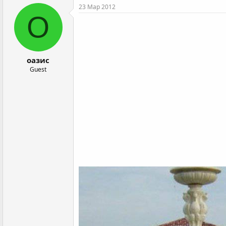
к
23 Мар 2012
ц
О
и
и
:
оазис
Guest