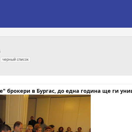
в
черный список
е" брокери в Бургас, до една година ще ги ун