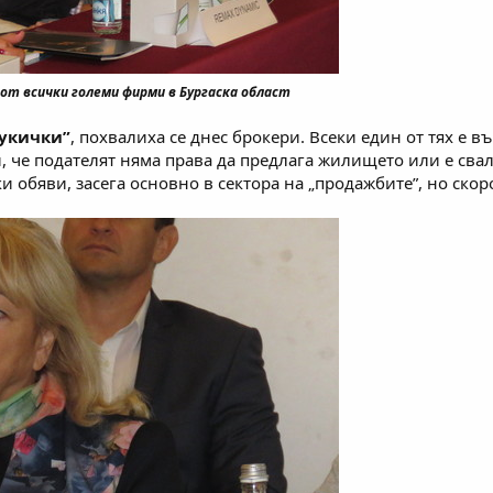
т всички големи фирми в Бургаска област
кукички”
, похвалиха се днес брокери. Всеки един от тях е 
и, че подателят няма права да предлага жилището или е сва
ки обяви, засега основно в сектора на „продажбите”, но ско