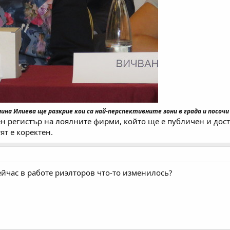
лина Илиева ще разкрие кои са най-перспективните зони в града и посо
н регистър на лоялните фирми, който ще е публичен и достъ
ят е коректен.
йчас в работе риэлторов что-то изменилось?