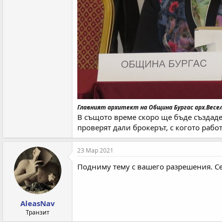
Главният архитект на Община Бургас арх.Весе
В същото време скоро ще бъде създаде
проверят дали брокерът, с когото работ
23 Мар 2021
Подниму тему с вашего разрешения. Се
AleasNav
Транзит