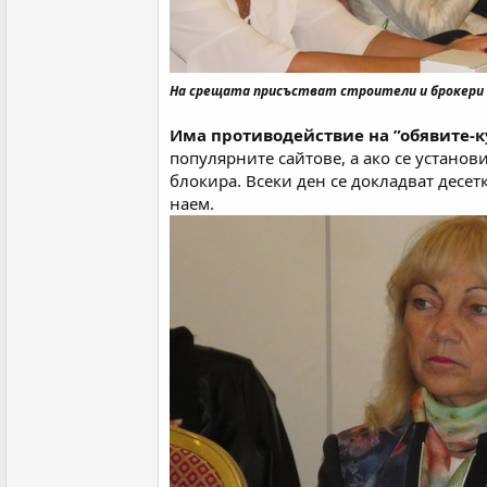
На срещата присъстват строители и брокери о
Има противодействие на ”обявите-
популярните сайтове, а ако се установ
блокира. Всеки ден се докладват десет
наем.