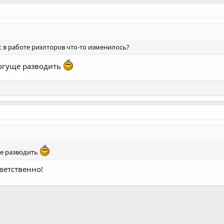
 в работе риэлторов что-то изменилось?
погуще разводить
ще разводить
ветственно!