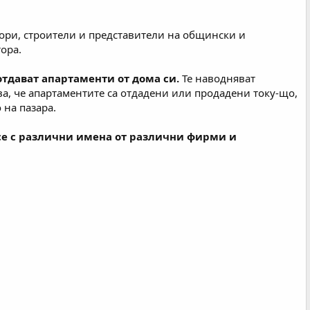
тори, строители и представители на общински и
ора.
 отдават апартаменти от дома си.
Те наводняват
ва, че апартаментите са отдадени или продадени току-що,
 на пазара.
 се с различни имена от различни фирми и