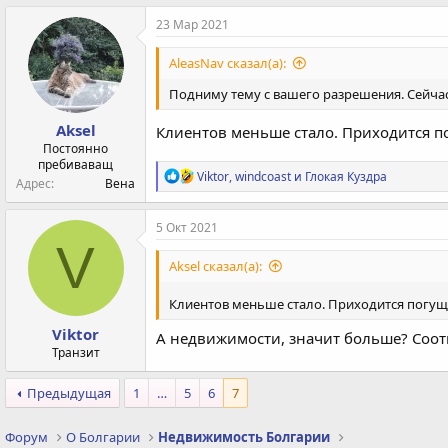
23 Мар 2021
AleasNav сказал(а):
Подниму тему с вашего разрешения. Сейчас
Aksel
Клиентов меньше стало. Приходится 
Постоянно
пребиваващ
Р
Viktor
,
windcoast
и
Глокая Куздра
Адрес
Вена
е
а
к
5 Окт 2021
ц
V
и
Aksel сказал(а):
и
:
Клиентов меньше стало. Приходится погу
Viktor
А недвижимости, значит больше? Соот
Транзит
Предыдущая
1
…
5
6
7
Форум
О Болгарии
Недвижимость Болгарии