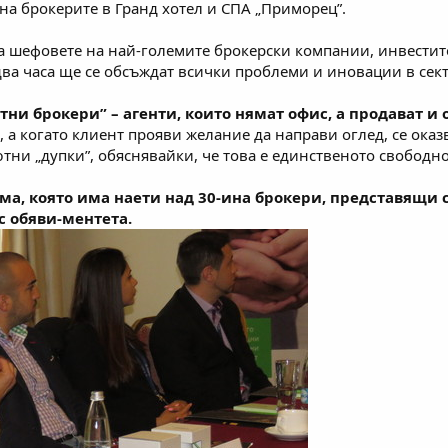
на брокерите в Гранд хотел и СПА „Приморец”.
аха шефовете на най-големите брокерски компании, инвести
ва часа ще се обсъждат всички проблеми и иновации в сект
тни брокери” – агенти, които нямат офис, а продават и
 а когато клиент прояви желание да направи оглед, се оказ
тни „дупки”, обяснявайки, че това е единственото свободно
ма, която има наети над 30-ина брокери, представящи
 обяви-ментета.