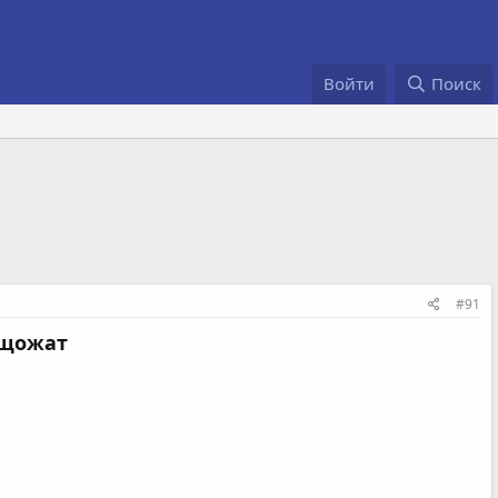
Войти
Поиск
#91
ищожат