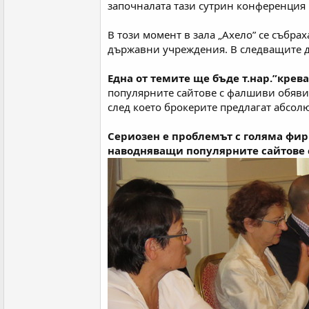
започналата тази сутрин конференция 
В този момент в зала „Ахело” се събр
държавни учреждения. В следващите д
Една от темите ще бъде т.нар.”крева
популярните сайтове с фалшиви обяви,
след което брокерите предлагат абсолю
Сериозен е проблемът с голяма фир
наводняващи популярните сайтове с