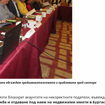
омента обсъждат предизвикателствата и проблемите пред сектора
оти блокират акаунтите на некоректните податели, въвежд
ба и отдаване под наем на недвижими имоти в Бургас 