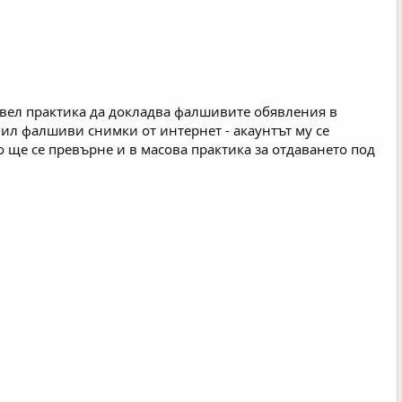
въвел практика да докладва фалшивите обявления в
лил фалшиви снимки от интернет - акаунтът му се
ро ще се превърне и в масова практика за отдаването под