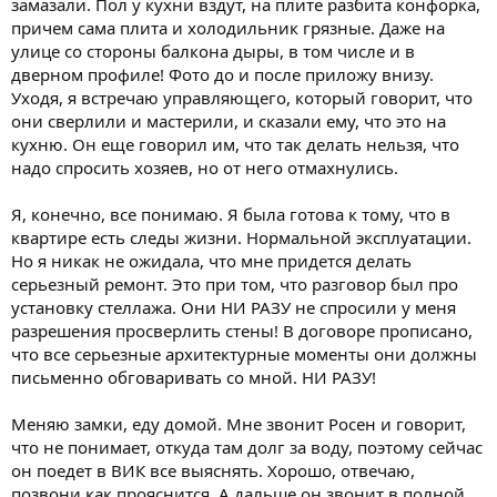
замазали. Пол у кухни вздут, на плите разбита конфорка,
причем сама плита и холодильник грязные. Даже на
улице со стороны балкона дыры, в том числе и в
дверном профиле! Фото до и после приложу внизу.
Уходя, я встречаю управляющего, который говорит, что
они сверлили и мастерили, и сказали ему, что это на
кухню. Он еще говорил им, что так делать нельзя, что
надо спросить хозяев, но от него отмахнулись.
Я, конечно, все понимаю. Я была готова к тому, что в
квартире есть следы жизни. Нормальной эксплуатации.
Но я никак не ожидала, что мне придется делать
серьезный ремонт. Это при том, что разговор был про
установку стеллажа. Они НИ РАЗУ не спросили у меня
разрешения просверлить стены! В договоре прописано,
что все серьезные архитектурные моменты они должны
письменно обговаривать со мной. НИ РАЗУ!
Меняю замки, еду домой. Мне звонит Росен и говорит,
что не понимает, откуда там долг за воду, поэтому сейчас
он поедет в ВИК все выяснять. Хорошо, отвечаю,
позвони как прояснится. А дальше он звонит в полной