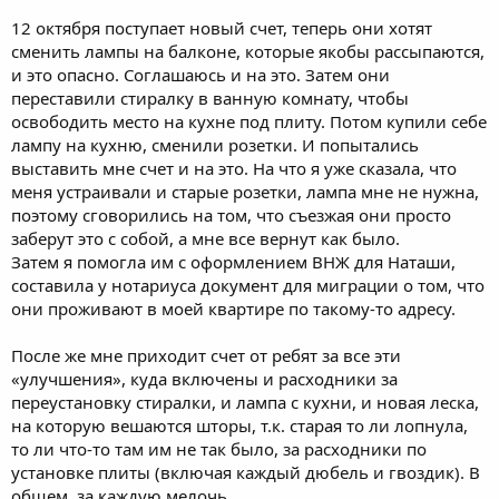
12 октября поступает новый счет, теперь они хотят
сменить лампы на балконе, которые якобы рассыпаются,
и это опасно. Соглашаюсь и на это. Затем они
переставили стиралку в ванную комнату, чтобы
освободить место на кухне под плиту. Потом купили себе
лампу на кухню, сменили розетки. И попытались
выставить мне счет и на это. На что я уже сказала, что
меня устраивали и старые розетки, лампа мне не нужна,
поэтому сговорились на том, что съезжая они просто
заберут это с собой, а мне все вернут как было.
Затем я помогла им с оформлением ВНЖ для Наташи,
составила у нотариуса документ для миграции о том, что
они проживают в моей квартире по такому-то адресу.
После же мне приходит счет от ребят за все эти
«улучшения», куда включены и расходники за
переустановку стиралки, и лампа с кухни, и новая леска,
на которую вешаются шторы, т.к. старая то ли лопнула,
то ли что-то там им не так было, за расходники по
установке плиты (включая каждый дюбель и гвоздик). В
общем, за каждую мелочь.