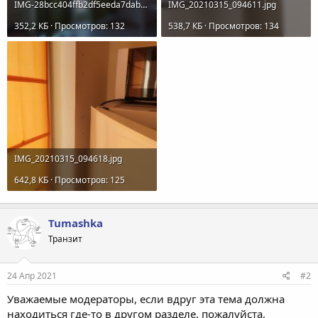
IMG-28bcc404ffb2df5eeda7dab4286b71ad-V.jpg
IMG_20210315_094611.jpg
352,2 КБ · Просмотров: 132
538,7 КБ · Просмотров: 134
IMG_20210315_094618.jpg
642,8 КБ · Просмотров: 125
Tumashka
Транзит
24 Апр 2021
#2
Уважаемые модераторы, если вдруг эта тема должна
находиться где-то в другом разделе, пожалуйста,