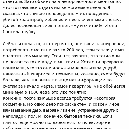
ответила. Зато обвинила в непорядочности меня за то,
что я отказалась отдать им вымогаемые деньги. Я
сказала, что считаю непорядочным их поведение с
убитой квартирой, мебелью и неоплаченными счетам.
Далее последовал смех и ответ: «Ну и считай!». И она
бросила трубку.
Сейчас я полагаю, что, вероятно, они так и планировали,
потребовать с меня ни за что 200 лев, если заплачу, ими
оплатить коммуналку. Если нет, заявить, что тогда они
не платят за ток и воду, и мы квиты. Хотя они прекрасно
понимали, что это они должны мне деньги за ущерб,
нанесенный квартире и технике. И, конечно, счета будут
больше, чем 200 лева, т.к. еще нет информации по
счетам за начало марта. Ремонт квартиры мне обойдется
минимум в 1000 лева, это уже понятно.
Конечно, после жильцов всегда требуется некоторая
косметика. Но одно дело покраска стен, и совсем иное
замазывание дыр, выравнивание, устранение других
неполадок, пол. И, конечно, бытовая техника. Если
плитой еще можно пользоваться, то телевизор не
работает. Ну про неоплату коммунальных счетов я