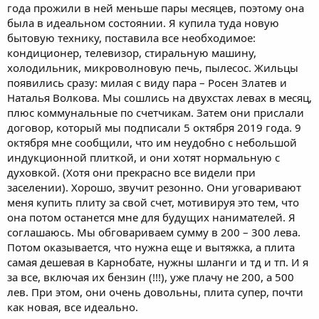
года прожили в ней меньше пары месяцев, поэтому она
была в идеальном состоянии. Я купила туда новую
бытовую технику, поставила все необходимое:
кондиционер, телевизор, стиральную машину,
холодильник, микроволновую печь, пылесос. Жильцы
появились сразу: милая с виду пара – Росен Златев и
Наталья Волкова. Мы сошлись на двухстах левах в месяц,
плюс коммунальные по счетчикам. Затем они прислали
договор, который мы подписали 5 октября 2019 года. 9
октября мне сообщили, что им неудобно с небольшой
индукционной плиткой, и они хотят нормальную с
духовкой. (Хотя они прекрасно все видели при
заселении). Хорошо, звучит резонно. Они уговаривают
меня купить плиту за свой счет, мотивируя это тем, что
она потом останется мне для будущих нанимателей. Я
соглашаюсь. Мы обговариваем сумму в 200 – 300 лева.
Потом оказывается, что нужна еще и вытяжка, а плита
самая дешевая в Карнобате, нужны шланги и тд и тп. И я
за все, включая их бензин (!!!), уже плачу не 200, а 500
лев. При этом, они очень довольны, плита супер, почти
как новая, все идеально.