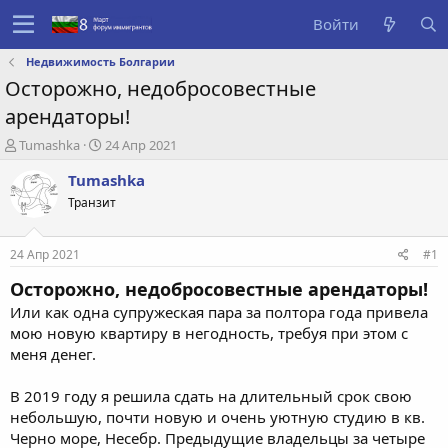
Войти
Недвижимость Болгарии
Осторожно, недобросовестные
арендаторы!
А
Д
Tumashka
24 Апр 2021
в
а
Tumashka
т
т
о
а
Транзит
р
с
т
о
е
з
24 Апр 2021
#1
м
д
Осторожно, недобросовестные арендаторы!
ы
а
н
Или как одна супружеская пара за полтора года привела
и
мою новую квартиру в негодность, требуя при этом с
я
меня денег.
В 2019 году я решила сдать на длительный срок свою
небольшую, почти новую и очень уютную студию в кв.
Черно море, Несебр. Предыдущие владельцы за четыре