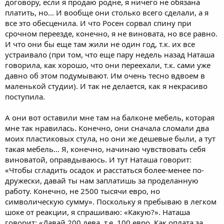
договору, если я продаю родне, я ничего не обязана
платить, но... И вообще они столько всего сделали, а я
все это обесценила. И что Росен сорвал спину при
срочном переезде, конечно, я не виновата, но все равно.
И что они бы еще там жили не один год, т.к. их все
устраивало (при том, что еще пару недель назад Наташа
говорила, как хорошо, что они переехали, т.к. сами уже
давно об этом подумывают. Им очень тесно вдвоем в
маленькой студии). И так не делается, как я некрасиво
поступила.
А они вот оставили мне там на балконе мебель, которая
мне так нравилась. Конечно, они сначала сломали два
моих пластиковых стула, но они же дешевые были, а тут
такая мебель… Я, конечно, начинаю чувствовать себя
виноватой, оправдываюсь. И тут Наташа говорит:
«Чтобы сгладить осадок и расстаться более-менее по-
дружески, давай ты нам заплатишь за проделанную
работу. Конечно, не 2500 тысячи евро, но
символическую сумму». Поскольку я пребываю в легком
шоке от реакции, я спрашиваю: «Какую?». Наташа
говорит: «Давай 200 лева, т.е. 100 евро. Как оплата за