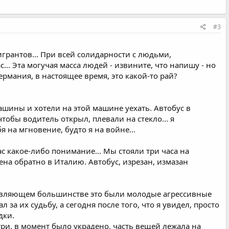
#3
грантов... При всей солидарности с людьми,
... Эта могучая масса людей - извините, что напишу - но
ермания, в настоящее время, это какой-то рай?
шины и хотели на этой машине уехать. Автобус в
тобы водитель открыл, плевали на стекло... я
 на мгновение, будто я на войне...
с какое-либо понимание... Мы стояли три часа на
ена обратно в Италию. Автобус, изрезан, измазан
давляющем большинстве это были молодые агрессивные
 за их судьбу, а сегодня после того, что я увидел, просто
дки.
ри, в момент было украдено, часть вещей лежала на