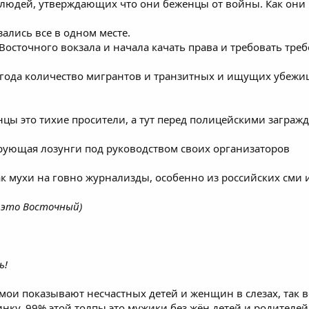
людей, утверждающих что они беженцы от войны. Как они п
ались все в одном месте.
осточного вокзала и начала качать права и требовать треб
о года количество мигрантов и транзитных и ищущих убежи
ы это тихие просители, а тут перед полицейскими загражд
рующая лозунги под руководством своих организаторов
ак мухи на говно журнализды, особенно из российских сми и
 это Восточный)
ь!
мои показывают несчастных детей и женщин в слезах, так вот
тинку. 99% этой толпы это мужики без жён детей и родителе