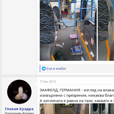
Р
Ели
и
комбат
е
а
к
7 Сен 2015
ц
и
ЗAAФЕЛД, ГЕРМАНИЯ - изглед на влака
и
изхвърлени с презрение, никаква бла
:
А хигиената е равна на тази, каквато я
Глокая Куздра
Гражданин форума