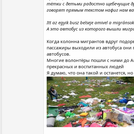
тётки с детьми радостно щебечущие др
говорят прямым текстом нафиг нам в
Itt az egyik busz belseje amivel a migránsoka
А это автобус из которого вышли мигра
Когда колонна мигрантов вдруг подорв
пассажиры выходили из автобуса они п
автобусов.
Многие волонтёры пошли с ними до Авс
прекрасных и воспитанных людей
Я думаю, что она такой и останется, но