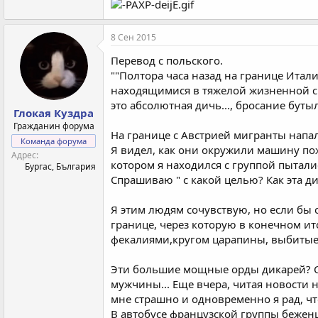
8 Сен 2015
Перевод с польского.
""Полтора часа назад на границе Итал
находящимися в тяжелой жизненной ситу
это абсолютная дичь..., бросание буты
Глокая Куздра
Гражданин форума
На границе с Австрией мигранты напал
Команда форума
Я видел, как они окружили машину по
Адрес
котором я находился с группой пыталис
Бургас, България
Спрашиваю " с какой целью? Как эта ди
Я этим людям сочувствую, но если бы 
границе, через которую в конечном ит
фекалиями,кругом царапины, выбитые 
Эти большие мощные орды дикарей? С
мужчины... Еще вчера, читая новости на
мне страшно и одновременно я рад, чт
В автобусе французской группы беженц