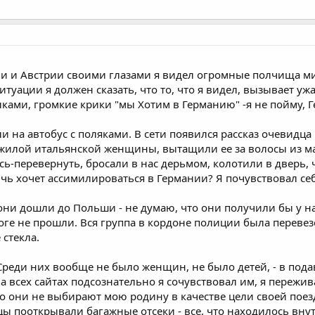
ии и Австрии своими глазами я видел огромные полчища ми
ации я должен сказать, что то, что я видел, вызывает ужас
лками, громкие крики "мы Хотим в Германию" -я не пойму, Г
и на автобус с поляками. В сети появился рассказ очевидца
жилой итальянской женщины, вытащили ее за волосы из ма
ь-перевернуть, бросали в нас дерьмом, колотили в дверь, ч
чь хочет ассимилироваться в Германии? Я почувствовал себя
они дошли до Польши - не думаю, что они получили бы у на
оге не прошли. Вся группа в кордоне полиции была перевез
стекла.
реди них вообще не было женщин, не было детей, - в по
 всех сайтах подсознательно я сочувствовал им, я переживал
о они не выбирают мою родину в качестве цели своей поез
ы пооткрывали багажные отсеки - все, что находилось внут