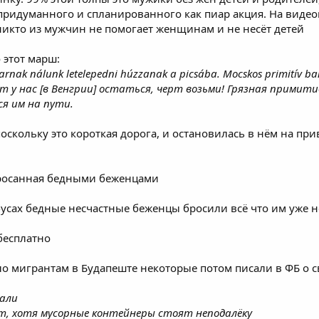
придуманного и спланированного как пиар акция. На видео
никто из мужчин не помогает женщинам и не несёт детей
 этот марш:
karnak nálunk letelepedni húzzanak a picsába. Mocskos primitív b
 у нас [в Венгрии] остаться, черт возьми! Грязная примити
я им на пути.
скольку это короткая дорога, и остановилась в нём на прива
росанная бедными беженцами
усах бедные несчастные беженцы бросили всё что им уже н
бесплатно
 мигрантам в Будапеште некоторые потом писали в ФБ о св
жали
т, хотя мусорные контейнеры стоят неподалёку