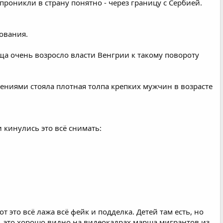
роникли в страну понятно - через границу с Сербией.
ования.
ща очень возросло власти Венгрии к такому повороту
ениями стояла плотная толпа крепких мужчин в возрасте
 кинулись это всё снимать:
 это всё лажа всё фейк и подделка. Детей там есть, но
й, это хорошо видно на видеокадрах марша мигрантов из