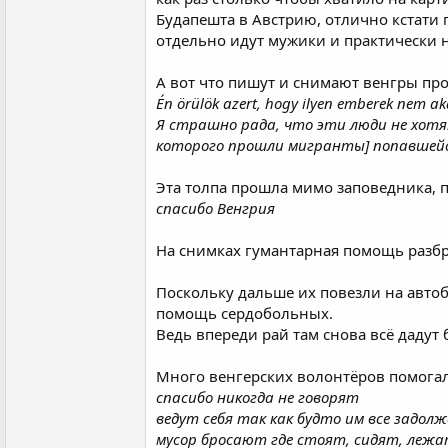
Будапешта в Австрию, отлично кстати 
отдельно идут мужики и практически 
А вот что пишут и снимают венгры про
Én örülök azert, hogy ilyen emberek nem a
Я страшно рада, что эти люди не хотят
которого прошли мигранты] попавшейс
Эта толпа прошла мимо заповедника, по
спасибо Венгрия
На снимках гумантарная помощь разб
Поскольку дальше их повезли на автоб
помощь сердобольных.
Ведь впереди рай там снова всё дадут 
Много венгерских волонтёров помогало
спасибо никогда не говорят
ведут себя так как будто им все задол
мусор бросают где стоят, сидят, лежа