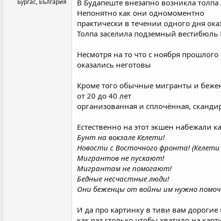
Бургас, България
В Будапеште внезапно возникла толпа 
Непонятно как они одномоментно
практически в течении одного дня оказ
Толпа заселила подземный вестибюль В
Несмотря на то что с ноября прошлог
оказались неготовы
Кроме того обычные мигранты и беженц
от 20 до 40 лет
организованная и сплочённая, сканди
Естественно на этот экшен набежали к
Бунт на вокзале Келети!
Новости с Восточного фронта! (Келети
Мигрантов не пускают!
Мигрантам не помогают!
Бедные несчастные люди!
Они беженцы от войны им нужно помоч
И да про картинку в тиви вам дорогие 
как раз столько чтобы хватило на кар