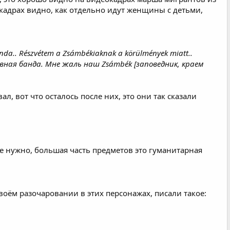
кадрах видно, как отдельно идут женщины с детьми,
anda.. Részvétem a Zsámbékiaknak a körülmények miatt..
вная банда. Мне жаль наш Zsámbék [заповедник, краем
л, вот что осталось после них, это они так сказали
е нужно, большая часть предметов это гуманитарная
оём разочаровании в этих персонажах, писали такое: