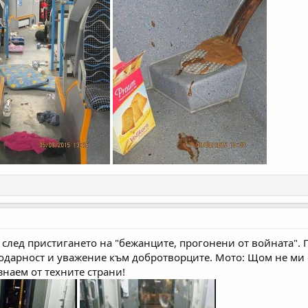
 след пристигането на "бежанците, прогонени от войната".
годарност и уважение към добротворците. Мото: Щом не ми 
 знаем от техните страни!