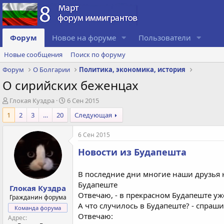
Форум
Новое на форуме
Пользователи
Новые сообщения
Поиск по форуму
Форум
О Болгарии
Политика, экономика, история
О сирийских беженцах
А
Д
Глокая Куздра
6 Сен 2015
в
а
1
2
3
…
20
Следующая
т
т
о
а
6 Сен 2015
р
с
т
о
Новости из Будапешта
е
з
м
д
ы
а
В последние дни многие наши друзья н
н
Будапеште
Глокая Куздра
и
Отвечаю, - в прекрасном Будапеште уж
Гражданин форума
я
А что случилось в Будапеште? - спраш
Команда форума
Отвечаю:
Адрес