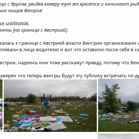
уг с другом, увидев камеру тут же куксятся и начинают ры
аша нищая Венгрия
t szállították.
нты [на границе с Австрией].
алась к границе с Австрией власти Венгрии организовали и
левали в лицо водителю и вот что оставили после себя в 
трии, надеюсь они тоже расскажут правду, потому что Венг
 уверен что теперь венгры будут эту публику встречать по-д