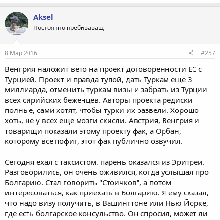
Aksel
Постоянно пребиваващ
8 Мар 2016
#257
Венгрия наложит вето на проект договоренности ЕС с
Турцией. Проект и правда тупой, дать Туркам еще 3
миллиарда, отменить туркам визы и забрать из Турции
всех сирийских беженцев. Авторы проекта редиски
полные, сами хотят, чтобы турки их развели. Хорошо
хоть, не у всех еще мозги скисли. Австрия, Венгрия и
товарищи показали этому проекту фак, а Орбан,
которому все пофиг, этот фак публично озвучил.
Сегодня ехал с таксистом, парень оказался из Эритреи.
Разговорились, он очень оживился, когда услышал про
Болгарию. Стал говорить "Стоичков", а потом
интересоваться, как приехать в Болгарию. Я ему сказал,
что надо визу получить, в Вашингтоне или Нью Йорке,
где есть болгарское консульство. Он спросил, может ли