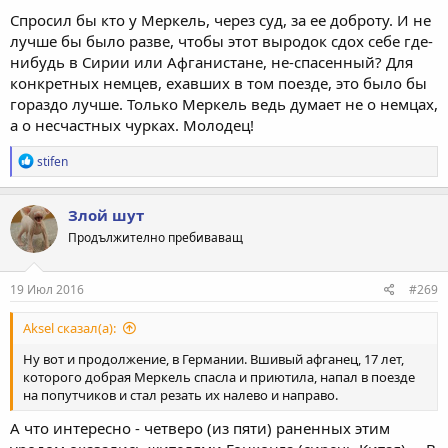
Спросил бы кто у Меркель, через суд, за ее доброту. И не
лучше бы было разве, чтобы этот выродок сдох себе где-
нибудь в Сирии или Афганистане, не-спасенный? Для
конкретных немцев, ехавших в том поезде, это было бы
гораздо лучше. Только Меркель ведь думает не о немцах,
а о несчастных чурках. Молодец!
Р
stifen
е
а
к
Злой шут
ц
Продължително пребиваващ
и
и
:
19 Июл 2016
#269
Aksel сказал(а):
Ну вот и продолжение, в Германии. Вшивый афганец, 17 лет,
которого добрая Меркель спасла и приютила, напал в поезде
на попутчиков и стал резать их налево и направо.
А что интересно - четверо (из пяти) раненных этим