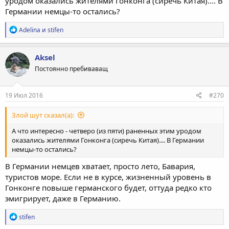
уродом оказались жителями Гонконга (сиречь Китая).... В
Германии немцы-то остались?
Р
Adelina
и
stifen
е
а
к
Aksel
ц
Постоянно пребиваващ
и
и
:
19 Июл 2016
#270
Злой шут сказал(а):
А что интересно - четверо (из пяти) раненных этим уродом
оказались жителями Гонконга (сиречь Китая).... В Германии
немцы-то остались?
В Германии немцев хватает, просто лето, Бавария,
туристов море. Если не в курсе, жизненный уровень в
Гонконге повыше германского будет, оттуда редко кто
эмигрирует, даже в Германию.
Р
stifen
е