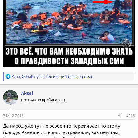
Р
Рэня
,
OdnaKatya
,
stifen
и еще 1 пользователь
е
а
к
Aksel
ц
Постоянно пребиваващ
и
и
:
7 Май 2016
#265
Да народ уже тут не особенно переживает по этому
поводу. Раньше истерики устраивали, как они там,