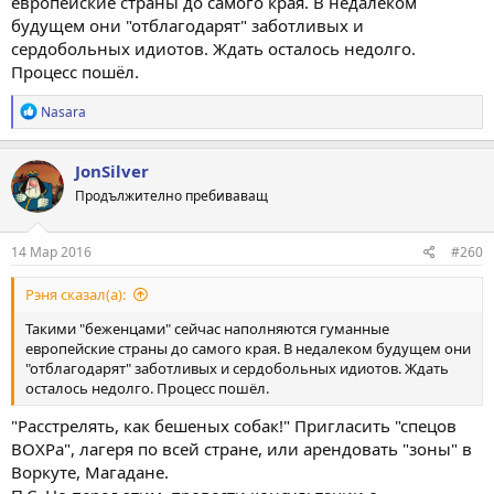
европейские страны до самого края. В недалеком
будущем они "отблагодарят" заботливых и
сердобольных идиотов. Ждать осталось недолго.
Процесс пошёл.
Р
Nasara
е
а
к
JonSilver
ц
Продължително пребиваващ
и
и
:
14 Мар 2016
#260
Рэня сказал(а):
Такими "беженцами" сейчас наполняются гуманные
европейские страны до самого края. В недалеком будущем они
"отблагодарят" заботливых и сердобольных идиотов. Ждать
осталось недолго. Процесс пошёл.
"Расстрелять, как бешеных собак!" Пригласить "спецов
ВОХРа", лагеря по всей стране, или арендовать "зоны" в
Воркуте, Магадане.