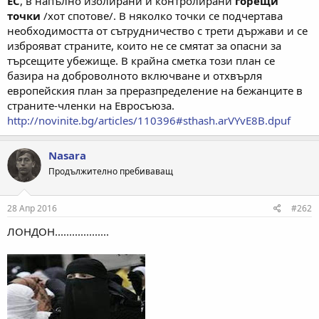
ЕС
, в напълно изолирани и контролирани
горещи
точки
/хот спотове/. В няколко точки се подчертава
необходимостта от сътрудничество с трети държави и се
изброяват страните, които не се смятат за опасни за
търсещите убежище. В крайна сметка този план се
базира на доброволното включване и отхвърля
европейския план за преразпределение на бежанците в
страните-членки на Евросъюза.
http://novinite.bg/articles/110396#sthash.arVYvE8B.dpuf
Nasara
Продължително пребиваващ
28 Апр 2016
#262
ЛОНДОН...................