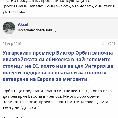
П.С. Но перед этим, провести консультации с
"россиянами Запада" - они знають, что делать, они такия
умныяяяя...
Aksel
Постоянно пребиваващ
21 Апр 2016
#261
Унгарският премиер Виктор Орбан започна
европейската си обиколка в най-големите
столици на ЕС, която има за цел Унгария да
получи подкрепа за плана си за пълното
затваряне на Европа за мигранти.
Орбан ще представи плана си "
Шенген
2.0", който иска
да превърне Европа в крепост. Много хора обаче
наричат неговият проект "Планът Анти-Меркел", писа
тези дни "Ди Цайт".