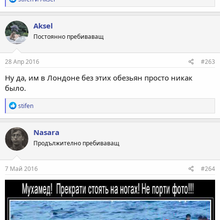
е
а
к
Aksel
ц
Постоянно пребиваващ
и
и
:
28 Апр 2016
#263
Ну да, им в Лондоне без этих обезьян просто никак
было.
Р
stifen
е
а
к
Nasara
ц
Продължително пребиваващ
и
и
:
7 Май 2016
#264