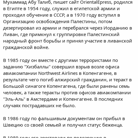
Мухаммад Абу Талиб, пишет сайт OrientalEpress, родился
в Египте в 1954 году, служил в египетской армии и
проходил обучение в СССР, а в 1970 году вступил в
Организацию освобождения Палестины, потом
дезертировал из армии и перебрался через Иорданию в
Ливан, где примкнул к группировке Палестинский
народный фронт борьбы и принял участие в ливанской
гражданской войне.
В 1985 году он вместе с другими террористами по
заданию "Хизбаллы" совершил взрыв возле офиса
авиакомпании Northwest Airlines в Копенгагене, в
результате чего погиб алжирский гражданин, и теракт в
Большой синагоге Копенгагена, где были ранены семь
человек, а также теракты против офисов авиакомпании
"Эль-Аль" в Амстердаме и Копенгагене. В последних
случаях пострадавших не было.
В 1986 году по фальшивым документам он прибыл в
Швецию со своей семьей и получил статус беженца.
В 1989 году его арестовали по подозрению в