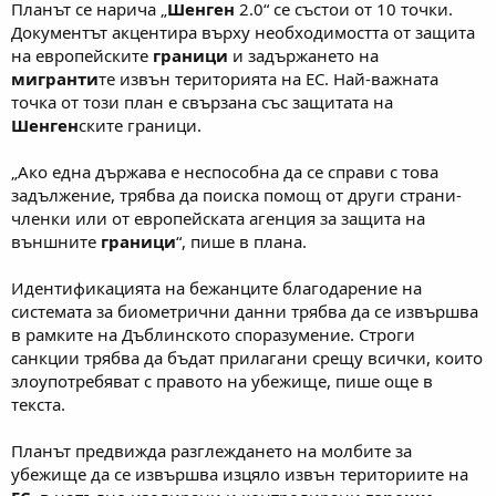
Планът се нарича „
Шенген
2.0“ се състои от 10 точки.
Документът акцентира върху необходимостта от защита
на европейските
граници
и задържането на
мигранти
те извън територията на ЕС. Най-важната
точка от този план е свързана със защитата на
Шенген
ските граници.
„Ако една държава е неспособна да се справи с това
задължение, трябва да поиска помощ от други страни-
членки или от европейската агенция за защита на
външните
граници
“, пише в плана.
Идентификацията на бежанците благодарение на
системата за биометрични данни трябва да се извършва
в рамките на Дъблинското споразумение. Строги
санкции трябва да бъдат прилагани срещу всички, които
злоупотребяват с правото на убежище, пише още в
текста.
Планът предвижда разглеждането на молбите за
убежище да се извършва изцяло извън териториите на