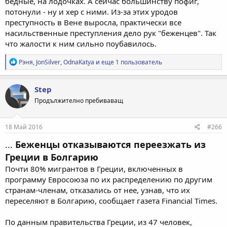
бедные, на лодочках. А сейчас большинству пофиг,
потонули - ну и хер с ними. Из-за этих уродов
преступность в Вене выросла, практически все
насильственные преступления дело рук "беженцев". Так
что жалости к ним сильно поубавилось.
Р
Рэня
,
JonSilver
,
OdnaKatya
и еще 1 пользователь
е
а
к
Step
ц
Продължително пребиваващ
и
и
:
18 Май 2016
#266
...
Беженцы отказываются переезжать из
Греции в Болгарию
Почти 80% мигрантов в Греции, включенных в
программу Евросоюза по их распределению по другим
странам-членам, отказались от нее, узнав, что их
переселяют в Болгарию, сообщает газета Financial Times.
По данным правительства Греции, из 47 человек,