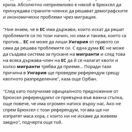
криза. Абсолютно неприемливо е някой в Брюксел да
принуждава страните-членки да решават демографските
и икономически проблеми чрез миграция.
"Ние знаем, че в
ЕС
има държави, които искат да решат
проблемите си по този начин, но има и такива, които са
против...
ЕС
не може да лиши
Унгария
от правото си
сама да решава проблемите си. С една дума
ЕС
не може
да създава система за пускане на
мигранти
и след това
на всяка държава-член на
ЕС
да й се налагат квоти и
колко
мигранти
трябва да приеме... Поради тази
причина в
Унгария
ще проведем референдум срещу
квотното разпределение", каза още Орбан.
"След като получихме официалното предложение от
Брюксел референдумът се превърна във важна стъпка,
още повече, че има огромен натиск върху нас. Ако не
спрем Брюксел с този референдум, тогава ще ни
изпратят маса хора, с които ни не искаме да живеем
заедно", подчерта още той.