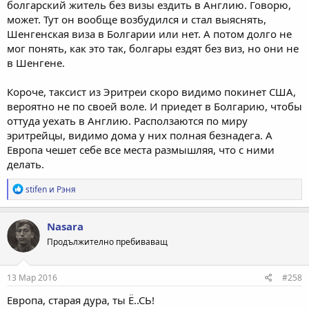
болгарский житель без визы ездить в Англию. Говорю,
может. Тут он вообще возбудился и стал выяснять,
Шенгенская виза в Болгарии или нет. А потом долго не
мог понять, как это так, болгары ездят без виз, но они не
в Шенгене.
Короче, таксист из Эритреи скоро видимо покинет США,
вероятно не по своей воле. И приедет в Болгарию, чтобы
оттуда уехать в Англию. Расползаются по миру
эритрейцы, видимо дома у них полная безнадега. А
Европа чешет себе все места размышляя, что с ними
делать.
Р
stifen
и
Рэня
е
а
к
Nasara
ц
Продължително пребиваващ
и
и
:
13 Мар 2016
#258
Европа, старая дура, ты Ё..СЬ!