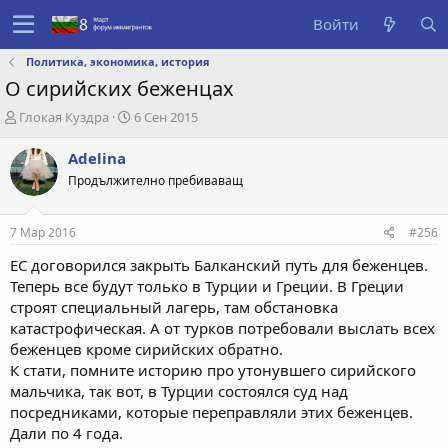
Войти
Политика, экономика, история
О сирийских беженцах
А
Д
Глокая Куздра
6 Сен 2015
в
а
т
т
Adelina
о
а
Продължително пребиваващ
р
с
т
о
е
з
7 Мар 2016
#256
м
д
ы
а
ЕС договорился закрыть Балканский путь для беженцев.
н
Теперь все будут только в Турции и Греции. В Греции
и
строят специальный лагерь, там обстановка
я
катастрофическая. А от турков потребовали выслать всех
беженцев кроме сирийских обратно.
К стати, помните историю про утонувшего сирийского
мальчика, так вот, в Турции состоялся суд над
посредниками, которые переправляли этих беженцев.
Дали по 4 года.