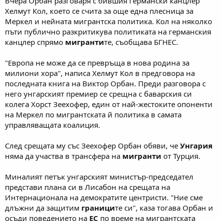
Вчера Орбан разговаря с бившия германски канцлер
Хелмут Кол, което се счита за още една плесница за
Меркел и нейната мигрантска политика. Кол на няколко
пъти публично разкритикува политиката на германския
канцлер спрямо
мигранти
те, съобщава БГНЕС.
"Европа не може да се превръща в нова родина за
милиони хора", написа Хелмут Кол в предговора на
последната книга на Виктор Орбан. Преди разговора с
него унгарският премиер се срещна с баварския си
колега Хорст Зеехофер, един от най-жестоките опоненти
на Меркел по мигрантската й политика в самата
управляващата коалиция.
След срещата му със Зеехофер Орбан обяви, че
Унгария
няма да участва в трансфера на
мигранти
от Турция.
Миналият петък унгарският министър-председател
представи плана си в Лисабон на срещата на
Интернационала на демократите центристи. "Ние сме
длъжни да защитим
граници
те си", каза тогава Орбан и
осъди поведението на
ЕС
по време на мигрантската