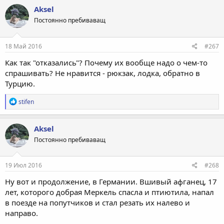
Aksel
Постоянно пребиваващ
18 Май 2016
#267
Как так "отказались"? Почему их вообще надо о чем-то
спрашивать? Не нравится - рюкзак, лодка, обратно в
Турцию.
Р
stifen
е
а
к
Aksel
ц
Постоянно пребиваващ
и
и
:
19 Июл 2016
#268
Ну вот и продолжение, в Германии. Вшивый афганец, 17
лет, которого добрая Меркель спасла и птиютила, напал
в поезде на попутчиков и стал резать их налево и
направо.