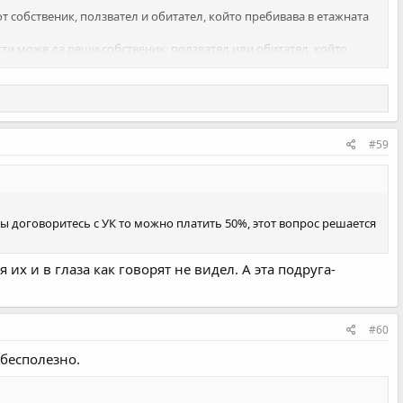
и от собственик, ползвател и обитател, който пребивава в етажната
части може да реши собственик, ползвател или обитател, който
азходите за управление и поддържане по ал. 1. За отсъствието се
#59
 вы договоритесь с УК то можно платить 50%, этот вопрос решается
их и в глаза как говорят не видел. А эта подруга-
#60
 бесполезно.