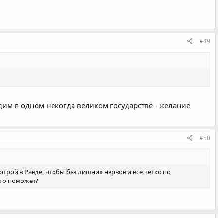
#49
идим в одном некогда великом государстве - желание
#50
отрой в Равде, чтобы без лишних нервов и все четко по
Кто поможет?