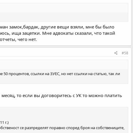
оман замок,бардак, другие вещи взяли, мне бы было
паюсь, ища зацепки. Мне адвокаты сказали, что такой
тчеты, чего нет.
#58
 50 процентов, ссылки на ЗУЕС, но нет ссылки на статью, так ли
 месяц, то если вы договоритесь с УК то можно платить
11 г.)
 собственост се разпределят поравно според броя на собствениците,