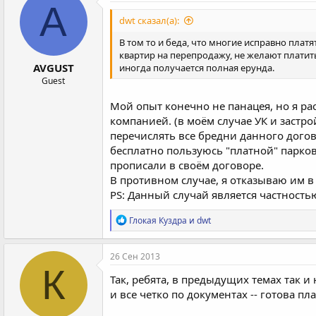
ц
A
и
dwt сказал(а):
и
:
В том то и беда, что многие исправно плат
квартир на перепродажу, не желают платить
AVGUST
иногда получается полная ерунда.
Guest
Мой опыт конечно не панацея, но я ра
компанией. (в моём случае УК и застр
перечислять все бредни данного догово
бесплатно пользуюсь "платной" парков
прописали в своём договоре.
В противном случае, я отказываю им в
PS: Данный случай является частност
Р
Глокая Куздра
и
dwt
е
а
к
26 Сен 2013
ц
К
и
Так, ребята, в предыдущих темах так 
и
и все четко по документах -- готова п
: