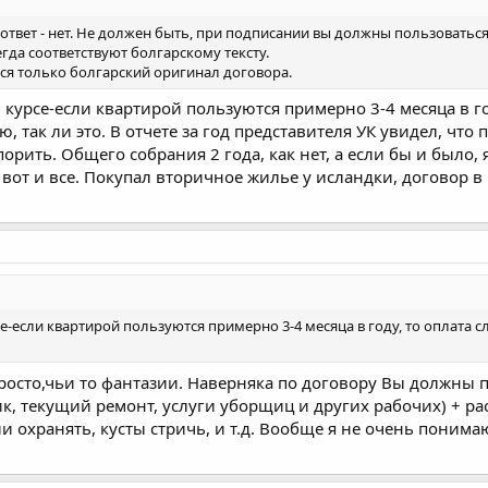
 ответ - нет. Не должен быть, при подписании вы должны пользоватьс
егда соответствуют болгарскому тексту.
ься только болгарский оригинал договора.
в курсе-если квартирой пользуются примерно 3-4 месяца в 
ю, так ли это. В отчете за год представителя УК увидел, чт
спорить. Общего собрания 2 года, как нет, а если бы и было
 вот и все. Покупал вторичное жилье у исландки, договор 
рсе-если квартирой пользуются примерно 3-4 месяца в году, то оплата 
 просто,чьи то фантазии. Наверняка по договору Вы должны
к, текущий ремонт, услуги уборщиц и других рабочих) + рас
охранять, кусты стричь, и т.д. Вообще я не очень понимаю