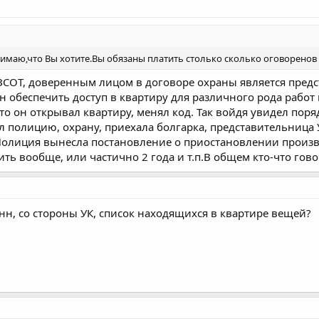
нимаю,что Вы хотите.Вы обязаны платить столько сколько оговоренов
ЗСОТ, доверенным лицом в договоре охраны является предс
н обеспечить доступ в квартиру для различного рода работ 
, что он открывал квартиру, менял код. Так войдя увидел пор
л полицию, охрану, приехала болгарка, представительница 
 Полиция вынесла постановление о приостановлении произв
ить вообще, или частично 2 года и т.п.В общем кто-что говор
нн, со стороны УК, список находящихся в квартире вещей?