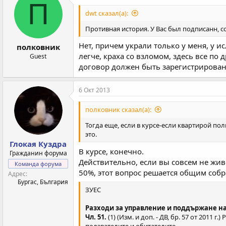
П
dwt сказал(а):
Противная история. У Вас был подписанн, с
Нет, причем украли только у меня, у 
полковник
легче, краха со взломом, здесь все по
Guest
договор должен быть зарегистрирован 
6 Окт 2013
полковник сказал(а):
Тогда еще, если в курсе-если квартирой пол
это.
Глокая Куздра
В курсе, конечно.
Гражданин форума
Действительно, если вы совсем не живе
Команда форума
50%, этот вопрос решается общим соб
Адрес
Бургас, България
ЗУЕС
Разходи за управление и поддържане на
Чл. 51.
(1) (Изм. и доп. - ДВ, бр. 57 от 201