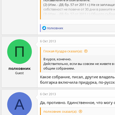
ползвателите и обитателите.
(2) (Изм. - ДВ, бр. 57 от 2011 г.) Не се зап
собственост не повече от 30 дни в рамките 
(3) (Изм. - ДВ, бр. 57 от 2011 г.) Общото с
отсъства повече от 30 дни в рамките на едн
уведомява писмено председателят на управ
Р
полковник
е
а
к
6 Окт 2013
ц
П
и
Глокая Куздра сказал(а):
и
:
В курсе, конечно.
Действительно, если вы совсем не живете в 
полковник
общим собранием.
Guest
Какое собрание, писал, другие владель
болгарка включила придурка, по-русск
6 Окт 2013
A
Да, противно. Единственное, что могу с
полковник сказал(а):