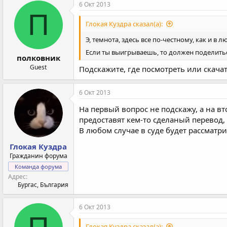
6 Окт 2013
П
Глокая Куздра сказал(а):
Э, темнота, здесь все по-честному, как и в 
Если ты выигрываешь, то должен поделитьс
полковник
Guest
Подскажите, где посмотреть или скачат
6 Окт 2013
На первый вопрос не подскажу, а на в
предоставят кем-то сделаный перевод, 
В любом случае в суде будет рассматр
Глокая Куздра
Гражданин форума
Команда форума
Адрес
Бургас, България
6 Окт 2013
Глокая Куздра сказал(а):