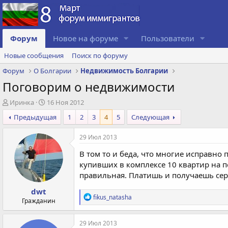
Форум
Новое на форуме
Пользователи
Новые сообщения
Поиск по форуму
Форум
О Болгарии
Недвижимость Болгарии
Поговорим о недвижимости
А
Д
Иринка
16 Ноя 2012
в
а
Предыдущая
1
2
3
4
5
Следующая
т
т
о
а
29 Июл 2013
р
с
т
о
В том то и беда, что многие исправно
е
з
купивших в комплексе 10 квартир на пе
м
д
правильная. Платишь и получаешь серв
ы
а
н
dwt
и
Р
fikus_natasha
Гражданин
я
е
а
к
29 Июл 2013