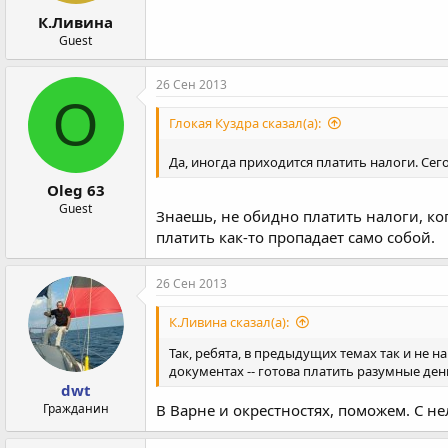
К.Ливина
Guest
26 Сен 2013
O
Глокая Куздра сказал(а):
Да, иногда приходится платить налоги. Сег
Oleg 63
Guest
Знаешь, не обидно платить налоги, ко
платить как-то пропадает само собой.
26 Сен 2013
К.Ливина сказал(а):
Так, ребята, в предыдущих темах так и не 
документах -- готова платить разумные ден
dwt
Гражданин
В Варне и окрестностях, поможем. С 