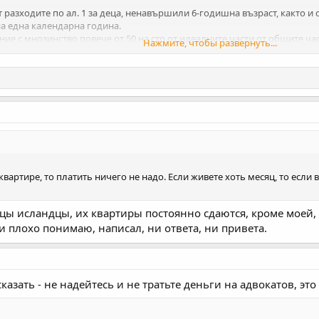
лащат разходите по ал. 1 за деца, ненавършили 6-годишна възраст, както 
на една календарна година.
ъбрание с мнозинство повече от 50 на сто от идеалните части от общите 
Нажмите, чтобы развернуть...
а календарна година да заплаща за времето на отсъствие 50 на сто от р
ителния съвет (управителят).
квартире, то платить ничего не надо. Если живете хоть месяц, то если
цы исландцы, их квартиры постоянно сдаются, кроме моей, я 
и плохо понимаю, написал, ни ответа, ни привета.
казать - не надейтесь и не тратьте деньги на адвокатов, это