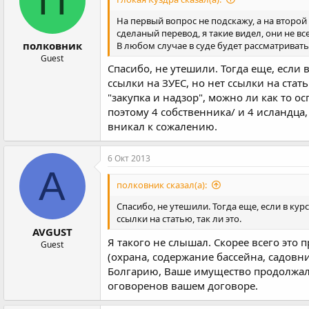
П
На первый вопрос не подскажу, а на второй
сделаный перевод, я такие видел, они не вс
полковник
В любом случае в суде будет рассматриват
Guest
Спасибо, не утешили. Тогда еще, если 
ссылки на ЗУЕС, но нет ссылки на стать
"закупка и надзор", можно ли как то о
поэтому 4 собственника/ и 4 исландца,
вникал к сожалению.
6 Окт 2013
A
полковник сказал(а):
Спасибо, не утешили. Тогда еще, если в ку
ссылки на статью, так ли это.
AVGUST
Я такого не слышал. Скорее всего это
Guest
(охрана, содержание бассейна, садовни
Болгарию, Ваше имущество продолжали 
оговоренов вашем договоре.