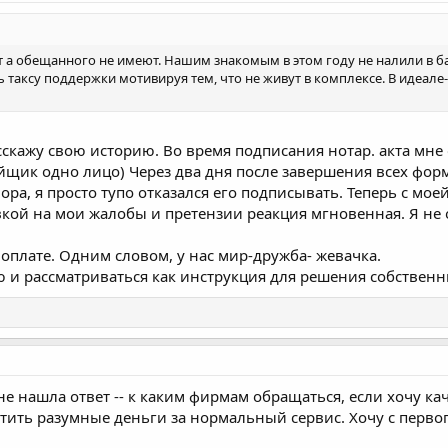
ят а обещанного не имеют. Нашим знакомым в этом году не налили в б
 таксу поддержки мотивируя тем, что не живут в комплексе. В идеале
сскажу свою историю. Во время подписания нотар. акта мн
ойщик одно лицо) Через два дня после завершения всех фор
ра, я просто тупо отказался его подписывать. Теперь с моей
кой на мои жалобы и претензии реакция мгновенная. Я не о
 оплате. Одним словом, у нас мир-дружба- жевачка.
ью и рассматриваться как инструкция для решения собстве
и не нашла ответ -- к каким фирмам обращаться, если хочу 
латить разумные деньги за нормальный сервис. Хочу с первог