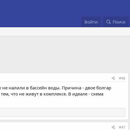
Войти
Поиск
#46
у не налили в бассейн воды. Причина - двое болгар
ем, что не живут в комплексе. В идеале - схема
#47