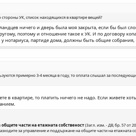
о стороны УК, список находящихся в квартире вещей?
исландцев ничего и дверь была моя закрыта, если бы был сл
 другому, поэтому и отношение такое к УК. И по договору ко
у нотариуса, партиде дома, должны быть общие собрания, о
ьзуются примерно 3-4 месяца в году, то оплата слышал за последующие
те в квартире, то платить ничего не надо. Если живете хоть
ранием.
 общите части на етажната собственост
(Загл. изм. - ДВ, бр. 57 от 20
1 г.) Разходите за управление и поддържане на общите части на етажната