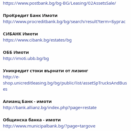
https://www.postbank.bg/bg-BG/Leasing/02AssetsSale/
ПроКредит Банк Имоти
http://www.procreditbank.bg/bg/search/result?term=Бургас
СИБАНК Имоти
https://www.cibank.bg/estates/bg
ОББ Имоти
http://imoti.ubb.bg/bg
Уникредит стоки върнати от лизинг
http://e-
shop.unicreditleasing.bg/bg/public/list/assetSpTrucksAndBus
es
Алианц Банк - имоти
http://bank.allianz.bg/index.php?page=restate
Общинска банка - имоти
http://www.municipalbank.bg/?page=targove