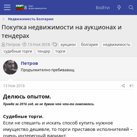
Войти
Недвижимость Болгарии
Покупка недвижимости на аукционах и
тендерах
А
Д
Т
Петров
13 Ноя 2018
аукцион
болгария
недвижимость
в
а
е
судебные торги
тендер
торги
т
т
г
о
а
и
Петров
р
с
Продължително пребиваващ
т
о
е
з
м
д
13 Ноя 2018
#1
ы
а
н
Делюсь опытом.
и
Правда за 2016 год, но не думаю что что-то поменялось.
я
Судебные торги.
Если не спешить и искать способ купить нужное
имущество дешевле, то торги приставов исполнителей –
очень интересный вариант.