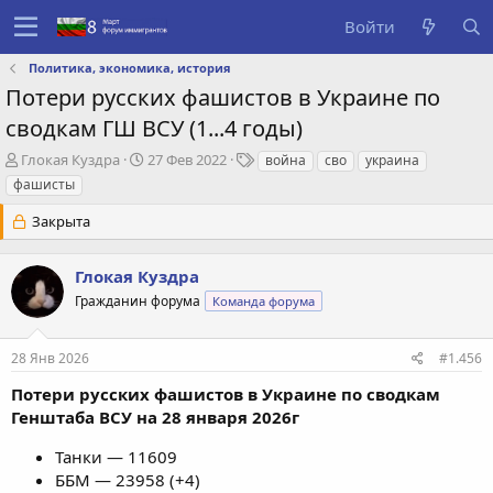
Войти
Политика, экономика, история
Потери русских фашистов в Украине по
сводкам ГШ ВСУ (1...4 годы)
А
Д
Т
Глокая Куздра
27 Фев 2022
война
сво
украина
в
а
е
фашисты
т
т
г
о
а
и
Закрыта
р
с
т
о
Глокая Куздра
е
з
м
д
Гражданин форума
Команда форума
ы
а
н
и
28 Янв 2026
#1.456
я
Потери русских фашистов в Украине по сводкам
Генштаба ВСУ на 28 января 2026г
Танки — 11609
ББМ — 23958 (+4)