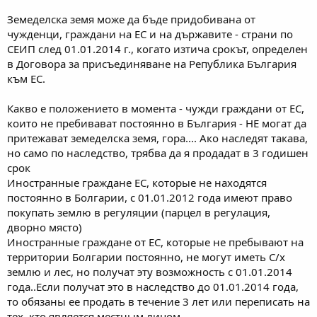
Земеделска земя може да бъде придобивана от
чужденци, граждани на ЕС и на държавите - страни по
СЕИП след 01.01.2014 г., когато изтича срокът, определен
в Договора за присъединяване на Република България
към ЕС.
Какво е положението в момента - чужди граждани от ЕС,
които не пребивават постоянно в България - НЕ могат да
притежават земеделска земя, гора.... Ако наследят такава,
но само по наследство, трябва да я продадат в 3 годишен
срок
Иностранные граждане ЕС, которые не находятся
постоянно в Болгарии, с 01.01.2012 года имеют право
покупать землю в регуляции (парцел в регулация,
дворно място)
Иностранные граждане от ЕС, которые не пребывают на
территории Болгарии постоянно, не могут иметь С/х
землю и лес, но получат эту возможность с 01.01.2014
года..Если получат это в наследство до 01.01.2014 года,
то обязаны ее продать в течение 3 лет или переписать на
тех, кто является местным лицом.