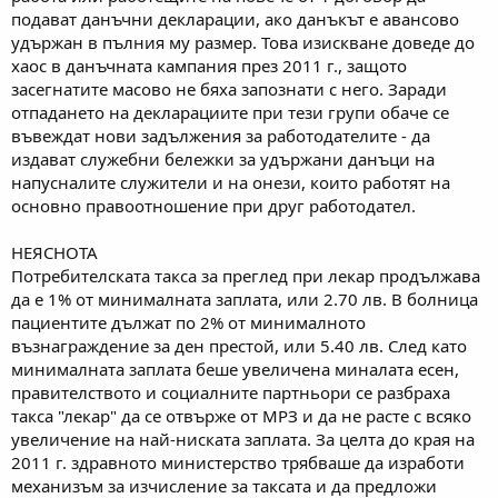
подават данъчни декларации, ако данъкът е авансово
удържан в пълния му размер. Това изискване доведе до
хаос в данъчната кампания през 2011 г., защото
засегнатите масово не бяха запознати с него. Заради
отпадането на декларациите при тези групи обаче се
въвеждат нови задължения за работодателите - да
издават служебни бележки за удържани данъци на
напусналите служители и на онези, които работят на
основно правоотношение при друг работодател.
НЕЯСНОТА
Потребителската такса за преглед при лекар продължава
да е 1% от минималната заплата, или 2.70 лв. В болница
пациентите дължат по 2% от минималното
възнаграждение за ден престой, или 5.40 лв. След като
минималната заплата беше увеличена миналата есен,
правителството и социалните партньори се разбраха
такса "лекар" да се отвърже от МРЗ и да не расте с всяко
увеличение на най-ниската заплата. За целта до края на
2011 г. здравното министерство трябваше да изработи
механизъм за изчисление за таксата и да предложи