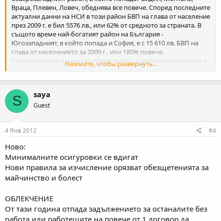
Няма откъде да открие фирма, че и да я издържа едно 6м до
Враца, Плевен, Ловеч, обеднява все повече. Според последните
година със спестявания. В момента бизнес не е улеснено да се
актуални данни на НСИ в този район БВП на глава от население
започне от 0, а е адски усложнено и го усложняват с всеки ден.​
през 2009 г. е бил 5576 лв., или 62% от средното за страната. В
същото време най-богатият район на България -
Югозападният, в който попада и София, е с 15 610 лв. БВП на
глава от населението за 2009 г., или 180% повече.
Сравнителните данни показват, че през годините тази разлика
Нажмите, чтобы развернуть...
се е задълбочила чувствително. През 2000 г. например БВП на
човек в Северозападния регион е възлизал на 90% от този за
страната, а разликата спрямо най-богатия район е едва 47%.
saya
Сходна е картината и в Северния централен район, в който БВП
S
на глава от населението за 2009 г. е 5942 лв. В този район
Guest
попадат Велико Търново, Габрово, Русе, Разград, Силистра
4 Янв 2012
#4
Ново:
Минималните осигуровки се вдигат
Нови правила за изчисление орязват обезщетенията за
майчинство и болест
ОБЛЕКЧЕНИЕ
От тази година отпада задължението за останалите без
работа или работещите на повече от 1 договор да