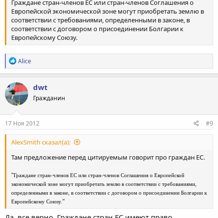
Граждане стран-членов ЕС или стран-членов Соглашения о
Европейской экономической зоне могут приобретать землю в
соответствии с требованиями, определенными в законе, в
соответствии с договором о присоединении Болгарии к
Европейскому Союзу.
Р
Alice
е
а
к
dwt
ц
Гражданин
и
и
:
17 Ноя 2012
#9
AlexSmith сказал(а):
Там предложение перед цитируемым говорит про граждан ЕС.
"
Граждане стран-членов ЕС или стран-членов Соглашения о Европейской
экономической зоне могут приобретать землю в соответствии с требованиями,
определенными в законе, в соответствии с договором о присоединении Болгарии к
"
Европейскому Союзу.
Да, все верно. Граждане стран ЕС имеют право