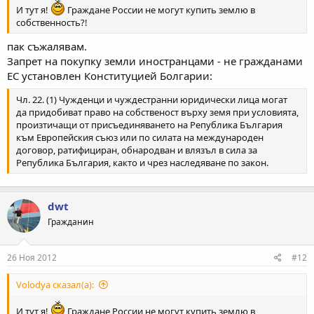
И тут я!
Граждане России не могут купить землю в
собственность?!
пак съжалявам.
Запрет на покупку земли иностранцами - не гражданами
ЕС установлен Конституцией Болгарии:
Чл. 22. (1) Чужденци и чуждестранни юридически лица могат
да придобиват право на собственост върху земя при условията,
произтичащи от присъединяването на Република България
към Европейския съюз или по силата на международен
договор, ратифициран, обнародван и влязъл в сила за
Република България, както и чрез наследяване по закон.
dwt
Гражданин
26 Ноя 2012
#12
Volodya сказал(а):
И тут я!
Граждане России не могут купить землю в