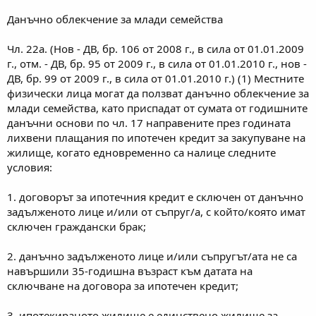
Данъчно облекчение за млади семейства
Чл. 22а. (Нов - ДВ, бр. 106 от 2008 г., в сила от 01.01.2009
г., отм. - ДВ, бр. 95 от 2009 г., в сила от 01.01.2010 г., нов -
ДВ, бр. 99 от 2009 г., в сила от 01.01.2010 г.) (1) Местните
физически лица могат да ползват данъчно облекчение за
млади семейства, като приспадат от сумата от годишните
данъчни основи по чл. 17 направените през годината
лихвени плащания по ипотечен кредит за закупуване на
жилище, когато едновременно са налице следните
условия:
1. договорът за ипотечния кредит е сключен от данъчно
задълженото лице и/или от съпруг/а, с който/която имат
сключен граждански брак;
2. данъчно задълженото лице и/или съпругът/ата не са
навършили 35-годишна възраст към датата на
сключване на договора за ипотечен кредит;
3. ипотекираното жилище е единствено жилище за