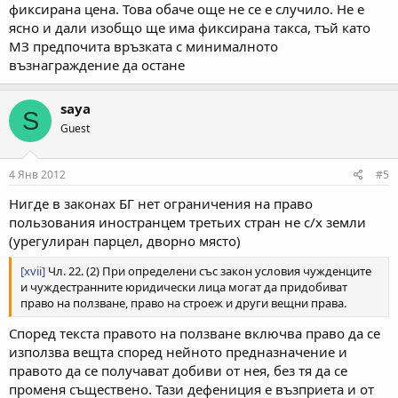
фиксирана цена. Това обаче още не се е случило. Не е
ясно и дали изобщо ще има фиксирана такса, тъй като
МЗ предпочита връзката с минималното
възнаграждение да остане
saya
S
Guest
4 Янв 2012
#5
Нигде в законах БГ нет ограничения на право
пользования иностранцем третьих стран не с/х земли
(урегулиран парцел, дворно място)
[xvii]
Чл. 22. (2) При определени със закон условия чужденците
и чуждестранните юридически лица могат да придобиват
право на ползване, право на строеж и други вещни права.
Според текста правото на ползване включва право да се
използва вещта според нейното предназначение и
правото да се получават добиви от нея, без тя да се
променя съществено. Тази дефениция е възприета и от