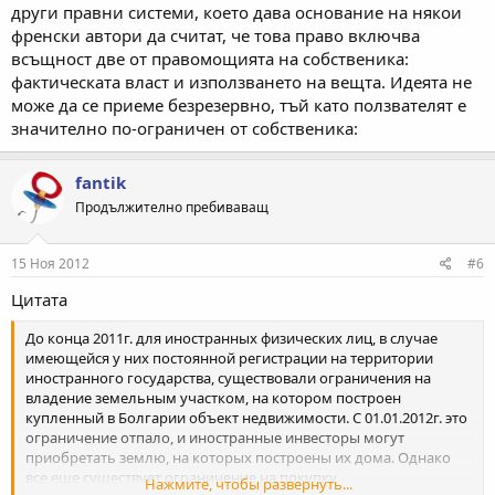
други правни системи, което дава основание на някои
френски автори да считат, че това право включва
всъщност две от правомощията на собственика:
фактическата власт и използването на вещта. Идеята не
може да се приеме безрезервно, тъй като ползвателят е
значително по-ограничен от собственика:
fantik
Продължително пребиваващ
15 Ноя 2012
#6
Цитата
До конца 2011г. для иностранных физических лиц, в случае
имеющейся у них постоянной регистрации на территории
иностранного государства, существовали ограничения на
владение земельным участком, на котором построен
купленный в Болгарии объект недвижимости. С 01.01.2012г. это
ограничение отпало, и иностранные инвесторы могут
приобретать землю, на которых построены их дома. Однако
все еще существует ограничение на покупку
Нажмите, чтобы развернуть...