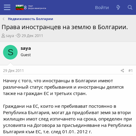
Войти
Недвижимость Болгарии
Права иностранцев на землю в Болгарии.
А
Д
saya
29 Дек 2011
в
а
т
т
saya
S
о
а
Guest
р
с
т
о
е
з
29 Дек 2011
#1
м
д
ы
а
Начну с того, что иностранцы в Болгарии имеют
н
различный статус пребывания и иностранцы делятся
и
также на граждан ЕС и третьих стран.
я
Граждани на ЕС, които не пребивават постоянно в
Република България, могат да придобиват земя за втори
жилищен имот след изтичането на срока, определен при
условията на Договора за присъединяване на Република
България към ЕС, т.е. след 01.01. 2012 г.