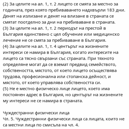
(2) За целите на ал. 1, т. 2 лицето се смята за местно за
годината, през която пребиваването надхвърли 183 дни.
Денят на излизане и денят на влизане в страната се
смятат поотделно за дни на пребиваване в страната.
(3) За целите на ал. 1, т. 2 периодът на престой в
България единствено с цел обучение или медицинско
лечение не се смята за пребиваване в България.
(4) За целите на ал. 1, т. 4 центърът на жизнените
интереси се намира в България, когато интересите на
лицето са тясно свързани със страната. При тяхното
определяне могат да се вземат предвид семейството,
собствеността, мястото, от което лицето осъществява
трудова, професионална или стопанска дейност, и
мястото, от което управлява собствеността си.
(5) Не е местно физическо лице лицето, което има
постоянен адрес в България, но центърът на жизнените
му интереси не се намира в страната.
Чуждестранни физически лица
Чл. 5. Чуждестранни физически лица са лицата, които не
са местни лица по смисъла на чл. 4.