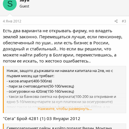
S
Guest
4 Янв 2012
#3
Есть два варианта не открывать фирму, но владеть
землей законно. Перемещаться лучше, если пенсионер,
обеспеченный по уши.. или есть бизнес в России,
доходный и стабильный.. Но если вы решили, что
можете найти работу в Болгарии, переместившись, а
потом ее искать, то жестоко ошибаетесь..
Никак, защото държавата ни намали капитала на 2лв, но с
първия месец ще трябват:
- касов апарат(400-500лв)
- пари за счетоводител(50-100/месец)
- осигуровки на 420лв(150-160/месец)
- такси за банкова сметка на фирмата(100-200 за откриване и
едно 5-10/месец+парите за куп платежни за осигуровките)
плюс такси за откриване на фирмата едно 500-600лв, а за
Нажмите, чтобы развернуть...
разрешителните, които се искат за повечето неща и значат
хиляди лева такси и чакане до година и гонене на кой да
"Сега" Брой 4281 (1) 03 Януари 2012​
пуснеш рушвет да не говорим... Безработен на 200лв помощи
или със спестени 2-3000 от стари заплати няма никакъв шанс.
Северозападният район, в който попадат Видин, Монтана,