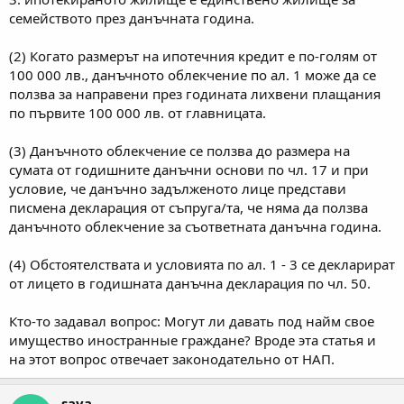
семейството през данъчната година.
(2) Когато размерът на ипотечния кредит е по-голям от
100 000 лв., данъчното облекчение по ал. 1 може да се
ползва за направени през годината лихвени плащания
по първите 100 000 лв. от главницата.
(3) Данъчното облекчение се ползва до размера на
сумата от годишните данъчни основи по чл. 17 и при
условие, че данъчно задълженото лице представи
писмена декларация от съпруга/та, че няма да ползва
данъчното облекчение за съответната данъчна година.
(4) Обстоятелствата и условията по ал. 1 - 3 се декларират
от лицето в годишната данъчна декларация по чл. 50.
Кто-то задавал вопрос: Могут ли давать под найм свое
имущество иностранные граждане? Вроде эта статья и
на этот вопрос отвечает законодательно от НАП.
saya