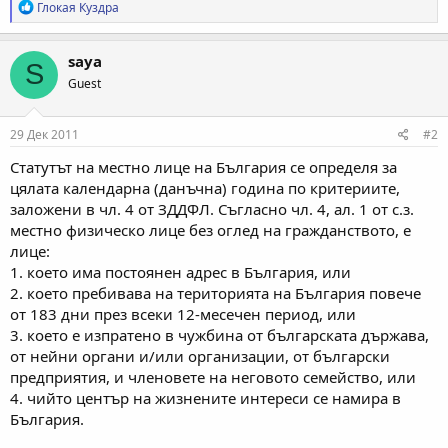
Р
Глокая Куздра
е
а
к
saya
S
ц
Guest
и
и
:
29 Дек 2011
#2
Статутът на местно лице на България се определя за
цялата календарна (данъчна) година по критериите,
заложени в чл. 4 от ЗДДФЛ. Съгласно чл. 4, ал. 1 от с.з.
местно физическо лице без оглед на гражданството, е
лице:
1. което има постоянен адрес в България, или
2. което пребивава на територията на България повече
от 183 дни през всеки 12-месечен период, или
3. което е изпратено в чужбина от българската държава,
от нейни органи и/или организации, от български
предприятия, и членовете на неговото семейство, или
4. чийто център на жизнените интереси се намира в
България.