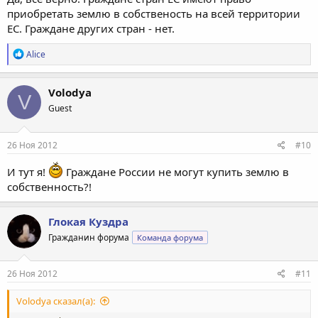
приобретать землю в собственость на всей территории
ЕС. Граждане других стран - нет.
Р
Alice
е
а
к
Volodya
V
ц
Guest
и
и
:
26 Ноя 2012
#10
И тут я!
Граждане России не могут купить землю в
собственность?!
Глокая Куздра
Гражданин форума
Команда форума
26 Ноя 2012
#11
Volodya сказал(а):