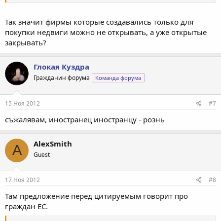
сельскохозяйственных земель. Это ограничение отпадет
01.01.2014г.
Так значит фирмы которые создавались только для
покупки недвиги можно не открывать, а уже открытые
закрывать?
Глокая Куздра
Гражданин форума
Команда форума
15 Ноя 2012
#7
съжалявам, иностранец иностранцу - рознь
AlexSmith
A
Guest
17 Ноя 2012
#8
Там предложение перед цитируемым говорит про
граждан ЕС.