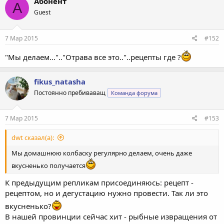
Абонент
А
ц
Guest
и
и
:
7 Мар 2015
#152
"Мы делаем...".."Отрава все это.."..рецепты где ?
fikus_natasha
Постоянно пребиваващ
Команда форума
7 Мар 2015
#153
dwt сказал(а):
Мы домашнюю колбаску регулярно делаем, очень даже
вкусненько получается
К предыдущим репликам присоединяюсь: рецепт -
рецептом, но и дегустацию нужно провести. Так ли это
вкусненько?
В нашей провинции сейчас хит - рыбные извращения от