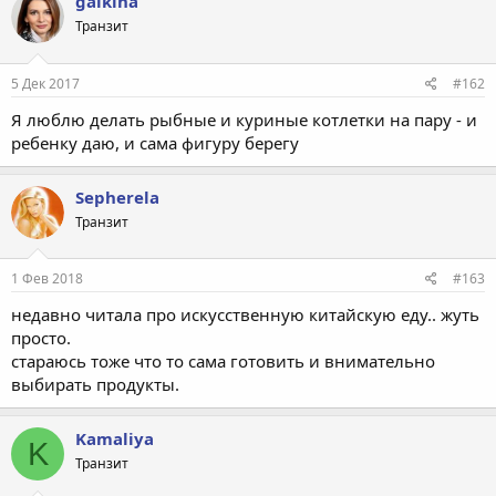
galkina
ц
Транзит
и
и
:
5 Дек 2017
#162
Я люблю делать рыбные и куриные котлетки на пару - и
ребенку даю, и сама фигуру берегу
Sepherela
Транзит
1 Фев 2018
#163
недавно читала про искусственную китайскую еду.. жуть
просто.
стараюсь тоже что то сама готовить и внимательно
выбирать продукты.
Kamaliya
K
Транзит