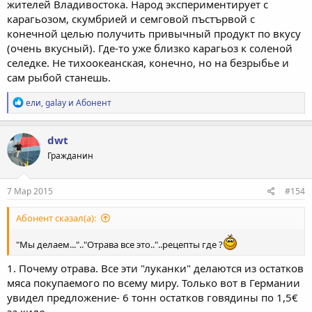
жителей Владивостока. Народ экспериментирует с
карагьозом, скумбрией и семговой пъстървой с
конечной целью получить привычный продукт по вкусу
(очень вкусный). Где-то уже близко карагьоз к соленой
селедке. Не тихоокеанская, конечно, но на безрыбье и
сам рыбой станешь.
Р
ели
,
galay
и
Абонент
е
а
к
dwt
ц
Гражданин
и
и
:
7 Мар 2015
#154
Абонент сказал(а):
"Мы делаем...".."Отрава все это.."..рецепты где ?
1. Почему отрава. Все эти "луканки" делаются из остатков
мяса покупаемого по всему миру. Только вот в Германии
увидел предложение- 6 тонн остатков говядины по 1,5€
за кило.