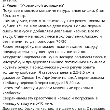
2. Рецепт "Украинской домашней"
Покупаем в мясном магазине натуральные кишки. Стоят
50ст. за метр.
Свинину 60%, сало 30% печеночку 10% режем ножом на
кубики 1*1 см. или мельче-дело вкуса. Солим, перчим
смесь по вкусу и добавляем давленый чеснок. Все по
вкусу. Ставим на часок смесь в холодильник./можно и
без печени, тогда пропорция 70/30.
Берем мясорубку, вынимаем ножи и ставим насадку,
предварительно купленную на рынке за 2 лв.
Аккуратно надеваем кишку на насадку, засыпаем смесь в
мясорубку и придерживая кишку, потихоньку начинаем
крутить ручку. Периодически нужно регулировать
толщину колбаски. Я стараюсь делать 2,5-3,5 см. в
диаметре. Сделав 1м. /приблизительно/, перевязываем
колбаску веревкой через каждые 15-20 см.
Берем зубочистку и делаем маленькие проколы в
колбасках.
Сворачиваем эту красотулю в кольцо и погружаем в
кипящую воду на 5-10 мин.
Достаем колбаску из кастрюли и даем остыть. Отреззаем