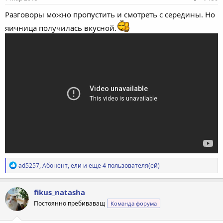
Разговоры можно пропустить и смотреть с середины. Но
яичница получилась вкусной.
Р
ad5257
,
Абонент
,
ели
и еще 4 пользователя(ей)
е
а
к
fikus_natasha
ц
Постоянно пребиваващ
Команда форума
и
и
: