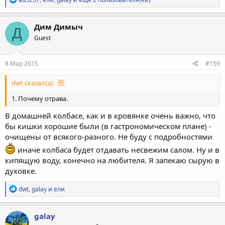
е
а
к
Дим Димыч
Д
ц
Guest
и
и
:
8 Мар 2015
#159
dwt сказал(а):
1. Почему отрава.
В домашней колбасе, как и в кровянке очень важно, что
бы кишки хорошие были (в гастрономическом плане) -
очищены от всякого-разного. Не буду с подробностями
иначе колбаса будет отдавать несвежим салом. Ну и в
кипящую воду, конечно на любителя. Я запекаю сырую в
духовке.
Р
dwt
,
galay
и
ели
е
а
к
galay
ц