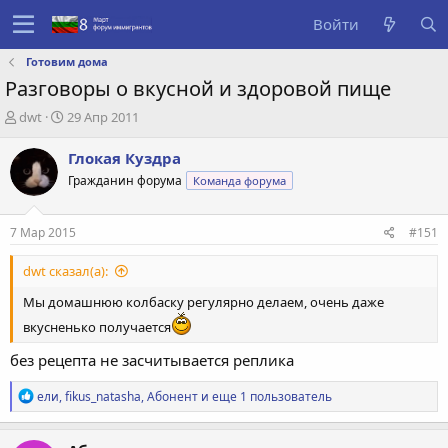
Войти
Готовим дома
Разговоры о вкусной и здоровой пище
А
Д
dwt
29 Апр 2011
в
а
т
т
Глокая Куздра
о
а
Гражданин форума
Команда форума
р
с
т
о
е
з
7 Мар 2015
#151
м
д
ы
а
dwt сказал(а):
н
и
Мы домашнюю колбаску регулярно делаем, очень даже
я
вкусненько получается
без рецепта не засчитывается реплика
Р
ели
,
fikus_natasha
,
Абонент
и еще 1 пользователь
е
а
к