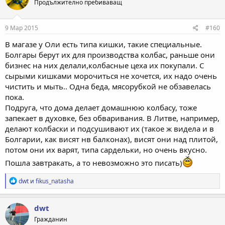
Продължително пребиваващ
и
и
:
9 Мар 2015
#160
В магазе у Оли есть типа кишки, такие специальные.
Болгары берут их для производства колбас, раньше они
бизнес на них делали,колбасные цеха их покупали. С
сырыми кишками морочиться не хочется, их надо очень
чистить и мыть.. Одна беда, мясорубкой не обзавелась
пока.
Подруга, что дома делает домашнюю колбасу, тоже
запекает в духовке, без обваривания. В Литве, например,
делают колбаски и подсушивают их (такое ж видела и в
Болгарии, как висят нв балконах), висят они над плитой,
потом они их варят, типа сардельки, но очень вкусно.
Пошла завтракать, а то невозможно это писать)
Р
dwt
и
fikus_natasha
е
а
к
dwt
ц
Гражданин
и