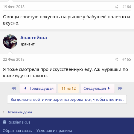
19 Фев 2018
#164
Овощи советую покупать на рынке у бабушек! полезно и
вкусно.
Анастейша
Транзит
22 Фев 2018
#165
Я тоже смотрела про искусственную еду. Аж мурашки по
коже идут от такого.
Первый
Посл
Предыдущая
11 из 12
Следующая
Вы должны войти или зарегистрироваться, чтобы ответить.
Готовим дома
Russian (RU)
Обратная связь
Условия и правила