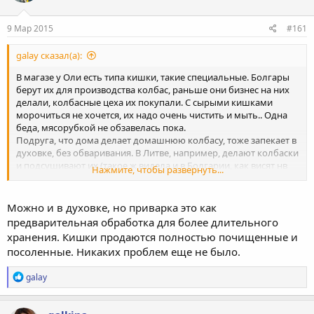
и
:
9 Мар 2015
#161
galay сказал(а):
В магазе у Оли есть типа кишки, такие специальные. Болгары
берут их для производства колбас, раньше они бизнес на них
делали, колбасные цеха их покупали. С сырыми кишками
морочиться не хочется, их надо очень чистить и мыть.. Одна
беда, мясорубкой не обзавелась пока.
Подруга, что дома делает домашнюю колбасу, тоже запекает в
духовке, без обваривания. В Литве, например, делают колбаски
и подсушивают их (такое ж видела и в Болгарии, как висят нв
Нажмите, чтобы развернуть...
балконах), висят они над плитой, потом они их варят, типа
сардельки, но очень вкусно. Пошла завтракать, а то
Можно и в духовке, но приварка это как
невозможно это писать)
предварительная обработка для более длительного
хранения. Кишки продаются полностью почищенные и
посоленные. Никаких проблем еще не было.
Р
galay
е
а
к