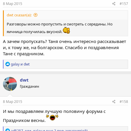
8 Мар 2015
#157
dwt сказал(а):
Разговоры можно пропустить и смотреть с середины. Но
яичница получилась вкусной.
А зачем пропускать? Таня очень интересно рассказывает
и, к тому же, на болгарском. Спасибо и поздравления
Тане с праздником.
Р
galay
и
dwt
е
а
к
dwt
ц
Гражданин
и
и
:
8 Мар 2015
#158
И мы поздравляем лучшую половину форума с
Праздником весны.
Р
ad5257
,
ели
,
galay
и еще 2 пользователя(ей)