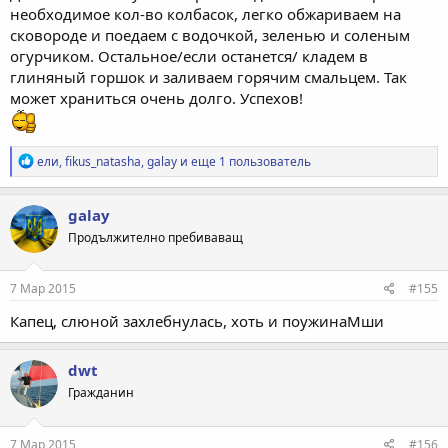
необходимое кол-во колбасок, легко обжариваем на
сковороде и поедаем с водочкой, зеленью и соленым
огурчиком. Остальное/если останется/ кладем в
глиняный горшок и заливаем горячим смальцем. Так
может храниться очень долго. Успехов!
Р
ели
,
fikus_natasha
,
galay
и еще 1 пользователь
е
а
к
galay
ц
Продължително пребиваващ
и
и
:
7 Мар 2015
#155
Капец, слюной захлебнулась, хоть и поужинаМши
dwt
Гражданин
7 Мар 2015
#156