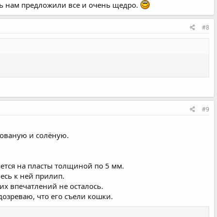
ать нам предложили все и очень щедро.
#8
#9
нованую и солёную.
ется на пласты толщиной по 5 мм.
весь к ней прилип.
ких впечатлений не осталось.
одозреваю, что его съели кошки.