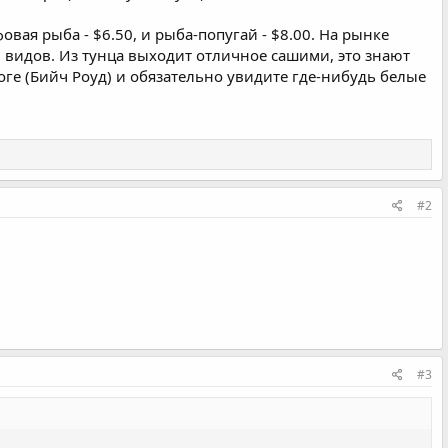
фовая рыба - $6.50, и рыба-попугай - $8.00. На рынке
 видов. Из тунца выходит отличное сашими, это знают
оге (Бийч Роуд) и обязательно увидите где-нибудь белые
#2
#3