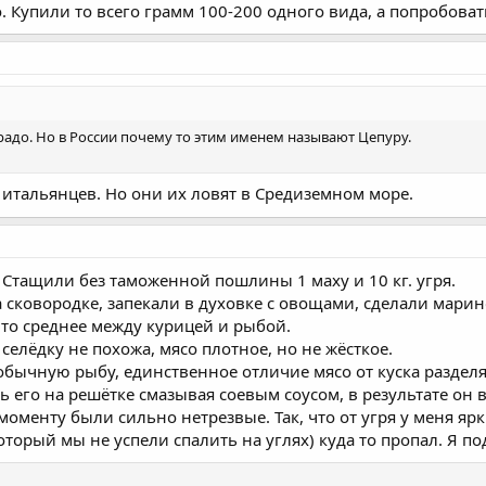
о. Купили то всего грамм 100-200 одного вида, а попробов
радо. Но в России почему то этим именем называют Цепуру.
итальянцев. Но они их ловят в Средиземном море.
Стащили без таможенной пошлины 1 маху и 10 кг. угря.
на сковородке, запекали в духовке с овощами, сделали мари
что среднее между курицей и рыбой.
елёдку не похожа, мясо плотное, но не жёсткое.
бычную рыбу, единственное отличие мясо от куска разделя
ь его на решётке смазывая соевым соусом, в результате он 
моменту были сильно нетрезвые. Так, что от угря у меня яр
который мы не успели спалить на углях) куда то пропал. Я п