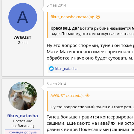
5 Фев 2014
A
fikus_natasha сказал(а):
Красавец, да?
Вот эта рыбина называется
виде. По-моему, это самая вкусная местная 
AVGUST
Guest
Ну это вопрос спорный, тунец он тоже
Махи Махи конечно имеет оригинальный
обработке иначе оно будет суховатым.
Р
fikus_natasha
е
а
к
5 Фев 2014
ц
и
AVGUST сказал(а):
и
:
Ну это вопрос спорный, тунец он тоже разн
fikus_natasha
Тунец больше нравится консервирован
Постоянно
сашими. Еще как-то на Гавайях, на ос
пребиваващ
разных видов Поке-сашими (сашими по 
Команда форума