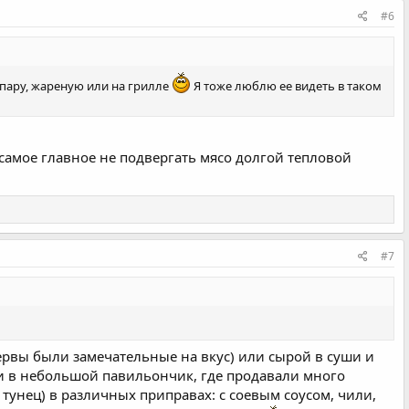
#6
а пару, жареную или на грилле
Я тоже люблю ее видеть в таком
самое главное не подвергать мясо долгой тепловой
#7
ервы были замечательные на вкус) или сырой в суши и
ули в небольшой павильончик, где продавали много
тунец) в различных приправах: с соевым соусом, чили,