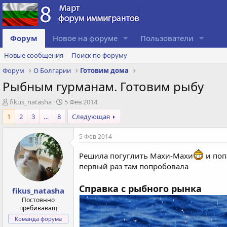
Форум
Новое на форуме
Пользователи
Новые сообщения
Поиск по форуму
Форум
О Болгарии
Готовим дома
Рыбным гурманам. Готовим рыбу
А
Д
fikus_natasha
5 Фев 2014
в
а
1
2
3
…
8
Следующая
т
т
о
а
5 Фев 2014
р
с
т
о
Решила погуглить Махи-Махи
и поп
е
з
м
д
первый раз там попробовала
ы
а
н
Справка с рыбного рынка
fikus_natasha
и
Постоянно
я
пребиваващ
Команда форума