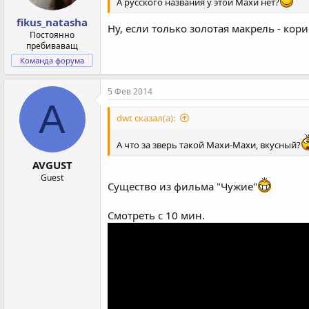
А русского названия у этой Махи нет?
fikus_natasha
Ну, если только золотая макрель - кор
Постоянно
пребиваващ
Команда форума
5 Фев 2014
A
dwt сказал(а):
А что за зверь такой Махи-Махи, вкусный?
AVGUST
Guest
Существо из фильма "Чужие"
Смотреть с 10 мин.