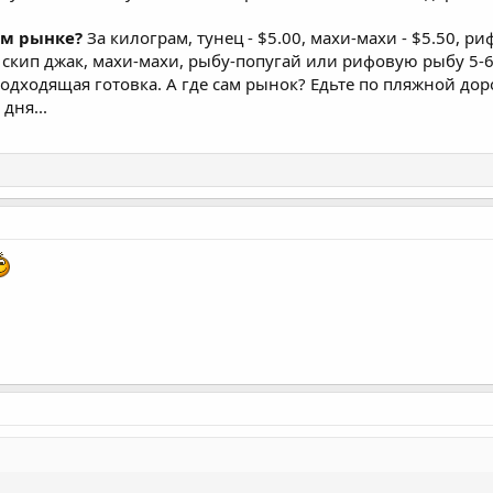
ом рынке?
За килограм, тунец - $5.00, махи-махи - $5.50, ри
скип джак, махи-махи, рыбу-попугай или рифовую рыбу 5-6
одходящая готовка. А где сам рынок? Едьте по пляжной дор
дня...