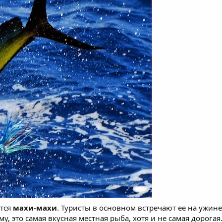
ется
махи-махи
. Туристы в основном встречают ее на ужин
у, это самая вкусная местная рыба, хотя и не самая дорогая