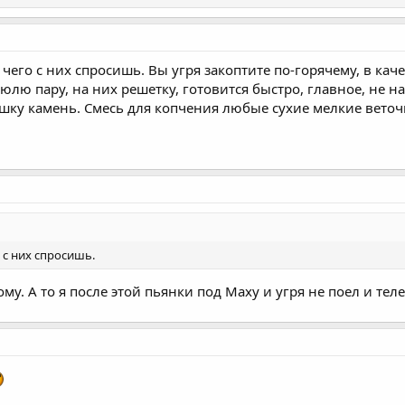
 чего с них спросишь. Вы угря закоптите по-горячему, в ка
юлю пару, на них решетку, готовится быстро, главное, не 
рышку камень. Смесь для копчения любые сухие мелкие веточ
 с них спросишь.
му. А то я после этой пьянки под Маху и угря не поел и тел