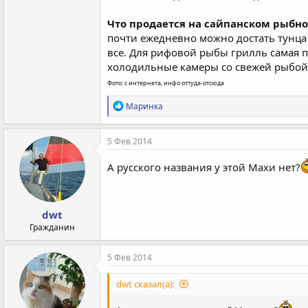
Что продается на сайпанском рыбн
почти ежедневно можно достать тунца 
все. Для рифовой рыбы грилль самая п
холодильные камеры со свежей рыбой 
Фото: с интернета, инфо оттуда-отсюда
Р
Маринка
е
а
к
5 Фев 2014
ц
и
А русского названия у этой Махи нет?
и
:
dwt
Гражданин
5 Фев 2014
dwt сказал(а):