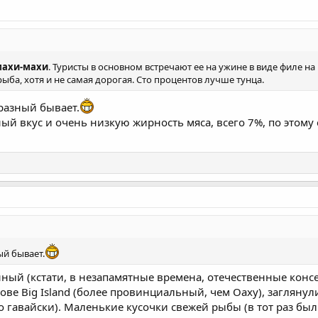
махи-махи
. Туристы в основном встречают ее на ужине в виде филе н
рыба, хотя и не самая дорогая. Сто процентов лучше тунца.
 разный бывает.
 вкус и очень низкую жирность мяса, всего 7%, по этому 
ый бывает.
ный (кстати, в незапамятные времена, отечественные конс
трове Big Island (более провинциальный, чем Оаху), заглян
гавайски). Маленькие кусочки свежей рыбы (в тот раз был 