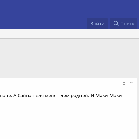
Войти
Поиск
#1
йпане. А Сайпан для меня - дом родной. И Махи-Махи