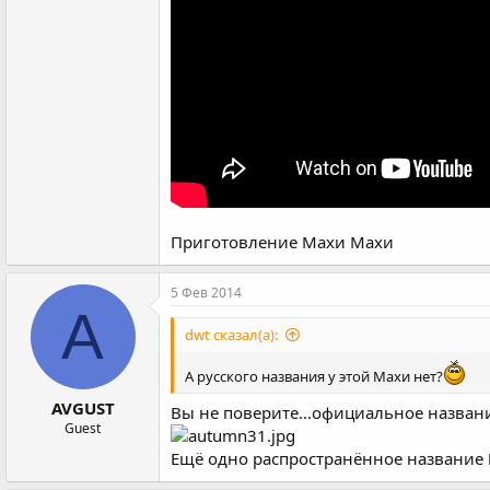
Приготовление Махи Махи
5 Фев 2014
A
dwt сказал(а):
А русского названия у этой Махи нет?
AVGUST
Вы не поверите...официальное названи
Guest
Ещё одно распространённое название