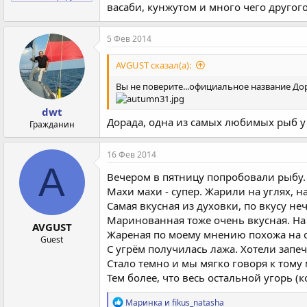
васаби, кунжутом и много чего другог
5 Фев 2014
AVGUST сказал(а):
Вы не поверите...официальное название До
dwt
Дорада, одна из самых любимых рыб у 
Гражданин
16 Фев 2014
A
Вечером в пятницу попробовали рыбу. 
Махи махи - супер. Жарили на углях, 
Самая вкусная из духовки, по вкусу не
Маринованная тоже очень вкусная. На с
AVGUST
Жареная по моему мнению похожа на о
Guest
С угрём получилась лажа. Хотели запеч
Стало темно и мы мягко говоря к тому 
Тем более, что весь остальной угорь (
Р
Маринка
и
fikus_natasha