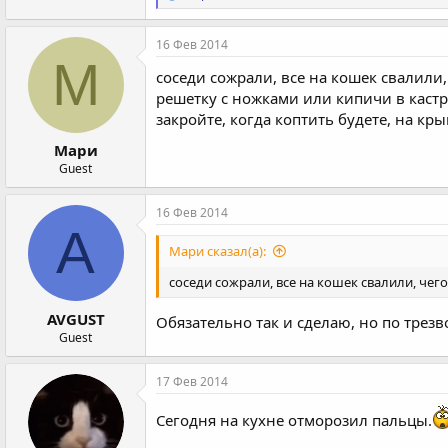
е
а
к
16 Фев 2014
ц
М
и
соседи сожрали, все на кошек свалили,
и
решетку с ножками или кипичи в кастр
:
закройте, когда коптить будете, на к
Мари
Guest
16 Фев 2014
A
Мари сказал(а):
соседи сожрали, все на кошек свалили, чего
AVGUST
Обязательно так и сделаю, но по трезво
Guest
17 Фев 2014
Сегодня на кухне отморозил пальцы.