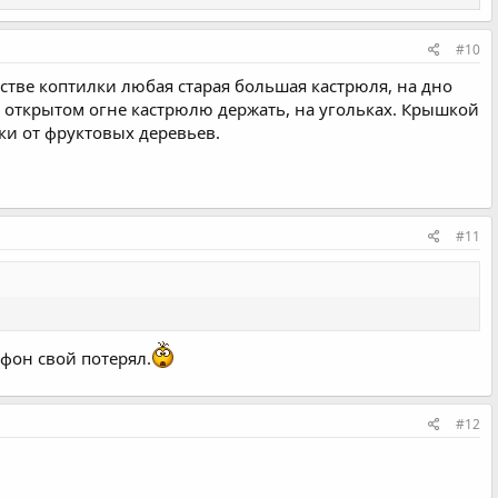
#10
честве коптилки любая старая большая кастрюля, на дно
на открытом огне кастрюлю держать, на угольках. Крышкой
ки от фруктовых деревьев.
#11
ефон свой потерял.
#12