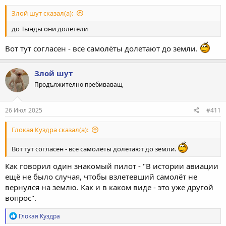
Злой шут сказал(а):
до Тынды они долетели
Вот тут согласен - все самолёты долетают до земли.
Злой шут
Продължително пребиваващ
26 Июл 2025
#411
Глокая Куздра сказал(а):
Вот тут согласен - все самолёты долетают до земли.
Как говорил один знакомый пилот - "В истории авиации
ещё не было случая, чтобы взлетевший самолёт не
вернулся на землю. Как и в каком виде - это уже другой
вопрос".
Р
Глокая Куздра
е