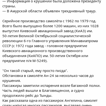
— Информация о крушении была доложена президенту
страны.
— В Амурской области объявлен трехдневный траур.
Серийное производство самолёта с 1962 по 1979 год.
Всего было выпущено более 1200 машин, из них 1028
выпустил Киевский авиационный завод (КиА3) им.
50-летия Великой Октябрьской социалистической
революции 6-го Главного управления Минавиапрома
СССР (c 1972 года завод - головное предприятие
Киевского авиационного производственного
объединения (КиАПО) им. 50-летия Октября или
предприятие п/я M-5249).
"Он такой старый, ему просто пиzда".
Обстановка в самолёте Ан-24 за несколько часов до
крушения.
Пассажиры заметили испарения возле багажной полки.
Часть людей вышли в Благовещенске, а судно
продолжило рейс до Тынды.
Как рассказала одна из пассажирок Ангелина, самолет
сразу напугал многих пассажиров, выглядел очень