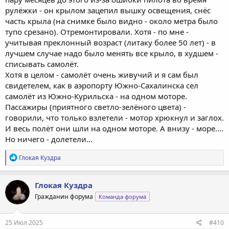
рулёжки - он крылом зацепил вышку освещения, снёс
часть крыла (на снимке было видно - около метра было
тупо срезано). Отремонтировали. Хотя - по мне -
учитывая преклонный возраст (литаку более 50 лет) - в
лучшем случае надо было менять все крыло, в худшем -
списывать самолёт.
Хотя в целом - самолёт очень живучий и я сам был
свидетелем, как в аэропорту Южно-Сахалинска сел
самолёт из Южно-Курильска - на одном моторе.
Пассажиры (приятного светло-зелёного цвета) -
говорили, что только взлетели - мотор хрюкнул и заглох.
И весь полёт они шли на одном моторе. А внизу - море....
Но ничего - долетели...
Р
Глокая Куздра
е
а
к
Глокая Куздра
ц
Гражданин форума
Команда форума
и
и
:
25 Июл 2025
#410