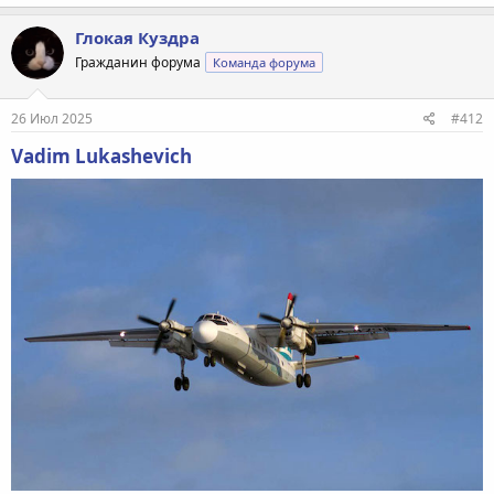
а
к
Глокая Куздра
ц
Гражданин форума
Команда форума
и
и
:
26 Июл 2025
#412
Vadim Lukashevich