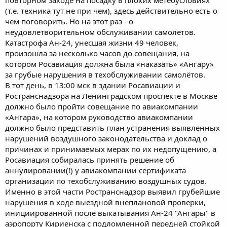
(т.е. техника тут не при чем), здесь действительно есть о
чем поговорить. Но на этот раз - о
неудовлетворительном обслуживании самолетов.
Катастрофа Ан-24, унесшая жизни 49 человек,
произошла за несколько часов до совещания, на
котором Росавиация должна была «наказать» «Ангару»
за грубые нарушения в техобслуживании самолётов.
В тот день, в 13:00 мск в здании Росавиации и
Ространснадзора на Ленинградском проспекте в Москве
должно было пройти совещание по авиакомпании
«Ангара», на котором руководство авиакомпании
должно было представить план устранения выявленных
нарушений воздушного законодательства и доклад о
причинах и принимаемых мерах по их недопущению, а
Росавиация собиралась принять решение об
аннулировании(!) у авиакомпании сертификата
организации по техобслуживанию воздушных судов.
Именно в этой части Ространснадзор выявил грубейшие
нарушения в ходе выездной внеплановой проверки,
инициированной после выкатывания Ан-24 "Ангары" в
аэропорту Кириенска с подломленной передней стойкой