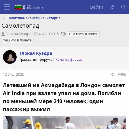
Войти
Политика, экономика, история
Самолетопад
А
Д
Т
Глокая Куздра
4 Июн 2015
тем кому в полет
в
а
е
тем кто в полете
т
т
г
о
а
и
Глокая Куздра
р
с
т
о
Гражданин форума
Команда форума
е
з
м
д
12 Июл 2025
#406
ы
а
н
Летевший из Ахмадабада в Лондон самолет
и
я
Air India при взлете упал на дома. Погибли
по меньшей мере 240 человек, один
пассажир выжил