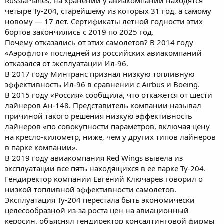
RussiaPlanes, на хранении у авиакомпании находятся
четыре Ту-204, старейшему из которых 31 год, а самому
новому — 17 лет. Сертификаты летной годности этих
бортов закончились с 2019 по 2025 год.
Почему отказались от этих самолетов? В 2014 году
«Аэрофлот» последней из российских авиакомпаний
отказался от эксплуатации Ил-96.
В 2017 году Минтранс признал низкую топливную
эффективность Ил-96 в сравнении с Airbus и Boeing.
В 2015 году «Россия» сообщила, что откажется от шести
лайнеров Ан-148. Представитель компании называл
причиной такого решения низкую эффективность
лайнеров «по совокупности параметров, включая цену
на кресло-километр, ниже, чем у других типов лайнеров
в парке компании».
В 2019 году авиакомпания Red Wings вывела из
эксплуатации все пять находящихся в ее парке Ту-204.
Гендиректор компании Евгений Ключарев говорил о
низкой топливной эффективности самолетов.
Эксплуатация Ту-204 перестала быть экономически
целесообразной из-за роста цен на авиационный
керосин, объяснял гендиректор консалтинговой фирмы