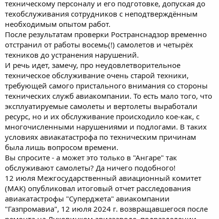
техническому персоналу и его подготовке, допуская до
техобслуживания сотрудников с неподтверждённым
необходимым опытом работ.
После результатам проверки Ространснадзор временно
отстранил от работы восемь(!) самолетов и четырёх
техников до устранения нарушений.
И речь идет, замечу, про неудовлетворительное
техническое обслуживание очень старой техники,
требующей самого пристального внимания со стороны
технических служб авиакомпании. То есть мало того, что
эксплуатируемые самолеты и вертолеты выработали
ресурс, но и их обслуживание происходило кое-как, с
многочисленными нарушениями и подлогами. В таких
условиях авиакатастрофа по техническим причинам
была лишь вопросом времени.
Вы спросите - а может это только в "Ангаре" так
обслуживают самолеты? Да ничего подобного!
12 июля Межгосударственный авиационный комитет
(МАК) опубликовал итоговый отчет расследования
авиакатастрофы "Суперджета" авиакомпании
"Газпромавиа", 12 июля 2024 г. возвращавшегося после
ремонта на Луховицком авиазаводе, подразделении