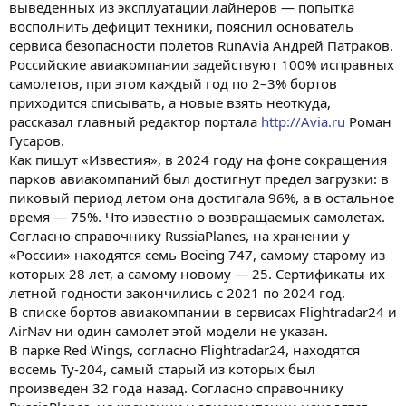
выведенных из эксплуатации лайнеров — попытка
восполнить дефицит техники, пояснил основатель
сервиса безопасности полетов RunAvia Андрей Патраков.
Российские авиакомпании задействуют 100% исправных
самолетов, при этом каждый год по 2–3% бортов
приходится списывать, а новые взять неоткуда,
рассказал главный редактор портала
http://Avia.ru
Роман
Гусаров.
Как пишут «Известия», в 2024 году на фоне сокращения
парков авиакомпаний был достигнут предел загрузки: в
пиковый период летом она достигала 96%, а в остальное
время — 75%. Что известно о возвращаемых самолетах.
Согласно справочнику RussiaPlanes, на хранении у
«России» находятся семь Boeing 747, самому старому из
которых 28 лет, а самому новому — 25. Сертификаты их
летной годности закончились с 2021 по 2024 год.
В списке бортов авиакомпании в сервисах Flightradar24 и
AirNav ни один самолет этой модели не указан.
В парке Red Wings, согласно Flightradar24, находятся
восемь Ту-204, самый старый из которых был
произведен 32 года назад. Согласно справочнику