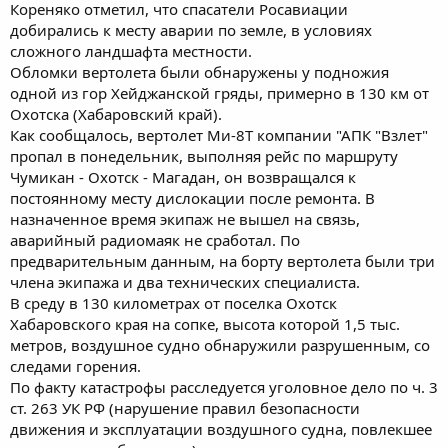
Кореняко отметил, что спасатели Росавиации
добирались к месту аварии по земле, в условиях
сложного ландшафта местности.
Обломки вертолета были обнаружены у подножия
одной из гор Хейджанской гряды, примерно в 130 км от
Охотска (Хабаровский край).
Как сообщалось, вертолет Ми-8Т компании "АПК "Взлет"
пропал в понедельник, выполняя рейс по маршруту
Чумикан - Охотск - Магадан, он возвращался к
постоянному месту дислокации после ремонта. В
назначенное время экипаж не вышел на связь,
аварийный радиомаяк не сработал. По
предварительным данным, на борту вертолета были три
члена экипажа и два технических специалиста.
В среду в 130 километрах от поселка Охотск
Хабаровского края на сопке, высота которой 1,5 тыс.
метров, воздушное судно обнаружили разрушенным, со
следами горения.
По факту катастрофы расследуется уголовное дело по ч. 3
ст. 263 УК РФ (нарушение правил безопасности
движения и эксплуатации воздушного судна, повлекшее