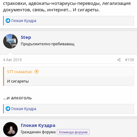
страховки, адвокаты-нотариусы-переводы, легализация
документов, связь, интернет... И сигареты.
Р
Глокая Куздра
е
а
к
Step
ц
Продължително пребиваващ
и
и
:
4 Авг 2019
#158
STT сказал(а):
И сигареты
...и алкоголь
Р
Глокая Куздра
е
а
к
Глокая Куздра
ц
Гражданин форума
Команда форума
и