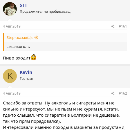
к
STT
ц
Продължително пребиваващ
и
и
:
4 Авг 2019
#161
Step сказал(а):
...и алкоголь
Пиво входит
Kevin
K
Транзит
4 Авг 2019
#162
Спасибо за ответы! Ну алкоголь и сигареты меня не
сильно интересуют, мы не пьем и не курим (я, кстати,
где-то слышал, что сигаретки в Болгарии не дешевые,
так что прям порадовался).
Интересовали именно походы в маркеты за продуктами,