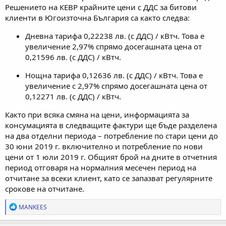
Решението на КЕВР крайните цени с ДДС за битови
клиенти в Югоизточна България са както следва:
Дневна тарифа 0,22238 лв. (с ДДС) / кВтч. Това е
увеличение 2,97% спрямо досегашната цена от
0,21596 лв. (с ДДС) / кВтч.
Нощна тарифа 0,12636 лв. (с ДДС) / кВтч. Това е
увеличение с 2,97% спрямо досегашната цена от
0,12271 лв. (с ДДС) / кВтч.
Както при всяка смяна на цени, информацията за
консумацията в следващите фактури ще бъде разделена
на два отделни периода – потребление по стари цени до
30 юни 2019 г. включително и потребление по нови
цени от 1 юли 2019 г. Общият брой на дните в отчетния
период отговаря на нормалния месечен период на
отчитане за всеки клиент, като се запазват регулярните
срокове на отчитане.
Р
MANKEES
е
а