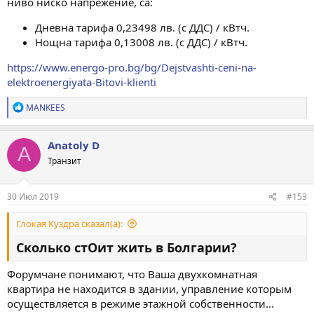
ниво ниско напрежение, са:
Дневна тарифа 0,23498 лв. (с ДДС) / кВтч.
Нощна тарифа 0,13008 лв. (с ДДС) / кВтч.
https://www.energo-pro.bg/bg/Dejstvashti-ceni-na-
elektroenergiyata-Bitovi-klienti
Р
MANKEES
е
а
к
Anatoly D
A
ц
Транзит
и
и
:
30 Июл 2019
#153
Глокая Куздра сказал(а):
Сколько стОит жить в Болгарии?
Форумчане понимают, что Ваша двухкомнатная
квартира не находится в здании, управление которым
осуществляется в режиме этажной собственности...