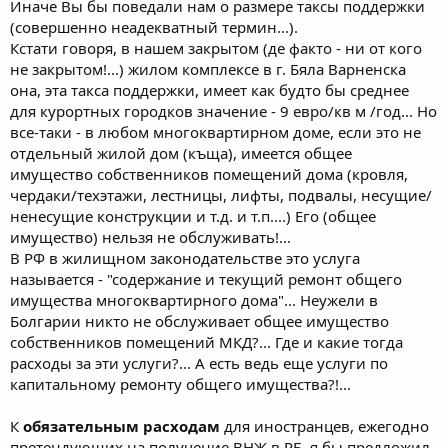
Иначе Вы бы поведали нам о размере таксы поддержки
(совершенно неадекватный термин...).
Кстати говоря, в нашем закрытом (де факто - ни от кого
не закрытом!...) жилом комплексе в г. Бяла Варненска
она, эта такса поддержки, имеет как будто бы среднее
для курортных городков значение - 9 евро/кв м /год... Но
все-таки - в любом многоквартирном доме, если это не
отдельный жилой дом (къща), имеется общее
имущество собственников помещений дома (кровля,
чердаки/техэтажи, лестницы, лифты, подвалы, несущие/
ненесущие конструкции и т.д. и т.п....) Его (общее
имущество) нельзя не обслуживать!...
В РФ в жилищном законодательстве это услуга
называется - "содержание и текущий ремонт общего
имущества многоквартирного дома"... Неужели в
Болгарии никто не обслуживает общее имущество
собственников помещений МКД?... Где и какие тогда
расходы за эти услуги?... А есть ведь еще услуги по
капитальному ремонту общего имущества?!...
К
обязательным расходам
для иностранцев, ежегодно
претендующих на получение ВНЖ в РБ, я бы предложил