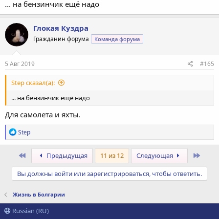
... на бензинчик ещё надо
Глокая Куздра
Гражданин форума
Команда форума
5 Авг 2019
#165
Step сказал(а):
... на бензинчик ещё надо
Для самолета и яхты.
Р
Step
е
а
к
Первый
Посл
Предыдущая
11 из 12
Следующая
ц
и
Вы должны войти или зарегистрироваться, чтобы ответить.
и
:
Жизнь в Болгарии
Russian (RU)