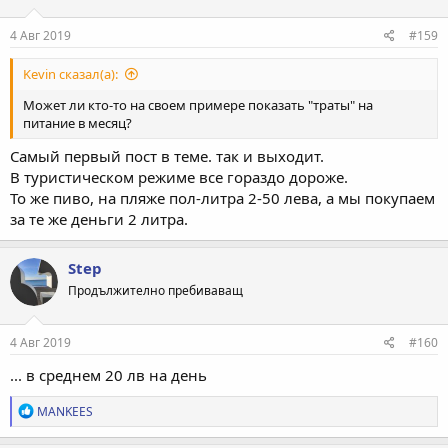
и
:
4 Авг 2019
#159
Kevin сказал(а):
Может ли кто-то на своем примере показать "траты" на
питание в месяц?
Самый первый пост в теме. так и выходит.
В туристическом режиме все гораздо дороже.
То же пиво, на пляже пол-литра 2-50 лева, а мы покупаем
за те же деньги 2 литра.
Step
Продължително пребиваващ
4 Авг 2019
#160
... в среднем 20 лв на день
Р
MANKEES
е
а