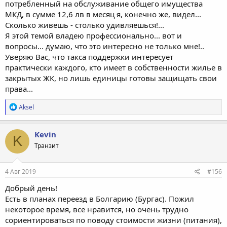
потребленный на обслуживание общего имущества
МКД, в сумме 12,6 лв в месяц я, конечно же, видел...
Сколько живешь - столько удивляешься!...
Я этой темой владею профессионально... вот и
вопросы... думаю, что это интересно не только мне!..
Уверяю Вас, что такса поддержки интересует
практически каждого, кто имеет в собственности жилье в
закрытых ЖК, но лишь единицы готовы защищать свои
права...
Р
Aksel
е
а
к
Kevin
K
ц
Транзит
и
и
:
4 Авг 2019
#156
Добрый день!
Есть в планах переезд в Болгарию (Бургас). Пожил
некоторое время, все нравится, но очень трудно
сориентироваться по поводу стоимости жизни (питания),