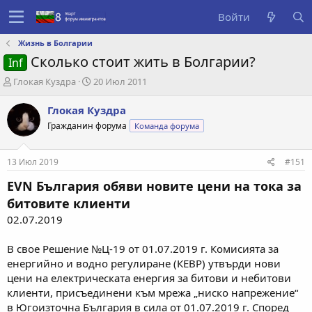
Войти
Жизнь в Болгарии
Сколько стоит жить в Болгарии?
Inf
А
Д
Глокая Куздра
20 Июл 2011
в
а
т
т
Глокая Куздра
о
а
Гражданин форума
Команда форума
р
с
т
о
е
з
13 Июл 2019
#151
м
д
ы
а
EVN България обяви новите цени на тока за
н
битовите клиенти
и
02.07.2019
я
В свое Решение №Ц-19 от 01.07.2019 г. Комисията за
енергийно и водно регулиране (КЕВР) утвърди нови
цени на електрическата енергия за битови и небитови
клиенти, присъединени към мрежа „ниско напрежение“
в Югоизточна България в сила от 01.07.2019 г. Според