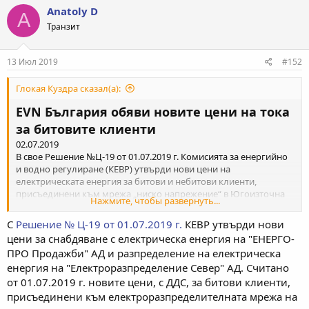
к
Anatoly D
A
ц
Транзит
и
и
:
13 Июл 2019
#152
Глокая Куздра сказал(а):
EVN България обяви новите цени на тока
за битовите клиенти
02.07.2019
В свое Решение №Ц-19 от 01.07.2019 г. Комисията за енергийно
и водно регулиране (КЕВР) утвърди нови цени на
електрическата енергия за битови и небитови клиенти,
присъединени към мрежа „ниско напрежение“ в Югоизточна
Нажмите, чтобы развернуть...
България в сила от 01.07.2019 г. Според Решението на КЕВР
крайните цени с ДДС за битови клиенти в Югоизточна
С
Решение № Ц-19 от 01.07.2019 г.
КЕВР утвърди нови
България.
цени за снабдяване с електрическа енергия на "ЕНЕРГО-
ПРО Продажби" АД и разпределение на електрическа
енергия на "Електроразпределение Север" АД. Считано
от 01.07.2019 г. новите цени, с ДДС, за битови клиенти,
присъединени към електроразпределителната мрежа на