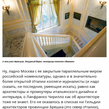
А это уже Франция, Лазурный берег: интерьер летнего «домика»
Ну, ладно Москва с ее закрытым параллельным миром
российской номенклатуры, однако и в значительно
более открытой Италии коллеги-журналисты (и надо
сказать, не последние, умеющие искать), равно как
архитекторы и промоутеры итальянского дизайна и
интерьера, о Ланфранко Чирилло как об архитекторе
тоже не знают. Его не оказалось в списках ни Гильдии
архитекторов провинции Брешиа (это север Италии),