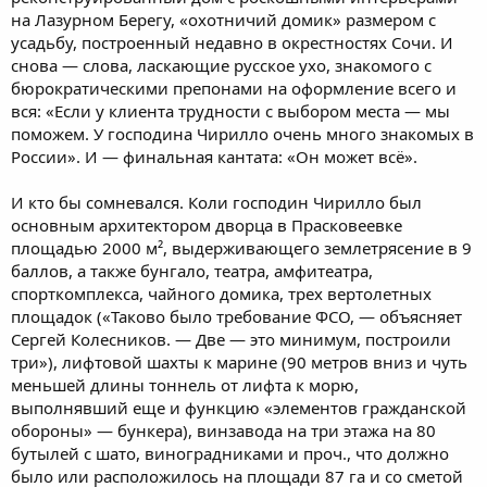
на Лазурном Берегу, «охотничий домик» размером с
усадьбу, построенный недавно в окрестностях Сочи. И
снова — слова, ласкающие русское ухо, знакомого с
бюрократическими препонами на оформление всего и
вся: «Если у клиента трудности с выбором места — мы
поможем. У господина Чирилло очень много знакомых в
России». И — финальная кантата: «Он может всё».
И кто бы сомневался. Коли господин Чирилло был
основным архитектором дворца в Прасковеевке
площадью 2000 м², выдерживающего землетрясение в 9
баллов, а также бунгало, театра, амфитеатра,
спорткомплекса, чайного домика, трех вертолетных
площадок («Таково было требование ФСО, — объясняет
Сергей Колесников. — Две — это минимум, построили
три»), лифтовой шахты к марине (90 метров вниз и чуть
меньшей длины тоннель от лифта к морю,
выполнявший еще и функцию «элементов гражданской
обороны» — бункера), винзавода на три этажа на 80
бутылей с шато, виноградниками и проч., что должно
было или расположилось на площади 87 га и со сметой