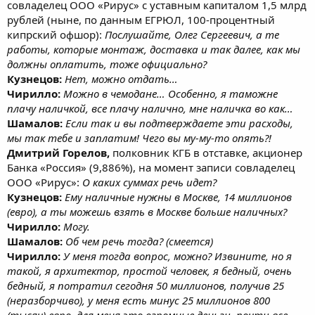
совладелец ООО «Рирус» с уставным капиталом 1,5 млрд
рублей (ныне, по данным ЕГРЮЛ, 100-процентный
кипрский офшор):
Послушайте, Олег Сергеевич, а те
работы, которые монтаж, доставка и так далее, как мы
должны оплатить, тоже официально?
Кузнецов:
Нет, можно отдать…
Чирилло:
Можно в чемодане… Особенно, я таможне
плачу наличкой, все плачу налично, мне наличка во как…
Шамалов:
Если так и вы подтверждаете эти расходы,
мы так тебе и заплатим! Чего вы му-му-то опять?!
Дмитрий Горелов,
полковник КГБ в отставке, акционер
Банка «Россия» (9,886%), на момент записи совладелец
ООО «Рирус»:
О каких суммах речь идет?
Кузнецов:
Ему наличные нужны в Москве, 14 миллионов
(евро), а ты можешь взять в Москве больше наличных?
Чирилло:
Могу.
Шамалов:
Об чем речь тогда? (смеется)
Чирилло:
У меня тогда вопрос, можно? Извините, но я
такой, я архитектор, простой человек, я бедный, очень
бедный, я потратил сегодня 50 миллионов, получив 25
(неразборчиво), у меня есть минус 25 миллионов 800