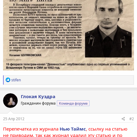
Р
stifen
е
а
к
Глокая Куздра
ц
Гражданин форума
Команда форума
и
и
:
25 Апр 2012
#2
Перепечатка из журнала
Нью Таймс
, ссылку на статью
не приводим, так как журнал удалил эту статью и по