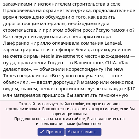
заказчиками и исполнителем строительства в селе
Прасковеевка на окраине Геленджика, продолжительное
время посвящено обсуждению того, как ввозить
дорогостоящие материалы, необходимые для
строительства, и при этом обойти российскую таможню?
Как следует из аудиозаписи, счета архитектора
Ланфранко Чирилло оплачивала компания Lanaval,
зарегистрированная в офшоре Белиз, а приходили они
на счета фирмы Media Investment с местонахождением —
ну да, практически Госдеп — в Вашингтоне, США. «Так
делают все», — объяснили корреспонденту The New
Times специалисты. «Все, у кого получается, — тоже
объяснили, — ввозят дорогущий мрамор или оникс под
видом, скажем, песка: в противном случае на каждые $10
млн материалов пришлось бы заплатить таможенную
пошлину плюс НДС на $4–5 млн». Но вот совсем
Этот сайт использует файлы cookie, которые помогают
обойтись без ГТД — «государственно-таможенной
персонализировать Ваш контент и сохранить вход в систему, если Вы
зарегистрированы.
декларации» — это, объяснили, требует очень высоких
Продолжая пользоваться этим сайтом, Вы соглашаетесь на
связей. Между тем, судя по аудиозаписям (и это
использование нами файлов cookie.
подтверждает бизнесмен и до осени 2010 года партнер
Принять
Узнать больше.…
строителей «Дворца» Сергей Колесников), именно без