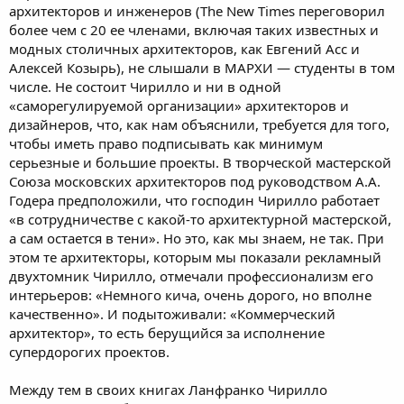
архитекторов и инженеров (The New Times переговорил
более чем с 20 ее членами, включая таких известных и
модных столичных архитекторов, как Евгений Асс и
Алексей Козырь), не слышали в МАРХИ — студенты в том
числе. Не состоит Чирилло и ни в одной
«саморегулируемой организации» архитекторов и
дизайнеров, что, как нам объяснили, требуется для того,
чтобы иметь право подписывать как минимум
серьезные и большие проекты. В творческой мастерской
Союза московских архитекторов под руководством А.А.
Годера предположили, что господин Чирилло работает
«в сотрудничестве с какой-то архитектурной мастерской,
а сам остается в тени». Но это, как мы знаем, не так. При
этом те архитекторы, которым мы показали рекламный
двухтомник Чирилло, отмечали профессионализм его
интерьеров: «Немного кича, очень дорого, но вполне
качественно». И подытоживали: «Коммерческий
архитектор», то есть берущийся за исполнение
супердорогих проектов.
Между тем в своих книгах Ланфранко Чирилло