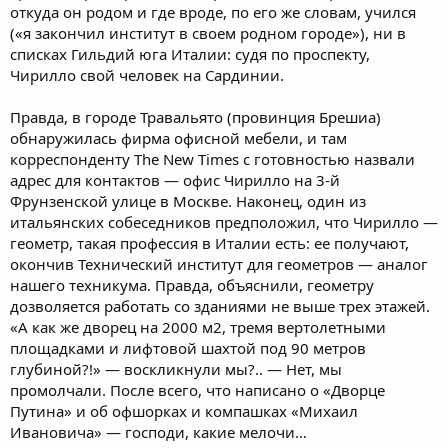
откуда он родом и где вроде, по его же словам, учился
(«я закончил институт в своем родном городе»), ни в
списках Гильдий юга Италии: судя по проспекту,
Чирилло свой человек на Сардинии.
Правда, в городе Травальято (провинция Брешиа)
обнаружилась фирма офисной мебели, и там
корреспонденту The New Times с готовностью назвали
адрес для контактов — офис Чирилло на 3-й
Фрунзенской улице в Москве. Наконец, один из
итальянских собеседников предположил, что Чирилло —
геометр, такая профессия в Италии есть: ее получают,
окончив Технический институт для геометров — аналог
нашего техникума. Правда, объяснили, геометру
дозволяется работать со зданиями не выше трех этажей.
«А как же дворец на 2000 м2, тремя вертолетными
площадками и лифтовой шахтой под 90 метров
глубиной?!» — воскликнули мы?.. — Нет, мы
промолчали. После всего, что написано о «Дворце
Путина» и об офшорках и компашках «Михаил
Ивановича» — господи, какие мелочи…