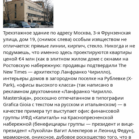
Трехэтажное здание по адресу Москва, 3-я Фрунзенская
улица, дом 19, (снимок слева) особым изяществом не
отличается: прямые линии, кирпич, стекло. Никогда и не
подумаешь, что именно здесь проектируются квартиры
ценой €4 млн (как в элитном жилом доме с окнами на
Ростовскую набережную: продавцы подтвердили The
New Times — архитектор Ланфранко Чирилло),
интерьеры домов в загородном поселке на Рублевке (X-
Park), «офисы высокого класса» (так написано в
рекламном двухтомнике «Ланфранко Чирилло.
Masterskaja», роскошно отпечатанном в типографии
Grafica Gioia с текстом на русском и итальянском) — в
качестве примера тут выступает офис финансовой
группы ИФД «КапиталЪ» на Краснопресненской
набережной (бенефициары группы — президент и вице-
президент «Лукойла» Вагит Алекперов и Леонид Федун),
мраморное, ониксное, дубовое роскошество того, что в