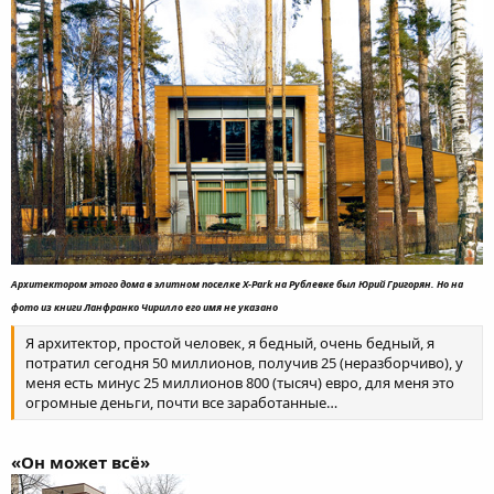
Архитектором этого дома в элитном поселке Х-Park на Рублевке был Юрий Григорян. Но на
фото из книги Ланфранко Чирилло его имя не указано
Я архитектор, простой человек, я бедный, очень бедный, я
потратил сегодня 50 миллионов, получив 25 (неразборчиво), у
меня есть минус 25 миллионов 800 (тысяч) евро, для меня это
огромные деньги, почти все заработанные…
«Он может всё»