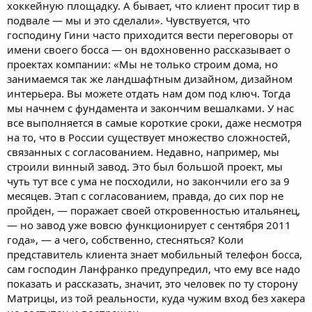
хоккейную площадку. А бывает, что клиент просит тир в
подвале — мы и это сделали». Чувствуется, что
господину Гини часто приходится вести переговоры от
имени своего босса — он вдохновенно рассказывает о
проектах компании: «Мы не только строим дома, но
занимаемся так же ландшафтным дизайном, дизайном
интерьера. Вы можете отдать нам дом под ключ. Тогда
мы начнем с фундамента и закончим вешалками. У нас
все выполняется в самые короткие сроки, даже несмотря
на то, что в России существует множество сложностей,
связанных с согласованием. Недавно, например, мы
строили винный завод. Это был большой проект, мы
чуть тут все с ума не посходили, но закончили его за 9
месяцев. Этап с согласованием, правда, до сих пор не
пройден, — поражает своей откровенностью итальянец,
— но завод уже вовсю функционирует с сентября 2011
года», — а чего, собственно, стесняться? Коли
представитель клиента знает мобильный телефон босса,
сам господин Ланфранко предупредил, что ему все надо
показать и рассказать, значит, это человек по ту сторону
Матрицы, из той реальности, куда чужим вход без хакера