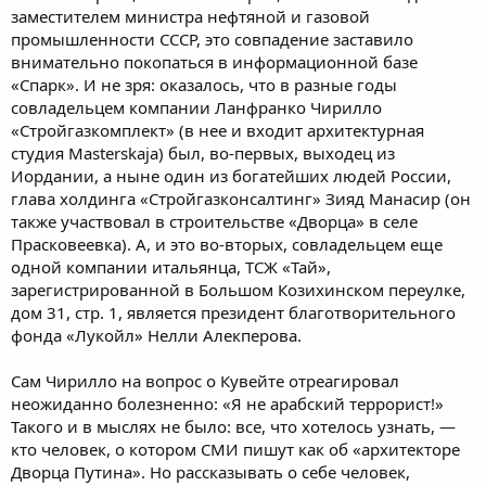
заместителем министра нефтяной и газовой
промышленности СССР, это совпадение заставило
внимательно покопаться в информационной базе
«Спарк». И не зря: оказалось, что в разные годы
совладельцем компании Ланфранко Чирилло
«Стройгазкомплект» (в нее и входит архитектурная
студия Masterskaja) был, во-первых, выходец из
Иордании, а ныне один из богатейших людей России,
глава холдинга «Стройгазконсалтинг» Зияд Манасир (он
также участвовал в строительстве «Дворца» в селе
Прасковеевка). А, и это во-вторых, совладельцем еще
одной компании итальянца, ТСЖ «Тай»,
зарегистрированной в Большом Козихинском переулке,
дом 31, стр. 1, является президент благотворительного
фонда «Лукойл» Нелли Алекперова.
Сам Чирилло на вопрос о Кувейте отреагировал
неожиданно болезненно: «Я не арабский террорист!»
Такого и в мыслях не было: все, что хотелось узнать, —
кто человек, о котором СМИ пишут как об «архитекторе
Дворца Путина». Но рассказывать о себе человек,