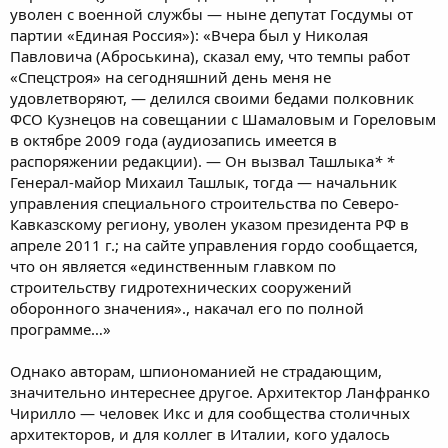
уволен с военной службы — ныне депутат Госдумы от
партии «Единая Россия»): «Вчера был у Николая
Павловича (Аброськина), сказал ему, что темпы работ
«Спецстроя» на сегодняшний день меня не
удовлетворяют, — делился своими бедами полковник
ФСО Кузнецов на совещании с Шамаловым и Гореловым
в октябре 2009 года (аудиозапись имеется в
распоряжении редакции). — Он вызвал Ташлыка
*
*
Генерал-майор Михаил Ташлык, тогда — начальник
управления специального строительства по Северо-
Кавказскому региону, уволен указом президента РФ в
апреле 2011 г.; на сайте управления гордо сообщается,
что он является «единственным главком по
строительству гидротехнических сооружений
оборонного значения»., накачал его по полной
программе…»
Однако авторам, шпиономанией не страдающим,
значительно интереснее другое. Архитектор Ланфранко
Чирилло — человек Икс и для сообщества столичных
архитекторов, и для коллег в Италии, кого удалось