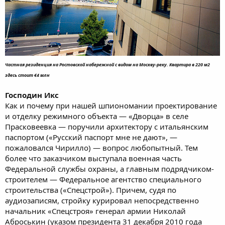
Частная резиденция на Ростовской набережной с видом на Москву-реку. Квартира в 220 м2
здесь стоит €4 млн
Господин Икс
Как и почему при нашей шпиономании проектирование
и отделку режимного объекта — «Дворца» в селе
Прасковеевка — поручили архитектору с итальянским
паспортом («Русский паспорт мне не дают», —
пожаловался Чирилло) — вопрос любопытный. Тем
более что заказчиком выступала военная часть
Федеральной службы охраны, а главным подрядчиком-
строителем — Федеральное агентство специального
строительства («Спецстрой»). Причем, судя по
аудиозаписям, стройку курировал непосредственно
начальник «Спецстроя» генерал армии Николай
Аброськин (указом президента 31 декабря 2010 года