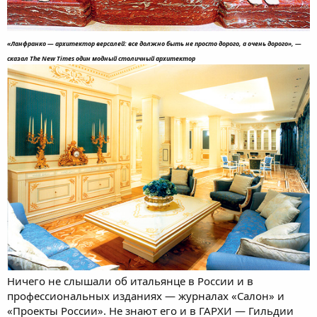
«Ланфранко — архитектор версалей: все должно быть не просто дорого, а очень дорого», —
сказал The New Times один модный столичный архитектор
Ничего не слышали об итальянце в России и в
профессиональных изданиях — журналах «Салон» и
«Проекты России». Не знают его и в ГАРХИ — Гильдии