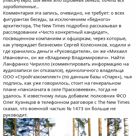
(тысяч) евро, для меня это огромные деньги, почти все
заработанные…
Комментария эта запись, очевидно, не требует: о всех
фигурантах беседы, за исключением «бедного»
архитектора, The New Times подробно рассказывал в
расследовании «Чисто конкретный кандидат»,
посвященном компаниям и офшоркам, через которые,
как утверждает бизнесмен Сергей Колесников, ходили и
где хранились деньги «Руководителя», он же «Михаил
Иванович», он же «Владимир Владимирович». Найти
Ланфранко Чирилло (комментировать информацию на
аудиозаписи он отказался), единоличного владельца
ООО «Стройгазкомплект» (по данным базы «Спарк»), чья
подпись, как уже говорилось, стоит на генеральном
плане «пансионата в селе Прасковеевке», тогда не
удалось. К известному лишь добавим: полковник ФСО
Олег Кузнецов в телефонном разговоре с The New Times
сказал, что военной частью № 1473 он больше не
руководит.