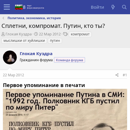
Войти
Политика, экономика, история
Сплетни, компромат. Путин, кто ты?
А
Д
Т
Глокая Куздра
22 Мар 2012
компромат
в
а
е
мыслишки от хуйлишки
путин
т
т
г
о
а
и
Глокая Куздра
р
с
т
о
Гражданин форума
Команда форума
е
з
м
д
22 Мар 2012
#1
ы
а
н
Первое упоминание в печати
и
я