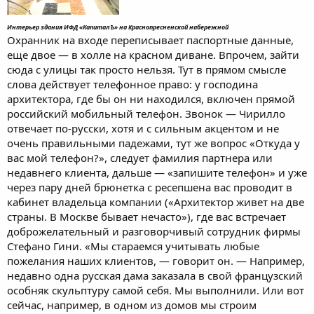
Интерьер здания ИФД «КапиталЪ» на Краснопресненской набережной
Охранник на входе переписывает паспортные данные,
еще двое — в холле на красном диване. Впрочем, зайти
сюда с улицы так просто нельзя. Тут в прямом смысле
слова действует телефонное право: у господина
архитектора, где бы он ни находился, включен прямой
российский мобильный телефон. Звонок — Чирилло
отвечает по-русски, хотя и с сильным акцентом и не
очень правильными падежами, тут же вопрос «Откуда у
вас мой телефон?», следует фамилия партнера или
недавнего клиента, дальше — «запишите телефон» и уже
через пару дней брюнетка с ресепшена вас проводит в
кабинет владельца компании («Архитектор живет на две
страны. В Москве бывает нечасто»), где вас встречает
доброжелательный и разговорчивый сотрудник фирмы
Стефано Гини. «Мы стараемся учитывать любые
пожелания наших клиентов, — говорит он. — Например,
недавно одна русская дама заказала в свой французский
особняк скульптуру самой себя. Мы выполнили. Или вот
сейчас, например, в одном из домов мы строим