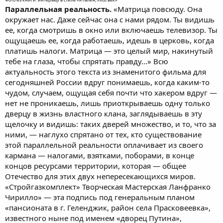
Параллельная реальность.
«Матрица повсюду. Она
окружает нас. Даже сейчас она с нами рядом. Ты видишь
ее, когда смотришь в окно или включаешь телевизор. Ты
ощущаешь ее, когда работаешь, идешь в церковь, когда
платишь налоги. Матрица — это целый мир, накинутый
тебе на глаза, чтобы спрятать правду…» Всю
актуальность этого текста из знаменитого фильма для
сегодняшней России вдруг понимаешь, когда каким-то
чудом, случаем, ощущая себя почти что хакером вдруг —
нет не проникаешь, лишь приоткрываешь одну только
дверцу в жизнь властного клана, заглядываешь в эту
щелочку и видишь: таких дверей множество, и то, что за
ними, — наглухо спрятано от тех, кто существование
этой параллельной реальности оплачивает из своего
кармана — налогами, взятками, поборами, в конце
концов ресурсами территории, которая — общее
Отечество для этих двух непересекающихся миров.
«Стройгазкомплект» Творческая Мастерская Ланфранко
Чирилло» — эта подпись под генеральным планом
«пансионата в г. Геленджик, район села Прасковеевка»,
известного ныне под именем «дворец Путина»,