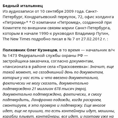
Бедный итальянец
Из аудиозаписи от 10 сентября 2009 года. Санкт-
Петербург, Кондратьевский переулок, 72, офис холдинга
«Петромед»
*
*
О компании «Петромед», созданной при
Комитете по внешним связям мэрии Санкт-Петербурга,
которым в начале 1990-х руководил Владимир Путин,
The New Times подробно писал в № 7 от 27.02.2012 г. :
Полковник Олег Кузнецов
, в то время — начальник в/ч
№ 1473 Федеральной службы охраны РФ —
застройщика-заказчика, согласно документам,
«пансионата в районе села «Прасковеевка»:
Значит, еще
такой момент, на сегодняшний день по документам,
которые у нас есть и что ввезено документально,
фактически не могу сказать, документально
подтверждено 21 миллион 678 тысяч (евро),
документально подтверждено, фактически, я смогу
подтвердить, Ланфранко подожди, когда раскроем,
смонтируем, я это проверю и подтвержу. Еще многое
идет, еще не пришло, то есть контейнеры идут, машины,
корабли плывут, контейнеры, все идет, и поэтому уже на