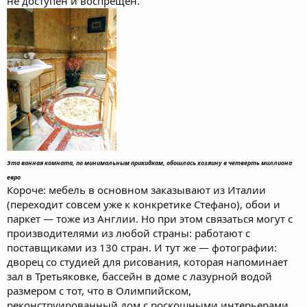
не доступен и воспрещен.
Эта ванная комната, по минимальным прикидкам, обошлась хозяину в четверть миллиона
евро
Короче: мебель в основном заказывают из Италии
(переходит совсем уже к конкретике Стефано), обои и
паркет — тоже из Англии. Но при этом связаться могут с
производителями из любой страны: работают с
поставщиками из 130 стран. И тут же — фотографии:
дворец со студией для рисования, которая напоминает
зал в Третьяковке, бассейн в доме с лазурной водой
размером с тот, что в Олимпийском,
реконструированный дом с роскошными интерьерами