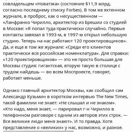
совладельцем «Новатэка» (состояние $11,9 млрд,
согласно последнему списку Forbes). В том же яхтенном
журнале, в проброс, как о несущественном —
«Ланфранко Чирилло, архитектор из Брешии со студией
в Москве: «Я попал туда практически случайно. Первые
контакты завязал в 1993-м, в 1997-м открыл небольшую
студию. Теперь на нас работают 120 проектировщиков».
Да, и еще в том же журнале: «Среди его клиентов
практически вся российская номенклатура». Для справки:
«120 проектировщиков» — это не просто большая для
Москвы студия: гигантская, вторую такую в столице с
трудом найдешь — во всем Моспроекте, говорят,
работает меньше.
Однако главный архитектор Москвы, как сообщил сам
Александр Кузьмин в коротком интервью The New Times,
такой фамилии не знает: «Не слышал и не знаком».
«Кто надо, меня знает, — парировал г-н Чирилло в
телефонном разговоре с одним из авторов этих строк. —
Все великие люди меня знают». И то правда. Хотя
представление о «великих» у нас, возможно, и разное.