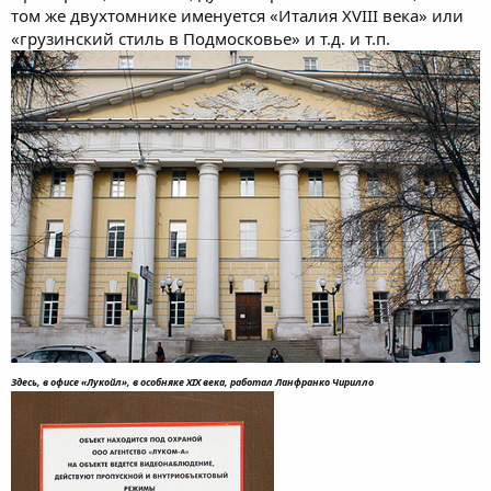
том же двухтомнике именуется «Италия ХVIII века» или
«грузинский стиль в Подмосковье» и т.д. и т.п.
Здесь, в офисе «Лукойл», в особняке XIX века, работал Ланфранко Чирилло