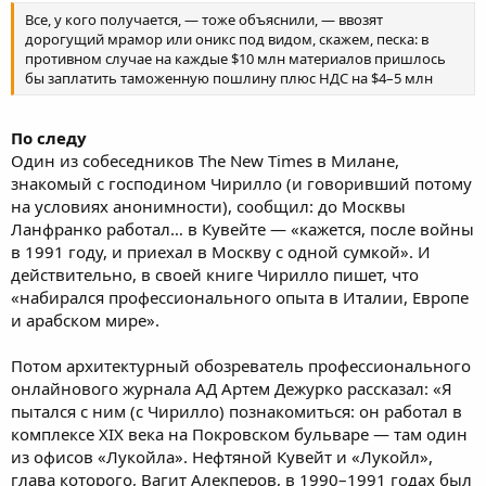
Все, у кого получается, — тоже объяснили, — ввозят
дорогущий мрамор или оникс под видом, скажем, песка: в
противном случае на каждые $10 млн материалов пришлось
бы заплатить таможенную пошлину плюс НДС на $4–5 млн
По следу
Один из собеседников The New Times в Милане,
знакомый с господином Чирилло (и говоривший потому
на условиях анонимности), сообщил: до Москвы
Ланфранко работал… в Кувейте — «кажется, после войны
в 1991 году, и приехал в Москву с одной сумкой». И
действительно, в своей книге Чирилло пишет, что
«набирался профессионального опыта в Италии, Европе
и арабском мире».
Потом архитектурный обозреватель профессионального
онлайнового журнала АД Артем Дежурко рассказал: «Я
пытался с ним (с Чирилло) познакомиться: он работал в
комплексе XIX века на Покровском бульваре — там один
из офисов «Лукойла». Нефтяной Кувейт и «Лукойл»,
глава которого, Вагит Алекперов, в 1990–1991 годах был