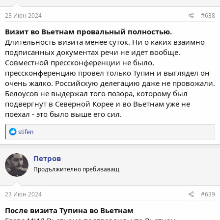
:
23 Июн 2024
#638
Визит во Вьетнам провальный полностью.
Длительность визита менее суток. Ни о каких взаимно
подписанных документах речи не идет вообще.
Совместной прессконференции не было,
прессконференцию провел только Тупин и выглядел он
очень жалко. Российскую делегацию даже не провожали.
Белоусов не выдержал того позора, которому был
подвергнут в Северной Корее и во Вьетнам уже не
поехал - это было выше его сил.
Р
stifen
е
а
к
Петров
ц
Продължително пребиваващ
и
и
:
23 Июн 2024
#639
После визита Тупина во Вьетнам