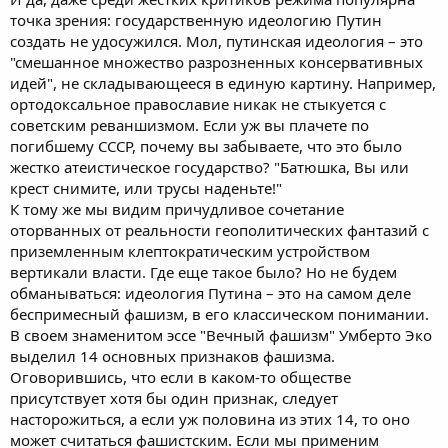
точка зрения: государственную идеологию Путин
создать не удосужился. Мол, путинская идеология – это
"смешанное множество разрозненных консервативных
идей", не складывающееся в единую картину. Например,
ортодоксальное православие никак не стыкуется с
советским реваншизмом. Если уж вы плачете по
погибшему СССР, почему вы забываете, что это было
жестко атеистическое государство? "Батюшка, Вы или
крест снимите, или трусы наденьте!"
К тому же мы видим причудливое сочетание
оторванных от реальности геополитических фантазий с
приземленным клептократическим устройством
вертикали власти. Где еще такое было? Но не будем
обманываться: идеология Путина – это на самом деле
беспримесный фашизм, в его классическом понимании.
В своем знаменитом эссе "Вечный фашизм" Умберто Эко
выделил 14 основных признаков фашизма.
Оговорившись, что если в каком-то обществе
присутствует хотя бы один признак, следует
насторожиться, а если уж половина из этих 14, то оно
может считаться фашистским. Если мы применим