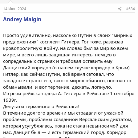
:
14 Июн 2024
#634
Andrey Malgin
Просто удивительно, насколько Путин в своих "мирных
предложениях" косплеит Гитлера. Тот тоже, развязав
кровопролитную войну, на словах был за мир во всем
мире, и всего лишь защищал интересы немцев в
сопредельных странах и требовал оставить ему
Данцигский коридор (в нашем случае коридор в Крым).
Гитлер, как сейчас Путин, всё время сетовал, что
западные страны его, такого миролюбивого, постоянно
обманывали, и вот терпение, дескать, лопнуло.
Из речи рейхсканцлера А. Гитлера в Рейхстаге 1 сентября
1939г.
Депутаты германского Рейхстага!
В течение долгого времени мы страдали от ужасной
проблемы, проблемы созданной Версальским диктатом,
которая усугублялась, пока не стала невыносимой для
нас. Данциг был — и есть германский город. Коридор