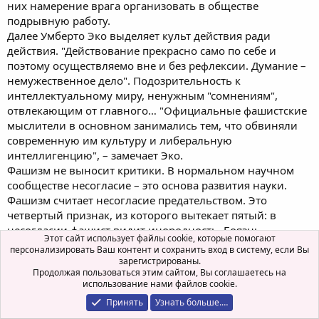
них намерение врага организовать в обществе
подрывную работу.
Далее Умберто Эко выделяет культ действия ради
действия. "Действование прекрасно само по себе и
поэтому осуществляемо вне и без рефлексии. Думание –
немужественное дело". Подозрительность к
интеллектуальному миру, ненужным "сомнениям",
отвлекающим от главного… "Официальные фашистские
мыслители в основном занимались тем, что обвиняли
современную им культуру и либеральную
интеллигенцию", – замечает Эко.
Фашизм не выносит критики. В нормальном научном
сообществе несогласие – это основа развития науки.
Фашизм считает несогласие предательством. Это
четвертый признак, из которого вытекает пятый: в
несогласии фашист видит инородность. Боязнь
Этот сайт использует файлы cookie, которые помогают
инородного приводит к поискам чужаков, а тут уж
персонализировать Ваш контент и сохранить вход в систему, если Вы
полшага до расизма.
зарегистрированы.
Продолжая пользоваться этим сайтом, Вы соглашаетесь на
Идем дальше. Национализм предполагает, что
использование нами файлов cookie.
единственное, что может сплотить нацию, – это враги.
Принять
Узнать больше.…
Поэтому фашистская идея неизбежно приводит к