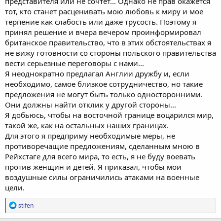
представителя или не сочтет... Однако не прав окажется
тот, кто станет расценивать мою любовь к миру и мое
терпение как слабость или даже трусость. Поэтому я
принял решение и вчера вечером проинформировал
британское правительство, что в этих обстоятельствах я
не вижу готовности со стороны польского правительства
вести серьезные переговоры с нами...
Я неоднократно предлагал Англии дружбу и, если
необходимо, самое близкое сотрудничество, но такие
предложения не могут быть только односторонними.
Они должны найти отклик у другой стороны...
Я добьюсь, чтобы на восточной границе воцарился мир,
такой же, как на остальных наших границах.
Для этого я предприму необходимые меры, не
противоречащие предложениям, сделанным мною в
Рейхстаге для всего мира, то есть, я не буду воевать
против женщин и детей. Я приказал, чтобы мои
воздушные силы ограничились атаками на военные
цели.
Р
stifen
е
а