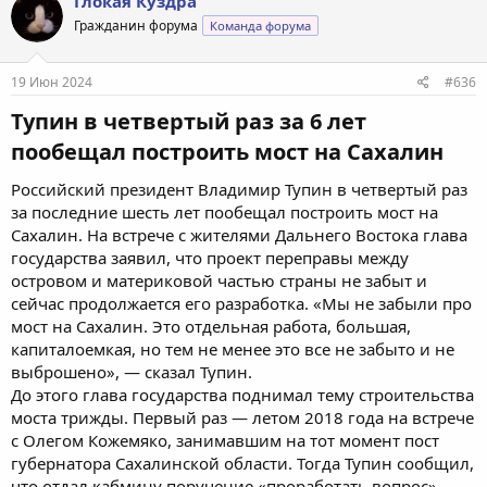
Глокая Куздра
ц
Гражданин форума
Команда форума
и
и
:
19 Июн 2024
#636
Тупин в четвертый раз за 6 лет
пообещал построить мост на Сахалин​
Российский президент Владимир Тупин в четвертый раз
за последние шесть лет пообещал построить мост на
Сахалин. На встрече с жителями Дальнего Востока глава
государства заявил, что проект переправы между
островом и материковой частью страны не забыт и
сейчас продолжается его разработка. «Мы не забыли про
мост на Сахалин. Это отдельная работа, большая,
капиталоемкая, но тем не менее это все не забыто и не
выброшено», — сказал Тупин.
До этого глава государства поднимал тему строительства
моста трижды. Первый раз — летом 2018 года на встрече
с Олегом Кожемяко, занимавшим на тот момент пост
губернатора Сахалинской области. Тогда Тупин сообщил,
что отдал кабмину поручение «проработать вопрос»