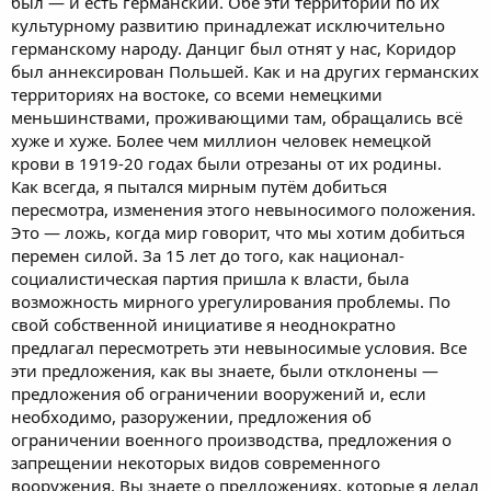
был — и есть германский. Обе эти территории по их
культурному развитию принадлежат исключительно
германскому народу. Данциг был отнят у нас, Коридор
был аннексирован Польшей. Как и на других германских
территориях на востоке, со всеми немецкими
меньшинствами, проживающими там, обращались всё
хуже и хуже. Более чем миллион человек немецкой
крови в 1919-20 годах были отрезаны от их родины.
Как всегда, я пытался мирным путём добиться
пересмотра, изменения этого невыносимого положения.
Это — ложь, когда мир говорит, что мы хотим добиться
перемен силой. За 15 лет до того, как национал-
социалистическая партия пришла к власти, была
возможность мирного урегулирования проблемы. По
свой собственной инициативе я неоднократно
предлагал пересмотреть эти невыносимые условия. Все
эти предложения, как вы знаете, были отклонены —
предложения об ограничении вооружений и, если
необходимо, разоружении, предложения об
ограничении военного производства, предложения о
запрещении некоторых видов современного
вооружения. Вы знаете о предложениях, которые я делал