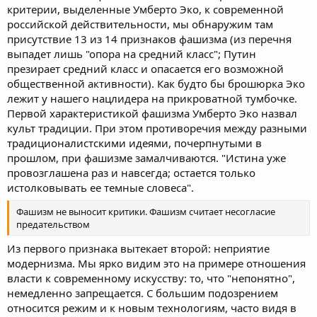
критерии, выделенные Умберто Эко, к современной
российской действительности, мы обнаружим там
присутствие 13 из 14 признаков фашизма (из перечня
выпадет лишь "опора на средний класс"; Путин
презирает средний класс и опасается его возможной
общественной активности). Как будто бы брошюрка Эко
лежит у нашего нацлидера на прикроватной тумбочке.
Первой характеристикой фашизма Умберто Эко назвал
культ традиции. При этом противоречия между разными
традиционалистскими идеями, почерпнутыми в
прошлом, при фашизме замалчиваются. "Истина уже
провозглашена раз и навсегда; остается только
истолковывать ее темные словеса".
Фашизм не выносит критики. Фашизм считает несогласие
предательством
Из первого признака вытекает второй: неприятие
модернизма. Мы ярко видим это на примере отношения
власти к современному искусству: то, что "непонятно",
немедленно запрещается. С большим подозрением
относится режим и к новым технологиям, часто видя в