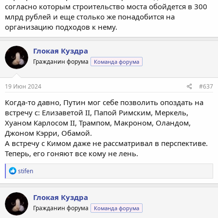
согласно которым строительство моста обойдется в 300
млрд рублей и еще столько же понадобится на
организацию подходов к нему.
Глокая Куздра
Гражданин форума
Команда форума
19 Июн 2024
#637
Когда-то давно, Путин мог себе позволить опоздать на
встречу с: Елизаветой II, Папой Римским, Меркель,
Хуаном Карлосом II, Трампом, Макроном, Оландом,
Джоном Кэрри, Обамой.
А встречу с Кимом даже не рассматривал в перспективе.
Теперь, его гоняют все кому не лень.
Р
stifen
е
а
к
Глокая Куздра
ц
Гражданин форума
Команда форума
и
и