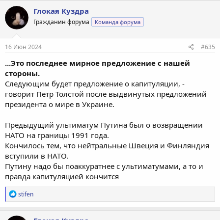
к
Глокая Куздра
ц
Гражданин форума
Команда форума
и
и
:
16 Июн 2024
#635
...Это последнее мирное предложение с нашей
стороны.
Следующим будет предложение о капитуляции, -
говорит Петр Толстой после выдвинутых предложений
президента о мире в Украине.
Предыдущий ультиматум Путина был о возвращении
НАТО на границы 1991 года.
Кончилось тем, что нейтральные Швеция и Финляндия
вступили в НАТО.
Путину надо бы поаккуратнее с ультиматумами, а то и
правда капитуляцией кончится
Р
stifen
е
а
к