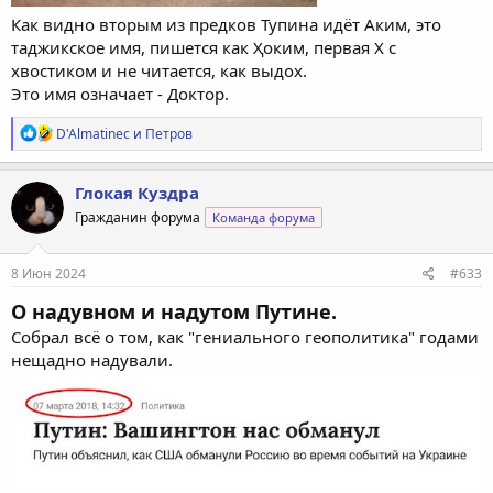
Как видно вторым из предков Тупина идёт Аким, это
таджикское имя, пишется как Ҳоким, первая Х с
хвостиком и не читается, как выдох.
Это имя означает - Доктор.
Р
D'Almatinec
и
Петров
е
а
к
Глокая Куздра
ц
Гражданин форума
Команда форума
и
и
:
8 Июн 2024
#633
О надувном и надутом Путине.
Собрал всё о том, как "гениального геополитика" годами
нещадно надували.