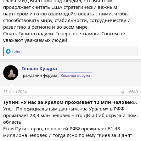
Глава МИД Вьетнама подтвердил, что Вьетнам
продолжает считать США стратегически важным
партнёром и готов взаимодействовать с ними, чтобы
способствовать миру, стабильности, сотрудничеству и
развитию в регионе и во всём мире.
Опять Тупина надули. Теперь вьетнамцы. Совсем не
уважают уважаемых людей.
Р
stifen
е
а
к
Глокая Куздра
ц
Гражданин форума
Команда форума
и
и
:
28 Июн 2024
#640
Тупин: «У нас за Уралом проживает 12 млн человек».
Упс... По официальным данным, «за Уралом» в РФФ
проживает 28,3 млн человек – это ДВ и Сиб округа и Тюм.
область.
Если Путин прав, то во всей РФФ проживает 61,48
миллиона человек и тогда ясно почему "Киев за 3 дня"