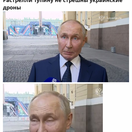
Растрелли Тупину не стрешны украинские
дроны