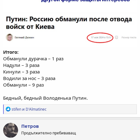
Итого:
Обманули дурачка – 1 раз
Надули – 3 раза
Кинули – 3 раза
Водили за нос – 3 раза
Обманули – 9 раз
Бедный, бедный Володенька Путин.
Р
stifen
и
D'Almatinec
е
а
к
Петров
ц
Продължително пребиваващ
и
и