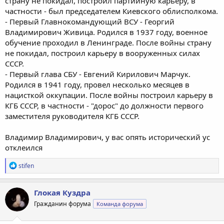
страну не покидал, построил партийную карьеру, в
частности - был председателем Киевского облисполкома.
- Первый Главнокомандующий ВСУ - Георгий
Владимирович Живица. Родился в 1937 году, военное
обучение проходил в Ленинграде. После войны страну
не покидал, построил карьеру в вооруженных силах
СССР.
- Первый глава СБУ - Евгений Кирилович Марчук.
Родился в 1941 году, провел несколько месяцев в
нацисткой оккупации. После войны построил карьеру в
КГБ СССР, в частности - "дорос" до должности первого
заместителя руководителя КГБ СССР.
Владимир Владимирович, у вас опять исторический ус
отклеился
Р
stifen
е
а
к
Глокая Куздра
ц
Гражданин форума
Команда форума
и
и
: