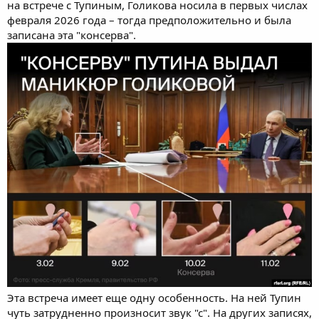
на встрече с Тупиным, Голикова носила в первых числах
февраля 2026 года – тогда предположительно и была
записана эта "консерва".
Эта встреча имеет еще одну особенность. На ней Тупин
чуть затрудненно произносит звук "с". На других записях,