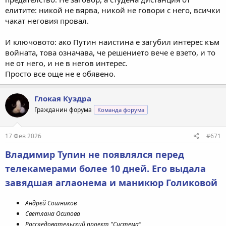
елитите: никой не вярва, никой не говори с него, всички
чакат неговия провал.
И ключовото: ако Путин наистина е загубил интерес към
войната, това означава, че решението вече е взето, и то
не от него, и не в негов интерес.
Просто все още не е обявено.
Глокая Куздра
Гражданин форума
Команда форума
17 Фев 2026
#671
Владимир Тупин не появлялся перед
телекамерами более 10 дней. Его выдала
завядшая аглаонема и маникюр Голиковой
Андрей Сошников
Светлана Осипова
Расследовательский проект "Система"