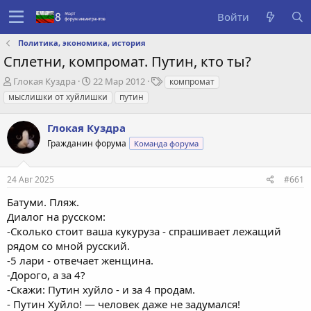
Войти
Политика, экономика, история
Сплетни, компромат. Путин, кто ты?
А
Д
Т
Глокая Куздра
22 Мар 2012
компромат
в
а
е
мыслишки от хуйлишки
путин
т
т
г
о
а
и
Глокая Куздра
р
с
т
о
Гражданин форума
Команда форума
е
з
м
д
24 Авг 2025
#661
ы
а
н
Батуми. Пляж.
и
Диалог на русском:
я
-Сколько стоит ваша кукуруза - спрашивает лежащий
рядом со мной русский.
-5 лари - отвечает женщина.
-Дорого, а за 4?
-Скажи: Путин хуйло - и за 4 продам.
- Путин Хуйло! — человек даже не задумался!