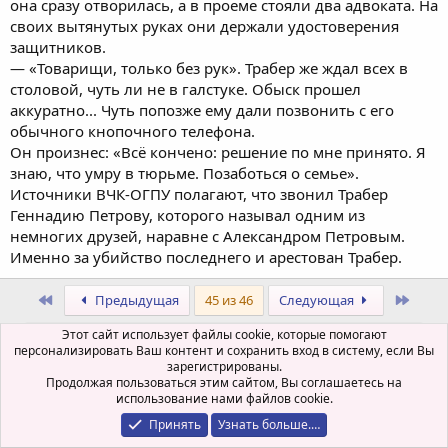
она сразу отворилась, а в проеме стояли два адвоката. На
своих вытянутых руках они держали удостоверения
защитников.
— «Товарищи, только без рук». Трабер же ждал всех в
столовой, чуть ли не в галстуке. Обыск прошел
аккуратно... Чуть попозже ему дали позвонить с его
обычного кнопочного телефона.
Он произнес: «Всё кончено: решение по мне принято. Я
знаю, что умру в тюрьме. Позаботься о семье».
Источники ВЧК-ОГПУ полагают, что звонил Трабер
Геннадию Петрову, которого называл одним из
немногих друзей, наравне с Александром Петровым.
Именно за убийство последнего и арестован Трабер.
Первый
Посл
Предыдущая
45 из 46
Следующая
Этот сайт использует файлы cookie, которые помогают
Вы должны войти или зарегистрироваться, чтобы ответить.
персонализировать Ваш контент и сохранить вход в систему, если Вы
зарегистрированы.
Политика, экономика, история
Продолжая пользоваться этим сайтом, Вы соглашаетесь на
использование нами файлов cookie.
Russian (RU)
Принять
Узнать больше.…
Обратная связь
Условия и правила