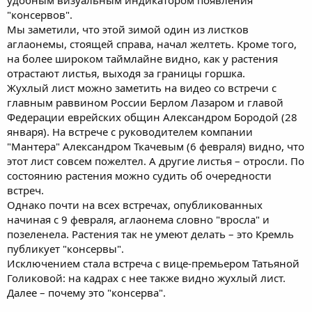
"консервов".
Мы заметили, что этой зимой один из листков
аглаонемы, стоящей справа, начал желтеть. Кроме того,
на более широком таймлайне видно, как у растения
отрастают листья, выходя за границы горшка.
Жухлый лист можно заметить на видео со встречи с
главным раввином России Берлом Лазаром и главой
Федерации еврейских общин Александром Бородой (28
января). На встрече с руководителем компании
"Мантера" Александром Ткачевым (6 февраля) видно, что
этот лист совсем пожелтел. А другие листья – отросли. По
состоянию растения можно судить об очередности
встреч.
Однако почти на всех встречах, опубликованных
начиная с 9 февраля, аглаонема словно "вросла" и
позеленела. Растения так не умеют делать – это Кремль
публикует "консервы".
Исключением стала встреча с вице-премьером Татьяной
Голиковой: на кадрах с нее также видно жухлый лист.
Далее – почему это "консерва".