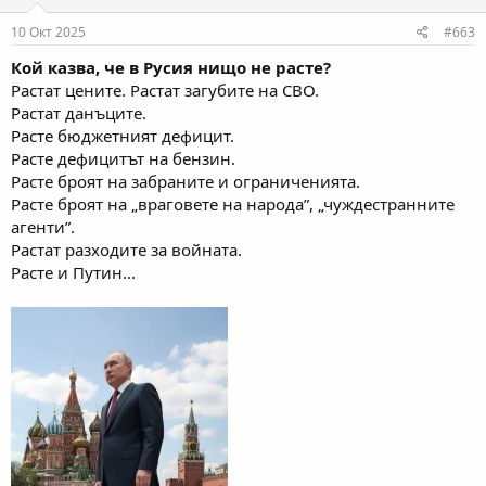
10 Окт 2025
#663
Кой казва, че в Русия нищо не расте?
Растат цените. Растат загубите на СВО.
Растат данъците.
Расте бюджетният дефицит.
Расте дефицитът на бензин.
Расте броят на забраните и ограниченията.
Расте броят на „враговете на народа”, „чуждестранните
агенти”.
Растат разходите за войната.
Расте и Путин...