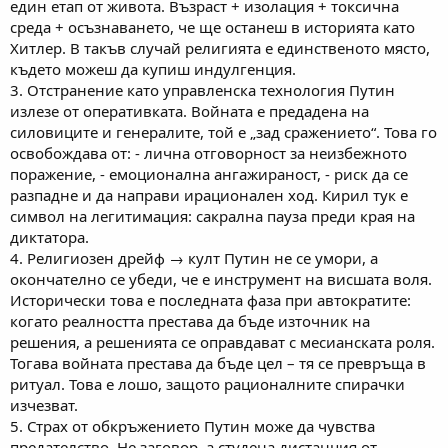
един етап от живота. Възраст + изолация + токсична
среда + осъзнаването, че ще останеш в историята като
Хитлер. В такъв случай религията е единственото място,
където можеш да купиш индулгенция.
3. Отстранение като управленска технология Путин
излезе от оперативката. Войната е предадена на
силовиците и генералите, той е „зад сражението“. Това го
освобождава от: - лична отговорност за неизбежното
поражение, - емоционална ангажираност, - риск да се
разпадне и да направи ирационален ход. Кирил тук е
символ на легитимация: сакрална пауза преди края на
диктатора.
4. Религиозен дрейф → култ Путин не се умори, а
окончателно се убеди, че е инструмент на висшата воля.
Исторически това е последната фаза при автократите:
когато реалността престава да бъде източник на
решения, а решенията се оправдават с месианската роля.
Тогава войната престава да бъде цел – тя се превръща в
ритуал. Това е лошо, защото рационалните спирачки
изчезват.
5. Страх от обкръжението Путин може да чувства
предателство. Не заговор, а студена дистанция от