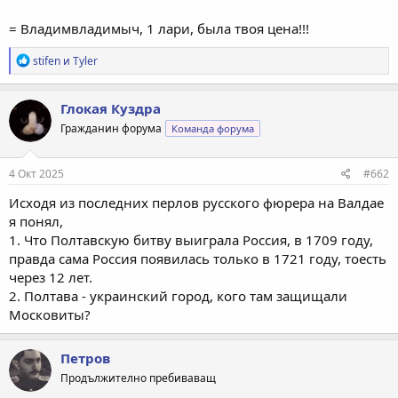
= Владимвладимыч, 1 лари, была твоя цена!!!
Р
stifen
и
Tyler
е
а
к
Глокая Куздра
ц
Гражданин форума
Команда форума
и
и
:
4 Окт 2025
#662
Исходя из последних перлов русского фюрера на Валдае
я понял,
1. Что Полтавскую битву выиграла Россия, в 1709 году,
правда сама Россия появилась только в 1721 году, тоесть
через 12 лет.
2. Полтава - украинский город, кого там защищали
Московиты?
Петров
Продължително пребиваващ