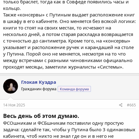
только браслет, тогда как в Совфеде появились часы и
кольцо.
Также «консервы» с Путиным выдает расположение книг
в шкафу в его кабинете. Оно меняется без всякой логики:
книги то стоят на своих местах, то исчезают на
несколько дней, а потом старая раскладка возвращается
с точностью до сантиметра. Кроме того, на «консервы»
указывает и расположение ручек и карандашей на столе
у Путина. Порой оно не меняется, несмотря на то что
между встречами с разными чиновниками официально
проходят месяцы, заметили журналисты «Системы».
Глокая Куздра
Гражданин форума
Команда форума
14 Ноя 2025
#665
Весь день об этом думаю.
ФСОшникам и ФСБшникам поставили одну простую
задача: сделайте так, чтобы у Путина было 3 одинаковых
кабинета, чтоб никто не знал где он и в него не