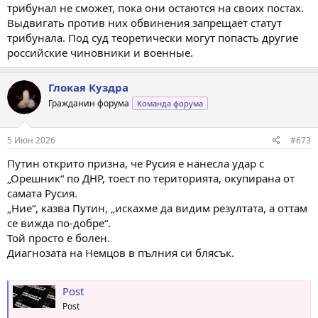
трибунал не сможет, пока они остаются на своих постах.
Выдвигать против них обвинения запрещает статут
трибунала. Под суд теоретически могут попасть другие
российские чиновники и военные.
Глокая Куздра
Гражданин форума
Команда форума
5 Июн 2026
#673
Путин открито призна, че Русия е нанесла удар с
„Орешник“ по ДНР, тоест по територията, окупирана от
самата Русия.
„Ние“, казва Путин, „искахме да видим резултата, а оттам
се вижда по-добре“.
Той просто е болен.
Диагнозата на Немцов в пълния си блясък.
Post
Post