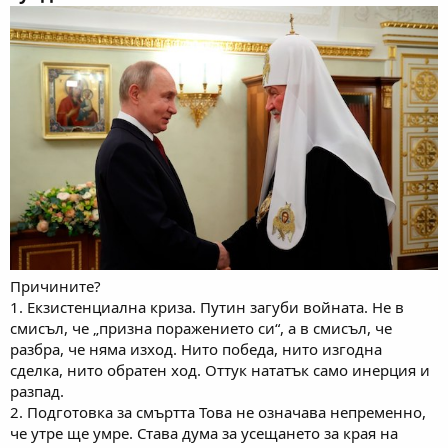
Причините?
1. Екзистенциална криза. Путин загуби войната. Не в
смисъл, че „призна поражението си“, а в смисъл, че
разбра, че няма изход. Нито победа, нито изгодна
сделка, нито обратен ход. Оттук нататък само инерция и
разпад.
2. Подготовка за смъртта Това не означава непременно,
че утре ще умре. Става дума за усещането за края на