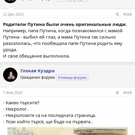
22 Дек 2025
#668
Родители Путина были очень оригинальные люди.
Например, папа Путина, когда познакомился с мамой
Путина - выбил ей глаз, а мама Путина так сильно
разозлилась, что пообещала папе Путина родить ему
урода.
И свое обещание выполнила.
Глокая Куздра
Гражданин форума
Команда форума
7 Фев 2026
#669
- Какво търсите?
- Некролог.
- Некролозите са на последната страница.
- Този който търся, ще бъде на първата..