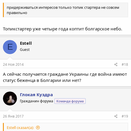
придерживаться интересов только топик стартера не совсем
правильно
Топикстартер уже четыре года коптит болгарское небо.
Estell
E
Guest
24 Ноя 2014
#18
А сейчас получается граждане Украины где война имеют
статус беженца в Болгарии или нет?
Глокая Куздра
Гражданин форума
Команда форума
26 Янв 2017
#19
Estell сказал(а):