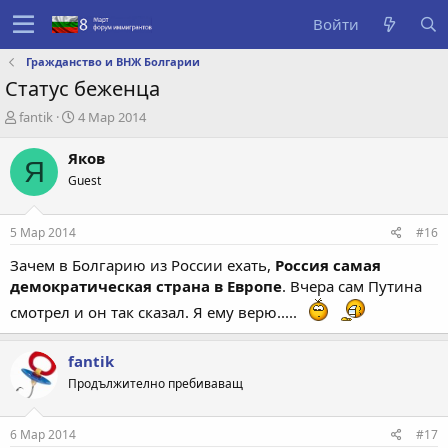
Войти
Гражданство и ВНЖ Болгарии
Статус беженца
А
Д
fantik
4 Мар 2014
в
а
т
т
Яков
Я
о
а
Guest
р
с
т
о
е
з
5 Мар 2014
#16
м
д
ы
а
Зачем в Болгарию из России ехать,
Россия самая
н
демократическая страна в Европе
. Вчера сам Путина
и
смотрел и он так сказал. Я ему верю.....
я
fantik
Продължително пребиваващ
6 Мар 2014
#17