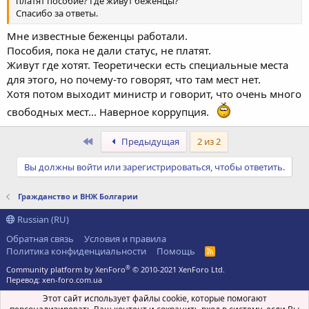
платят пособие? Где живут беженцы?
Спасибо за ответы.
Мне известные беженцы работали.
Пособия, пока не дали статус, не платят.
Живут где хотят. Теоретически есть специальные места
для этого, но почему-то говорят, что там мест нет.
Хотя потом выходит министр и говорит, что очень много
свободных мест... Наверное коррупция.
Первый
Предыдущая
2 из 2
Вы должны войти или зарегистрироваться, чтобы ответить.
Гражданство и ВНЖ Болгарии
Russian (RU)
Обратная связь
Условия и правила
Политика конфиденциальности
Помощь
R
S
®
Community platform by XenForo
© 2010-2021 XenForo Ltd.
S
Перевод:
xen-foro.com.ua
Этот сайт использует файлы cookie, которые помогают