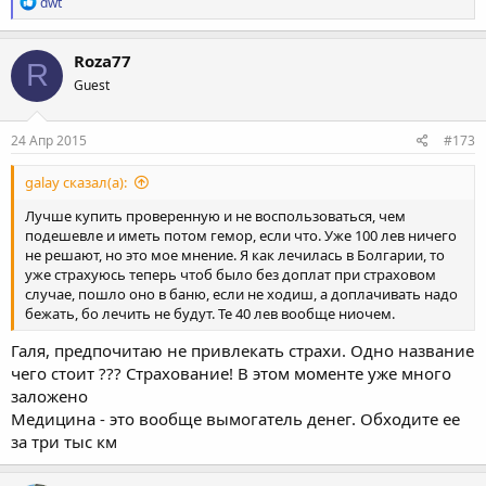
Р
dwt
е
а
к
Roza77
R
ц
Guest
и
и
:
24 Апр 2015
#173
galay сказал(а):
Лучше купить проверенную и не воспользоваться, чем
подешевле и иметь потом гемор, если что. Уже 100 лев ничего
не решают, но это мое мнение. Я как лечилась в Болгарии, то
уже страхуюсь теперь чтоб было без доплат при страховом
случае, пошло оно в баню, если не ходиш, а доплачивать надо
бежать, бо лечить не будут. Те 40 лев вообще ниочем.
Галя, предпочитаю не привлекать страхи. Одно название
чего стоит ??? Страхование! В этом моменте уже много
заложено
Медицина - это вообще вымогатель денег. Обходите ее
за три тыс км