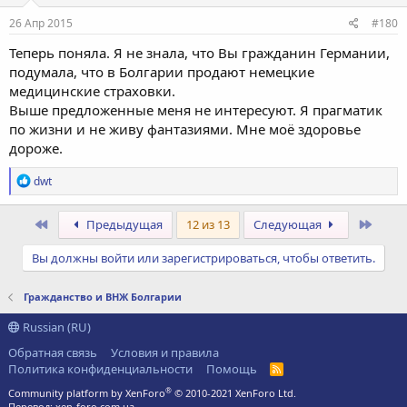
26 Апр 2015
#180
Теперь поняла. Я не знала, что Вы гражданин Германии,
подумала, что в Болгарии продают немецкие
медицинские страховки.
Выше предложенные меня не интересуют. Я прагматик
по жизни и не живу фантазиями. Мне моё здоровье
дороже.
Р
dwt
е
а
к
Первый
Посл
Предыдущая
12 из 13
Следующая
ц
и
Вы должны войти или зарегистрироваться, чтобы ответить.
и
:
Гражданство и ВНЖ Болгарии
Russian (RU)
Обратная связь
Условия и правила
Политика конфиденциальности
Помощь
R
S
®
Community platform by XenForo
© 2010-2021 XenForo Ltd.
S
Перевод:
xen-foro.com.ua