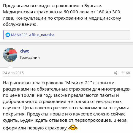
Предлагаем все виды страхования в Бургасе.
Медицинская страховка на 60 000 лева от 160 до 300
лева. Консультации по страхованию и медицинскому
обслуживанию.
Р
MANKEES
и
fikus_natasha
е
а
к
dwt
ц
Гражданин
и
и
:
24 Апр 2015
#168
На рынок вышла страховая "Медико-21" с новыми
расценками на обязательные страховки для иностранцев
по цене 100лв. на год. Так же предлагаются пакеты и
добровольного страхования не только от несчастных
случаев. Цена пакетов различна в зависимости от суммы
покрытия. Продукты новые и о качестве сложно сейчас
судить. Будем ждать отзывов от первопроходцев. Вчера
оформили первую страховку.