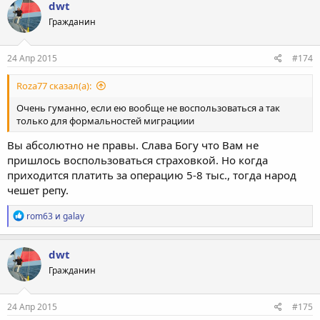
dwt
Гражданин
24 Апр 2015
#174
Roza77 сказал(а):
Очень гуманно, если ею вообще не воспользоваться а так
только для формальностей миграциии
Вы абсолютно не правы. Слава Богу что Вам не
пришлось воспользоваться страховкой. Но когда
приходится платить за операцию 5-8 тыс., тогда народ
чешет репу.
Р
rom63
и
galay
е
а
к
dwt
ц
Гражданин
и
и
:
24 Апр 2015
#175