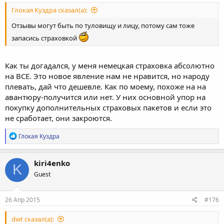
Глокая Куздра сказал(а):
Отзывы могут быть по туловищу и лицу, потому сам тоже
запасись страховкой
Как ты догадался, у меня немецкая страховка абсолютно
на ВСЕ. Это новое явление нам не нравится, но народу
плевать, дай что дешевле. Как по моему, похоже на на
авантюру-получится или нет. У них основной упор на
покупку дополнительных страховых пакетов и если это
не сработает, они закроются.
Р
Глокая Куздра
е
а
к
kiri4enko
K
ц
Guest
и
и
:
26 Апр 2015
#176
dwt сказал(а):