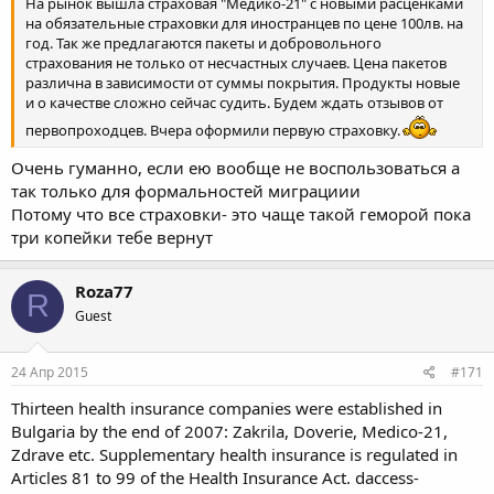
На рынок вышла страховая "Медико-21" с новыми расценками
на обязательные страховки для иностранцев по цене 100лв. на
год. Так же предлагаются пакеты и добровольного
страхования не только от несчастных случаев. Цена пакетов
различна в зависимости от суммы покрытия. Продукты новые
и о качестве сложно сейчас судить. Будем ждать отзывов от
первопроходцев. Вчера оформили первую страховку.
Очень гуманно, если ею вообще не воспользоваться а
так только для формальностей миграциии
Потому что все страховки- это чаще такой геморой пока
три копейки тебе вернут
Roza77
R
Guest
24 Апр 2015
#171
Thirteen health insurance companies were established in
Bulgaria by the end of 2007: Zakrila, Doverie, Medico-21,
Zdrave etc. Supplementary health insurance is regulated in
Articles 81 to 99 of the Health Insurance Act. daccess-