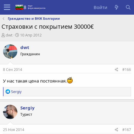
Войти
Гражданство и ВНЖ Болгарии
Страховки с покрытием 30000€
А
Д
dwt
10 Апр 2012
в
а
т
т
dwt
о
а
Гражданин
р
с
т
о
е
з
8 Сен 2014
#166
м
д
ы
а
У нас такая цена постоянная.
н
и
Р
Sergiy
я
е
а
к
Sergiy
ц
Турист
и
и
:
25 Ноя 2014
#167