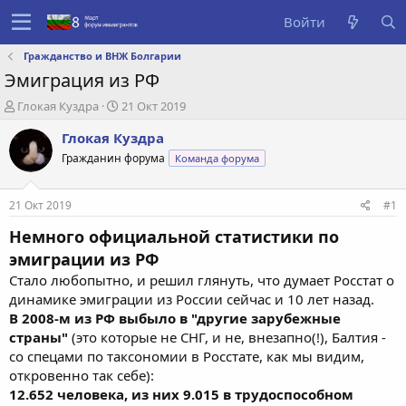
Войти
Гражданство и ВНЖ Болгарии
Эмиграция из РФ
А
Д
Глокая Куздра
21 Окт 2019
в
а
Глокая Куздра
т
т
о
а
Гражданин форума
Команда форума
р
с
т
о
е
з
21 Окт 2019
#1
м
д
Немного официальной статистики по
ы
а
н
эмиграции из РФ
и
Стало любопытно, и решил глянуть, что думает Росстат о
я
динамике эмиграции из России сейчас и 10 лет назад.
В 2008-м из РФ выбыло в "другие зарубежные
страны"
(это которые не СНГ, и не, внезапно(!), Балтия -
со спецами по таксономии в Росстате, как мы видим,
откровенно так себе):
12.652 человека, из них 9.015 в трудоспособном