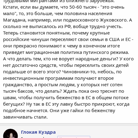
трудовыми мигрантами из ближнего зарубежья.
Кстати, если вы думаете, что 50-60 тысяч - "это очень
мало", то, это больше, чем половина населения
Магадана, например, или подмосковного Жуковского. А
сколько не выписалось из РФ, вобще трудно учесть.
Теперь становится понятным, почему крупные
российские чинуши переселяют свои семьи в США и ЕС -
они прекрасно понимают к чему в конечном итоге
приведет миграционная политика путинского режима.
А что делать тем, кто не ворует народные деньги? У кого
нет достаточно средств, чтобы переселить своих детей
подальше от всего этого? Чиновники-то, небось, по
инвестиционным программам получают второе
гражданство, а простым людям, у которых нет сотен
тысяч баксов, что делать? Ждать пока оно треснет по
швам, чтобы получить беженство в ЕС в общем потоке
бегущих? Ну так в ЕС эту лавку быстро прикроют, когда
подобное начнется. Они уже гайки по беженству
завинчивать стали.
Глокая Куздра