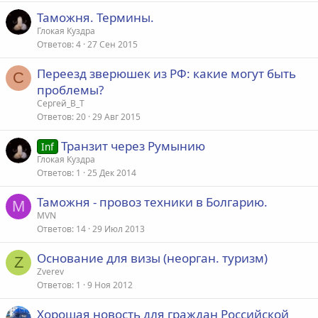
Таможня. Термины.
Глокая Куздра
Ответов
4
27 Сен 2015
Переезд зверюшек из РФ: какие могут быть
С
проблемы?
Сергей_В_Т
Ответов
20
29 Авг 2015
Транзит через Румынию
Inf
Глокая Куздра
Ответов
1
25 Дек 2014
Таможня - провоз техники в Болгарию.
M
MVN
Ответов
14
29 Июл 2013
Основание для визы (неорган. туризм)
Z
Zverev
Ответов
1
9 Ноя 2012
Хорошая новость для граждан Российской