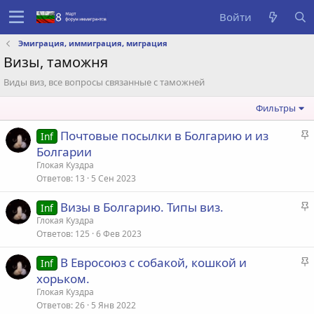
Войти
Эмиграция, иммиграция, миграция
Визы, таможня
Виды виз, все вопросы связанные с таможней
Фильтры
Почтовые посылки в Болгарию и из
Inf
а
Болгарии
Глокая Куздра
Ответов
13
5 Сен 2023
а
Визы в Болгарию. Типы виз.
я
Inf
а
Глокая Куздра
Ответов
125
6 Фев 2023
В Евросоюз с собакой, кошкой и
Inf
а
а
хорьком.
я
Глокая Куздра
Ответов
26
5 Янв 2022