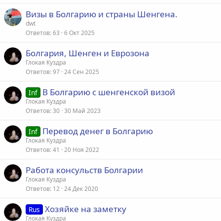
а
Визы в Болгарию и страны Шенгена.
я
dwt
Ответов
63
6 Окт 2025
Болгария, Шенген и Еврозона
Глокая Куздра
Ответов
97
24 Сен 2025
В Болгарию с шенгенской визой
Inf
Глокая Куздра
Ответов
30
30 Май 2023
Перевод денег в Болгарию
Inf
Глокая Куздра
Ответов
41
20 Ноя 2022
Работа консульств Болгарии
Глокая Куздра
Ответов
12
24 Дек 2020
Хозяйке на заметку
Rus
Глокая Куздра