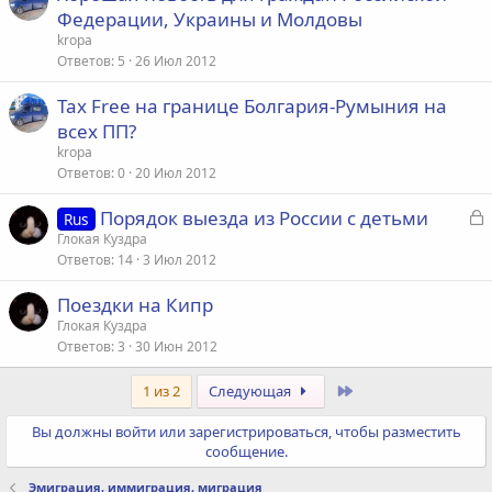
Федерации, Украины и Молдовы
kropa
Ответов
5
26 Июл 2012
Tax Free на границе Болгария-Румыния на
всех ПП?
kropa
Ответов
0
20 Июл 2012
З
Порядок выезда из России с детьми
Rus
а
Глокая Куздра
Ответов
14
3 Июл 2012
к
р
Поездки на Кипр
Глокая Куздра
т
Ответов
3
30 Июн 2012
а
я
Последний
1 из 2
Следующая
Вы должны войти или зарегистрироваться, чтобы разместить
сообщение.
Эмиграция, иммиграция, миграция