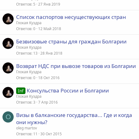
Ответов
5
27 Янв 2019
Список паспортов несуществующих стран
Глокая Куздра
Ответов
0
12 Май 2018
Безвизовые страны для граждан Болгарии
Глокая Куздра
Ответов
13
28 Янв 2018
Возврат НДС при вывозе товаров из Болгарии
Глокая Куздра
Ответов
0
18 Окт 2016
Консульства России и Болгарии
Inf
Глокая Куздра
Ответов
3
7 Апр 2016
Визы в балканские государства... Где и когда
O
они нужны?
oleg martov
Ответов
11
30 Окт 2015