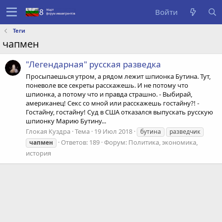
Войти
Теги
чапмен
"Легендарная" русская разведка
Просыпаешься утром, а рядом лежит шпионка Бутина. Тут,
поневоле все секреты расскажешь. И не потому что
шпионка, а потому что и правда страшно. - Выбирай,
американец! Секс со мной или расскажешь гостайну?! -
Гостайну, гостайну! Суд в США отказался выпускать русскую
шпионку Марию Бутину...
Глокая Куздра
Тема
19 Июл 2018
бутина
разведчик
Ответов: 189
Форум:
Политика, экономика,
чапмен
история