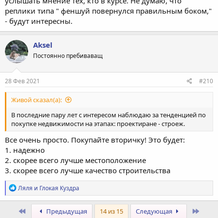
услышать мнение тех, кто в курсе. Не думаю, что
реплики типа " феншуй повернулся правильным боком,"
- будут интересны.
Aksel
Постоянно пребиваващ
28 Фев 2021
#210
Живой сказал(а):
В последние пару лет с интересом наблюдаю за тенденцией по
покупке недвижимости на этапах: проектиране - строеж.
Все очень просто. Покупайте вторичку! Это будет:
1. надежно
2. скорее всего лучше местоположение
3. скорее всего лучше качество строительства
Р
Ляля
и
Глокая Куздра
е
а
к
Первый
Посл
Предыдущая
14 из 15
Следующая