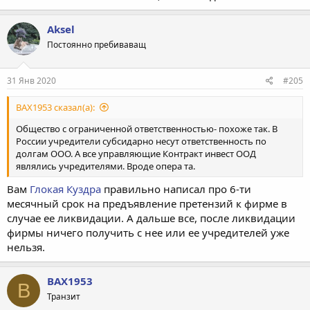
Aksel
Постоянно пребиваващ
31 Янв 2020
#205
BAX1953 сказал(а):
Общество с ограниченной ответственностью- похоже так. В
России учредители субсидарно несут ответственность по
долгам ООО. А все управляющие Контракт инвест ООД
являлись учредителями. Вроде опера та.
Вам
Глокая Куздра
правильно написал про 6-ти
месячный срок на предъявление претензий к фирме в
случае ее ликвидации. А дальше все, после ликвидации
фирмы ничего получить с нее или ее учредителей уже
нельзя.
BAX1953
B
Транзит