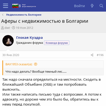
Войти
Недвижимость Болгарии
Аферы с недвижимостью в Болгарии
А
Д
dwt
19 Ноя 2012
в
а
т
т
Глокая Куздра
о
а
Гражданин форума
Команда форума
р
с
т
о
е
з
30 Янв 2020
#196
м
д
ы
а
BAX1953 сказал(а):
н
и
Что надо делать? Вообще темный лес......
я
Так надо сначала определиться на местности. Сходить в
ближайший Объебанк (ОББ) и там попробовать
выяснить.
Или также написать письмо туда с вопросами. А потом к
адвокату, но дороже чем это было бы, обратитесь вы к
нему перед покупкой.