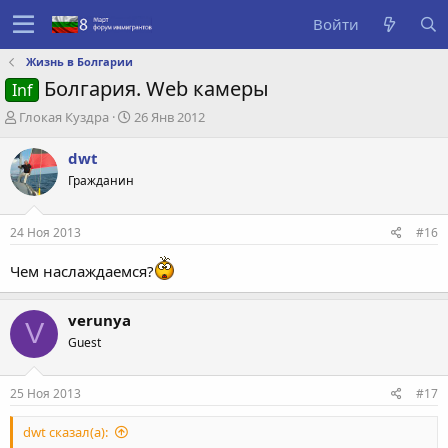
Войти
Жизнь в Болгарии
Болгария. Web камеры
Inf
А
Д
Глокая Куздра
26 Янв 2012
в
а
т
т
dwt
о
а
Гражданин
р
с
т
о
е
з
24 Ноя 2013
#16
м
д
ы
а
Чем наслаждаемся?
н
и
я
verunya
V
Guest
25 Ноя 2013
#17
dwt сказал(а):