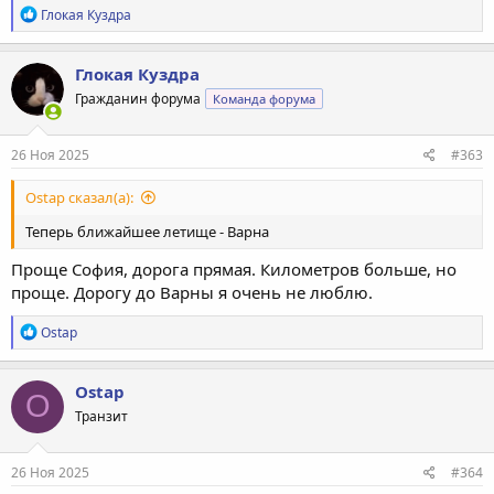
Р
Глокая Куздра
е
а
к
Глокая Куздра
ц
Гражданин форума
Команда форума
и
и
:
26 Ноя 2025
#363
Ostap сказал(а):
Теперь ближайшее летище - Варна
Проще София, дорога прямая. Километров больше, но
проще. Дорогу до Варны я очень не люблю.
Р
Ostap
е
а
к
Ostap
O
ц
Транзит
и
и
:
26 Ноя 2025
#364