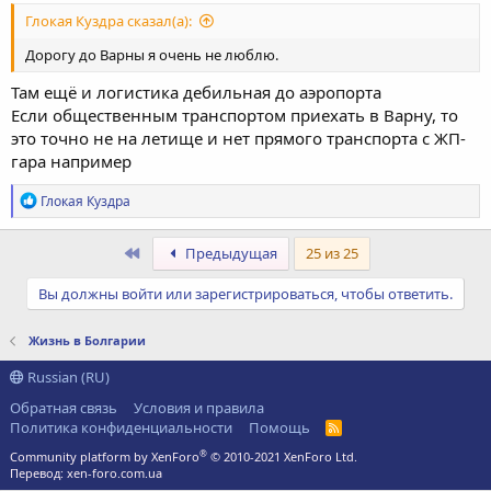
Глокая Куздра сказал(а):
Дорогу до Варны я очень не люблю.
Там ещё и логистика дебильная до аэропорта
Если общественным транспортом приехать в Варну, то
это точно не на летище и нет прямого транспорта с ЖП-
гара например
Р
Глокая Куздра
е
а
к
Первый
Предыдущая
25 из 25
ц
и
Вы должны войти или зарегистрироваться, чтобы ответить.
и
:
Жизнь в Болгарии
Russian (RU)
Обратная связь
Условия и правила
Политика конфиденциальности
Помощь
R
S
®
Community platform by XenForo
© 2010-2021 XenForo Ltd.
S
Перевод:
xen-foro.com.ua