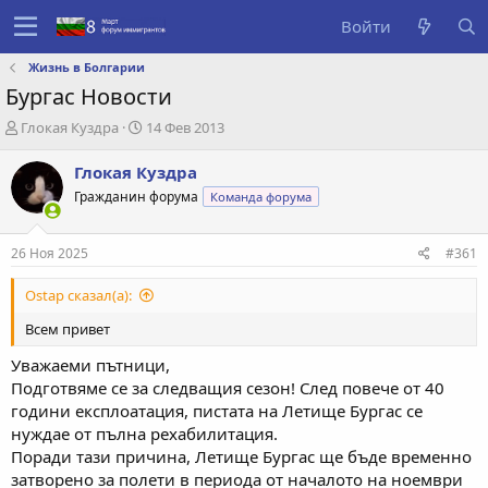
Войти
Жизнь в Болгарии
Бургас Новости
А
Д
Глокая Куздра
14 Фев 2013
в
а
т
т
Глокая Куздра
о
а
Гражданин форума
Команда форума
р
с
т
о
е
з
26 Ноя 2025
#361
м
д
ы
а
Ostap сказал(а):
н
и
Всем привет
я
Уважаеми пътници,
Подготвяме се за следващия сезон! След повече от 40
години експлоатация, пистата на Летище Бургас се
нуждае от пълна рехабилитация.
Поради тази причина, Летище Бургас ще бъде временно
затворено за полети в периода от началото на ноември