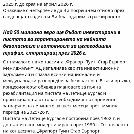
2025 г. до края на април 2026 г.
Очакваме с нетърпение да Ви посрещнем отново през
следващата година и Ви благодарим за разбирането.
Над 50 милиона евро ще бъдат инвестирани в
пистата за гарантирането на нейната
безопасност и готовност за целогодишен
трафик, стартиращ през 2026 г.
От началото на концесията „Фрапорт Туин Стар Еърпорт
Мениджмънт“ АД изпълнява своите инвестиционни
задължения и спазва всички национални и
международни разпоредби за безопасност. В тази връзка,
концесионерът обявява плановете за пълна
рехабилитация на пистата на Летище Бургас и
произтичащата от това необходимост от временно
затваряне на летището за шест месеца през зимния
период на 2025/26 г.
Пистата на Летище Бургас е построена през 1962 г. и
допълнително модернизирана през 1980 г. От началото
на концесията, „Фрапорт Туин Стар Еърпорт