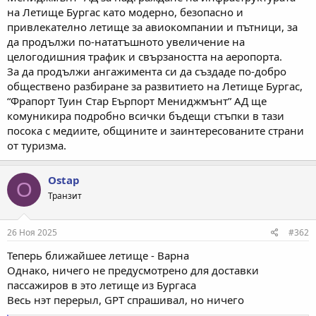
на Летище Бургас като модерно, безопасно и
привлекателно летище за авиокомпании и пътници, за
да продължи по-нататъшното увеличение на
целогодишния трафик и свързаността на аеропорта.
За да продължи ангажимента си да създаде по-добро
обществено разбиране за развитието на Летище Бургас,
“Фрапорт Туин Стар Еърпорт Мениджмънт” АД ще
комуникира подробно всички бъдещи стъпки в тази
посока с медиите, общините и заинтересованите страни
от туризма.
Ostap
O
Транзит
26 Ноя 2025
#362
Теперь ближайшее летище - Варна
Однако, ничего не предусмотрено для доставки
пассажиров в это летище из Бургаса
Весь нэт перерыл, GPT спрашивал, но ничего