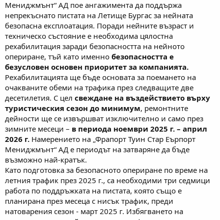
Мениджмънт“ АД пое ангажимента да поддържа
непрекъснато пистата на Летище Бургас за нейната
безопасна експлоатация. Поради нейните възраст и
техническо състояние е необходима цялостна
рехабилитация заради безопасността на нейното
опериране, тъй като именно
безопасността е
безусловен основен приоритет за компанията.
Рехабилитацията ще бъде основата за поемането на
очакваните обеми на трафика през следващите две
десетилетия. С цел
свеждане на въздействието върху
туристическия сезон до минимум
, ремонтните
дейности ще се извършват изключително и само през
зимните месеци –
в периода ноември 2025 г. – април
2026 г.
Намерението на „Фрапорт Туин Стар Еърпорт
Мениджмънт“ АД е периодът на затваряне да бъде
възможно най-кратък.
Като подготовка за безопасното опериране по време на
летния трафик през 2025 г., са необходими три седмици
работа по поддръжката на пистата, която също е
планирана през месеца с нисък трафик, преди
натоварения сезон - март 2025 г. Избягването на