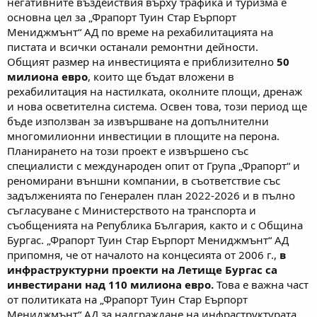
негативните въздействия върху трафика и туризма е
основна цел за „Фрапорт Туин Стар Еърпорт
Мениджмънт“ АД по време на рехабилитацията на
пистата и всички останали ремонтни дейности.
Общият размер на инвестицията е приблизително
50
милиона евро
, които ще бъдат вложени в
рехабилитация на настилката, околните площи, дренаж
и нова осветителна система. Освен това, този период ще
бъде използван за извършване на допълнителни
многомилионни инвестиции в площите на перона.
Планирането на този проект е извършено със
специалисти с международен опит от Група „Фрапорт“ и
реномирани външни компании, в съответствие със
задълженията по Генерален план 2022-2026 и в пълно
съгласуване с Министерството на транспорта и
съобщенията на Република България, както и с Община
Бургас. „Фрапорт Туин Стар Еърпорт Мениджмънт“ АД
припомня, че от началото на концесията от 2006 г.,
в
инфраструктурни проекти на Летище Бургас са
инвестирани над 110 милиона евро.
Това е важна част
от политиката на „Фрапорт Туин Стар Еърпорт
Мениджмънт“ АД за надграждане на инфраструктурата