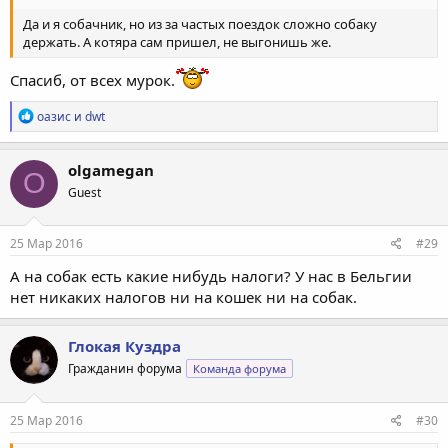
Да и я собачник, но из за частых поездок сложно собаку
держать. А котяра сам пришел, не выгонишь же.
Спасиб, от всех мурок.
Р
оазис
и
dwt
е
а
к
olgamegan
O
ц
Guest
и
и
:
25 Мар 2016
#29
А на собак есть какие нибудь налоги? У нас в Бельгии
нет никаких налогов ни на кошек ни на собак.
Глокая Куздра
Гражданин форума
Команда форума
25 Мар 2016
#30