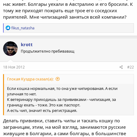
нас живет. Болгары уехали в Австралию и его бросили. К
тому же приходят пожрать еще трое его соседских
приятелей. Мне чипизацией заняться всей компании?
Р
fikus_natasha
е
а
к
krott
ц
Продължително пребиваващ
и
и
:
18 Ноя 2012
#22
Глокая Куздра сказал(а):
Если кошка нормальная, то она уже чипированая. А если
уличная то нет.
К ветеринару приходишь за прививками - чипизация, за
границу ехать - тоже. Это как паспорт.
А есть чип, значит есть регистрация.
Делать прививки, ставить чипы и таскать кошку по
заграницам, этим, на мой взгляд, занимаются русские
живущие в Болгарии, а сами болгары, в большинстве