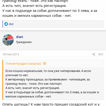
границу ехать - тоже. Это как паспорт.
А есть чип, значит есть регистрация.
У нас в подъезде за собак доплачивают по 3 лева, а за
кошек и мелких карманных собак - нет.
Р
dwt
е
а
к
dwt
ц
Гражданин
и
и
:
18 Ноя 2012
#21
Глокая Куздра сказал(а):
Если кошка нормальная, то она уже чипированая. А если
уличная то нет.
К ветеринару приходишь за прививками - чипизация, за
границу ехать - тоже. Это как паспорт.
А есть чип, значит есть регистрация.
У нас в подъезде за собак доплачивают по 3 лева, а за кошек и
мелких карманных собак - нет.
Опять шутишь? К нам просто пришел соседский кот и у