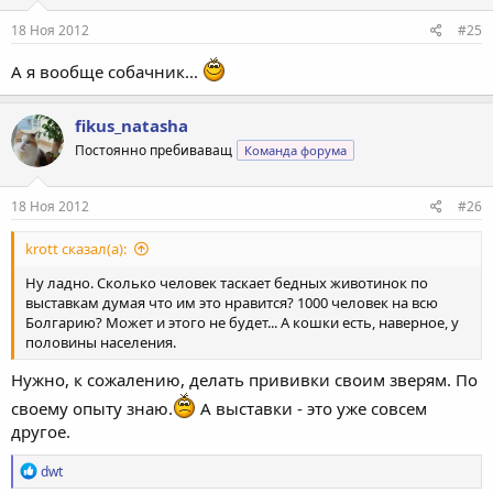
18 Ноя 2012
#25
А я вообще собачник...
fikus_natasha
Постоянно пребиваващ
Команда форума
18 Ноя 2012
#26
krott сказал(а):
Ну ладно. Сколько человек таскает бедных животинок по
выставкам думая что им это нравится? 1000 человек на всю
Болгарию? Может и этого не будет... А кошки есть, наверное, у
половины населения.
Нужно, к сожалению, делать прививки своим зверям. По
своему опыту знаю.
А выставки - это уже совсем
другое.
Р
dwt
е