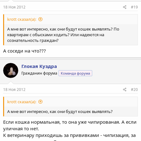
18 Ноя 2012
#19
krott сказал(а):
А мне вот интересно, как они будут кошек выявлять? По
квартирам с обысками ходить? Или надеются на
сознательность граждан?
А соседи на что???
Глокая Куздра
Гражданин форума
Команда форума
18 Ноя 2012
#20
krott сказал(а):
А мне вот интересно, как они будут кошек выявлять?
Если кошка нормальная, то она уже чипированая. А если
уличная то нет.
К ветеринару приходишь за прививками - чипизация, за