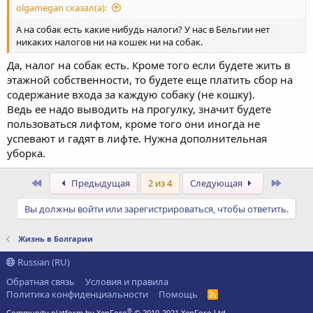
olgamegan сказал(а):
А на собак есть какие нибудь налоги? У нас в Бельгии нет
никаких налогов ни на кошек ни на собак.
Да, налог на собак есть. Кроме того если будете жить в
этажной собственности, то будете еще платить сбор на
содержание входа за каждую собаку (не кошку).
Ведь ее надо выводить на прогулку, значит будете
пользоваться лифтом, кроме того они иногда не
успевают и гадят в лифте. Нужна дополнительная
уборка.
Первый
После
Предыдущая
2 из 4
Следующая
Вы должны войти или зарегистрироваться, чтобы ответить.
Жизнь в Болгарии
Russian (RU)
Обратная связь
Условия и правила
Политика конфиденциальности
Помощь
R
S
®
Community platform by XenForo
© 2010-2021 XenForo Ltd.