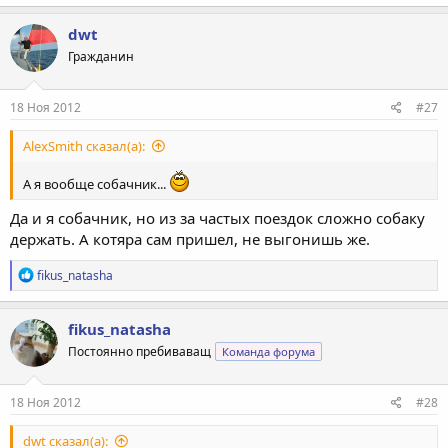
а
к
dwt
ц
Гражданин
и
и
:
18 Ноя 2012
#27
AlexSmith сказал(а):
А я вообще собачник...
Да и я собачник, но из за частых поездок сложно собаку
держать. А котяра сам пришел, не выгонишь же.
Р
fikus_natasha
е
а
к
fikus_natasha
ц
Постоянно пребиваващ
Команда форума
и
и
:
18 Ноя 2012
#28
dwt сказал(а):