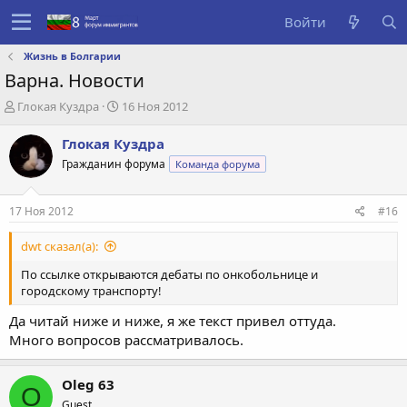
Войти
Жизнь в Болгарии
Варна. Новости
А
Д
Глокая Куздра
16 Ноя 2012
в
а
т
т
Глокая Куздра
о
а
Гражданин форума
Команда форума
р
с
т
о
е
з
17 Ноя 2012
#16
м
д
ы
а
dwt сказал(а):
н
и
По ссылке открываются дебаты по онкобольнице и
я
городскому транспорту!
Да читай ниже и ниже, я же текст привел оттуда.
Много вопросов рассматривалось.
Oleg 63
O
Guest