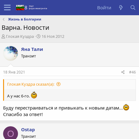
Войти
Жизнь в Болгарии
Варна. Новости
А
Д
Глокая Куздра
16 Ноя 2012
в
а
т
т
Яна Тали
о
а
Транзит
р
с
т
о
е
з
18 Янв 2021
#46
м
д
ы
а
Глокая Куздра сказал(а):
н
и
А у нас 6-го.
я
Буду перестраиваться и привыкать к новым датам...
Спасибо за ответ!
Ostap
O
Транзит