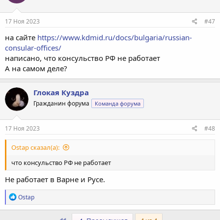
17 Ноя 2023
#47
на сайте
https://www.kdmid.ru/docs/bulgaria/russian-
consular-offices/
написано, что консульство РФ не работает
А на самом деле?
Глокая Куздра
Гражданин форума
Команда форума
17 Ноя 2023
#48
Ostap сказал(а):
что консульство РФ не работает
Не работает в Варне и Русе.
Р
Ostap
е
а
к
Первый