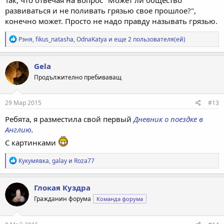
развиваться и не поливать грязью свое прошлое?",
конечно может. Просто не надо правду называть грязью.
Р
Рэня
,
fikus_natasha
,
OdnaKatya
и еще 2 пользователя(ей)
е
а
к
Gela
ц
Продължително пребиваващ
и
и
:
29 Мар 2015
#13
Ребята, я разместила свой первый
Дневник о поездке в
Англию
.
С картинками
Р
Кукумявка
,
galay
и
Roza77
е
а
к
Глокая Куздра
ц
Гражданин форума
Команда форума
и
и
: