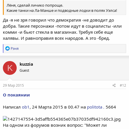
Лёня, сделай личико попроще.
Какие танки на Ла-Манше и подводные лодки в полях Уэлса!
Да -я не зря говорил что демократия -не доводит до
добра. Такие персонажи -потом идут в социалисты -или
комми -и бьют стекла в магазинах. Требуя себе еще
халявы. И равноправия всех народов. А это -бред.
Р
Рэня
е
а
к
kuzzia
K
ц
Guest
и
и
:
29 Мар 2015
#12
О покаянии
Написал
ob1
, 24 Марта 2015 в 00.47 на
politota
.
5664
На одном из форумов возник вопрос: "Может ли