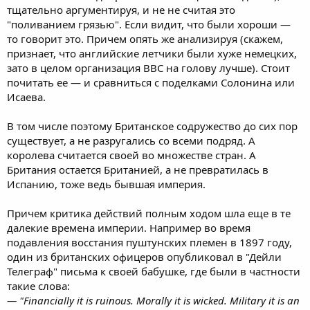
тщательно аргументируя, и не не считая это
"поливанием грязью". Если видит, что были хороши —
то говорит это. Причем опять же анализируя (скажем,
признает, что английские летчики были хуже немецких,
зато в целом организация ВВС на голову лучше). Стоит
почитать ее — и сравниться с поделками Солонина или
Исаева.
В том числе поэтому Британское содружество до сих пор
существует, а не разругались со всеми подряд. А
королева считается своей во множестве стран. А
Британия остается Британией, а не превратилась в
Испанию, тоже ведь бывшая империя.
Причем критика действий полным ходом шла еще в те
далекие времена империи. Например во время
подавления восстания пуштунских племен в 1897 году,
один из британских офицеров опубликовал в "Дейли
Телеграф" письма к своей бабушке, где были в частности
такие слова:
— "Financially it is ruinous. Morally it is wicked. Military it is an