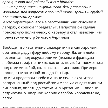
open question and politically it is a blunder"
— "Это разорительно финансово, безнравственно
морально, под вопросом с военной точки зрения и грубый
политический промах"
И что характерно, его не расстреляли или сгноили в
лагерях, с криком "предатель!". Напротив он сделал
прекрасную политическую карьеру и стал известен, как
премьер–министр Уинстон Черчилль.
Вообще, что касательно самокритики и самоиронии,
британцы дадут фору любому народу. Да, они любят
посмеяться над окружающими (немцы и французы
любимая тема), но никто, как они, не любит посмеяться
над самими собой, включая свою историю. Примеров
полно, от Монти Пайтона до Топ Гир.
Ну или представьте себе в Ашане стульчак унитаза
раскрашенный под российский флаг. Да съедят живьем
виновных, вплоть до статьи. А в Британии — вполне
патриотично. Дверной коврик с гербом королевы? Да,
легко.
Так, что отвечая на вопрос "Может ли общество