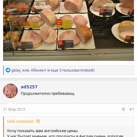
Р
galay
,
ели
,
Абонент
и еще 3 пользователя(ей)
е
а
к
ad5257
ц
Продължително пребиваващ
и
и
:
21 Мар 2015
#7
Gela сказал(а):
Хочу показать вам английские цены.
У нас бытует мнение, что продукты в Англии очень дорогие.