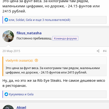
Это цена за фунт веса. За килограмм там рядом,
маленькими цифрами, но дороже, - 24.15 фунтов или
2415 рублей.
Р
ели
,
Soldat
,
Gela
и еще 3 пользователя(ей)
е
а
к
fikus_natasha
ц
Постоянно пребиваващ
Команда форума
и
и
:
20 Мар 2015
#4
vladymk сказал(а):
Это цена за фунт веса. За килограмм там рядом, маленькими
цифрами, но дороже, - 24.15 фунтов или 2415 рублей.
Ну, да, но это же за Rib Eye Steaks. Не самое дешевое мясо
в ресторанах.
Р
Кукумявка
и
Gela
е
а
к
Aksel