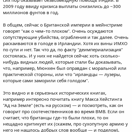
2009 году ввиду кризиса выплаты снизились до ~300
миллионов фунтов в год.
В общем, сейчас о Британской империи в мейнстриме
говорят "как о чем–то плохом". Очень осуждаются
сопутствующие убийства, ограбления и так далее. Очень
раскаиваются в голоде в Ирландии. Хотя их вины ИМХО
по сути и нет. Так что да, по факту "деимпериализация"
состоялась. И у них не найдется сейчас хоть сколько–
нибудь видных людей, которые стали бы доказывать,
что, например, Мюнхен был оправдан с моральной или
практической стороны, или что "ирландцы — лузеры,
которые сами заморили себя голодом".
Это видно и в серьезных исторических книгах,
например интересно почитать книгу Макса Хейстинга
"Ад на Земле" (есть на русском) — и посмотреть, как он
говорит про соотечественников во время ВМВ. Если он
считает, что британцы где–то были плохи, то он
нещадно критикует их (скажем, про сухопутную армию у
него не нашлось добрых слов вообще — и поделом),