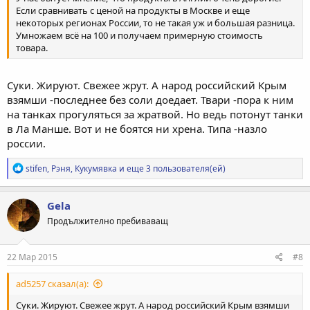
Если сравнивать с ценой на продукты в Москве и еще
некоторых регионах России, то не такая уж и большая разница.
Умножаем всё на 100 и получаем примерную стоимость
товара.
Суки. Жируют. Свежее жрут. А народ российский Крым
взямши -последнее без соли доедает. Твари -пора к ним
на танках прогуляться за жратвой. Но ведь потонут танки
в Ла Манше. Вот и не боятся ни хрена. Типа -назло
россии.
Р
stifen
,
Рэня
,
Кукумявка
и еще 3 пользователя(ей)
е
а
к
Gela
ц
Продължително пребиваващ
и
и
:
22 Мар 2015
#8
ad5257 сказал(а):
Суки. Жируют. Свежее жрут. А народ российский Крым взямши