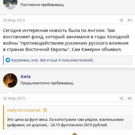
ц
Постоянно пребиваващ
и
и
:
20 Мар 2015
#5
Сегодня интересная новость была по Англии. Там
восстановят фонд, который занимался в годы Холодной
войны "противодействием усилению русского влияния
в странах Восточной Европы". Сам Кэмерон объявил.
Р
Кукумявка
,
ели
,
dwt
и еще 4 пользователя(ей)
е
а
к
Gela
ц
Продължително пребиваващ
и
и
:
20 Мар 2015
#6
vladymk сказал(а):
Это цена за фунт веса. За килограмм там рядом, маленькими
цифрами, но дороже, - 24.15 фунтов или 2415 рублей.