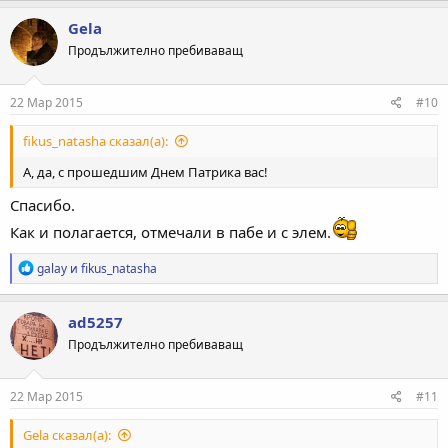
а
к
Gela
ц
Продължително пребиваващ
и
и
:
22 Мар 2015
#10
fikus_natasha сказал(а):
А, да, с прошедшим Днем Патрика вас!
Спасибо.
Как и полагается, отмечали в пабе и с элем.
Р
galay
и
fikus_natasha
е
а
к
ad5257
ц
Продължително пребиваващ
и
и
:
22 Мар 2015
#11
Gela сказал(а):