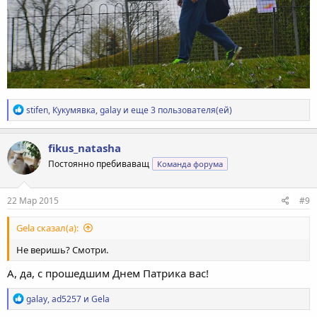
Р
stifen
,
Кукумявка
,
galay
и еще 3 пользователя(ей)
е
а
к
fikus_natasha
ц
Постоянно пребиваващ
Команда форума
и
и
:
22 Мар 2015
#9
Gela сказал(а):
Не веришь? Смотри.
А, да, с прошедшим Днем Патрика вас!
Р
galay
,
ad5257
и
Gela
е