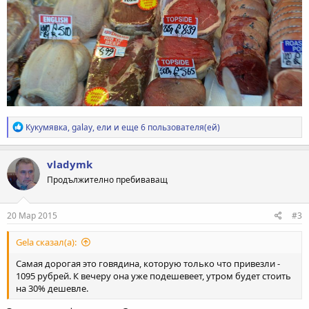
Р
Кукумявка
,
galay
,
ели
и еще 6 пользователя(ей)
е
а
к
vladymk
ц
Продължително пребиваващ
и
и
:
20 Мар 2015
#3
Gela сказал(а):
Самая дорогая это говядина, которую только что привезли -
1095 рубрей. К вечеру она уже подешевеет, утром будет стоить
на 30% дешевле.