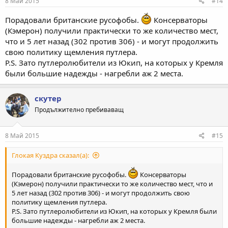
8 Май 2015
#14
Порадовали британские русофобы.
Консерваторы
(Кэмерон) получили практически то же количество мест,
что и 5 лет назад (302 против 306) - и могут продолжить
свою политику щемления путлера.
P.S. Зато путлеролюбители из Юкип, на которых у Кремля
были большие надежды - нагребли аж 2 места.
скутер
Продължително пребиваващ
8 Май 2015
#15
Глокая Куздра сказал(а):
Порадовали британские русофобы.
Консерваторы
(Кэмерон) получили практически то же количество мест, что и
5 лет назад (302 против 306) - и могут продолжить свою
политику щемления путлера.
P.S. Зато путлеролюбители из Юкип, на которых у Кремля были
большие надежды - нагребли аж 2 места.