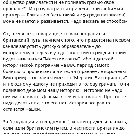
общество развиваться и не поливать грязью свое
прошлое?". И сразу патриоты привели свой любимый
пример — Британию (есть такой миф среди патриотов).
Вона не кается и развивается. Надо дескать ее способом.
Ох, не уверен, товарищи, что вам понравится
британский путь. Начнем с того, что придется на Первом
канале запустить детскую образовательную
историческую передачу, где советский период истории
будет называться "Мерзкие совки". Ибо в детской
исторической программе на BBC период самого
большого процветания империи (правление королевы
Виктории) называется именно "Мерзкие Викторианцы".
И не одному идиоту не приходит в голову кричать "Они
поливают дерьмом нашу историю". Историю не надо
ничем поливать. Дерьма в ней и так хватает. Просто не
надо делать вид, что его нет. История все равно
останется нашей.
За "оккупации и голодоморы", кстати придется платить,
если идти британским путем. В частности Британия до
сих пор оказывает безвозмездную помощь Индии. В