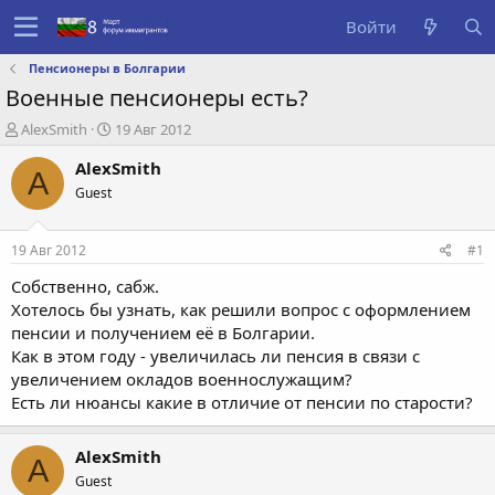
Войти
Пенсионеры в Болгарии
Военные пенсионеры есть?
А
Д
AlexSmith
19 Авг 2012
в
а
AlexSmith
т
т
A
о
а
Guest
р
с
т
о
е
з
19 Авг 2012
#1
м
д
Собственно, сабж.
ы
а
н
Хотелось бы узнать, как решили вопрос с оформлением
и
пенсии и получением её в Болгарии.
я
Как в этом году - увеличилась ли пенсия в связи с
увеличением окладов военнослужащим?
Есть ли нюансы какие в отличие от пенсии по старости?
AlexSmith
A
Guest