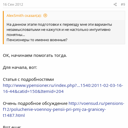
16 Сен 2012
#9
AlexSmith сказал(а):
На данном этапе подготовки к переезду мне эти варианты
незамысловатыми не кажутся и не настолько интуитивно
понятны...
Пенсионеры то именно военные?
ОК, начинаем помогать тогда.
Для начала, вот:
Статья с подробностями
http://www.ypensioner.ru/index.php?...1540:2011-02-03-16-
16-44&catid=150&Itemid=204
Очень подробное обсуждение
http://voensud.ru/pensions-
f12/poluchenie-voennoy-pensii-pri-pmj-za-granicey-
t1487.html
Вот еще: