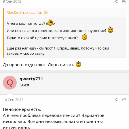
9 Сен 2012
#6
AlexSmith сказал(а):
А чего молчат тогда?
Или сказывается советское антишпионское внушение?
Типа: "А с какой целью интересуешься?"
Ещё раз напишу - см пост 1. Спрашиваю, потому что сам
таковым скоро стану.
Да просто отдыхают. Лень писать.
qwerty771
Q
Guest
14 Сен 2012
#7
Пенсионеры есть.
А в чем проблема перевода пенсии? Вариантов
несколько. Все они незамысловаты и понятны
интуитивно.