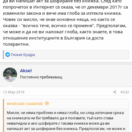
да ви напишат акт за шофиране без книжка. След като
попрочетох в Интернет се оказа, че от декември 2017г са
изменили закона и вече има глоба за изтекла книжка.
Човек си мисли, че знае основни неща, но както се
оказва - "всичко тече, всичко се променя". Предполагам,
че може и да не ви наложат глоба, както знаете, в това
отношение институциите в България са доста
толерантни.
Р
Глокая Куздра
е
а
к
Aksel
ц
Постоянно пребиваващ
и
и
:
12 Мар 2018
#232
windcoast сказал(а):
Мисля, че няма проблем и няма глоба, но след изтичане срока
на книжката не би трябвало да я ползвате, тъй като става
невалидна и ако шофирате с такава книжка може да ви
напишат акт за шофиране без книжка. Предполагам, че може и