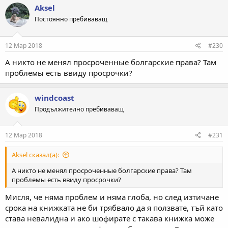
Aksel
Постоянно пребиваващ
12 Мар 2018
#230
А никто не менял просроченные болгарские права? Там
проблемы есть ввиду просрочки?
windcoast
Продължително пребиваващ
12 Мар 2018
#231
Aksel сказал(а):
А никто не менял просроченные болгарские права? Там
проблемы есть ввиду просрочки?
Мисля, че няма проблем и няма глоба, но след изтичане
срока на книжката не би трябвало да я ползвате, тъй като
става невалидна и ако шофирате с такава книжка може