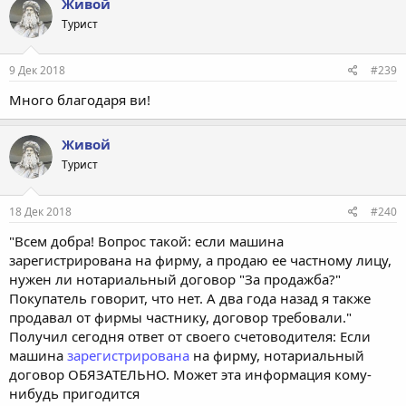
Живой
ц
Турист
и
и
:
9 Дек 2018
#239
Много благодаря ви!
Живой
Турист
18 Дек 2018
#240
"Всем добра! Вопрос такой: если машина
зарегистрирована на фирму, а продаю ее частному лицу,
нужен ли нотариальный договор "За продажба?"
Покупатель говорит, что нет. А два года назад я также
продавал от фирмы частнику, договор требовали."
Получил сегодня ответ от своего счетоводителя: Если
машина
зарегистрирована
на фирму, нотариальный
договор ОБЯЗАТЕЛЬНО. Может эта информация кому-
нибудь пригодится