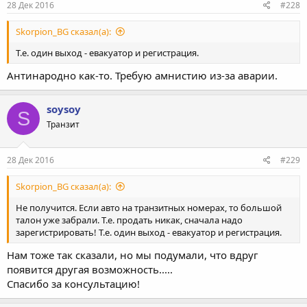
28 Дек 2016
#228
Skorpion_BG сказал(а):
Т.е. один выход - евакуатор и регистрация.
Антинародно как-то. Требую амнистию из-за аварии.
soysoy
S
Транзит
28 Дек 2016
#229
Skorpion_BG сказал(а):
Не получится. Если авто на транзитных номерах, то большой
талон уже забрали. Т.е. продать никак, сначала надо
зарегистрировать! Т.е. один выход - евакуатор и регистрация.
Нам тоже так сказали, но мы подумали, что вдруг
появится другая возможность.....
Спасибо за консультацию!