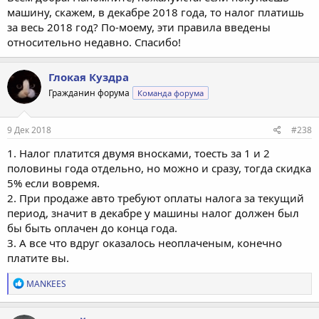
машину, скажем, в декабре 2018 года, то налог платишь
за весь 2018 год? По-моему, эти правила введены
относительно недавно. Спасибо!
Глокая Куздра
Гражданин форума
Команда форума
9 Дек 2018
#238
1. Налог платится двумя вносками, тоесть за 1 и 2
половины года отдельно, но можно и сразу, тогда скидка
5% если вовремя.
2. При продаже авто требуют оплаты налога за текущий
период, значит в декабре у машины налог должен был
бы быть оплачен до конца года.
3. А все что вдруг оказалось неоплаченым, конечно
платите вы.
Р
MANKEES
е
а
к