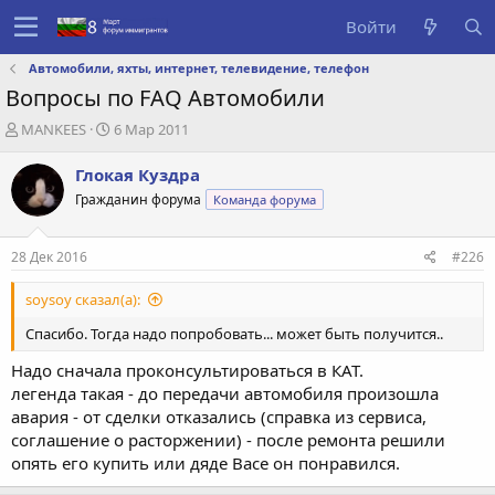
Войти
Автомобили, яхты, интернет, телевидение, телефон
Вопросы по FAQ Автомобили
А
Д
MANKEES
6 Мар 2011
в
а
т
т
Глокая Куздра
о
а
Гражданин форума
Команда форума
р
с
т
о
е
з
28 Дек 2016
#226
м
д
ы
а
soysoy сказал(а):
н
и
Спасибо. Тогда надо попробовать... может быть получится..
я
Надо сначала проконсультироваться в КАТ.
легенда такая - до передачи автомобиля произошла
авария - от сделки отказались (справка из сервиса,
соглашение о расторжении) - после ремонта решили
опять его купить или дяде Васе он понравился.