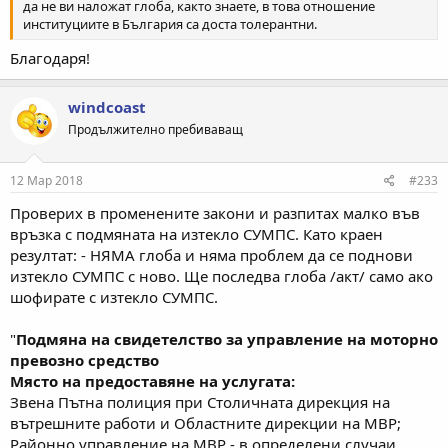
да не ви наложат глоба, както знаете, в това отношение
институциите в България са доста толерантни.
Благодаря!
windcoast
Продължително пребиваващ
12 Мар 2018
#233
Проверих в променените закони и разпитах малко във
връзка с подмяната на изтекло СУМПС. Като краен
резултат: - НЯМА глоба и няма проблем да се поднови
изтекло СУМПС с ново. Ще последва глоба /акт/ само ако
шофирате с изтекло СУМПС.
"
Подмяна на свидетелство за управление на моторно
превозно средство
Място на предоставяне на услугата:
Звена Пътна полиция при Столичната дирекция на
вътрешните работи и Областните дирекции на МВР;
Районно управление на МВР - в определени случаи