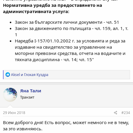
Нормативна уредба за предоставянето на
административната услуга:
Закон за българските лични документи - чл. 51
Закон за движението по пътищата - чл. 159, ал. 1, т.
1
Наредба І-157/01.10.2002 г. за условията и реда за
издаване на свидетелство за управление на
моторни превозни средства, отчета на водачите и
тяхната дисциплина - чл. 14; чл. 15"
Р
Aksel
и
Глокая Куздра
е
а
к
Яна Тали
ц
Транзит
и
и
:
29 Июн 2018
#234
Всем доброго дня! Есть вопрос, может немного не в тему,
за это извиняюсь.